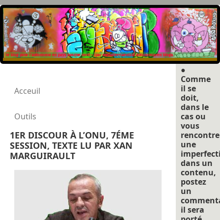
●
Comme
il se
Acceuil
doit,
dans le
Outils
cas ou
vous
1ER DISCOUR À L’ONU, 7ÉME
rencontre
une
SESSION, TEXTE LU PAR XAN
imperfect
MARGUIRAULT
dans un
contenu,
postez
un
commenta
il sera
porté