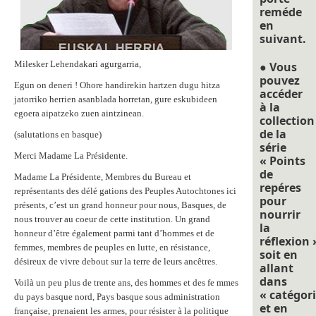
reméde
en
suivant.
Milesker Lehendakari agurgarria,
● Vous
pouvez
Egun on deneri ! Ohore handirekin hartzen dugu hitza
accéder
jatorriko herrien asanblada horretan, gure eskubideen
à la
egoera aipatzeko zuen aintzinean.
collection
de la
(salutations en basque)
série
Merci Madame La Présidente.
« Points
de
Madame La Présidente, Membres du Bureau et
repéres
représentants des délé gations des Peuples Autochtones ici
pour
présents, c’est un grand honneur pour nous, Basques, de
nourrir
nous trouver au coeur de cette institution. Un grand
la
honneur d’être également parmi tant d’hommes et de
réflexion 
femmes, membres de peuples en lutte, en résistance,
soit en
désireux de vivre debout sur la terre de leurs ancêtres.
allant
dans
Voilà un peu plus de trente ans, des hommes et des fe mmes
« catégori
du pays basque nord, Pays basque sous administration
et en
française, prenaient les armes, pour résister à la politique