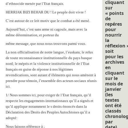
cliquant
d’ethnocide menée par l’Etat français.
sur
HERRIAK BIZI BEHAR DU ! Le peuple doit vivre !
« points
de
C’est autour de ce leit motiv que le combat a été mené.
repéres
pour
Aujourd’hui, c’est sans arme ni cagoule, mais avec la
nourrir
même détermination, et porteur du
la
même message, que nous nous trouvons parmi vous.
réflexion 
soit
La non officialisation de notre langue, l’euskara; le refus
pour les
de toute reconnaissance institutionnelle du pays basque
archives
nord; le mépris et la violence institutionnelle de l’Etat
en
français en guise de réponse à nos légitimes
cliquant
revendications, sont autant d’éléments qui nous amènent à
sur le
prendre pour témoin, l’ensemble des acteurs sociaux réunis
mois de
ici.
janvier
(les
1/ Nous sommes ici, pour exiger de l’Etat français, qu’il
textes
respecte les engagements internationaux qu’il a signés et
ont été
qu’il applique notamment le s droits énoncés dans la
classés
Déclaration des Droits des Peuples Autochtones qu’il a
chronolo
adopté:
par
date).
Nous faisons référence à ;