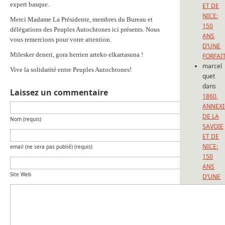
expert basque.
ET DE
NICE:
Merci Madame La Présidente, membres du Bureau et
150
délégations des Peuples Autochtones ici présents. Nous
ANS
vous remercions pour votre attention.
D’UNE
Milesker deneri, gora herrien arteko elkartasuna !
FORFAI
marcel
Vive la solidarité entre Peuples Autochtones!
quet
dans
Laissez un commentaire
1860,
ANNEX
DE LA
Nom (requis)
SAVOIE
ET DE
NICE:
email (ne sera pas publié) (requis)
150
ANS
Site Web
D’UNE
FORFAI
Catégorie