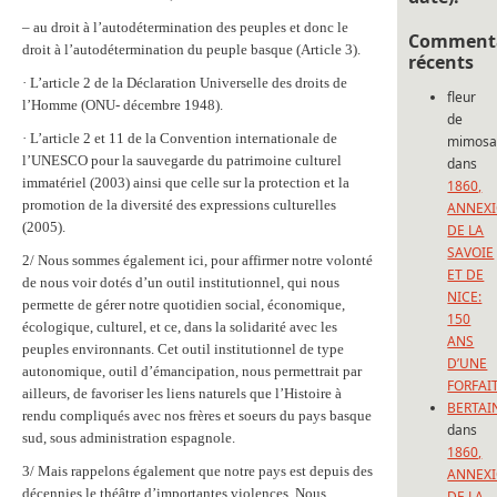
– au droit à l’autodétermination des peuples et donc le
Commenta
droit à l’autodétermination du peuple basque (Article 3).
récents
· L’article 2 de la Déclaration Universelle des droits de
fleur
l’Homme (ONU- décembre 1948).
de
· L’article 2 et 11 de la Convention internationale de
mimos
l’UNESCO pour la sauvegarde du patrimoine culturel
dans
immatériel (2003) ainsi que celle sur la protection et la
1860,
promotion de la diversité des expressions culturelles
ANNEX
(2005).
DE LA
SAVOIE
2/ Nous sommes également ici, pour affirmer notre volonté
ET DE
de nous voir dotés d’un outil institutionnel, qui nous
NICE:
permette de gérer notre quotidien social, économique,
150
écologique, culturel, et ce, dans la solidarité avec les
ANS
peuples environnants. Cet outil institutionnel de type
D’UNE
autonomique, outil d’émancipation, nous permettrait par
FORFAI
ailleurs, de favoriser les liens naturels que l’Histoire à
BERTAI
rendu compliqués avec nos frères et soeurs du pays basque
dans
sud, sous administration espagnole.
1860,
3/ Mais rappelons également que notre pays est depuis des
ANNEX
décennies le théâtre d’importantes violences. Nous,
DE LA