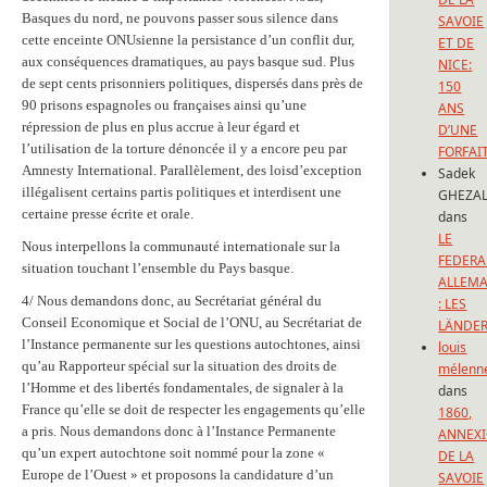
Basques du nord, ne pouvons passer sous silence dans
SAVOIE
cette enceinte ONUsienne la persistance d’un conflit dur,
ET DE
aux conséquences dramatiques, au pays basque sud. Plus
NICE:
de sept cents prisonniers politiques, dispersés dans près de
150
90 prisons espagnoles ou françaises ainsi qu’une
ANS
répression de plus en plus accrue à leur égard et
D’UNE
l’utilisation de la torture dénoncée il y a encore peu par
FORFAI
Amnesty International. Parallèlement, des loisd’exception
Sadek
illégalisent certains partis politiques et interdisent une
GHEZAL
certaine presse écrite et orale.
dans
LE
Nous interpellons la communauté internationale sur la
FEDERA
situation touchant l’ensemble du Pays basque.
ALLEM
4/ Nous demandons donc, au Secrétariat général du
: LES
Conseil Economique et Social de l’ONU, au Secrétariat de
LÄNDE
l’Instance permanente sur les questions autochtones, ainsi
louis
qu’au Rapporteur spécial sur la situation des droits de
mélenn
l’Homme et des libertés fondamentales, de signaler à la
dans
France qu’elle se doit de respecter les engagements qu’elle
1860,
a pris. Nous demandons donc à l’Instance Permanente
ANNEX
qu’un expert autochtone soit nommé pour la zone «
DE LA
Europe de l’Ouest » et proposons la candidature d’un
SAVOIE