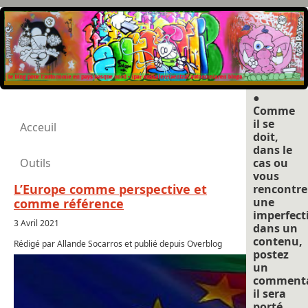
●
Comme
il se
Acceuil
doit,
dans le
Outils
cas ou
vous
L’Europe comme perspective et
rencontre
une
comme référence
imperfect
3 Avril 2021
dans un
contenu,
Rédigé par Allande Socarros et publié depuis Overblog
postez
un
commenta
il sera
porté