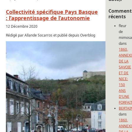
Commenta
Collectivité spécifique Pays Basque
récents
: l’apprentissage de l’autonomie
fleur
12 Décembre 2020
de
Rédigé par Allande Socarros et publié depuis Overblog
mimos
dans
1860,
ANNEX
DE LA
SAVOIE
ET DE
NICE:
150
ANS
D’UNE
FORFAI
BERTAI
dans
1860,
ANNEX
DE LA