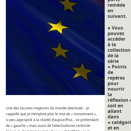
reméde
en
suivant.
● Vous
pouvez
accéder
à la
collection
de la
série
« Points
de
repéres
pour
nourrir
la
réflexion 
soit en
Une des lacunes majeures du monde abertzale – je
allant
rappelle que je n’emploie plus le mot de « mouvement »,
dans
si peu approprié à la réalité d’aujourd’hui… se prétendant
« catégori
de « gauche » mais aussi de l’abertzalisme centriste-
et en