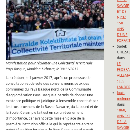
SAVOIE
ET DE
NICE:
150
ANS
D’UNE
FORFAI
Sadek
GHEZAL
dans
Manifestation pour réclamer une Collectivité Territoriale
LE
Pays Basque, Mauléon-Licharre, le 30/11/2013
FEDERA
ALLEM
La création, le 1 janvier 2017, après un processus de
: LES
consultation et de vote des conseils municipaux des
LÄNDE
communes du Pays Basque nord, de la Communauté
louis
d’agglomération Pays Basque a permis de donner une
mélenn
existence politique et juridique à l’ensemble constitué par
dans
les trois provinces de la Basse-Navarre, du Labourd et de
1860,
la Soule. Ce simple fait est en soi un évènement
ANNEX
d’importance, car avant cette mise en place de la
DE LA
première institution officielle qui le représente en tant
SAVOIE
qu’entité politico-juridique, le Pays Basque nord n’avait