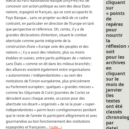
libéral du Parti Nationaliste Basque (EAJ/PNV) est de
cliquant
concevoir son action politique au sein des deux États-
sur
nations, espagnol et français, qui se sont accaparés le
« points
Pays Basque… sans se projeter au-delà de ce cadre
de
contraint, en particulier en direction de l’Europe en tant
repéres
pour
que perspective et référence. Oh, certes, il y a de
nourrir
grandes déclarations d’intention, situant le combat
la
abertzale comme partie intégrante de la
réflexion 
construction d’une « Europe unie des peuples et des
soit
nations » ; il y a aussi des relations, plus ou moins
pour les
établies et suivies, entre partis politiques de « nations
archives
sans États » comme on dit dans les milieux branchés ;
en
des alliances existent également entre organisations
cliquant
« autonomistes / indépendantistes » au sein des
sur le
institutions de l’Union européenne, plus précisément
mois de
au Parlement européen ; quelques « grandes messes »
janvier
comme les Ghjurnate di Corti (Journées de Corte) se
(les
déroulent aussi chaque année, occasion pour des
textes
abertzale soi-disant « organisés » de se la jouer « super-
ont été
indépendantistes » parmi leurs coreligionnaires pendant
classés
que le reste de l’année ils participent allègrement et avec
chronolo
gourmandise au bon fonctionnement des institutions
par
espagnoles et françaises…
(suite…)
date).