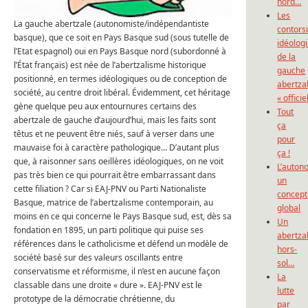
nord…
Les
La gauche abertzale (autonomiste/indépendantiste
contors
basque), que ce soit en Pays Basque sud (sous tutelle de
idéolog
l’Etat espagnol) oui en Pays Basque nord (subordonné à
de la
l’État français) est née de l’abertzalisme historique
gauche
positionné, en termes idéologiques ou de conception de
abertza
société, au centre droit libéral. Évidemment, cet héritage
« officie
gène quelque peu aux entournures certains des
Tout
abertzale de gauche d’aujourd’hui, mais les faits sont
ça
têtus et ne peuvent être niés, sauf à verser dans une
pour
mauvaise foi à caractère pathologique… D’autant plus
ça !
que, à raisonner sans oeillères idéologiques, on ne voit
L’auton
pas très bien ce qui pourrait être embarrassant dans
un
cette filiation ? Car si EAJ-PNV ou Parti Nationaliste
concept
Basque, matrice de l’abertzalisme contemporain, au
global
moins en ce qui concerne le Pays Basque sud, est, dès sa
Un
fondation en 1895, un parti politique qui puise ses
abertza
références dans le catholicisme et défend un modèle de
hors-
société basé sur des valeurs oscillants entre
sol…
conservatisme et réformisme, il n’est en aucune façon
La
classable dans une droite « dure ». EAJ-PNV est le
lutte
prototype de la démocratie chrétienne, du
par