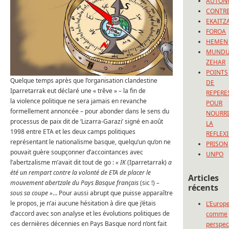
AUTON
CONTRE
EKAITZ
FOROA
HEMEN
MUND
ZEHAR
POINTS
Quelque temps après que l’organisation clandestine
DE
Iparretarrak eut déclaré une « trêve » – la fin de
REPERE
la violence politique ne sera jamais en revanche
POUR
formellement annoncée – pour abonder dans le sens du
NOURRI
processus de paix dit de ‘Lizarra-Garazi’ signé en août
LA
1998 entre ETA et les deux camps politiques
REFLEX
représentant le nationalisme basque, quelqu’un qu’on ne
PRISON
pouvait guère soupçonner d’accointances avec
UNPO
l’abertzalisme m’avait dit tout de go :
« IK
(Iparretarrak)
a
été un rempart contre la volonté de ETA de placer le
Articles
mouvement abertzale du Pays Basque français
(sic !)
–
récents
sous sa coupe »
… Pour aussi abrupt que puisse apparaître
le propos, je n’ai aucune hésitation à dire que j’étais
L’Europ
d’accord avec son analyse et les évolutions politiques de
comme
ces dernières décennies en Pays Basque nord n’ont fait
perspec