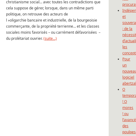
christianisme social… avec toutes les contradictions que
procura
cela suppose de gérer, lorsque, dans un même parti
Indépe
politique, on retrouve des acteurs de
et
l »oligarchie bancaire et industrielle, de la bourgeoisie
souvera
commerçante, de la propriété terrienne… et les classes
: de la
sociales moins favorisés – ou carrément défavorisées –
nécessi
du prolétariat ouvrier.
(suite…)
d’actual
les
concept
Pour
un
nouvea
logiciel
abertza
O
tempor
! O
mores
! ou
l’avanc
des
poulpes