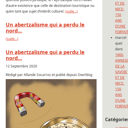
ET DE
d’autre existence que celle de destination touristique ou
NICE:
qu’en tant que sujet d’intérêt culturel.
(suite…)
150
ANS
Un abertzalisme qui a perdu le
D’UNE
nord…
FORFAI
marcel
(suite…)
quet
dans
Un abertzalisme qui a perdu le
1860,
nord…
ANNEX
12 Septembre 2020
DE LA
SAVOIE
Rédigé par Allande Socarros et publié depuis Overblog
ET DE
NICE:
150
ANS
D’UNE
FORFAI
Catégorie