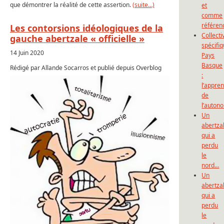
que démontrer la réalité de cette assertion.
(suite…)
et
comme
référen
Les contorsions idéologiques de la
Collecti
gauche abertzale « officielle »
spécifi
14 Juin 2020
Pays
Basque
Rédigé par Allande Socarros et publié depuis Overblog
:
l’appre
de
l’auton
Un
abertza
qui a
perdu
le
nord…
Un
abertza
qui a
perdu
le