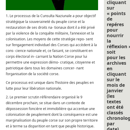
cliquant
sur
« points
1. Le processus de la Cunsulta Naziunale a pour objectif
de
stratégique la souveraineté du peuple corse et la
repéres
restauration de ses droits na- tionaux dont il a été privé
pour
par la violence de la conquête militaire, l’annexion et la
nourrir
colonisation. Les moyens de cette stratégie repo- sent
la
sur l’engagement individuel des Corses qui accèdent à la
réflexion 
cons- cience nationale et, ce faisant, se constituent en
soit
corps électoral in- carnant la Nation Corse pour lui
pour les
permettre une expression démo- cratique, citoyenne et
archives
en
patriotique dans tous les domaines concer- nant
cliquant
l’organisation de la société corse.
sur le
Ce processus est unique dans l’histoire des peuples en
mois de
lutte pour leur libération nationale.
janvier
(les
2. Le premier scrutin référendaire organisé le 9
textes
décembre prochain, se situe dans un contexte de
ont été
dépossession foncière et immobilière qui accentue une
classés
colonisation de peuplement dont la conséquence est une
chronolo
marginalisation du peuple corse sur son propre territoire
par
et à terme sa disparition en tant que peuple historique.
date).