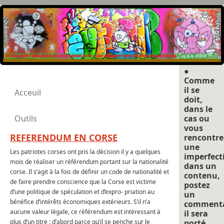
●
Comme
il se
Acceuil
doit,
dans le
Outils
cas ou
vous
REFERENDUM EN CORSE
rencontre
une
Les patriotes corses ont pris la décision il y a quelques
imperfect
mois de réaliser un référendum portant sur la nationalité
dans un
corse. Il s’agit à la fois de définir un code de nationalité et
contenu,
de faire prendre conscience que la Corse est victime
postez
d’une politique de spéculation et d’expro- priation au
un
bénéfice d’intérêts économiques extérieurs. S’il n’a
commenta
aucune valeur légale, ce référendum est intéressant à
il sera
plus d’un titre : d’abord parce qu’il se penche sur le
porté