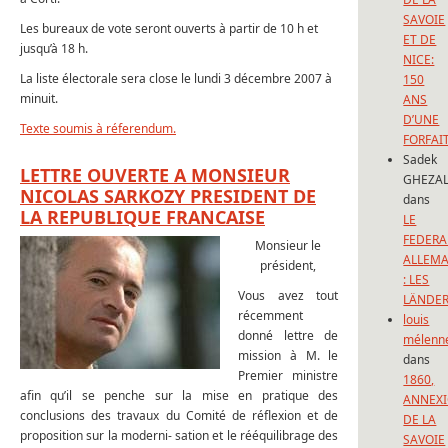
SAVOIE
Les bureaux de vote seront ouverts à partir de 10 h et
ET DE
jusqu’à 18 h.
NICE:
La liste électorale sera close le lundi 3 décembre 2007 à
150
minuit.
ANS
D’UNE
Texte soumis à réferendum.
FORFAI
Sadek
LETTRE OUVERTE A MONSIEUR
GHEZAL
NICOLAS SARKOZY PRESIDENT DE
dans
LA REPUBLIQUE FRANCAISE
LE
FEDERA
Monsieur le
ALLEM
président,
: LES
Vous avez tout
LÄNDE
récemment
louis
donné lettre de
mélenn
mission à M. le
dans
Premier ministre
1860,
afin qu’il se penche sur la mise en pratique des
ANNEX
conclusions des travaux du Comité de réflexion et de
DE LA
proposition sur la moderni- sation et le rééquilibrage des
SAVOIE