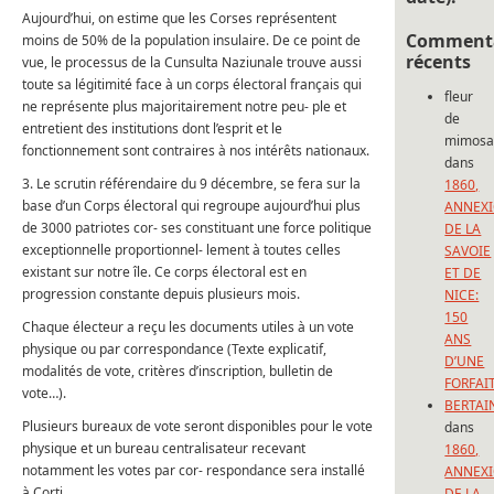
Aujourd’hui, on estime que les Corses représentent
Commenta
moins de 50% de la population insulaire. De ce point de
récents
vue, le processus de la Cunsulta Naziunale trouve aussi
toute sa légitimité face à un corps électoral français qui
fleur
ne représente plus majoritairement notre peu- ple et
de
entretient des institutions dont l’esprit et le
mimos
fonctionnement sont contraires à nos intérêts nationaux.
dans
3. Le scrutin référendaire du 9 décembre, se fera sur la
1860,
base d’un Corps électoral qui regroupe aujourd’hui plus
ANNEX
de 3000 patriotes cor- ses constituant une force politique
DE LA
exceptionnelle proportionnel- lement à toutes celles
SAVOIE
existant sur notre île. Ce corps électoral est en
ET DE
progression constante depuis plusieurs mois.
NICE:
150
Chaque électeur a reçu les documents utiles à un vote
ANS
physique ou par correspondance (Texte explicatif,
D’UNE
modalités de vote, critères d’inscription, bulletin de
FORFAI
vote…).
BERTAI
Plusieurs bureaux de vote seront disponibles pour le vote
dans
physique et un bureau centralisateur recevant
1860,
notamment les votes par cor- respondance sera installé
ANNEX
à Corti.
DE LA