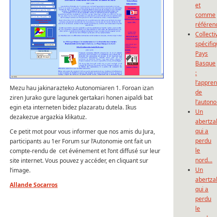
et
comme
référen
Collecti
spécifi
Pays
Basque
:
l’appre
Mezu hau jakinarazteko Autonomiaren 1. Foroan izan
de
ziren Jurako gure lagunek gertakari honen aipaldi bat
l’auton
egin eta interneten bidez plazaratu dutela. Ikus
Un
dezakezue argazkia klikatuz.
abertza
qui a
Ce petit mot pour vous informer que nos amis du Jura,
perdu
participants au 1er Forum sur l’Autonomie ont fait un
le
compte-rendu de cet événement et l’ont diffusé sur leur
nord…
site internet. Vous pouvez y accéder, en cliquant sur
Un
l’image.
abertza
Allande Socarros
qui a
perdu
le