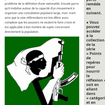
reméde
problème de la définition d’une nationalité. Ensuite parce
en
qu’il mobilise autour de la capacité d’un mouvement à
suivant.
organiser une consultation populaire large, mon- trant
ainsi que la voie référendaire est loin d’être aussi
● Vous
complexe que les pouvoirs ne veulent le faire croire et
pouvez
est applicable à bon nombre de sujets concernant
accéder
directement la population.
à la
collection
de la
série
« Points
de
repéres
pour
nourrir
la
réflexion 
soit en
allant
dans
« catégori
et en