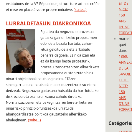
e
ET DE
institutions de la V
République, struc- ture ad hoc créée
NICE:
et mise en place à votre propre initiative.
(suite…)
150
ANS
LURRALDETASUN DIAKRONIKOA
D’UNE
Egitatea da negoziazio prozesua,
FORFAI
gatazka gaindi- tzeko proposamen
marcel
edo ideia bezala hartuta, zahar-
quet
kitua gelditu dela eta artxibatu
dans
beharra dagoela. Ezin da izan eta
1860,
ez da izango beste prozesurik,
ANNEX
prozesu izendatzen zen elkarrizketa
DE LA
proposamena eusten zuten hiru
SAVOIE
oinarri objektiboak hautsi egin dira. ETAren
ET DE
sinesgarritasuna hautsi da eta ez du zentzurik su-etena
NICE:
deitzeak. Negoziazio gaitasuna hutsaldu da hari lotutako
150
diskrezioa eta erantzu- kizuna xahutu direlako.
ANS
Normalizazioaren eta bakegintzaren bereiz- ketaren
D’UNE
oinarrizko printzipio funtsezkoa urratu da
FORFAI
abangoardizatze politikoa gauzatzeko alferrikako
ahaleginean.
(suite…)
Catégorie