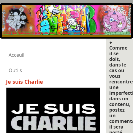
●
Comme
il se
Acceuil
doit,
dans le
Outils
cas ou
vous
Je suis Charlie
rencontre
une
imperfect
dans un
contenu,
postez
un
commenta
il sera
porté