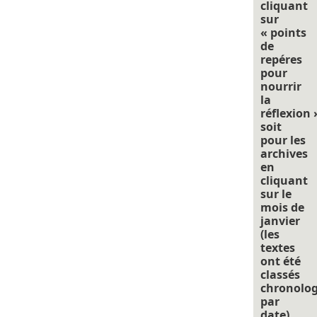
cliquant
sur
« points
de
repéres
pour
nourrir
la
réflexion 
soit
pour les
archives
en
cliquant
sur le
mois de
janvier
(les
textes
ont été
classés
chronolo
par
date).