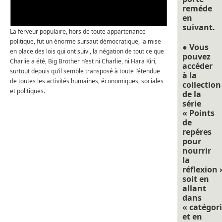
reméde
en
suivant.
La ferveur populaire, hors de toute appartenance
politique, fut un énorme sursaut démocratique, la mise
● Vous
en place des lois qui ont suivi, la négation de tout ce que
pouvez
Charlie a été, Big Brother n’est ni Charlie, ni Hara Kiri,
accéder
surtout depuis qu’il semble transposé à toute l’étendue
à la
de toutes les activités humaines, économiques, sociales
collection
et politiques.
de la
série
« Points
de
repéres
pour
nourrir
la
réflexion 
soit en
allant
dans
« catégori
et en