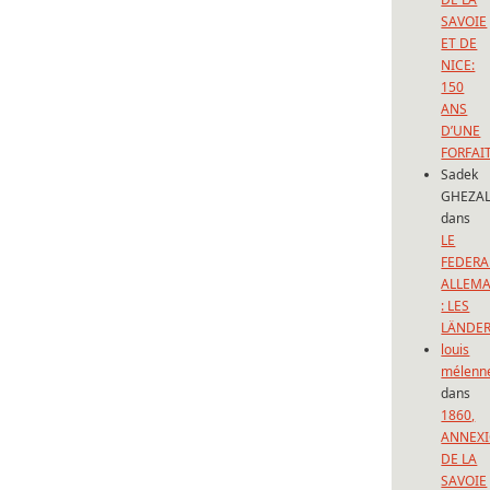
SAVOIE
ET DE
NICE:
150
ANS
D’UNE
FORFAI
Sadek
GHEZAL
dans
LE
FEDERA
ALLEM
: LES
LÄNDE
louis
mélenn
dans
1860,
ANNEX
DE LA
SAVOIE