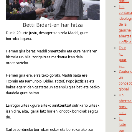
nord…
Les
contors
idéolog
Betti Bidart-en har hitza
de la
gauche
Duela 20 urte justu, desagertzen zela Maddi, gure
abertza
borroka laguna.
« officie
Tout
Hemen gira beraz Maddi omentzeko eta gure herriaren
ça
historia ur- bila, zorigaitzez markatua izan dela
pour
oroitarazteko.
ça !
L’auton
Hemen gira ere, erraiteko goraki, Maddi baita ere
un
Txomin eta Ramuntxo, Didier, Ttittof, Popo juztiziaz eta
concept
bakez egarri den gaztetasun etsenplu gisa beti eta betiko
global
daudela gure baitan .
Un
abertza
Larrogoi urteak,gure arteko ainitzentzat sufrikario urteak
hors-
izan dira, alta, garai latz horien ondotik borrokak segitu
sol…
du.
La
lutte
Sail esberdineko borrokari esker eta borrokarako izan
par