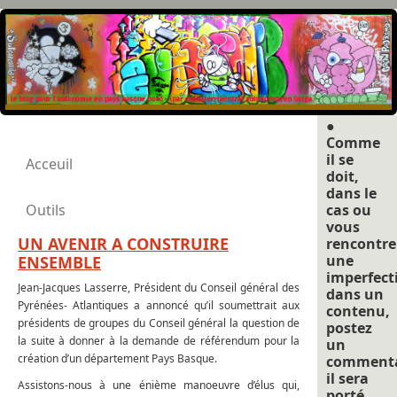
●
Comme
il se
Acceuil
doit,
dans le
Outils
cas ou
vous
UN AVENIR A CONSTRUIRE
rencontre
une
ENSEMBLE
imperfect
Jean-Jacques Lasserre, Président du Conseil général des
dans un
Pyrénées- Atlantiques a annoncé qu’il soumettrait aux
contenu,
présidents de groupes du Conseil général la question de
postez
la suite à donner à la demande de référendum pour la
un
création d’un département Pays Basque.
commenta
il sera
Assistons-nous à une énième manoeuvre d’élus qui,
porté