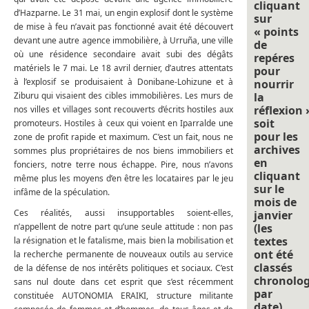
cliquant
d’Hazparne. Le 31 mai, un engin explosif dont le système
sur
de mise à feu n’avait pas fonctionné avait été découvert
« points
devant une autre agence immobilière, à Urruña, une ville
de
où une résidence secondaire avait subi des dégâts
repéres
matériels le 7 mai. Le 18 avril dernier, d’autres attentats
pour
à l’explosif se produisaient à Donibane-Lohizune et à
nourrir
Ziburu qui visaient des cibles immobilières. Les murs de
la
réflexion 
nos villes et villages sont recouverts d’écrits hostiles aux
soit
promoteurs. Hostiles à ceux qui voient en Iparralde une
pour les
zone de profit rapide et maximum. C’est un fait, nous ne
archives
sommes plus propriétaires de nos biens immobiliers et
en
fonciers, notre terre nous échappe. Pire, nous n’avons
cliquant
même plus les moyens d’en être les locataires par le jeu
sur le
infâme de la spéculation.
mois de
Ces réalités, aussi insupportables soient-elles,
janvier
n’appellent de notre part qu’une seule attitude : non pas
(les
textes
la résignation et le fatalisme, mais bien la mobilisation et
ont été
la recherche permanente de nouveaux outils au service
classés
de la défense de nos intérêts politiques et sociaux. C’est
chronolo
sans nul doute dans cet esprit que s’est récemment
par
constituée AUTONOMIA ERAIKI, structure militante
date).