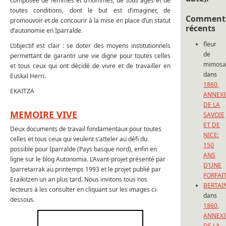
composée de femmes et d’hommes, de tous âges et de
toutes conditions, dont le but est d’imaginer, de
Commenta
promouvoir et de concourir à la mise en place d’un statut
récents
d’autonomie en Iparralde.
fleur
L’objectif est clair : se doter des moyens institutionnels
de
permettant de garantir une vie digne pour toutes celles
mimos
et tous ceux qui ont décidé de vivre et de travailler en
dans
Euskal Herri.
1860,
EKAITZA
ANNEX
DE LA
MEMOIRE VIVE
SAVOIE
ET DE
Deux documents de travail fondamentaux pour toutes
NICE:
celles et tous ceux qui veulent s’atteler au défi du
150
possible pour Iparralde (Pays basque nord), enfin en
ANS
ligne sur le blog Autonomia. L’Avant-projet présenté par
D’UNE
Iparretarrak au printemps 1993 et le projet publié par
FORFAI
Eraikitzen un an plus tard. Nous invitons tous nos
BERTAI
lecteurs à les consulter en cliquant sur les images ci-
dans
dessous.
1860,
ANNEX
DE LA