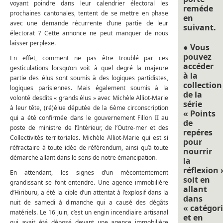
voyant poindre dans leur calendrier électoral les
reméde
prochaines cantonales, tentent de se mettre en phase
en
avec une demande récurrente d’une partie de leur
suivant.
électorat ? Cette annonce ne peut manquer de nous
laisser perplexe.
● Vous
pouvez
En effet, comment ne pas être troublé par ces
accéder
gesticulations lorsqu’on voit à quel degré la majeure
à la
partie des élus sont soumis à des logiques partidistes,
collection
logiques parisiennes. Mais également soumis à la
de la
volonté desdits « grands élus » avec Michèle Alliot-Marie
série
à leur tête, (ré)élue députée de la 6ème circonscription
« Points
qui a été confirmée dans le gouvernement Fillon II au
de
poste de ministre de l’Intérieur, de l’Outre-mer et des
repéres
Collectivités territoriales. Michèle Alliot-Marie qui est si
pour
réfractaire à toute idée de référendum, ainsi qu’à toute
nourrir
démarche allant dans le sens de notre émancipation.
la
réflexion 
En attendant, les signes d’un mécontentement
soit en
grandissant se font entendre. Une agence immobilière
allant
d’Hiriburu, a été la cible d’un attentat à l’explosif dans la
dans
nuit de samedi à dimanche qui a causé des dégâts
« catégori
matériels. Le 16 juin, c’est un engin incendiaire artisanal
et en
qui avait été déposé devant une agence immobilière