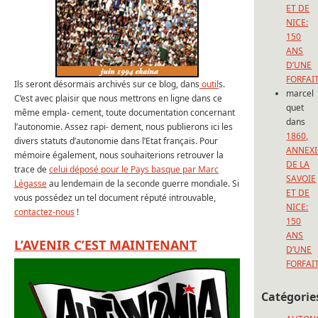
ET DE
NICE:
150
ANS
D’UNE
FORFAI
Ils seront désormais archivés sur ce blog, dans
outil
s.
marcel
C’est avec plaisir que nous mettrons en ligne dans ce
quet
même empla- cement, toute documentation concernant
dans
l’autonomie. Assez rapi- dement, nous publierons ici les
1860,
divers statuts d’autonomie dans l’Etat français. Pour
ANNEX
mémoire également, nous souhaiterions retrouver la
DE LA
trace de
celui déposé pour le Pays basque par Marc
SAVOIE
Légasse
au lendemain de la seconde guerre mondiale. Si
ET DE
vous possédez un tel document réputé introuvable,
NICE:
contactez-nous
!
150
ANS
L’AVENIR C’EST MAINTENANT
D’UNE
FORFAI
Catégorie