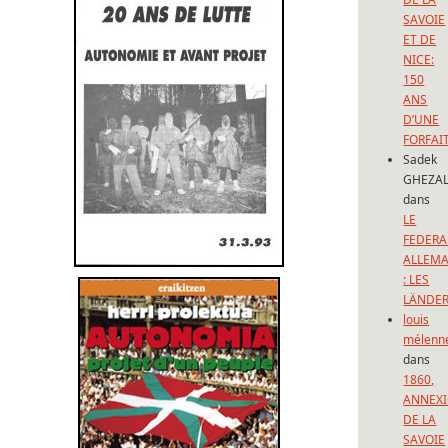
SAVOIE
ET DE
NICE:
150
ANS
D’UNE
FORFAI
Sadek
GHEZAL
dans
LE
FEDERA
ALLEM
: LES
LÄNDE
louis
mélenn
dans
1860,
ANNEX
DE LA
SAVOIE