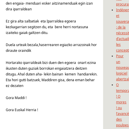
den engaia- menduari esker aitzinamenduak egin izan
procura
dira iparraldean
Indépe
et
Ez gira alta salbatiak eta Iparraldea egoera
souvera
kezkagarrian segitzen du, eta bere herri nortasuna
: de la
izaiteko gaiak galtzen ditu.
nécessi
d’actual
les
Duela urteak bezala,haserrearen egiazko arrazoinak hor
concept
diraute oraindik
Pour
un
Hortarako iparraldeak bizi duen den egoera onart ezina
nouvea
ikusten duten guziak borrokan engaiatzera deitzen
logiciel
ditugu. Ahal duten aha- lekin bainan kemen handiarekin.
abertza
Eta hori gutti batzuek, Maddiren gisa, dena eman behar
O
ez dezaten
tempor
! O
Gora Maddi !
mores
! ou
Gora Euskal Herria !
l’avanc
des
poulpes