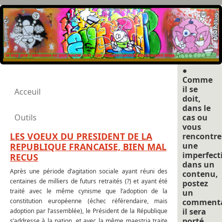
●
Comme
il se
Acceuil
doit,
dans le
Outils
cas ou
vous
LES VOEUX DU PRESIDENT DE LA
rencontre
une
REPUBLIQUE FRANCAISE, BIEN MAL
imperfect
RECUS
dans un
Après une période d’agitation sociale ayant réuni des
contenu,
centaines de milliers de futurs retraités (?) et ayant été
postez
traité avec le même cynisme que l’adoption de la
un
constitution européenne (échec référendaire, mais
commenta
il sera
adoption par l’assemblée), le Président de la République
porté
s’addresse à la nation, et avec la même maestria traite