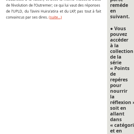
reméde
de l’évolution de l’Outremer; ce qui lui vaut des réponses
en
de l’UPLD, du Tävini Huira’atira et du LKP, pas tout à fait
suivant.
convaincus par ses dires.
(suite…)
● Vous
pouvez
accéder
à la
collection
de la
série
« Points
de
repéres
pour
nourrir
la
réflexion 
soit en
allant
dans
« catégori
et en