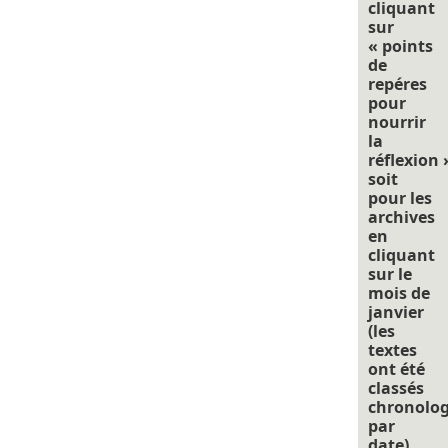
cliquant
sur
« points
de
repéres
pour
nourrir
la
réflexion 
soit
pour les
archives
en
cliquant
sur le
mois de
janvier
(les
textes
ont été
classés
chronolo
par
date).