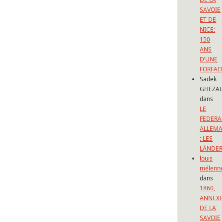
SAVOIE
ET DE
NICE:
150
ANS
D’UNE
FORFAI
Sadek
GHEZAL
dans
LE
FEDERA
ALLEM
: LES
LÄNDE
louis
mélenn
dans
1860,
ANNEX
DE LA
SAVOIE