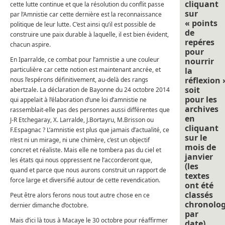
cliquant
cette lutte continue et que la résolution du conflit passe
sur
par l’Amnistie car cette dernière est la reconnaissance
« points
politique de leur lutte. C’est ainsi qu’il est possible de
de
construire une paix durable à laquelle, il est bien évident,
repéres
chacun aspire.
pour
En Iparralde, ce combat pour l’amnistie a une couleur
nourrir
particulière car cette notion est maintenant ancrée, et
la
réflexion 
nous l’espérons définitivement, au-delà des rangs
soit
abertzale. La déclaration de Bayonne du 24 octobre 2014
pour les
qui appelait à l’élaboration d’une loi d’amnistie ne
archives
rassemblait-elle pas des personnes aussi différentes que
en
J-R Etchegaray, X. Larralde, J.Bortayru, M.Brisson ou
cliquant
F.Espagnac ? L’amnistie est plus que jamais d’actualité, ce
sur le
n’est ni un mirage, ni une chimère, c’est un objectif
mois de
concret et réaliste. Mais elle ne tombera pas du ciel et
janvier
les états qui nous oppressent ne l’accorderont que,
(les
quand et parce que nous aurons construit un rapport de
textes
force large et diversifié autour de cette revendication.
ont été
classés
Peut être alors ferons nous tout autre chose en ce
chronolo
dernier dimanche d’octobre.
par
Mais d’ici là tous à Macaye le 30 octobre pour réaffirmer
date).