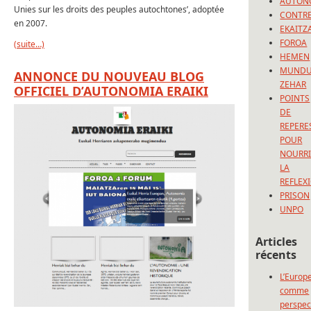
AUTON
Unies sur les droits des peuples autochtones’, adoptée
CONTRE
en 2007.
EKAITZ
FOROA
(suite…)
HEMEN
MUND
ANNONCE DU NOUVEAU BLOG
ZEHAR
OFFICIEL D’AUTONOMIA ERAIKI
POINTS
DE
REPERE
POUR
NOURRI
LA
REFLEX
PRISON
UNPO
Articles
récents
L’Europ
comme
perspec