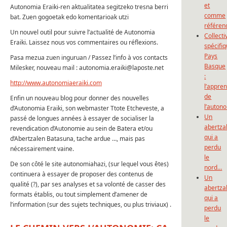
et
Autonomia Eraiki-ren aktualitatea segitzeko tresna berri
comme
bat. Zuen gogoetak edo komentarioak utzi
référen
Un nouvel outil pour suivre l’actualité de Autonomia
Collecti
Eraiki. Laissez nous vos commentaires ou réflexions.
spécifi
Pays
Pasa mezua zuen inguruan / Passez l’info à vos contacts
Basque
Milesker, nouveau mail :
autonomia.eraiki@laposte.net
:
http://www.autonomiaeraiki.com
l’appre
de
Enfin un nouveau blog pour donner des nouvelles
l’auton
d’Autonomia Eraiki, son webmaster Ttote Etcheveste, a
Un
passé de longues années à essayer de socialiser la
abertza
revendication d’Autonomie au sein de Batera et/ou
qui a
d’Abertzalen Batasuna, tache ardue …, mais pas
perdu
nécessairement vaine.
le
De son côté le site autonomiahazi, (sur lequel vous êtes)
nord…
continuera à essayer de proposer des contenus de
Un
qualité (?), par ses analyses et sa volonté de casser des
abertza
formats établis, ou tout simplement d’amener de
qui a
l’information (sur des sujets techniques, ou plus triviaux) .
perdu
le