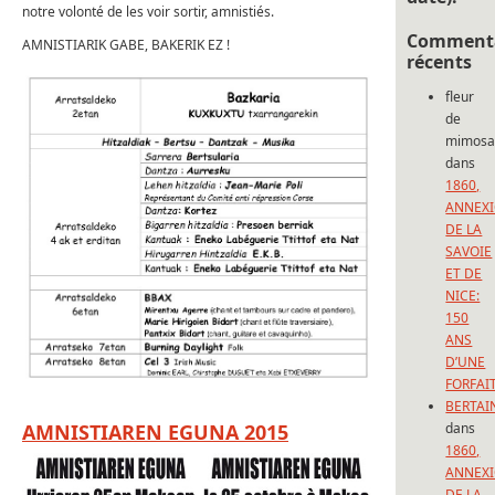
notre volonté de les voir sortir, amnistiés.
Commenta
AMNISTIARIK GABE, BAKERIK EZ !
récents
fleur
de
mimos
dans
1860,
ANNEX
DE LA
SAVOIE
ET DE
NICE:
150
ANS
D’UNE
FORFAI
BERTAI
AMNISTIAREN EGUNA 2015
dans
1860,
ANNEX
DE LA