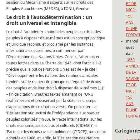
session du Mécanisme d’Experts sur les droits des
ET DE
Peuples Autochtones (MEDPA), à l’ONU, Genéve
NICE:
150
Le droit à l’autodétermination : un
droit universel et intangible
ANS
D’UNE
Le droit à l’autodétermination des peuples ou droit des
FORFAI
peuples à disposer d’eux-mêmes est un concept politique
marcel
et juridique reconnu et proclamé par les instances
quet
internationales suprêmes, à commencer par
dans
l’Organisation des Nations Unies. Celle-ci l’affirmait en
1860,
toutes lettres dans sa Charte de 1945, dont l’article 1-2
ANNEX
précise que le but des Nations Unies est de – je cite :
DE LA
“Développer entre les nations des relations amicales
SAVOIE
fondées sur le respect du principe de l’égalité de droits
ET DE
des peuples et de leur droit à disposer d’eux-mêmes (…)”
NICE:
– fin de citation. D’autres textes émanant de l’ONU
150
réaffirmeront et préciseront par la suite les champs
ANS
d’applications de ce droit universel. On peut citer : la
D’UNE
‘Déclaration sur l’octroi de l’indépendance aux pays et
FORFAI
peuples colonisés’ (1960), le ‘Pacte international sur les
droits économiques sociaux et culturels (CIDESC)’, le
Catégorie
‘Pacte sur les droits civils et politiques (CIDCP)’, tous deux
adoptés en 1966, et, enfin, la ‘Déclaration des Nations