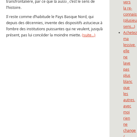
transfrontalière, par ce que là aussi , c’est le sens de
vers
l’histoire.
la re-
connais
Il reste comme d’habitude le Pays Basque Nord, qui
(plusieu
depuis des décennies, invente des dispositifs astucieux à
sens…)
l’ombre des institutions puissantes qui ne veulent, jusqu’à
Achete
présent, pas lui concéder la moindre miette.
(suite…)
ma
lessive,
elle
ne
lave
pas
plus
blanc
que
les
autres,
avec
moi
rien
ne
change
/