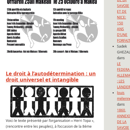
SAVOIE
ET DE
NICE:
150
ANS
D’UNE
FORFAI
Sadek
GHEZAL
dans
LE
FEDERA
Le droit à l’autodétermination : un
ALLEM
droit universel et intangible
: LES
LÄNDE
louis
mélenn
dans
1860,
ANNEX
Voici le texte présenté par l’organisation « Herri Topa »,
DE LA
(rencontre entre les peuples), à l’occasion de la 8éme
SAVOIE