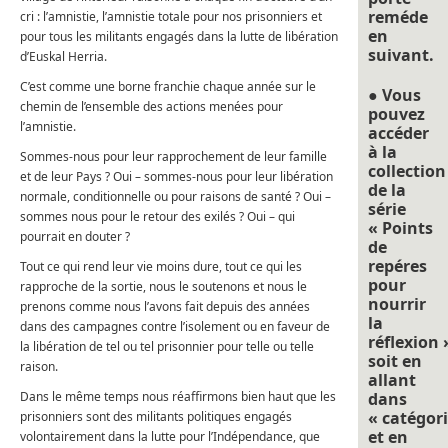
reméde
cri : l’amnistie, l’amnistie totale pour nos prisonniers et
en
pour tous les militants engagés dans la lutte de libération
suivant.
d’Euskal Herria.
C’est comme une borne franchie chaque année sur le
● Vous
chemin de l’ensemble des actions menées pour
pouvez
l’amnistie.
accéder
à la
Sommes-nous pour leur rapprochement de leur famille
collection
et de leur Pays ? Oui – sommes-nous pour leur libération
de la
normale, conditionnelle ou pour raisons de santé ? Oui –
série
sommes nous pour le retour des exilés ? Oui – qui
« Points
pourrait en douter ?
de
repéres
Tout ce qui rend leur vie moins dure, tout ce qui les
pour
rapproche de la sortie, nous le soutenons et nous le
nourrir
prenons comme nous l’avons fait depuis des années
la
dans des campagnes contre l’isolement ou en faveur de
réflexion 
la libération de tel ou tel prisonnier pour telle ou telle
soit en
raison.
allant
Dans le même temps nous réaffirmons bien haut que les
dans
« catégori
prisonniers sont des militants politiques engagés
et en
volontairement dans la lutte pour l’Indépendance, que