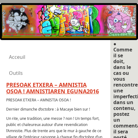
●
Comme
il se
Acceuil
doit,
dans le
Outils
cas ou
vous
PRESOAK ETXERA – AMNISTIA
rencontre
une
OSOA ! AMNISTIAREN EGUNA2016
imperfect
PRESOAK ETXERA – AMNISTIA OSOA !
dans un
contenu,
Dernier dimanche d’octobre : à Macaye bien sur !
postez
Un rite, une tradition, une messe ? non ! Un temps fort,
un
public et chaleureux autour d’une revendication
commenta
l’Amnistie. Plus de trente ans que le mur à gauche de ce
il sera
porté
village de l’intérieur raisonne à chaque fin d’octobre d’un