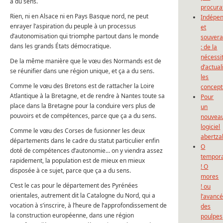
a du sens.
procura
Rien, ni en Alsace ni en Pays Basque nord, ne peut
Indépe
enrayer l’aspiration du peuple à un processus
et
d’autonomisation qui triomphe partout dans le monde
souvera
dans les grands États démocratique.
: de la
nécessi
De la même manière que le vœu des Normands est de
d’actual
se réunifier dans une région unique, et ça a du sens.
les
Comme le vœu des Bretons est de rattacher la Loire
concept
Atlantique à la Bretagne, et de rendre à Nantes toute sa
Pour
place dans la Bretagne pour la conduire vers plus de
un
pouvoirs et de compétences, parce que ça a du sens.
nouvea
logiciel
Comme le vœu des Corses de fusionner les deux
abertza
départements dans le cadre du statut particulier enfin
O
doté de compétences d’autonomie… on y viendra assez
tempor
rapidement, la population est de mieux en mieux
! O
disposée à ce sujet, parce que ça a du sens.
mores
C’est le cas pour le département des Pyrénées
! ou
orientales, autrement dit la Catalogne du Nord, qui a
l’avanc
vocation à s’inscrire, à l’heure de l’approfondissement de
des
la construction européenne, dans une région
poulpes