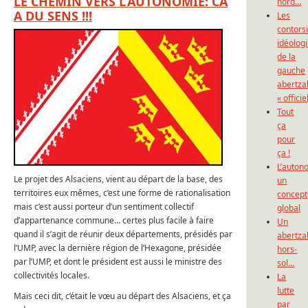
LE CHEMIN VERS L’AUTONOMIE: CA
nord…
A DU SENS !!!
Les
contors
idéolog
de la
gauche
abertza
« officie
Tout
ça
pour
ça !
L’auton
Le projet des Alsaciens, vient au départ de la base, des
un
territoires eux mêmes, c’est une forme de rationalisation
concept
mais c’est aussi porteur d’un sentiment collectif
global
d’appartenance commune… certes plus facile à faire
Un
quand il s’agit de réunir deux départements, présidés par
abertza
l’UMP, avec la dernière région de l’Hexagone, présidée
hors-
par l’UMP, et dont le président est aussi le ministre des
sol…
collectivités locales.
La
lutte
Mais ceci dit, c’était le vœu au départ des Alsaciens, et ça
par