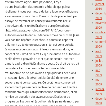
affermir notre agriculture paysanne, il n’y a
janvier
qu’une institution d’autonomie véritable qui puisse
2010
réellement nous permettre de faire face avec efficience
décemb
à ces enjeux primordiaux. Dans un texte précédent, j’ai
2009
essayé de formuler un concept d’autonomie réelle
novemb
s’inscrivant dans un fédéralisme européen abouti
2009
: http://hitzapitz.over-blog.com/2017/12/pour-une-
octobre
autonomie-reelle-dans-un-federalisme-abouti.html. Je ne
2009
vais pas me répéter ici et chacun pourra se reporter
septem
utilement au texte en question, si tel est son souhait.
2009
J’ajouterai cependant aux réflexions émises alors, le
août
concept de « droit de retrait » qu’une entité en autonomie
2009
réelle devrait pouvoir, en tant que de besoin, exercer
juillet
dans le cadre d’un fédéralisme abouti. Ce droit de retrait
2009
consisterait en une possibilité pour une entité
juin
d’autonomie de ne pas avoir à appliquer des décisions
2009
prises au niveau fédéral, soit la faculté d’exercer une
mai
souveraineté conservatoire. Ce droit ne se concevrait
2009
évidemment pas en perspective de récuser les libertés
janvier
fondamentales qui caractérisent une démocratie, ni en
2009
remise en question des avancées sociétales et du
décemb
progrès civilisationnel (abolition de la peine de mort, par
2008