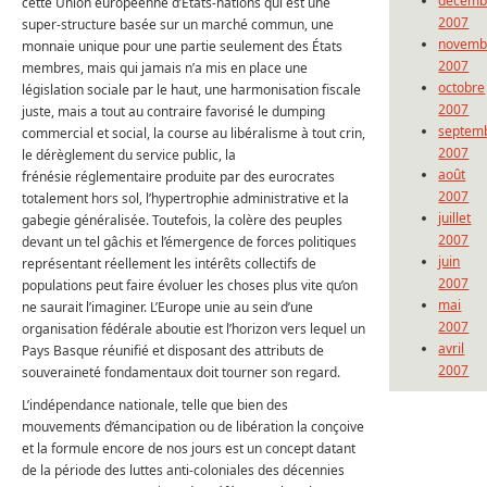
décemb
cette Union européenne d’États-nations qui est une
2007
super-structure basée sur un marché commun, une
novemb
monnaie unique pour une partie seulement des États
2007
membres, mais qui jamais n’a mis en place une
octobre
législation sociale par le haut, une harmonisation fiscale
2007
juste, mais a tout au contraire favorisé le dumping
septem
commercial et social, la course au libéralisme à tout crin,
2007
le dérèglement du service public, la
août
frénésie réglementaire produite par des eurocrates
2007
totalement hors sol, l’hypertrophie administrative et la
juillet
gabegie généralisée. Toutefois, la colère des peuples
2007
devant un tel gâchis et l’émergence de forces politiques
juin
représentant réellement les intérêts collectifs de
2007
populations peut faire évoluer les choses plus vite qu’on
mai
ne saurait l’imaginer. L’Europe unie au sein d’une
2007
organisation fédérale aboutie est l’horizon vers lequel un
avril
Pays Basque réunifié et disposant des attributs de
2007
souveraineté fondamentaux doit tourner son regard.
L’indépendance nationale, telle que bien des
mouvements d’émancipation ou de libération la conçoive
et la formule encore de nos jours est un concept datant
de la période des luttes anti-coloniales des décennies