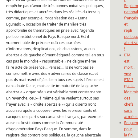
empêche pas d’avoir de très bonnes initiatives politiques,
Repliem
très didactiques et ancrées dans les réalités du terrain,
national
comme, par exemple, l’organisation des « Lema
françai
Eguna(k) », occasion de traiter de manière très
et
approfondie de thématiques en prise avec l’agenda
repli
politico-institutionnel du Pays Basque nord. Est-il
politiqu
vraiment utile de préciser qu’à ces journées
abertza
d’informations, d’explications, de discussions, aucun
!
abertzale de gauche dûment étiqueté comme tel, en tous
ETA
cas pas le moindre « responsable » ne daigne même
est
faire acte de présence… Pensez… ils ne vont pas se
mort…
compromettre avec des « adversaires de classe »… et
vive
puis ils maitrisent déjà si bien tous ces sujets ! L’ironie est
ETA ?
dans doute facile, mais cette immaturité de la gauche
quelle
abertzale « organisée » est véritablement consternante.
légitimi
En revanche, ceux-là même qui ne veulent surtout pas
des
frayer avec la « droite abertzale » (qu’ils disent) n’ont
chefs
aucun scrupule à coopérer avec les représentants et
sans
caciques des partis succursalistes français, par exemple
armées
au sein d’institutions comme la Communauté
Requie
d’Agglomération Pays Basque. En somme, dans le
pour
registre des contorsions politiques, la gauche abertzale
la fin