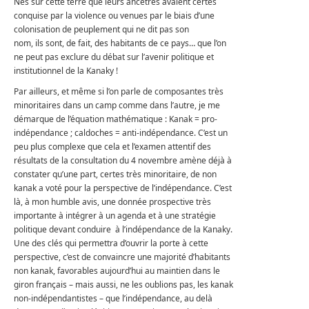
Nés sur cette terre que leurs ancêtres avaient certes
conquise par la violence ou venues par le biais d’une
colonisation de peuplement qui ne dit pas son
nom, ils sont, de fait, des habitants de ce pays… que l’on
ne peut pas exclure du débat sur l’avenir politique et
institutionnel de la Kanaky !
Par ailleurs, et même si l’on parle de composantes très
minoritaires dans un camp comme dans l’autre, je me
démarque de l’équation mathématique : Kanak = pro-
indépendance ; caldoches = anti-indépendance. C’est un
peu plus complexe que cela et l’examen attentif des
résultats de la consultation du 4 novembre amène déjà à
constater qu’une part, certes très minoritaire, de non
kanak a voté pour la perspective de l’indépendance. C’est
là, à mon humble avis, une donnée prospective très
importante à intégrer à un agenda et à une stratégie
politique devant conduire à l’indépendance de la Kanaky.
Une des clés qui permettra d’ouvrir la porte à cette
perspective, c’est de convaincre une majorité d’habitants
non kanak, favorables aujourd’hui au maintien dans le
giron français – mais aussi, ne les oublions pas, les kanak
non-indépendantistes – que l’indépendance, au delà