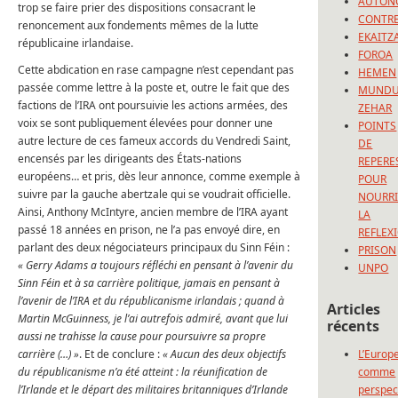
AUTON
trop se faire prier des dispositions consacrant le
CONTRE
renoncement aux fondements mêmes de la lutte
EKAITZ
républicaine irlandaise.
FOROA
Cette abdication en rase campagne n’est cependant pas
HEMEN
passée comme lettre à la poste et, outre le fait que des
MUND
factions de l’IRA ont poursuivie les actions armées, des
ZEHAR
voix se sont publiquement élevées pour donner une
POINTS
autre lecture de ces fameux accords du Vendredi Saint,
DE
encensés par les dirigeants des États-nations
REPERE
européens… et pris, dès leur annonce, comme exemple à
POUR
suivre par la gauche abertzale qui se voudrait officielle.
NOURRI
Ainsi, Anthony McIntyre, ancien membre de l’IRA ayant
LA
passé 18 années en prison, ne l’a pas envoyé dire, en
REFLEX
parlant des deux négociateurs principaux du Sinn Féin :
PRISON
« Gerry Adams a toujours réfléchi en pensant à l’avenir du
UNPO
Sinn Féin et à sa carrière politique, jamais en pensant à
l’avenir de l’IRA et du républicanisme irlandais ; quand à
Articles
Martin McGuinness, je l’ai autrefois admiré, avant que lui
récents
aussi ne trahisse la cause pour poursuivre sa propre
carrière (…) »
. Et de conclure :
« Aucun des deux objectifs
L’Europ
du républicanisme n’a été atteint : la réunification de
comme
l’Irlande et le départ des militaires britanniques d’Irlande
perspec