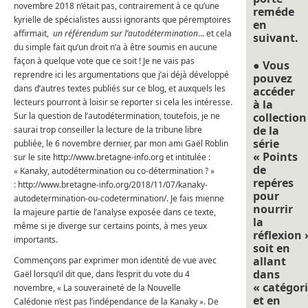
novembre 2018 n’était pas, contrairement à ce qu’une
reméde
kyrielle de spécialistes aussi ignorants que péremptoires
en
affirmait,
un référendum sur l’autodétermination
… et cela
suivant.
du simple fait qu’un droit n’a à être soumis en aucune
façon à quelque vote que ce soit ! Je ne vais pas
● Vous
reprendre ici les argumentations que j’ai déjà développé
pouvez
dans d’autres textes publiés sur ce blog, et auxquels les
accéder
lecteurs pourront à loisir se reporter si cela les intéresse.
à la
Sur la question de l’autodétermination, toutefois, je ne
collection
de la
saurai trop conseiller la lecture de la tribune libre
série
publiée, le 6 novembre dernier, par mon ami Gaël Roblin
« Points
sur le site http://www.bretagne-info.org et intitulée :
de
« Kanaky, autodétermination ou co-détermination ? »
repéres
: http://www.bretagne-info.org/2018/11/07/kanaky-
pour
autodetermination-ou-codetermination/. Je fais mienne
nourrir
la majeure partie de l’analyse exposée dans ce texte,
la
même si je diverge sur certains points, à mes yeux
réflexion 
importants.
soit en
allant
Commençons par exprimer mon identité de vue avec
dans
Gaël lorsqu’il dit que, dans l’esprit du vote du 4
« catégori
novembre, « La souveraineté de la Nouvelle
et en
Calédonie n’est pas l’indépendance de la Kanaky ». De