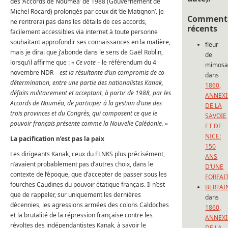
des ‘Accords de Nouméa’ de 1988 (Gouvernement de
Michel Rocard) prolongés par ceux dit ‘de Matignon’. Je
Commenta
ne rentrerai pas dans les détails de ces accords,
récents
facilement accessibles via internet à toute personne
souhaitant approfondir ses connaissances en la matière,
fleur
mais je dirai que j’abonde dans le sens de Gaël Roblin,
de
lorsqu’il affirme que :
« Ce vote
– le référendum du 4
mimos
novembre NDR –
est la résultante d’un compromis de co-
dans
détermination, entre une partie des nationalistes Kanak,
1860,
défaits militairement et acceptant, à partir de 1988, par les
ANNEX
Accords de Nouméa, de participer à la gestion d’une des
DE LA
trois provinces et du Congrès, qui composent ce que le
SAVOIE
pouvoir français présente comme la Nouvelle Calédonie. »
ET DE
NICE:
La pacification n’est pas la paix
150
Les dirigeants Kanak, ceux du FLNKS plus précisément,
ANS
n’avaient probablement pas d’autres choix, dans le
D’UNE
contexte de l’époque, que d’accepter de passer sous les
FORFAI
fourches Caudines du pouvoir étatique français. Il n’est
BERTAI
que de rappeler, sur uniquement les dernières
dans
décennies, les agressions armées des colons Caldoches
1860,
et la brutalité de la répression française contre les
ANNEX
révoltes des indépendantistes Kanak, à savoir le
DE LA