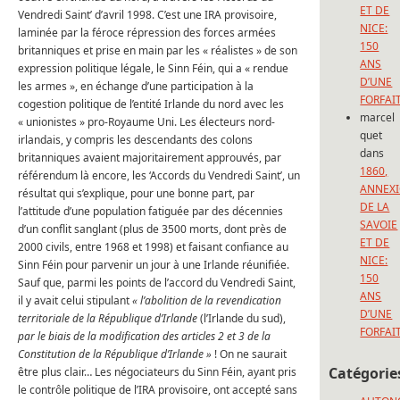
ET DE
Vendredi Saint’ d’avril 1998. C’est une IRA provisoire,
NICE:
laminée par la féroce répression des forces armées
150
britanniques et prise en main par les « réalistes » de son
ANS
expression politique légale, le Sinn Féin, qui a « rendue
D’UNE
les armes », en échange d’une participation à la
FORFAI
cogestion politique de l’entité Irlande du nord avec les
marcel
« unionistes » pro-Royaume Uni. Les électeurs nord-
quet
irlandais, y compris les descendants des colons
dans
britanniques avaient majoritairement approuvés, par
1860,
référendum là encore, les ‘Accords du Vendredi Saint’, un
ANNEX
résultat qui s’explique, pour une bonne part, par
DE LA
l’attitude d’une population fatiguée par des décennies
SAVOIE
d’un conflit sanglant (plus de 3500 morts, dont près de
ET DE
2000 civils, entre 1968 et 1998) et faisant confiance au
NICE:
Sinn Féin pour parvenir un jour à une Irlande réunifiée.
150
Sauf que, parmi les points de l’accord du Vendredi Saint,
ANS
il y avait celui stipulant
« l’abolition de la revendication
D’UNE
territoriale de la République d’Irlande
(l’Irlande du sud),
FORFAI
par le biais de la modification des articles 2 et 3 de la
Constitution de la République d’Irlande »
! On ne saurait
Catégorie
être plus clair… Les négociateurs du Sinn Féin, ayant pris
le contrôle politique de l’IRA provisoire, ont accepté sans