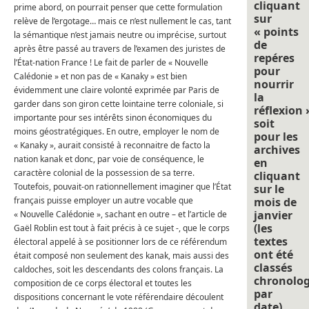
cliquant
prime abord, on pourrait penser que cette formulation
sur
relève de l’ergotage… mais ce n’est nullement le cas, tant
« points
la sémantique n’est jamais neutre ou imprécise, surtout
de
après être passé au travers de l’examen des juristes de
repéres
l’État-nation France ! Le fait de parler de « Nouvelle
pour
Calédonie » et non pas de « Kanaky » est bien
nourrir
évidemment une claire volonté exprimée par Paris de
la
garder dans son giron cette lointaine terre coloniale, si
réflexion 
importante pour ses intérêts sinon économiques du
soit
moins géostratégiques. En outre, employer le nom de
pour les
« Kanaky », aurait consisté à reconnaitre de facto la
archives
nation kanak et donc, par voie de conséquence, le
en
caractère colonial de la possession de sa terre.
cliquant
Toutefois, pouvait-on rationnellement imaginer que l’État
sur le
français puisse employer un autre vocable que
mois de
janvier
« Nouvelle Calédonie », sachant en outre – et l’article de
(les
Gaël Roblin est tout à fait précis à ce sujet -, que le corps
textes
électoral appelé à se positionner lors de ce référendum
ont été
était composé non seulement des kanak, mais aussi des
classés
caldoches, soit les descendants des colons français. La
chronolo
composition de ce corps électoral et toutes les
par
dispositions concernant le vote référendaire découlent
date).