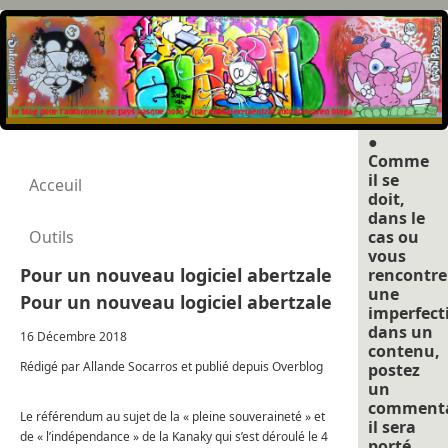
●
Comme
il se
Acceuil
doit,
dans le
Outils
cas ou
vous
Pour un nouveau logiciel abertzale
rencontre
une
Pour un nouveau logiciel abertzale
imperfect
dans un
16 Décembre 2018
contenu,
Rédigé par Allande Socarros et publié depuis Overblog
postez
un
commenta
Le référendum au sujet de la « pleine souveraineté » et
il sera
de « l’indépendance » de la Kanaky qui s’est déroulé le 4
porté