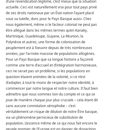
d’une revendication légitime, c’est mieux que la situation
actuelle. Ceci est naturellement vrai pour tout pays privé
de ses droits nationaux par un État-nation l’ayant placé
sous sa tutelle, donc pour le Pays Basque aussi. Chez
nous également, même si le facteur colonial ne peut pas
être allégué dans les mêmes termes qu’en Kanaky,
Martinique, Guadeloupe, Guyane, La Réunion, la
Polynésie et autres, une forme de colonisation de
peuplement est à l’oeuvre depuis de très nombreuses
années, par l’arrivée massive de populations allogènes.
Pour un Pays Basque que sa longue histoire a façonné
comme une terre d’accueil et d’intégration harmonieuse,
ceci ne serait pas un problème, si les populations en
question étaient animées de la volonté, si ce n’est
d’adopter, à tout le moins de respecter notre identité, à
commencer par notre langue et notre culture. Il faut bien
admettre que nous sommes loin du compte et ce qui se
joue de manière chaque jour plus cruciale – cela étant dit
sans aucune connotation xénophobe – c’est
véritablement un risque de dilution de notre Être basque,
via un phénomène pernicieux de substitution de
population. L’essence même de ce qui nous fait encore le
peuple premier de l’Europe est en danger de disparition