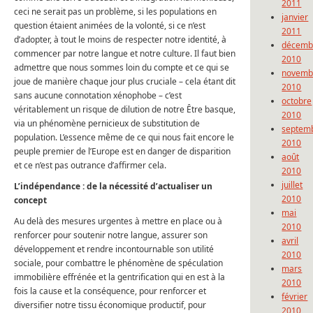
2011
ceci ne serait pas un problème, si les populations en
janvier
question étaient animées de la volonté, si ce n’est
2011
d’adopter, à tout le moins de respecter notre identité, à
décemb
commencer par notre langue et notre culture. Il faut bien
2010
admettre que nous sommes loin du compte et ce qui se
novemb
joue de manière chaque jour plus cruciale – cela étant dit
2010
sans aucune connotation xénophobe – c’est
octobre
véritablement un risque de dilution de notre Être basque,
2010
via un phénomène pernicieux de substitution de
septem
population. L’essence même de ce qui nous fait encore le
2010
peuple premier de l’Europe est en danger de disparition
août
et ce n’est pas outrance d’affirmer cela.
2010
juillet
L’indépendance : de la nécessité d’actualiser un
2010
concept
mai
Au delà des mesures urgentes à mettre en place ou à
2010
renforcer pour soutenir notre langue, assurer son
avril
développement et rendre incontournable son utilité
2010
sociale, pour combattre le phénomène de spéculation
mars
immobilière effrénée et la gentrification qui en est à la
2010
fois la cause et la conséquence, pour renforcer et
février
diversifier notre tissu économique productif, pour
2010