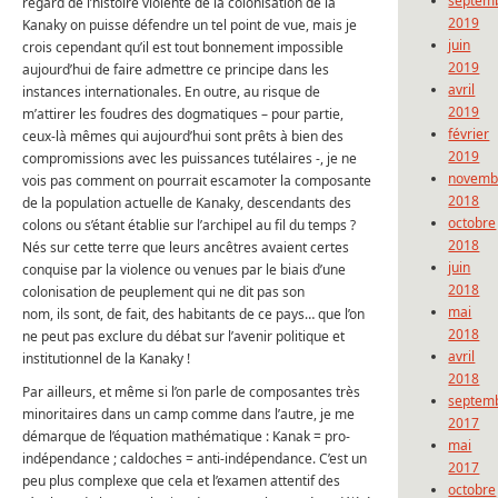
septem
regard de l’histoire violente de la colonisation de la
2019
Kanaky on puisse défendre un tel point de vue, mais je
juin
crois cependant qu’il est tout bonnement impossible
2019
aujourd’hui de faire admettre ce principe dans les
avril
instances internationales. En outre, au risque de
2019
m’attirer les foudres des dogmatiques – pour partie,
février
ceux-là mêmes qui aujourd’hui sont prêts à bien des
2019
compromissions avec les puissances tutélaires -, je ne
novemb
vois pas comment on pourrait escamoter la composante
2018
de la population actuelle de Kanaky, descendants des
octobre
colons ou s’étant établie sur l’archipel au fil du temps ?
2018
Nés sur cette terre que leurs ancêtres avaient certes
juin
conquise par la violence ou venues par le biais d’une
2018
colonisation de peuplement qui ne dit pas son
mai
nom, ils sont, de fait, des habitants de ce pays… que l’on
2018
ne peut pas exclure du débat sur l’avenir politique et
avril
institutionnel de la Kanaky !
2018
Par ailleurs, et même si l’on parle de composantes très
septem
minoritaires dans un camp comme dans l’autre, je me
2017
démarque de l’équation mathématique : Kanak = pro-
mai
indépendance ; caldoches = anti-indépendance. C’est un
2017
peu plus complexe que cela et l’examen attentif des
octobre