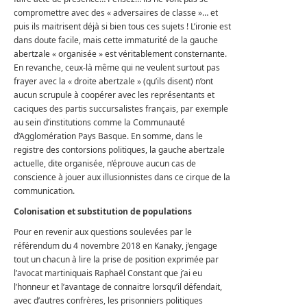
compromettre avec des « adversaires de classe »… et
puis ils maitrisent déjà si bien tous ces sujets ! L’ironie est
dans doute facile, mais cette immaturité de la gauche
abertzale « organisée » est véritablement consternante.
En revanche, ceux-là même qui ne veulent surtout pas
frayer avec la « droite abertzale » (qu’ils disent) n’ont
aucun scrupule à coopérer avec les représentants et
caciques des partis succursalistes français, par exemple
au sein d’institutions comme la Communauté
d’Agglomération Pays Basque. En somme, dans le
registre des contorsions politiques, la gauche abertzale
actuelle, dite organisée, n’éprouve aucun cas de
conscience à jouer aux illusionnistes dans ce cirque de la
communication.
Colonisation et substitution de populations
Pour en revenir aux questions soulevées par le
référendum du 4 novembre 2018 en Kanaky, j’engage
tout un chacun à lire la prise de position exprimée par
l’avocat martiniquais Raphaël Constant que j’ai eu
l’honneur et l’avantage de connaitre lorsqu’il défendait,
avec d’autres confrères, les prisonniers politiques