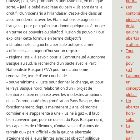
(fausse) paix, ses promoteurs abertzale ont, en quelque
nord…
sorte, « jeté le bébé avec l’eau du bain ». Ils sont dans le
Les
droit fil d’un ‘scénario à l’irlandaise’, c’est-à-dire dans un
contors
accommodement avec les États-nations espagnols et
idéolog
français… pour peu qu’on leur donne quelque os à ronger,
de la
en terme de pouvoirs ou plutôt d’illusion de pouvoir. Pour
gauche
expliciter cette formule en terme d’objectifs
abertza
institutionnels, la gauche abertzale autoproclamée
« officie
« officielle » est aujourd’hui sur un registre
Tout
« régionaliste », à savoir, pour la Communauté Autonome
ça
Basque au sud, la recherche d’un pacte avec le Parti
pour
Nationaliste Basque (PNV) pour une autonomie
ça !
renouvelée, teinté d’une couche de
L’auton
« souverainisme », juste pour donner le change, et, pour
un
le Pays Basque nord, l’élaboration d’un « projet de
concept
territoire », bien en phase avec les modestes ambitions
global
de la Communauté d’Agglomération Pays Basque, dont le
Un
fonctionnement, depuis maintenant 2 ans, démontre
abertza
combien elle s’apparente à une « usine à gaz ». Il faut
hors-
bien convenir que, pour ce qui est du Pays Basque nord,
sol…
les capacités de réflexions, d’initiatives et d’actions de
La
terrain du « parti officiel » de la gauche abertzale
lutte
atteignent déjà leurs limites avec cet objectif politique
par