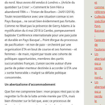
du nord. Nous avons été vendus à Londres ».
(Article du
et
quotidien ‘La Croix’ : « Comment le Sinn Féin a
comme
abandonné l’IRA » – Tristan de Bourbon – 24/01/2018).
référen
Toute ressemblance avec une situation connue ici en
Collecti
Pays Basque… ne serait bien évidemment pas fortuite.
spécifi
Comme ne l’était pas la présence de Gerry Adams à la
Pays
mystification du 4 mai 2018 à Cambo, pompeusement
Basque
baptisée ‘Conférence internationale pour une paix juste
:
et durable en Pays Basque’… Point d’orgue du processus
l’appre
de pacification – et non de paix – orchestré par une
de
organisation ETA en bout de course et ses hommes – et
l’auton
femmes – de main, rejoint par toute une cohorte de
Un
politiques opportunistes, membres des partis
abertza
succursalistes français. L’union sacrée autour d’une
qui a
partie de poker-menteur destinée à accorder à ETA une
perdu
« sortie honorable » malgré sa défaite politique
le
consommée.
nord…
Un
Un abertzalisme d’accommodement
abertza
Que l’on me comprenne bien : mon propos n’est pas ici de
qui a
regretter la fin de la lutte armée menée par ETA, mais
perdu
bien d’insister sur le fait que, avec ce processus de
le