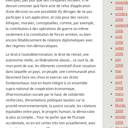
exemple), pas plus que des conquêtes sociales. Il ne
novemb
devrait consister qu’à faire acte de refus d’application
2008
d’une décision ou une possibilité d’y déroger, de ne pas
octobre
participer à son application, et cela pour des raisons
2008
éthiques, morales, conceptuelles, comme, par exemple,
septem
la contribution à des opérations de guerre ou même
2008
seulement à la constitution de forces armées, ou bien
août
encore l’établissement de relations diplomatiques avec
2008
des régimes non-démocratiques.
juillet
2008
Le droit à l’autodétermination, le droit de retrait, une
juin
autonomie réelle, un fédéralisme abouti… ce sont là, de
2008
mon point de vue, les éléments constitutif d’une situation
mai
dans laquelle un pays, un peuple, une communauté peut
2008
librement faire ses choix et exercer ses droits
avril
fondamentaux, tout en étant intégré à un ensemble
2008
supra-national de coopération économique,
mars
d’harmonisation sociale par le haut, de solidarités
2008
renforcées, d’orientations politiques basées sur la
février
priorité environnementale, la justice sociale, les relations
2008
équitables entre pays, le progrès humain, la démocratie
janvier
la plus accomplie… Pour ne parler que de l’Europe
2008
occidentale, on en est certes très loin actuellement, avec