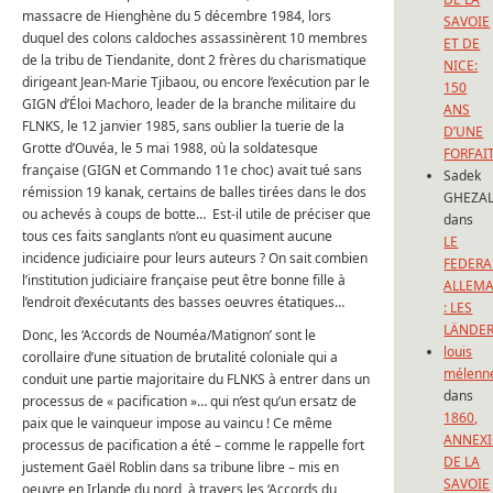
massacre de Hienghène du 5 décembre 1984, lors
SAVOIE
duquel des colons caldoches assassinèrent 10 membres
ET DE
de la tribu de Tiendanite, dont 2 frères du charismatique
NICE:
dirigeant Jean-Marie Tjibaou, ou encore l’exécution par le
150
GIGN d’Éloi Machoro, leader de la branche militaire du
ANS
FLNKS, le 12 janvier 1985, sans oublier la tuerie de la
D’UNE
Grotte d’Ouvéa, le 5 mai 1988, où la soldatesque
FORFAI
française (GIGN et Commando 11e choc) avait tué sans
Sadek
rémission 19 kanak, certains de balles tirées dans le dos
GHEZAL
ou achevés à coups de botte… Est-il utile de préciser que
dans
tous ces faits sanglants n’ont eu quasiment aucune
LE
incidence judiciaire pour leurs auteurs ? On sait combien
FEDERA
l’institution judiciaire française peut être bonne fille à
ALLEM
l’endroit d’exécutants des basses oeuvres étatiques…
: LES
LÄNDE
Donc, les ‘Accords de Nouméa/Matignon’ sont le
louis
corollaire d’une situation de brutalité coloniale qui a
mélenn
conduit une partie majoritaire du FLNKS à entrer dans un
dans
processus de « pacification »… qui n’est qu’un ersatz de
1860,
paix que le vainqueur impose au vaincu ! Ce même
ANNEX
processus de pacification a été – comme le rappelle fort
DE LA
justement Gaël Roblin dans sa tribune libre – mis en
SAVOIE
oeuvre en Irlande du nord, à travers les ‘Accords du