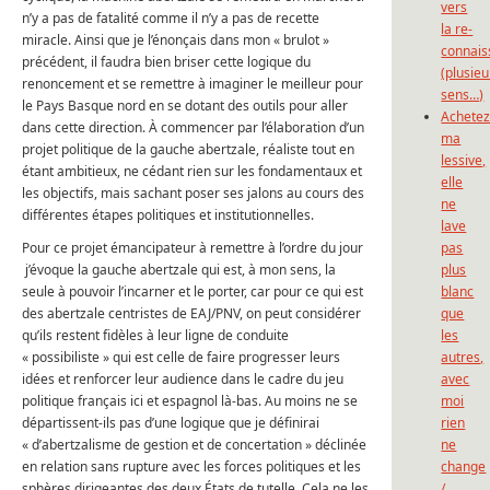
vers
n’y a pas de fatalité comme il n’y a pas de recette
la re-
miracle. Ainsi que je l’énonçais dans mon « brulot »
connais
précédent, il faudra bien briser cette logique du
(plusieu
renoncement et se remettre à imaginer le meilleur pour
sens…)
le Pays Basque nord en se dotant des outils pour aller
Achete
dans cette direction. À commencer par l’élaboration d’un
ma
projet politique de la gauche abertzale, réaliste tout en
lessive,
étant ambitieux, ne cédant rien sur les fondamentaux et
elle
les objectifs, mais sachant poser ses jalons au cours des
ne
différentes étapes politiques et institutionnelles.
lave
Pour ce projet émancipateur à remettre à l’ordre du jour
pas
j’évoque la gauche abertzale qui est, à mon sens, la
plus
seule à pouvoir l’incarner et le porter, car pour ce qui est
blanc
des abertzale centristes de EAJ/PNV, on peut considérer
que
qu’ils restent fidèles à leur ligne de conduite
les
« possibiliste » qui est celle de faire progresser leurs
autres,
idées et renforcer leur audience dans le cadre du jeu
avec
politique français ici et espagnol là-bas. Au moins ne se
moi
départissent-ils pas d’une logique que je définirai
rien
« d’abertzalisme de gestion et de concertation » déclinée
ne
en relation sans rupture avec les forces politiques et les
change
sphères dirigeantes des deux États de tutelle. Cela ne les
/