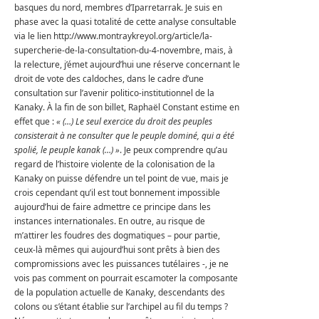
basques du nord, membres d’Iparretarrak. Je suis en
phase avec la quasi totalité de cette analyse consultable
via le lien http://www.montraykreyol.org/article/la-
supercherie-de-la-consultation-du-4-novembre, mais, à
la relecture, j’émet aujourd’hui une réserve concernant le
droit de vote des caldoches, dans le cadre d’une
consultation sur l’avenir politico-institutionnel de la
Kanaky. À la fin de son billet, Raphaël Constant estime en
effet que :
« (…) Le seul exercice du droit des peuples
consisterait à ne consulter que le peuple dominé, qui a été
spolié, le peuple kanak (…) »
. Je peux comprendre qu’au
regard de l’histoire violente de la colonisation de la
Kanaky on puisse défendre un tel point de vue, mais je
crois cependant qu’il est tout bonnement impossible
aujourd’hui de faire admettre ce principe dans les
instances internationales. En outre, au risque de
m’attirer les foudres des dogmatiques – pour partie,
ceux-là mêmes qui aujourd’hui sont prêts à bien des
compromissions avec les puissances tutélaires -, je ne
vois pas comment on pourrait escamoter la composante
de la population actuelle de Kanaky, descendants des
colons ou s’étant établie sur l’archipel au fil du temps ?