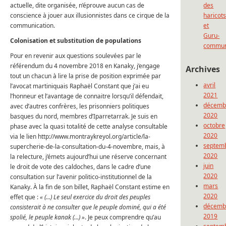
actuelle, dite organisée, n’éprouve aucun cas de
des
conscience à jouer aux illusionnistes dans ce cirque de la
haricot
communication.
et
Guru-
Colonisation et substitution de populations
commun
Pour en revenir aux questions soulevées par le
référendum du 4 novembre 2018 en Kanaky, j’engage
Archives
tout un chacun à lire la prise de position exprimée par
avril
l’avocat martiniquais Raphaël Constant que j’ai eu
2021
l’honneur et l’avantage de connaitre lorsqu’il défendait,
décemb
avec d’autres confrères, les prisonniers politiques
2020
basques du nord, membres d’Iparretarrak. Je suis en
octobre
phase avec la quasi totalité de cette analyse consultable
2020
via le lien http://www.montraykreyol.org/article/la-
septem
supercherie-de-la-consultation-du-4-novembre, mais, à
2020
la relecture, j’émets aujourd’hui une réserve concernant
juin
le droit de vote des caldoches, dans le cadre d’une
2020
consultation sur l’avenir politico-institutionnel de la
mars
Kanaky. À la fin de son billet, Raphaël Constant estime en
2020
effet que :
« (…) Le seul exercice du droit des peuples
décemb
consisterait à ne consulter que le peuple dominé, qui a été
2019
spolié, le peuple kanak (…) »
. Je peux comprendre qu’au