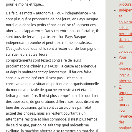
pour le moins étriqué…
procura
Indépe
De fait, les mots « autonomie » ou « indépendance » ne
et
sont plus guère prononcés de nos jours, en Pays Basque
souvera
nord, que dans les petits cénacles où se réunissent ces
: de la
abertzale d’apparence. Dans cet entre-soi confortable, ils
nécessi
sont tous de fervents partisans d’un Pays Basque
d’actual
indépendant, réunifié et peut-être même socialiste…
les
C’est juste que, quand ils sont à l’extérieur de leur pignon
concept
sur rue, leurs actes, leurs
Pour
comportements sont l’exact contraire de leurs
un
proclamations d’intérieur ! Aussi, la cause est entendue
nouvea
et depuis maintenant trop longtemps : il faudra faire
logiciel
sans eux et malgré eux. Il n’est pas, il n’est plus
abertza
concevable que la situation politique et organisationnelle
O
du monde abertzale de gauche en reste à cet état de
tempor
léthargie mortifère. Il n’est plus compréhensible que bien
! O
des abertzale, de générations différentes, vous disent en
mores
bien des occasions qu’ils sont catastrophés par l’état
! ou
actuel des choses, mais en restent pourtant à un
l’avanc
attentisme résigné et bien commode. Il n’est plus temps
des
de se dire que, par on ne sait trop quel mécanisme
poulpes
cyclique, la machine abertzale se remettra en marche. Il