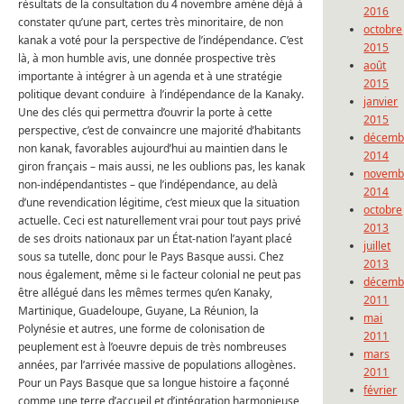
résultats de la consultation du 4 novembre amène déjà à
2016
constater qu’une part, certes très minoritaire, de non
octobre
kanak a voté pour la perspective de l’indépendance. C’est
2015
là, à mon humble avis, une donnée prospective très
août
importante à intégrer à un agenda et à une stratégie
2015
politique devant conduire à l’indépendance de la Kanaky.
janvier
Une des clés qui permettra d’ouvrir la porte à cette
2015
perspective, c’est de convaincre une majorité d’habitants
décemb
non kanak, favorables aujourd’hui au maintien dans le
2014
giron français – mais aussi, ne les oublions pas, les kanak
novemb
non-indépendantistes – que l’indépendance, au delà
2014
d’une revendication légitime, c’est mieux que la situation
octobre
actuelle. Ceci est naturellement vrai pour tout pays privé
2013
de ses droits nationaux par un État-nation l’ayant placé
juillet
sous sa tutelle, donc pour le Pays Basque aussi. Chez
2013
nous également, même si le facteur colonial ne peut pas
décemb
être allégué dans les mêmes termes qu’en Kanaky,
2011
Martinique, Guadeloupe, Guyane, La Réunion, la
mai
Polynésie et autres, une forme de colonisation de
2011
peuplement est à l’oeuvre depuis de très nombreuses
mars
années, par l’arrivée massive de populations allogènes.
2011
Pour un Pays Basque que sa longue histoire a façonné
février
comme une terre d’accueil et d’intégration harmonieuse,