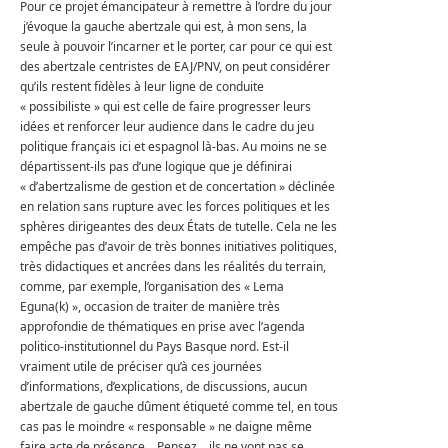
Pour ce projet émancipateur à remettre à l’ordre du jour
j’évoque la gauche abertzale qui est, à mon sens, la
seule à pouvoir l’incarner et le porter, car pour ce qui est
des abertzale centristes de EAJ/PNV, on peut considérer
qu’ils restent fidèles à leur ligne de conduite
« possibiliste » qui est celle de faire progresser leurs
idées et renforcer leur audience dans le cadre du jeu
politique français ici et espagnol là-bas. Au moins ne se
départissent-ils pas d’une logique que je définirai
« d’abertzalisme de gestion et de concertation » déclinée
en relation sans rupture avec les forces politiques et les
sphères dirigeantes des deux États de tutelle. Cela ne les
empêche pas d’avoir de très bonnes initiatives politiques,
très didactiques et ancrées dans les réalités du terrain,
comme, par exemple, l’organisation des « Lema
Eguna(k) », occasion de traiter de manière très
approfondie de thématiques en prise avec l’agenda
politico-institutionnel du Pays Basque nord. Est-il
vraiment utile de préciser qu’à ces journées
d’informations, d’explications, de discussions, aucun
abertzale de gauche dûment étiqueté comme tel, en tous
cas pas le moindre « responsable » ne daigne même
faire acte de présence… Pensez… ils ne vont pas se