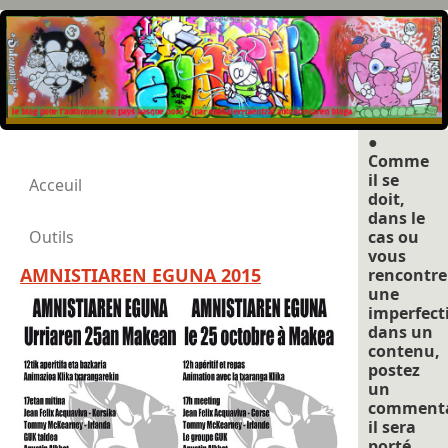
●
Comme
il se
Acceuil
doit,
dans le
Outils
cas ou
vous
AMNISTIAREN EGUNA 2015
rencontre
une
imperfect
dans un
contenu,
postez
un
commenta
il sera
porté