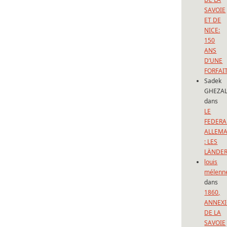
SAVOIE
ET DE
NICE:
150
ANS
D’UNE
FORFAI
Sadek
GHEZAL
dans
LE
FEDERA
ALLEM
: LES
LÄNDE
louis
mélenn
dans
1860,
ANNEX
DE LA
SAVOIE