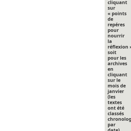
cliquant
sur
« points
de
repéres
pour
nourrir
la
réflexion 
soit
pour les
archives
en
cliquant
sur le
mois de
janvier
(les
textes
ont été
classés
chronolo
par
date).