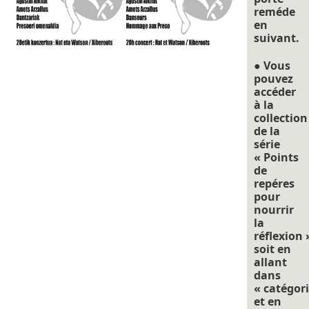
reméde
en
suivant.
● Vous
pouvez
accéder
à la
collection
de la
série
« Points
de
repéres
pour
nourrir
la
réflexion 
soit en
allant
dans
« catégori
et en