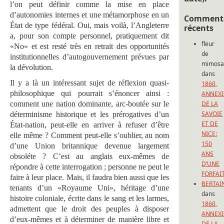
l’on peut définir comme la mise en place
d’autonomies internes et une métamorphose en un
Commenta
État de type fédéral. Oui, mais voilà, l’Angleterre
récents
a, pour son compte personnel, pratiquement dit
fleur
«No» et est resté très en retrait des opportunités
de
institutionnelles d’autogouvernement prévues par
mimos
la dévolution.
dans
Il y a là un intéressant sujet de réflexion quasi-
1860,
philosophique qui pourrait s’énoncer ainsi :
ANNEX
comment une nation dominante, arc-boutée sur le
DE LA
SAVOIE
déterminisme historique et les prérogatives d’un
ET DE
État-nation, peut-elle en arriver à refuser d’être
NICE:
elle même ? Comment peut-elle s’oublier, au nom
150
d’une Union britannique devenue largement
ANS
obsoléte ? C’est au anglais eux-mêmes de
D’UNE
répondre à cette interrogation ; personne ne peut le
FORFAI
faire à leur place. Mais, il faudra bien aussi que les
BERTAI
tenants d’un «Royaume Uni», héritage d’une
dans
histoire coloniale, écrite dans le sang et les larmes,
1860,
admettent que le droit des peuples à disposer
ANNEX
d’eux-mêmes et à déterminer de manière libre et
DE LA