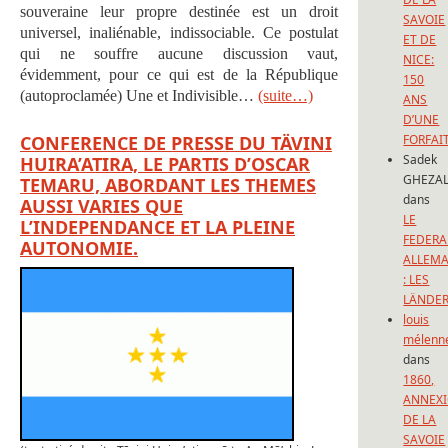
souveraine leur propre destinée est un droit
SAVOIE
universel, inaliénable, indissociable. Ce postulat
ET DE
qui ne souffre aucune discussion vaut,
NICE:
évidemment, pour ce qui est de la République
150
(autoproclamée) Une et Indivisible…
(suite…)
ANS
D’UNE
CONFERENCE DE PRESSE DU TÄVINI
FORFAI
Sadek
HUIRA’ATIRA, LE PARTIS D’OSCAR
GHEZAL
TEMARU, ABORDANT LES THEMES
dans
AUSSI VARIES QUE
LE
L’INDEPENDANCE ET LA PLEINE
FEDERA
AUTONOMIE.
ALLEM
: LES
LÄNDE
louis
mélenn
dans
1860,
ANNEX
DE LA
SAVOIE