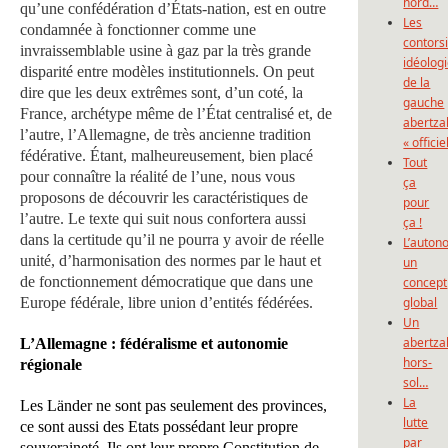
nord…
qu’une confédération d’États-nation, est en outre
Les
condamnée à fonctionner comme une
contors
invraissemblable usine à gaz par la très grande
idéolog
disparité entre modèles institutionnels. On peut
de la
dire que les deux extrêmes sont, d’un coté, la
gauche
France, archétype même de l’État centralisé et, de
abertza
l’autre, l’Allemagne, de très ancienne tradition
« officie
fédérative. Étant, malheureusement, bien placé
Tout
pour connaître la réalité de l’une, nous vous
ça
proposons de découvrir les caractéristiques de
pour
l’autre. Le texte qui suit nous confortera aussi
ça !
dans la certitude qu’il ne pourra y avoir de réelle
L’auton
unité, d’harmonisation des normes par le haut et
un
de fonctionnement démocratique que dans une
concept
Europe fédérale, libre union d’entités fédérées.
global
Un
abertza
L’Allemagne : fédéralisme et autonomie
hors-
régionale
sol…
La
Les Länder ne sont pas seulement des provinces,
lutte
ce sont aussi des Etats possédant leur propre
par
souveraineté. Ils ont leur propre Constitution de