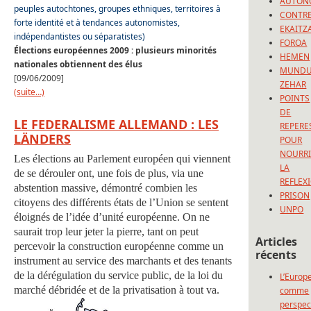
AUTON
peuples autochtones, groupes ethniques, territoires à
CONTRE
forte identité et à tendances autonomistes,
EKAITZ
indépendantistes ou séparatistes)
FOROA
Élections européennes 2009 : plusieurs minorités
HEMEN
nationales obtiennent des élus
MUND
[09/06/2009]
ZEHAR
(suite…)
POINTS
DE
LE FEDERALISME ALLEMAND : LES
REPERE
LÄNDERS
POUR
NOURRI
Les élections au Parlement européen qui viennent
LA
de se dérouler ont, une fois de plus, via une
REFLEX
abstention massive, démontré combien les
PRISON
citoyens des différents états de l’Union se sentent
UNPO
éloignés de l’idée d’unité européenne. On ne
saurait trop leur jeter la pierre, tant on peut
Articles
percevoir la construction européenne comme un
récents
instrument au service des marchants et des tenants
de la dérégulation du service public, de la loi du
L’Europ
marché débridée et de la privatisation à tout va.
comme
perspec