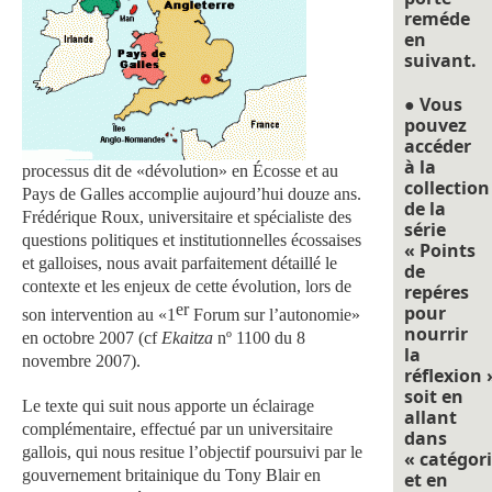
reméde
en
suivant.
● Vous
pouvez
accéder
à la
processus dit de «dévolution» en Écosse et au
collection
Pays de Galles accomplie aujourd’hui douze ans.
de la
Frédérique Roux, universitaire et spécialiste des
série
questions politiques et institutionnelles écossaises
« Points
et galloises, nous avait parfaitement détaillé le
de
contexte et les enjeux de cette évolution, lors de
repéres
er
pour
son intervention au «1
Forum sur l’autonomie»
nourrir
en octobre 2007 (cf
Ekaitza
nº 1100 du 8
la
novembre 2007).
réflexion 
soit en
Le texte qui suit nous apporte un éclairage
allant
complémentaire, effectué par un universitaire
dans
gallois, qui nous resitue l’objectif poursuivi par le
« catégori
gouvernement britainique du Tony Blair en
et en