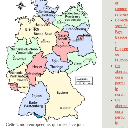
et
comme
référen
Collecti
spécifi
Pays
Basque
:
l’appre
de
l’auton
Un
abertza
qui a
perdu
le
nord…
Un
abertza
qui a
perdu
le
Cette Union européenne, qui n’est à ce jour