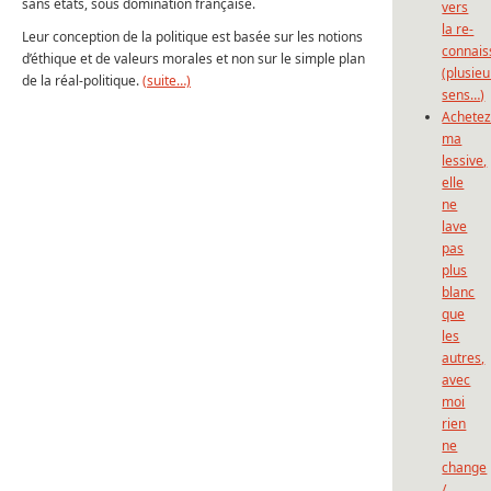
sans états, sous domination française.
vers
la re-
Leur conception de la politique est basée sur les notions
connais
d’éthique et de valeurs morales et non sur le simple plan
(plusieu
de la réal-politique.
(suite…)
sens…)
Achete
ma
lessive,
elle
ne
lave
pas
plus
blanc
que
les
autres,
avec
moi
rien
ne
change
/