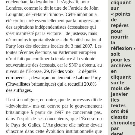
enclenchant la dévolution. Il s’agissait, pour
cliquant
sur
Londres, comme le dit le titre de l’article de John
« points
Loughlin, de «refaire l’union». Cette ambition a
de
été contrecarré essenciellement par la progression
repéres
des aspirations indépendentistes écossaisses qui
pour
s’est manifesté par la victoire – de justesse, mais
nourrir
néammoins importantissime – du Scottish national
la
Party lors des élections locales du 3 mai 2007. Les
réflexion 
toutes récentes élections au Parlement européen
soit
n’ont fait que confimer la tendance à la volonté
pour les
archives
souverainiste des écossais, car le SNP a obtenu, au
en
niveau de l’Écosse,
29,1% des voix – 2
députés
cliquant
européens –, devançant nettement le Labour Party
sur le
(Travaillistes britanniques) qui a recueilli 20,8%
mois de
des suffrages.
janvier
(les
Il est à souligner, en outre, que
le processus dit de
textes
«dévolution» mis en oeuvre par le gouvernement
ont été
britainnique à partir de 1997 ne concernait pas,
classés
dans l’esprit de ses concepteurs, que l’Écosse ou
chronolo
le Pays de Galles. L’Angleterre elle même devait
par
s’inscrire dans cette évolution institutionnelle que
date).