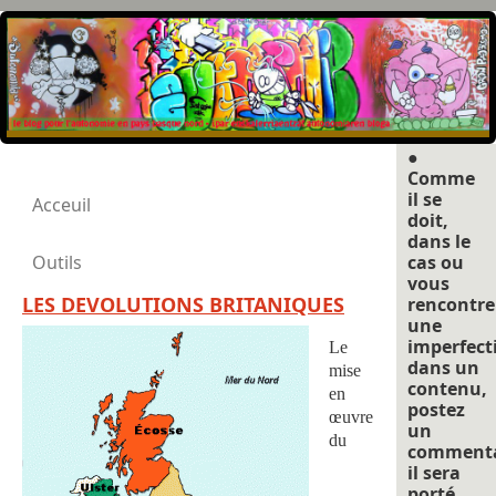
●
Comme
il se
Acceuil
doit,
dans le
Outils
cas ou
vous
LES DEVOLUTIONS BRITANIQUES
rencontre
une
imperfect
Le
dans un
mise
contenu,
en
postez
œuvre
un
du
commenta
il sera
porté