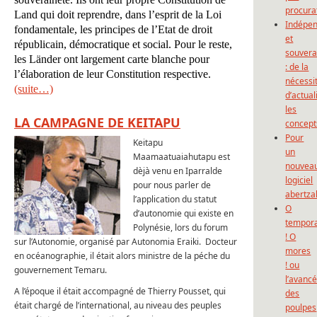
procura
Land qui doit reprendre, dans l’esprit de la Loi
Indépe
fondamentale, les principes de l’Etat de droit
et
républicain, démocratique et social. Pour le reste,
souvera
les Länder ont largement carte blanche pour
: de la
l’élaboration de leur Constitution respective.
nécessi
(suite…)
d’actual
les
LA CAMPAGNE DE KEITAPU
concept
Pour
Keitapu
un
Maamaatuaiahutapu est
nouvea
dèjà venu en Iparralde
logiciel
pour nous parler de
abertza
l’application du statut
O
d’autonomie qui existe en
tempor
Polynésie, lors du forum
! O
sur l’Autonomie, organisé par Autonomia Eraiki. Docteur
mores
en océanographie, il était alors ministre de la péche du
! ou
gouvernement Temaru.
l’avanc
A l’époque il était accompagné de Thierry Pousset, qui
des
était chargé de l’international, au niveau des peuples
poulpes