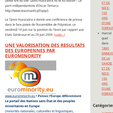
(texte tiré du site Tāvini Huira’atira nō te Ao Mā’ohi – Le
ET DE
parti indépendantiste d’Oscar Temaru:
NICE:
http://www.teaomaohi.pf/spip/)
150
ANS
Le Tävini Huira’atira a donné une conférence de presse
D’UNE
dans le fare pote’e de l’Assemblée de Polynésie, ce
FORFAI
vendredi 19 Juin sur la position du Tävini par rapport aux
marcel
Etats Généraux et au 29 Juin 2009.
(suite…)
quet
dans
UNE VALORISATION DES RESULTATS
1860,
DES EUROPENNES PAR
ANNEX
EUROMINORITY
DE LA
SAVOIE
ET DE
NICE:
150
ANS
D’UNE
FORFAI
www.eurominority.eu
•
Pensez l’Europe différemment
Le portail des Nations sans État et des peuples
Catégorie
minoritaires en Europe
(minorités nationales, culturelles et linguistiques,