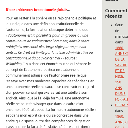
Commenta
D’une architecture institutionnelle globale
…
récents
Pour en rester à la sphère ou se rejoignent le politique et
le juridique dans une définition institutionnelle de
fleur
l’autonomie, la formulation classique détermine que
de
« l’autonomie est la possibilité pour un groupe ou une
mimos
communauté de s’administrer librement, dans le cadre
dans
prédéfini d’une entité plus large régie par un pouvoir
1860,
central. Ce droit est limité par la tutelle administrative ou
ANNEX
constitutionnelle du pouvoir central »
(source :
DE LA
Wikipédia
). Il y a dans cet énoncé tout ce qui sépare le
SAVOIE
concept de l’autonomie politico-institutionnelle
ET DE
communément admise, de l’
autonomie réelle
que
NICE:
j’essaye avec mes modestes capacités de théoriser. Car
150
une autonomie réelle ne saurait se concevoir en regard
ANS
d’un pouvoir central qui exercerait une tutelle à son
D’UNE
endroit. Ainsi que je l’ai déjà formulé, une autonomie
FORFAI
réelle ne peut s’envisager que dans le cadre d’un
BERTAI
ensemble fédéral abouti. La formule « autonomie réelle »
dans
est dans mon esprit celle qui se concrétise dans une
1860,
entité qui dispose, outre des compétences de gestion
ANNEX
classique, de la faculté législative (à faire la loi, donc)
DE LA