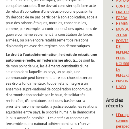
AUTON
conquêtes sociales. Il ne devrait consister qu’à faire acte
CONTRE
de refus d’application d’une décision ou une possibilité
EKAITZ
d’y déroger, de ne pas participer à son application, et cela
FOROA
pour des raisons éthiques, morales, conceptuelles,
HEMEN
comme, par exemple, la contribution à des opérations de
MUND
guerre ou même seulement à la constitution de forces
ZEHAR
armées, ou bien encore l’établissement de relations
POINTS
diplomatiques avec des régimes non-démocratiques.
DE
REPERE
Le droit à l’autodétermination, le droit de retrait, une
POUR
autonomie réelle, un fédéralisme abouti
… ce sont là,
NOURRI
de mon point de vue, les éléments constitutifs d’une
LA
situation dans laquelle un pays, un peuple, une
REFLEX
communauté peut librement faire ses choix et exercer
PRISON
ses droits fondamentaux, tout en étant intégré à un
UNPO
ensemble supra-national de coopération économique,
d’harmonisation sociale par le haut, de solidarités
Articles
renforcées, d’orientations politiques basées sur la
récents
priorité environnementale, la justice sociale, les relations
équitables entre pays, le progrès humain, la démocratie
L’Europ
la plus avancée possible… Les entités autonomes et
comme
l’ensemble supra-national adhéreraient sans réserve
perspec