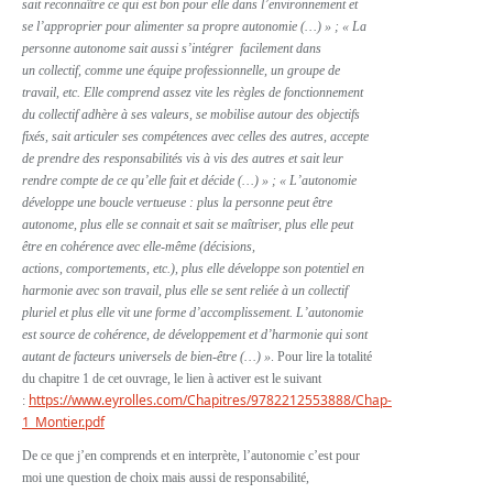
sait reconnaître ce qui est bon pour elle dans l’environnement et
se
l’approprier pour alimenter sa propre autonomie (…) » ; « La
personne autonome sait aussi s’intégrer facilement dans
un collectif, comme une équipe professionnelle, un groupe de
travail, etc. Elle comprend assez vite les règles de fonctionnement
du collectif adhère à ses valeurs, se mobilise autour des objectifs
fixés, sait articuler ses compétences avec celles des autres, accepte
de prendre des responsabilités vis à vis des autres et sait leur
rendre compte de ce qu’elle fait et décide (…) » ; « L’autonomie
développe une boucle vertueuse : plus la personne peut être
autonome, plus elle se connait et sait se maîtriser, plus elle peut
être en cohérence avec elle-même (décisions,
actions, comportements, etc.), plus elle développe son potentiel en
harmonie avec son travail, plus elle se sent reliée à un collectif
pluriel et plus elle vit une forme d’accomplissement. L’autonomie
est source de cohérence, de développement et d’harmonie qui sont
autant de facteurs universels de bien-être (…) »
. Pour lire la totalité
du chapitre 1 de cet ouvrage, le lien à activer est le suivant
https://www.eyrolles.com/Chapitres/9782212553888/Chap-
:
1_Montier.pdf
De ce que j’en comprends et en interprète, l’autonomie c’est pour
moi une question de choix mais aussi de responsabilité,