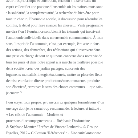
avoir l’esprit critique et constructif, cela doit s’insérer dans un
esprit collectif et une pratique d’ensemble où les maitres-mots sont
: la solidarité, la complémentarité, la recherche du bien-être pour
tout un chacun, l’harmonie sociale, la discussion pour résoudre les
conflits, le débat pour faire avancer les choses… Vaste programme
me dira-t’on ! Pourtant ce sont bien là les
éléments qui inscrivent
l’autonomie individuelle dans un ensemble communautaire. À mon
sens, l’esprit de l’autonomie, c’est, par exemple, être acteur dans
des actions, des démarches, des réalisations qui s’inscrivent dans
une prise en charge de tout ce qui nous concerne
dans notre vie de
tous les jours et dans notre apport à la marche la meilleure possible
de la société : créer des jardins partagés, concevoir des
logements
mutualités intergénérationnels, mettre en place des lieux
de mise en relation directe producteurs/consommateurs,
produire
son électricité, retrouver le sens des choses communes… que sais-
je encore ?
Pour étayer mon propos, je transcris ici quelques formulations d’un
ouvrage dont je ne saurai trop recommander la lecture, et intitulé :
« Les clés de l’autonomie – Modèles et
processus d’accompagnement » – Stéphanie Desfontaine
& Stéphane Montier / Préface de Vincent Lenhardt – © Groupe
Eyrolles, 2012 – Collection ‘Références’ :
« Une entité autonome