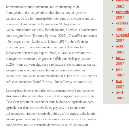
décemb
2007
Je recommande aussi vivement, sur les thématiques de
novemb
l’autogestion, des coopératives, des alternatives au
système
2007
capitaliste,
de lire les remarquables ouvrages du chercheur militant,
octobre
essayiste, et animateur de l’association ‘Autogestion’ –
2007
www. autogestion.asso.fr –
Benoît Borrits, à savoir :
Coopératives
septem
contre capitalisme
(Éditions Syllepse, 2015) ;
Travailler autrement
2007
: les coopératives
(Éditions du Détour, 2017) ;
Au delà de la
août
propriété, pour une économie des communs
(Éditions La
2007
Découverte sciences politiques, 2018) et
Virer les actionnaires,
juillet
pourquoi et comment s’en passer ?
(Éditions Syllepse, janvier
2007
2020).
Pour qui veut aiguiser sa réflexion et ses connaissances sur
juin
les questions économiques et les autres voies à opposer au
2007
capitalisme, tout aussi recommandable est
la lecture du site internet
mai
créé et alimenté par Benoît Borrits : https://www.economie.org/
2007
Le coopérativisme a, en outre, été totalement dévoyé par certaines
avril
structures
entrepreneuriales qui n’ont de coopératives que le nom.
2007
Cela s’est produit en particulier dans le domaine agricole ou para-
agricole, car dans ces entités-là les paysans, du moins ceux
qui répondent vraiment à cette définition, n’ont depuis belle lurette
aucune prise réelle sur les orientations et les décisions. Ces fausses
coopératives sont en revanche de véritables outils de pouvoir