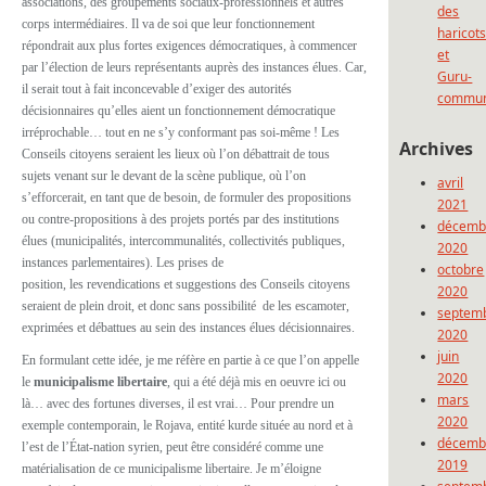
associations, des groupements sociaux-professionnels et autres
des
corps intermédiaires. Il va de soi que leur fonctionnement
haricot
répondrait aux plus fortes exigences démocratiques, à commencer
et
par l’élection de leurs représentants auprès des instances élues. Car,
Guru-
il serait tout à fait inconcevable d’exiger des autorités
commun
décisionnaires qu’elles aient un fonctionnement démocratique
irréprochable… tout en ne s’y conformant pas soi-même ! Les
Archives
Conseils citoyens seraient les lieux où l’on débattrait de tous
sujets venant sur le devant de la scène publique, où l’on
avril
s’efforcerait, en tant que de besoin, de formuler des propositions
2021
ou contre-propositions à des projets portés par des institutions
décemb
élues (municipalités, intercommunalités, collectivités publiques,
2020
instances parlementaires). Les prises de
octobre
position, les revendications et suggestions des Conseils citoyens
2020
seraient de plein droit, et donc sans possibilité de les escamoter,
septem
exprimées et débattues au sein des instances élues décisionnaires.
2020
juin
En formulant cette idée, je me réfère en partie à ce que l’on appelle
2020
le
municipalisme libertaire
, qui a été déjà mis en oeuvre ici ou
mars
là… avec des fortunes diverses, il est vrai… Pour prendre un
2020
exemple contemporain, le Rojava, entité kurde située au nord et à
décemb
l’est de l’État-nation syrien, peut être considéré comme une
2019
matérialisation de ce municipalisme libertaire.
Je m’éloigne