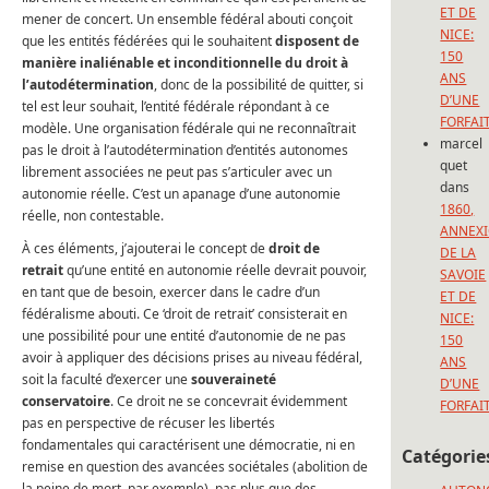
ET DE
mener de concert. Un ensemble fédéral abouti conçoit
NICE:
que les entités fédérées qui le souhaitent
disposent de
150
manière inaliénable et inconditionnelle du droit à
ANS
l’autodétermination
, donc de la possibilité de quitter, si
D’UNE
tel est leur souhait, l’entité fédérale répondant à ce
FORFAI
modèle. Une organisation fédérale qui ne reconnaîtrait
marcel
pas le droit à l’autodétermination d’entités autonomes
quet
librement associées ne peut pas s’articuler avec un
dans
autonomie réelle. C’est un apanage d’une autonomie
1860,
réelle, non contestable.
ANNEX
À ces éléments, j’ajouterai le concept de
droit de
DE LA
retrait
qu’une entité en autonomie réelle devrait pouvoir,
SAVOIE
en tant que de besoin, exercer dans le cadre d’un
ET DE
fédéralisme abouti. Ce ‘droit de retrait’ consisterait en
NICE:
une possibilité pour une entité d’autonomie de ne pas
150
avoir à appliquer des décisions prises au niveau fédéral,
ANS
soit la faculté d’exercer une
souveraineté
D’UNE
conservatoire
. Ce droit ne se concevrait évidemment
FORFAI
pas en perspective de récuser les libertés
fondamentales qui caractérisent une démocratie, ni en
Catégorie
remise en question des avancées sociétales (abolition de
la peine de mort, par exemple), pas plus que des