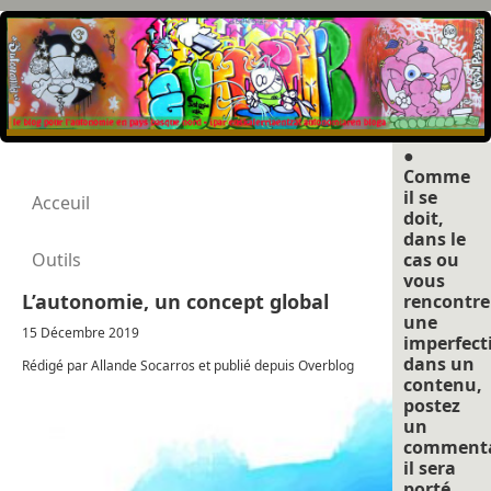
●
Comme
il se
Acceuil
doit,
dans le
Outils
cas ou
vous
L’autonomie, un concept global
rencontre
une
15 Décembre 2019
imperfect
dans un
Rédigé par Allande Socarros et publié depuis Overblog
contenu,
postez
un
commenta
il sera
porté