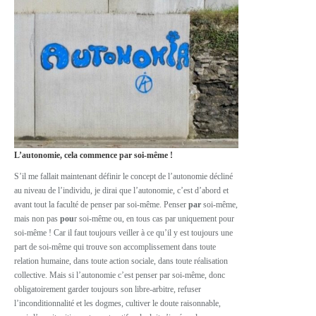
L’autonomie, cela commence par soi-même !
S’il me fallait maintenant définir le concept de l’autonomie décliné
au niveau de l’individu, je dirai que l’autonomie, c’est d’abord et
avant tout la faculté de penser par soi-même. Penser
par
soi-même,
mais non pas
pou
r soi-même ou, en tous cas par uniquement pour
soi-même ! Car il faut toujours veiller à ce qu’il y est toujours une
part de soi-même qui trouve son accomplissement dans toute
relation humaine, dans toute action sociale, dans toute réalisation
collective. Mais si l’autonomie c’est penser par soi-même, donc
obligatoirement garder toujours son libre-arbitre, refuser
l’inconditionnalité et les dogmes, cultiver le doute raisonnable,