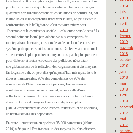
septem
toutefois de cette conception organisationnelle, sur au moins deux
2019
points. Le premier est que le municipalisme libertaire ne conçoit
juin
quasiment son fonctionnement qu’en situations de conflits. Si, par
2019
la discussion et le compromis tirant vers le haut, on peut éviter la
avril
confrontation et la belligérance, c’est toujours mieux pour
2019
l’harmonie et la coexistence sociale… cela tombe sous le sens ! Le
février
second point sur lequel je n’adhère pas aux conceptions du
2019
municipalisme libertaire, c’est que le socle sur lequel est basé ce
novemb
système politique ce sont les communes. Or, le niveau communal,
2018
s’il est certes le plus proche du citoyen, n’est pas le plus pertinent
octobre
pour élaborer et mettre en oeuvre des politiques nécessitant
2018
une globalisation de la réflexion, de l’organisation et des moyens.
juin
En forçant le trait, on peut dire qu’aujourd’hui, mis à part les très
2018
grosses municipalités, 90% des compétences de 90% des
mai
communes de l’État français sont pensées, harmonisées et
2018
conduites à un niveau intercommunal, voire à celle d’une
avril
collectivité territoriale. Et cette coopération est plutôt une bonne
2018
chose en termes de moyens financiers adaptés au plus
septem
juste, d’empêchement de concurrences injustifiées et de doublons,
2017
de neutralisations des népotismes.
mai
En outre, l’atomisation en quelques 35.000 communes (début
2017
2019) a été pour l’État français un des moyens les plus efficaces
octobre