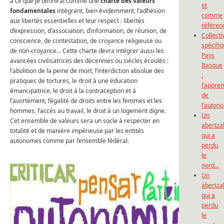
à ce que je définirai comme une
charte des valeurs
et
fondamentales
intégrant, bien évidemment, l’adhésion
comme
aux libertés essentielles et leur respect : libertés
référen
d’expression, d’association, d’information, de réunion, de
Collecti
conscience, de contestation, de croyance religieuse ou
spécifi
de non-croyance… Cette charte devra intégrer aussi les
Pays
avancées civilisatrices des décennies ou siècles écoulés :
Basque
l’abolition de la peine de mort, l’interdiction absolue des
:
pratiques de tortures, le droit à une éducation
l’appre
émancipatrice, le droit à la contraception et à
de
l’avortement, l’égalité de droits entre les femmes et les
l’auton
hommes, l’accès au travail, le droit à un logement digne.
Un
Cet ensemble de valeurs sera un socle à respecter en
abertza
totalité et de manière impérieuse par les entités
qui a
autonomes comme par l’ensemble fédéral.
perdu
le
nord…
Un
abertza
qui a
perdu
le