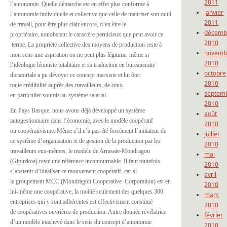
2011
l’autonomie. Quelle démarche est en effet plus conforme à
janvier
l’autonomie individuelle et collective que celle de maitriser son outil
2011
de travail, pour être plus clair encore, d’en être le
décemb
propriétaire, nonobstant le caractère pernicieux que peut avoir ce
2010
terme. La propriété collective des moyens de production reste à
novemb
mon sens une aspiration on ne peut plus légitime, même si
2010
l’idéologie léniniste totalitaire et sa traduction en bureaucratie
octobre
dictatoriale a pu dévoyer ce concept marxiste et lui ôter
2010
toute crédibilité auprès des travailleurs, de ceux
septem
en particulier soumis au système salarial.
2010
En Pays Basque, nous avons déjà développé un système
août
autogestionnaire dans l’économie, avec le modèle coopératif
2010
ou coopérativisme. Même s’il n’a pas été forcément l’initiateur de
juillet
ce système d’organisation et de gestion de la production par les
2010
travailleurs eux-mêmes, le modèle de Arrasate-Mondragon
mai
(Gipuzkoa) reste une référence incontournable. Il faut toutefois
2010
s’abstenir d’idéaliser ce mouvement coopératif, car si
avril
le groupement MCC (Mondragon Cooperative Corporation) est en
2010
lui-même une coopérative, la moitié seulement des quelques 300
mars
entreprises qui y sont adhérentes est effectivement constitué
2010
de coopératives ouvrières de production. Autre donnée révélatrice
février
d’un modèle inachevé dans le sens du concept d’autonomie
2010