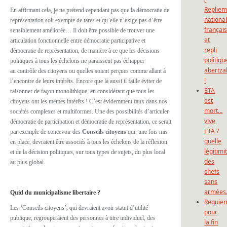
Repliem
En affirmant cela, je ne prétend cependant pas que la démocratie de
national
représentation soit exempte de tares et qu’elle n’exige pas d’être
françai
sensiblement améliorée… Il doit être possible de trouver une
et
articulation fonctionnelle entre démocratie participative et
repli
démocratie de représentation, de manière à ce que les décisions
politiqu
politiques à tous les échelons ne paraissent pas échapper
abertza
au contrôle des citoyens ou quelles soient perçues comme allant à
!
l’encontre de leurs intérêts. Encore que là aussi il faille éviter de
ETA
raisonner de façon monolithique, en considérant que tous les
est
citoyens ont les mêmes intérêts ! C’est évidemment faux dans nos
mort…
sociétés complexes et multiformes. Une des
possibilités d’articuler
vive
démocratie de participation et démocratie de représentation, ce serait
ETA ?
par exemple de concevoir des
Conseils citoyens
qui, une fois mis
quelle
en place, devraient être associés à tous les échelons de la réflexion
légitimi
et de la décision politiques, sur tous types de sujets, du plus local
des
au plus global.
chefs
sans
armées
Quid du municipalisme libertaire ?
Requie
Les ‘Conseils citoyens’, qui devraient avoir statut d’utilité
pour
publique, regrouperaient des personnes à titre individuel, des
la fin