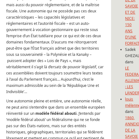
mais aussi du pouvoir réglementaire, et de la maîtrise
SAVOIE
fiscale. Une autonomie qui ne possède pas ces deux
ET DE
caractéristiques – les capacités législatives et
NICE:
réglementaires et l’autorité fiscale – est un auto-
150
gouvernement à vocation gestionnaire qui reste sous
ANS
l’emprise d’un État tutélaire pour ce qui est de ces deux
D’UNE
domaines fondamentaux. D’aucuns me rétorqueront
FORFAI
peut-être que l’État français admet que des territoires
Sadek
sous sa souveraineté – la Polynésie et la Kanaky –
GHEZAL
puissent adopter des « Lois de Pays », mais
dans
véritablement il s’agit là d’ersatz de pouvoir législatif, car
LE
ces assemblées doivent toujours soumettre leurs textes
FEDERA
à l’aval du Parlement français… Aujourd’hui, c’est le
ALLEM
maximum admissible au sein de la ‘République Une et
: LES
Indivisible’…
LÄNDE
louis
Une autonomie pleine et entière, une autonomie réelle,
mélenn
ne peut ainsi s’entendre que dans un ensemble européen
dans
réinventé sur un
modèle fédéral abouti
. J’entends par
1860,
‘modèle fédéral abouti’ un fédéralisme qui ne se fonde
ANNEX
pas sur des États-nations, mais sur des entités
DE LA
historiques, géographiques, territoriales qui se fédèrent
SAVOIE
librement et mettent en commun ce qu’il est pertinent de