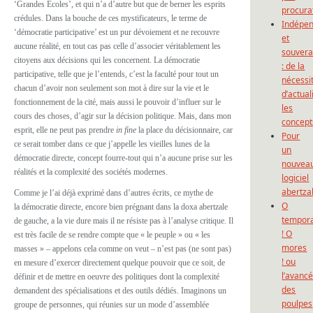
‘Grandes Écoles’, et qui n’a d’autre but que de berner les esprits
procura
crédules. Dans la bouche de ces mystificateurs, le terme de
Indépe
‘démocratie participative’ est un pur dévoiement et ne recouvre
et
aucune réalité, en tout cas pas celle d’associer véritablement les
souvera
citoyens aux décisions qui les concernent. La démocratie
: de la
participative, telle que je l’entends, c’est la faculté pour tout un
nécessi
chacun d’avoir non seulement son mot à dire sur la vie et le
d’actual
fonctionnement de la cité, mais aussi le pouvoir d’influer sur le
les
cours des choses, d’agir sur la décision politique. Mais, dans mon
concept
esprit, elle ne peut pas prendre
in fine
la place du décisionnaire, car
Pour
ce serait tomber dans ce que j’appelle les vieilles lunes de la
un
démocratie directe, concept fourre-tout qui n’a aucune prise sur les
nouvea
réalités et la complexité des sociétés modernes.
logiciel
abertza
Comme je l’ai déjà exprimé dans d’autres écrits, ce mythe de
O
la démocratie directe, encore bien prégnant dans la doxa abertzale
tempor
de gauche, a la vie dure mais il ne résiste pas à l’analyse critique. Il
! O
est très facile de se rendre compte que « le peuple » ou « les
mores
masses » – appelons cela comme on veut – n’est pas (ne sont pas)
! ou
en mesure d’exercer directement quelque pouvoir que ce soit, de
l’avanc
définir et de mettre en oeuvre des politiques dont la complexité
des
demandent des spécialisations et des outils dédiés. Imaginons un
poulpes
groupe de personnes, qui réunies sur un mode d’assemblée