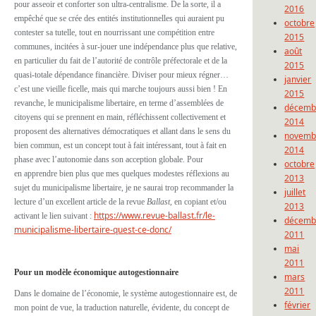
pour asseoir et conforter son ultra-centralisme. De la sorte, il a
2016
empêché que se crée des entités institutionnelles qui auraient pu
octobre
contester sa tutelle, tout en nourrissant une compétition entre
2015
communes, incitées à sur-jouer une indépendance plus que relative,
août
en particulier du fait de l’autorité de contrôle préfectorale et de la
2015
quasi-totale dépendance financière. Diviser pour mieux régner…
janvier
c’est une vieille ficelle, mais qui marche toujours aussi bien ! En
2015
revanche, le municipalisme libertaire, en terme d’assemblées de
décemb
citoyens qui se prennent en main, réfléchissent collectivement et
2014
proposent des alternatives démocratiques et allant dans le sens du
novemb
bien commun, est un concept tout à fait intéressant, tout à fait en
2014
phase avec l’autonomie dans son acception globale. Pour
octobre
en apprendre bien plus que mes quelques modestes réflexions au
2013
sujet du municipalisme libertaire, je ne saurai trop recommander la
juillet
lecture d’un excellent article de la revue
Ballast
, en copiant et/ou
2013
https://www.revue-ballast.fr/le-
activant le lien suivant :
décemb
municipalisme-libertaire-quest-ce-donc/
2011
mai
2011
Pour un modèle économique autogestionnaire
mars
2011
Dans le domaine de l’économie, le système autogestionnaire est, de
février
mon point de vue, la
traduction naturelle, évidente, du concept de