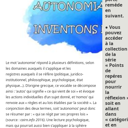
reméde
en
suivant.
● Vous
pouvez
accéder
à la
collection
de la
série
Le mot ‘autonomie’ répond à plusieurs définitions, selon
« Points
les domaines auxquels il s’applique et les
de
registres auxquels il se réfère (politique, juridico-
repéres
institutionnel, philosophique, psychologique, état
pour
physique…). D’origine grecque, ce vocable se décompose
nourrir
ainsi : ‘autos’ qui signifie « ce qui vient de soi » et évoque
la
les actions individuelles d’un sujet donné, et ‘nomos’ qui
réflexion 
soit en
renvoie aux « règles et au lois établies par la société ». La
allant
conjonction des deux termes, soit ‘autonomos’ peut donc
dans
se résumer par : « qui se régit par ses propres lois »
« catégori
(source :
cairn.info 2016)
. Une lecture psychologique,
et en
mais qui pourrait aussi bien s’appliquer à la sphère