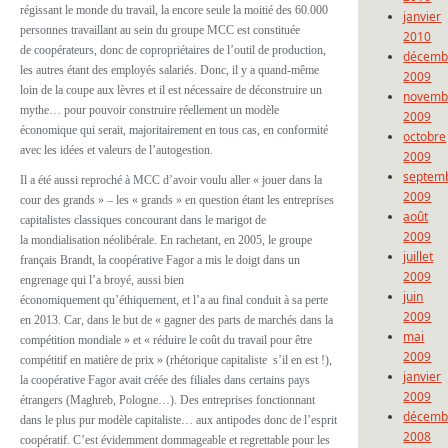
régissant le monde du travail, la encore seule la moitié des 60.000
janvier
personnes travaillant au sein du groupe MCC est constituée
2010
de coopérateurs, donc de copropriétaires de l’outil de production,
décemb
les autres étant des employés salariés. Donc, il y a quand-même
2009
loin de la coupe aux lèvres et il est nécessaire de déconstruire un
novemb
mythe… pour pouvoir construire réellement un modèle
2009
économique qui serait, majoritairement en tous cas, en conformité
octobre
avec les idées et valeurs de l’autogestion.
2009
septem
Il a été aussi reproché à MCC d’avoir voulu aller « jouer dans la
2009
cour des grands » – les « grands » en question étant les entreprises
août
capitalistes classiques concourant dans le marigot de
2009
la mondialisation néolibérale. En rachetant, en 2005, le groupe
juillet
français Brandt, la coopérative Fagor a mis le doigt dans un
2009
engrenage qui l’a broyé, aussi bien
juin
économiquement qu’éthiquement, et l’a au final conduit à sa perte
2009
en 2013. Car, dans le but de « gagner des parts de marchés dans la
mai
compétition mondiale » et « réduire le coût du travail pour être
2009
compétitif en matière de prix » (rhétorique capitaliste s’il en est !),
janvier
la coopérative Fagor avait créée des filiales dans certains pays
2009
étrangers (Maghreb, Pologne…). Des entreprises fonctionnant
décemb
dans le plus pur modèle capitaliste… aux antipodes donc de l’esprit
2008
coopératif. C’est évidemment dommageable et regrettable pour les