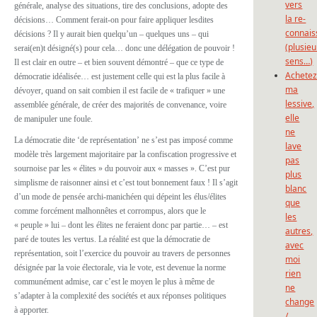
vers
générale, analyse des situations, tire des conclusions, adopte des
la re-
décisions… Comment ferait-on pour faire appliquer lesdites
connais
décisions ? Il y aurait bien quelqu’un – quelques uns – qui
(plusieu
serai(en)t désigné(s) pour cela… donc une délégation de pouvoir !
sens…)
Il est clair en outre – et bien souvent démontré – que ce type de
Achete
démocratie idéalisée… est justement celle qui est la plus facile à
ma
dévoyer, quand on sait combien il est facile de « trafiquer » une
lessive,
assemblée générale, de créer des majorités de convenance, voire
elle
de manipuler une foule.
ne
La démocratie dite ‘de représentation’ ne s’est pas imposé comme
lave
modèle très largement majoritaire par la confiscation progressive et
pas
sournoise par les « élites » du pouvoir aux « masses ». C’est pur
plus
simplisme de raisonner ainsi et c’est tout bonnement faux ! Il s’agit
blanc
d’un mode de pensée archi-manichéen qui dépeint les élus/élites
que
comme forcément malhonnêtes et corrompus, alors que le
les
« peuple » lui – dont les élites ne feraient donc par partie… – est
autres,
paré de toutes les vertus. La réalité est que la démocratie de
avec
représentation, soit l’exercice du pouvoir au travers de personnes
moi
désignée par la voie électorale, via le vote, est devenue la norme
rien
communément admise, car c’est le moyen le plus à même de
ne
s’adapter à la complexité des sociétés et aux réponses politiques
change
à apporter.
/