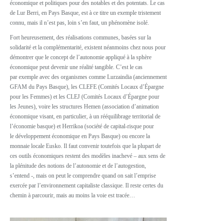
économique et politiques pour des notables et des potentats. Le cas
de Lur Berri, en Pays Basque, est à ce titre un exemple tristement
connu, mais il n’est pas, loin s’en faut, un phénomène isolé.
Fort heureusement, des réalisations communes, basées sur la
solidarité et la complémentarité, existent néanmoins chez nous pour
démontrer que le concept de l’autonomie appliqué à la sphère
économique peut devenir une réalité tangible. C’est le cas
par exemple avec des organismes comme Lurzaindia (anciennement
GFAM du Pays Basque), les CLEFE (Comités Locaux d’Épargne
pour les Femmes) et les CLEJ (Comités Locaux d’Épargne pour
les Jeunes), voire les structures Hemen (association d’animation
économique visant, en particulier, à un rééquilibrage territorial de
l’économie basque) et Herrikoa (société de capital-risque pour
le développement économique en Pays Basque) ou encore la
monnaie locale Eusko. Il faut convenir toutefois que la plupart de
ces outils économiques restent des modèles inachevé – aux sens de
la plénitude des notions de l’autonomie et de l’autogestion,
s’entend -, mais on peut le comprendre quand on sait l’emprise
exercée par l’environnement capitaliste classique. Il reste certes du
chemin à parcourir, mais au moins la voie est tracée…