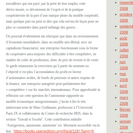
novemb
travailleurs qui ont payé, par la perte de leur emploi, cette
2008
dérive inouïe, ce dévoiement de l’esprit et de la pratique
octobre
coopérativiste de la part d’une marque phare du modèle coopératif,
2008
mais quelque part on peut se dire que cela servira de leçon pour ne
septem
plus se commettre dans pareil mélange des genres…
2008
On pourrait évidemment me rétorquer que dans un environnement
août
d’économie mondialisée, dans un modèle néo-libéral, avec un
2008
capitalisme financiarisé, une entreprise fonctionnant sous la forme
juillet
de coopérative aura toujours des difficultés à être compétitive, en
2008
matière de coûts de production, donc de prix de revient et de vente.
juin
Je garde néanmoins la conviction qu’à partir du moment ou
2008
l’objectif n’est plus l’accumulation du profit en faveur
mai
d’actionnaires avides, de fonds de pensions et autres requins de
2008
la finance, une entreprise autogérée peut parfaitement être
avril
« compétitive » sur les marchés internationaux. Pour approfondir la
2008
réflexion sur cette question de l’autonomie rapportée au
mars
modèle économique autogestionnaire, j’incite à lire le très
2008
intéressant texte de Marc Guillaume, professeur à l’Université
février
Paris IX et collaborateur du Centre de recherche IRIS, dans la
2008
section ‘Travail et Société’. Cette contribution intitulée
janvier
‘Autogestion, autonomie, autotomie’ est librement accessible via le
2008
https://books.openedition.org/iheid/3281?lang=fr
.
lien :