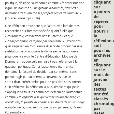
cliquant
politique, désigne l’autonomie comme
« le processus par
sur
lequel un homme ou un groupe d’hommes, acquiert ou
« points
détermine de lui-même ses propres règles de conduite »
de
(source :
cairn.info
2016).
repéres
pour
Une définition amusante que j’ai trouvée lors de mes
nourrir
recherches sur internet spécifie quant à elle que
la
« l’autonomie, c’est décider par soi-même »
et que
réflexion 
« l’indépendance, c’est faire par soi-même »
… Précisons
soit
qu’il s’agissait en l’occurence d’un texte produit par une
pour les
institution oeuvrant dans le domaine de l’autonomie
archives
physique, à savoir le Centre d’Éducation Motrice de
en
Donmartin, et que cela ne faisait pas référence à la
cliquant
question politique. Car si l’autonomie était, en ce
sur le
domaine, la faculté de décider par soi-même, sans
mois de
pouvoir agir par soi même… convenons que ce
janvier
serait d’un intérêt limité, pour ne pas dire sans intérêt
(les
! En définitive, la définition la plus simple et qui peut
textes
s’appliquer à tous les domaines détermine l’autonomie
ont été
comme
« la capacité à se gouverner soi-même avec, en
classés
corollaires, la faculté de choisir et la liberté de pouvoir agir,
chronolo
accepter ou refuser, en fonction de son jugement, de son
par
libre-arbitre »
.
date).