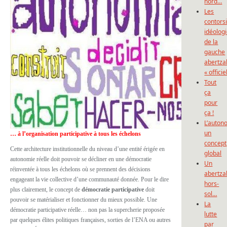
nord…
Les
contors
idéolog
de la
gauche
abertza
« officie
Tout
ça
pour
ça !
L’auton
un
… à l’organisation
participative à tous les échelons
concept
Cette architecture institutionnelle du niveau d’une entité érigée en
global
autonomie réelle doit pouvoir se décliner en une démocratie
Un
réinventée à tous les échelons où se prennent des décisions
abertza
engageant la vie collective d’une communauté donnée. Pour le dire
hors-
plus clairement, le concept de
démocratie participative
doit
sol…
pouvoir se matérialiser et fonctionner du mieux possible. Une
La
démocratie participative réelle… non pas la supercherie
proposée
lutte
par quelques élites politiques françaises, sorties de l’ENA ou autres
par