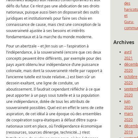
des
défis du futur. Ce n’est pas une abdication de ses droits
haricot
nationaux, puisque aussi bien on disposerait des outils
et
juridiques et institutionnels pour faire ses choix en
Guru-
connaissance de cause, mais c’est une conception de la
commun
souveraineté ajustée à ses besoins et intérêts
fondamentaux et à la marche du monde moderne.
Archives
Pour un abertzale – et j’en suis un – l’aspiration à
avril
l’indépendance, à la souveraineté (encore que ces deux
2021
concepts peuvent être différents, par exemple pour des
décemb
pays ayant obtenu leur indépendance d’une puissance
2020
coloniale, mais dont la souveraineté réelle par rapport à
octobre
l’ancienne tutelle est toute relative…) est bien sûr un
2020
dessein exaltant, une ligne de conduite, un
septem
aboutissement. Il faudrait cependant réfléchir à ce que
2020
peut apporter à un pays sous tutelle et à sa population
juin
une indépendance, dotée de tous les attributs de
2020
souveraineté possibles. Quel est en effet le sens de cette
mars
aspiration, de cet idéal à une époque où des ensembles
2020
de coopération supra-étatiques à défaut d’être supra-
décemb
nationaux sont en place, où l’indépendance économique
2019
(ressources, sources d’énergie, technicité…) n’est