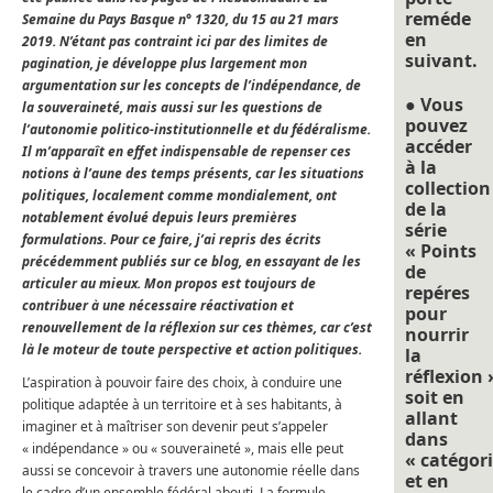
reméde
Semaine du Pays Basque n° 1320, du 15 au 21 mars
en
2019. N’étant pas contraint ici par des limites de
suivant.
pagination, je développe plus largement mon
argumentation sur les concepts de l’indépendance, de
● Vous
la souveraineté, mais aussi sur les questions de
pouvez
l’autonomie politico-institutionnelle et du fédéralisme.
accéder
Il m’apparaît en effet indispensable de repenser ces
à la
notions à l’aune des temps présents, car les situations
collection
politiques, localement comme mondialement, ont
de la
notablement évolué depuis leurs premières
série
formulations. Pour ce faire, j’ai repris des écrits
« Points
précédemment publiés sur ce blog, en essayant de les
de
articuler au mieux. Mon propos est toujours de
repéres
contribuer à une nécessaire réactivation et
pour
renouvellement de la réflexion sur ces thèmes, car c’est
nourrir
là le moteur de toute perspective et action politiques.
la
réflexion 
L’aspiration à pouvoir faire des choix, à conduire une
soit en
politique adaptée à un territoire et à ses habitants, à
allant
imaginer et à maîtriser son devenir peut s’appeler
dans
« indépendance » ou « souveraineté », mais elle peut
« catégori
aussi se concevoir à travers une autonomie réelle dans
et en
le cadre d’un ensemble fédéral abouti. La formule