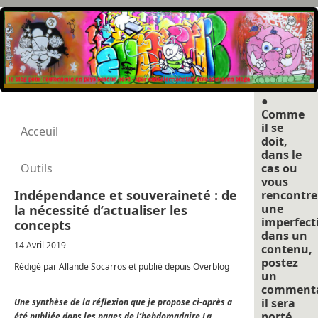
●
Comme
il se
Acceuil
doit,
dans le
Outils
cas ou
vous
Indépendance et souveraineté : de
rencontre
une
la nécessité d’actualiser les
imperfect
concepts
dans un
14 Avril 2019
contenu,
postez
Rédigé par Allande Socarros et publié depuis Overblog
un
commenta
il sera
Une synthèse de la réflexion que je propose ci-après a
porté
été publiée dans les pages de l’hebdomadaire La