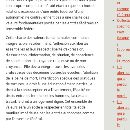
et
son propre compte. L’impératif étant ici que les choix de
comme
relations extérieures d’une entité fédérée (d’une
référen
autonomie) ne contreviennent pas à une charte des
Collecti
valeurs fondamentales portée par les entités fédérées et
spécifi
l’ensemble fédéral.
Pays
Cette charte des valeurs fondamentales communes
Basque
intégrera, bien évidemment, l’adhésion aux libertés
:
essentielles et leur respect : liberté d’expression,
l’appre
d’association, d’information, de réunion, de conscience,
de
de contestation, de croyance religieuse ou de non-
l’auton
croyance… Elle devra intégrer aussi les avancées
Un
civilisatrices des décennies ou siècles écoulés : l’abolition
abertza
de la peine de mort, l’interdiction absolue des pratiques
qui a
de tortures, le droit à une éducation émancipatrice, le
perdu
droit à la contraception et à l’avortement, l’égalité de
le
droits entre les femmes et les hommes, l’accès au
nord…
travail, le droit à un logement digne. Cet ensemble de
Un
valeurs sera un socle à respecter en totalité et de
abertza
manière impérieuse par les entités autonomes comme
qui a
par l’ensemble fédéral.
perdu
le