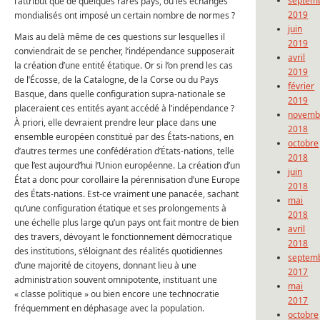
septem
l’attribut que de quelques rares pays, où les échanges
2019
mondialisés ont imposé un certain nombre de normes ?
juin
Mais au delà même de ces questions sur lesquelles il
2019
conviendrait de se pencher, l’indépendance supposerait
avril
la création d’une entité étatique. Or si l’on prend les cas
2019
de l’Écosse, de la Catalogne, de la Corse ou du Pays
février
Basque, dans quelle configuration supra-nationale se
2019
placeraient ces entités ayant accédé à l’indépendance ?
novemb
À priori, elle devraient prendre leur place dans une
2018
ensemble européen constitué par des États-nations, en
octobre
d’autres termes une confédération d’États-nations, telle
2018
que l’est aujourd’hui l’Union européenne. La création d’un
juin
État a donc pour corollaire la pérennisation d’une Europe
2018
des États-nations. Est-ce vraiment une panacée, sachant
mai
qu’une configuration étatique et ses prolongements à
2018
une échelle plus large qu’un pays ont fait montre de bien
avril
des travers, dévoyant le fonctionnement démocratique
2018
des institutions, s’éloignant des réalités quotidiennes
septem
d’une majorité de citoyens, donnant lieu à une
2017
administration souvent omnipotente, instituant une
mai
« classe politique » ou bien encore une technocratie
2017
fréquemment en déphasage avec la population.
octobre