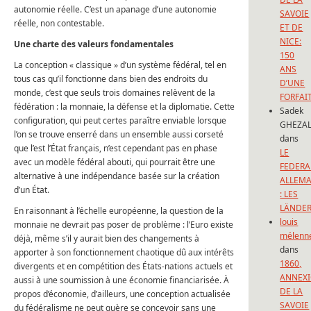
autonomie réelle. C’est un apanage d’une autonomie
SAVOIE
réelle, non contestable.
ET DE
NICE:
Une charte des valeurs fondamentales
150
La conception « classique » d’un système fédéral, tel en
ANS
tous cas qu’il fonctionne dans bien des endroits du
D’UNE
monde, c’est que seuls trois domaines relèvent de la
FORFAI
fédération : la monnaie, la défense et la diplomatie. Cette
Sadek
configuration, qui peut certes paraître enviable lorsque
GHEZAL
l’on se trouve enserré dans un ensemble aussi corseté
dans
que l’est l’État français, n’est cependant pas en phase
LE
avec un modèle fédéral abouti, qui pourrait être une
FEDERA
alternative à une indépendance basée sur la création
ALLEM
d’un État.
: LES
LÄNDE
En raisonnant à l’échelle européenne, la question de la
louis
monnaie ne devrait pas poser de problème : l’Euro existe
mélenn
déjà, même s’il y aurait bien des changements à
dans
apporter à son fonctionnement chaotique dû aux intérêts
1860,
divergents et en compétition des États-nations actuels et
ANNEX
aussi à une soumission à une économie financiarisée. À
DE LA
propos d’économie, d’ailleurs, une conception actualisée
SAVOIE
du fédéralisme ne peut guère se concevoir sans une