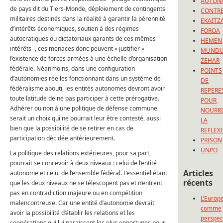
AUTON
de pays dit du Tiers-Monde, déploiement de contingents
CONTRE
militaires destinés dans la réalité à garantir la pérennité
EKAITZ
d’intérêts économiques, soutien à des régimes
FOROA
autocratiques ou dictatoriaux garants de ces mêmes
HEMEN
intérêts -, ces menaces donc peuvent « justifier »
MUND
l’existence de forces armées à une échelle d’organisation
ZEHAR
fédérale. Néanmoins, dans une configuration
POINTS
d’autonomies réelles fonctionnant dans un système de
DE
fédéralisme abouti, les entités autonomes devront avoir
REPERE
toute latitude de ne pas participer à cette prérogative.
POUR
Adhérer ou non à une politique de défense commune
NOURRI
serait un choix qui ne pourrait leur être contesté, aussi
LA
bien que la possibilité de se retirer en cas de
REFLEX
participation décidée antérieurement.
PRISON
UNPO
La politique des relations extérieures, pour sa part,
pourrait se concevoir à deux niveaux : celui de l’entité
Articles
autonome et celui de l’ensemble fédéral. L’essentiel étant
récents
que les deux niveaux ne se télescopent pas et n’entrent
pas en contradiction majeure ou en compétition
L’Europ
malencontreuse. Car une entité d’autonomie devrait
comme
avoir la possibilité d’établir les relations et les
perspec
coopérations qui lui paraissent les plus opportunes pour