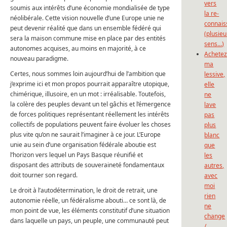
vers
soumis aux intérêts d’une économie mondialisée de type
la re-
néolibérale. Cette vision nouvelle d’une Europe unie ne
connais
peut devenir réalité que dans un ensemble fédéré qui
(plusieu
sera la maison commune mise en place par des entités
sens…)
autonomes acquises, au moins en majorité, à ce
Achete
nouveau paradigme.
ma
Certes, nous sommes loin aujourd’hui de l’ambition que
lessive,
j’exprime ici et mon propos pourrait apparaître utopique,
elle
chimérique, illusoire, en un mot : irréalisable. Toutefois,
ne
la colère des peuples devant un tel gâchis et l’émergence
lave
de forces politiques représentant réellement les intérêts
pas
collectifs de populations peuvent faire évoluer les choses
plus
plus vite qu’on ne saurait l’imaginer à ce jour. L’Europe
blanc
unie au sein d’une organisation fédérale aboutie est
que
l’horizon vers lequel un Pays Basque réunifié et
les
disposant des attributs de souveraineté fondamentaux
autres,
doit tourner son regard.
avec
moi
Le droit à l’autodétermination, le droit de retrait, une
rien
autonomie réelle, un fédéralisme abouti… ce sont là, de
ne
mon point de vue, les éléments constitutif d’une situation
change
dans laquelle un pays, un peuple, une communauté peut
/