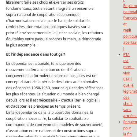
librement faire ses choix et exercer ses droits
Repliem
fondamentaux, tout en étant intégré à un ensemble
national
supra-national de coopération économique,
françai
d’harmonisation sociale par le haut, de solidarités
et
renforcées, d’orientations politiques basées sur la
repli
priorité environnementale, la justice sociale, les relations
politiqu
équitables entre pays, le progrès humain, la démocratie
abertza
la plus accomplie…
!
Et l’indépendance dans tout ça ?
ETA
est
L’indépendance nationale, telle que bien des
mort…
mouvements d’émancipation ou de libération la
vive
conçoivent et la formulent encore de nos jours est un
ETA ?
concept datant de la période des luttes anti-coloniales
quelle
des décennies 1950/1960, pour ce qui est des références
légitimi
les plus récentes. La situation du monde a bien changé
des
depuis lors et il est nécessaire « d’actualiser le logiciel »
chefs
et d’adapter les principes au temps présent.
sans
L’interdépendance dans la plupart des domaines, la
armées
coopération nécessaire, la solidarité souhaitable
Requie
commandent de concevoir des modèles de souveraineté,
pour
d’association entre nations et de constructions supra-
la fin
nationales adaptés aux réalités contemporaines et aux