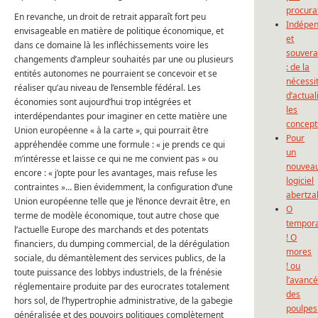
procura
En revanche, un droit de retrait apparaît fort peu
Indépe
envisageable en matière de politique économique, et
et
dans ce domaine là les infléchissements voire les
souvera
changements d’ampleur souhaités par une ou plusieurs
: de la
entités autonomes ne pourraient se concevoir et se
nécessi
réaliser qu’au niveau de l’ensemble fédéral. Les
d’actual
économies sont aujourd’hui trop intégrées et
les
interdépendantes pour imaginer en cette matière une
concept
Union européenne « à la carte », qui pourrait être
Pour
appréhendée comme une formule : « je prends ce qui
un
m’intéresse et laisse ce qui ne me convient pas » ou
nouvea
encore : « j’opte pour les avantages, mais refuse les
logiciel
contraintes »… Bien évidemment, la configuration d’une
abertza
Union européenne telle que je l’énonce devrait être, en
O
terme de modèle économique, tout autre chose que
tempor
l’actuelle Europe des marchands et des potentats
! O
financiers, du dumping commercial, de la dérégulation
mores
sociale, du démantèlement des services publics, de la
! ou
toute puissance des lobbys industriels, de la frénésie
l’avanc
réglementaire produite par des eurocrates totalement
des
hors sol, de l’hypertrophie administrative, de la gabegie
poulpes
généralisée et des pouvoirs politiques complètement