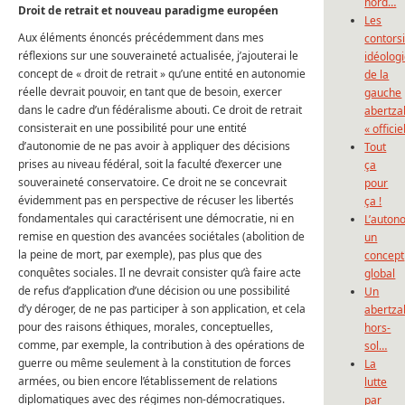
nord…
Droit de retrait et nouveau paradigme européen
Les
Aux éléments énoncés précédemment dans mes
contors
réflexions sur une souveraineté actualisée, j’ajouterai le
idéolog
concept de « droit de retrait » qu’une entité en autonomie
de la
réelle devrait pouvoir, en tant que de besoin, exercer
gauche
dans le cadre d’un fédéralisme abouti. Ce droit de retrait
abertza
consisterait en une possibilité pour une entité
« officie
d’autonomie de ne pas avoir à appliquer des décisions
Tout
prises au niveau fédéral, soit la faculté d’exercer une
ça
souveraineté conservatoire. Ce droit ne se concevrait
pour
évidemment pas en perspective de récuser les libertés
ça !
fondamentales qui caractérisent une démocratie, ni en
L’auton
remise en question des avancées sociétales (abolition de
un
la peine de mort, par exemple), pas plus que des
concept
conquêtes sociales. Il ne devrait consister qu’à faire acte
global
de refus d’application d’une décision ou une possibilité
Un
d’y déroger, de ne pas participer à son application, et cela
abertza
pour des raisons éthiques, morales, conceptuelles,
hors-
comme, par exemple, la contribution à des opérations de
sol…
guerre ou même seulement à la constitution de forces
La
armées, ou bien encore l’établissement de relations
lutte
diplomatiques avec des régimes non-démocratiques.
par