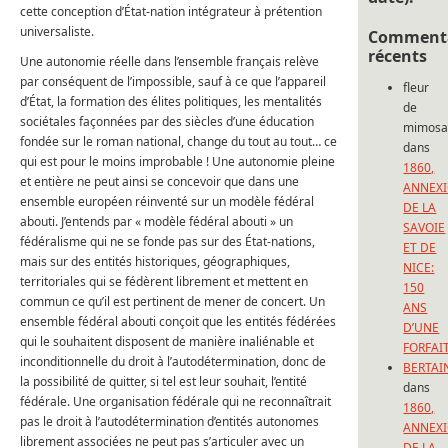
cette conception d’État-nation intégrateur à prétention
universaliste.
Commenta
récents
Une autonomie réelle dans l’ensemble français relève
par conséquent de l’impossible, sauf à ce que l’appareil
fleur
d’État, la formation des élites politiques, les mentalités
de
sociétales façonnées par des siècles d’une éducation
mimos
fondée sur le roman national, change du tout au tout… ce
dans
qui est pour le moins improbable ! Une autonomie pleine
1860,
et entière ne peut ainsi se concevoir que dans une
ANNEX
ensemble européen réinventé sur un modèle fédéral
DE LA
abouti. J’entends par « modèle fédéral abouti » un
SAVOIE
fédéralisme qui ne se fonde pas sur des État-nations,
ET DE
mais sur des entités historiques, géographiques,
NICE:
territoriales qui se fédèrent librement et mettent en
150
commun ce qu’il est pertinent de mener de concert. Un
ANS
ensemble fédéral abouti conçoit que les entités fédérées
D’UNE
qui le souhaitent disposent de manière inaliénable et
FORFAI
inconditionnelle du droit à l’autodétermination, donc de
BERTAI
la possibilité de quitter, si tel est leur souhait, l’entité
dans
fédérale. Une organisation fédérale qui ne reconnaîtrait
1860,
pas le droit à l’autodétermination d’entités autonomes
ANNEX
librement associées ne peut pas s’articuler avec un
DE LA