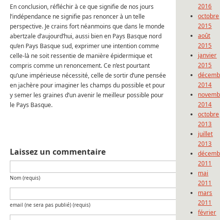
2016
En conclusion, réfléchir à ce que signifie de nos jours
octobre
l’indépendance ne signifie pas renoncer à un telle
2015
perspective. Je crains fort néanmoins que dans le monde
août
abertzale d’aujourd’hui, aussi bien en Pays Basque nord
2015
qu’en Pays Basque sud, exprimer une intention comme
janvier
celle-là ne soit ressentie de manière épidermique et
2015
compris comme un renoncement. Ce n’est pourtant
décemb
qu’une impérieuse nécessité, celle de sortir d’une pensée
2014
en jachère pour imaginer les champs du possible et pour
novemb
y semer les graines d’un avenir le meilleur possible pour
2014
le Pays Basque.
octobre
2013
juillet
2013
Laissez un commentaire
décemb
2011
mai
Nom (requis)
2011
mars
2011
email (ne sera pas publié) (requis)
février