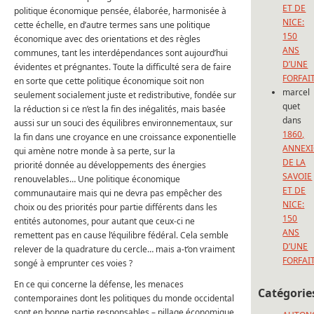
ET DE
politique économique pensée, élaborée, harmonisée à
NICE:
cette échelle, en d’autre termes sans une politique
150
économique avec des orientations et des règles
ANS
communes, tant les interdépendances sont aujourd’hui
D’UNE
évidentes et prégnantes. Toute la difficulté sera de faire
FORFAI
en sorte que cette politique économique soit non
marcel
seulement socialement juste et redistributive, fondée sur
quet
la réduction si ce n’est la fin des inégalités, mais basée
dans
aussi sur un souci des équilibres environnementaux, sur
1860,
la fin dans une croyance en une croissance exponentielle
ANNEX
qui amène notre monde à sa perte, sur la
DE LA
priorité donnée au développements des énergies
SAVOIE
renouvelables… Une politique économique
ET DE
communautaire mais qui ne devra pas empêcher des
NICE:
choix ou des priorités pour partie différents dans les
150
entités autonomes, pour autant que ceux-ci ne
ANS
remettent pas en cause l’équilibre fédéral. Cela semble
D’UNE
relever de la quadrature du cercle… mais a-t’on vraiment
FORFAI
songé à emprunter ces voies ?
En ce qui concerne la défense, les menaces
Catégorie
contemporaines dont les politiques du monde occidental
sont en bonne partie responsables – pillage économique