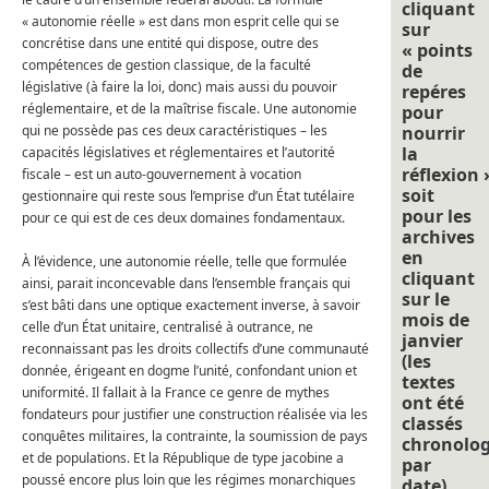
cliquant
« autonomie réelle » est dans mon esprit celle qui se
sur
concrétise dans une entité qui dispose, outre des
« points
compétences de gestion classique, de la faculté
de
législative (à faire la loi, donc) mais aussi du pouvoir
repéres
réglementaire, et de la maîtrise fiscale. Une autonomie
pour
qui ne possède pas ces deux caractéristiques – les
nourrir
la
capacités législatives et réglementaires et l’autorité
réflexion 
fiscale – est un auto-gouvernement à vocation
soit
gestionnaire qui reste sous l’emprise d’un État tutélaire
pour les
pour ce qui est de ces deux domaines fondamentaux.
archives
en
À l’évidence, une autonomie réelle, telle que formulée
cliquant
ainsi, parait inconcevable dans l’ensemble français qui
sur le
s’est bâti dans une optique exactement inverse, à savoir
mois de
celle d’un État unitaire, centralisé à outrance, ne
janvier
reconnaissant pas les droits collectifs d’une communauté
(les
donnée, érigeant en dogme l’unité, confondant union et
textes
uniformité. Il fallait à la France ce genre de mythes
ont été
fondateurs pour justifier une construction réalisée via les
classés
conquêtes militaires, la contrainte, la soumission de pays
chronolo
et de populations. Et la République de type jacobine a
par
poussé encore plus loin que les régimes monarchiques
date).