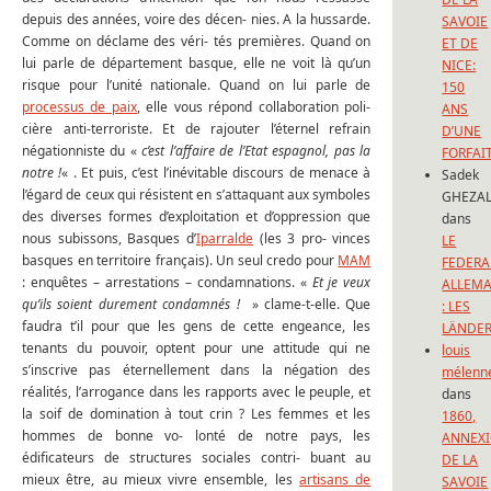
depuis des années, voire des décen- nies. A la hussarde.
SAVOIE
Comme on déclame des véri- tés premières. Quand on
ET DE
lui parle de département basque, elle ne voit là qu’un
NICE:
risque pour l’unité nationale. Quand on lui parle de
150
processus de paix
, elle vous répond collaboration poli-
ANS
cière anti-terroriste. Et de rajouter l’éternel refrain
D’UNE
négationniste du «
c’est l’affaire de l’Etat espagnol, pas la
FORFAI
notre !
« . Et puis, c’est l’inévitable discours de menace à
Sadek
l’égard de ceux qui résistent en s’attaquant aux symboles
GHEZAL
des diverses formes d’exploitation et d’oppression que
dans
nous subissons, Basques d’
Iparralde
(les 3 pro- vinces
LE
basques en territoire français). Un seul credo pour
MAM
FEDERA
: enquêtes – arrestations – condamnations. «
Et je veux
ALLEM
qu’ils soient durement condamnés !
» clame-t-elle. Que
: LES
faudra t’il pour que les gens de cette engeance, les
LÄNDE
tenants du pouvoir, optent pour une attitude qui ne
louis
s’inscrive pas éternellement dans la négation des
mélenn
réalités, l’arrogance dans les rapports avec le peuple, et
dans
la soif de domination à tout crin ? Les femmes et les
1860,
hommes de bonne vo- lonté de notre pays, les
ANNEX
édificateurs de structures sociales contri- buant au
DE LA
mieux être, au mieux vivre ensemble, les
artisans de
SAVOIE