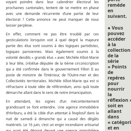
voyant poindre dans leur calendrier électoral les
reméde
prochaines cantonales, tentent de se mettre en phase
en
avec une demande récurrente d’une partie de leur
suivant.
électorat ? Cette annonce ne peut manquer de nous
laisser perplexe.
● Vous
pouvez
En effet, comment ne pas être troublé par ces
accéder
gesticulations lorsqu’on voit à quel degré la majeure
à la
partie des élus sont soumis à des logiques partidistes,
collection
logiques parisiennes. Mais également soumis à la
de la
volonté desdits « grands élus » avec Michèle Alliot-Marie
série
à leur tête, (ré)élue députée de la 6ème circonscription
« Points
qui a été confirmée dans le gouvernement Fillon II au
de
poste de ministre de l’Intérieur, de l’Outre-mer et des
repéres
Collectivités territoriales. Michèle Alliot-Marie qui est si
pour
réfractaire à toute idée de référendum, ainsi qu’à toute
nourrir
démarche allant dans le sens de notre émancipation.
la
réflexion 
En attendant, les signes d’un mécontentement
soit en
grandissant se font entendre. Une agence immobilière
allant
d’Hiriburu, a été la cible d’un attentat à l’explosif dans la
dans
nuit de samedi à dimanche qui a causé des dégâts
« catégori
matériels. Le 16 juin, c’est un engin incendiaire artisanal
et en
qui avait été déposé devant une agence immobilière