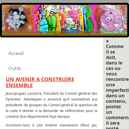
●
Comme
il se
Acceuil
doit,
dans le
Outils
cas ou
vous
UN AVENIR A CONSTRUIRE
rencontre
une
ENSEMBLE
imperfect
Jean-Jacques Lasserre, Président du Conseil général des
dans un
Pyrénées- Atlantiques a annoncé qu’il soumettrait aux
contenu,
présidents de groupes du Conseil général la question de
postez
la suite à donner à la demande de référendum pour la
un
création d’un département Pays Basque.
commenta
il sera
Assistons-nous à une énième manoeuvre d’élus qui,
porté