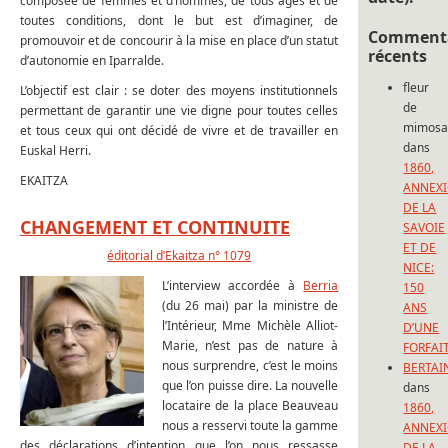
composée de femmes et d’hommes, de tous âges et de
toutes conditions, dont le but est d’imaginer, de
Commenta
promouvoir et de concourir à la mise en place d’un statut
récents
d’autonomie en Iparralde.
fleur
L’objectif est clair : se doter des moyens institutionnels
de
permettant de garantir une vie digne pour toutes celles
mimos
et tous ceux qui ont décidé de vivre et de travailler en
dans
Euskal Herri.
1860,
EKAITZA
ANNEX
DE LA
CHANGEMENT ET CONTINUITE
SAVOIE
ET DE
éditorial d’Ekaitza n° 1079
NICE:
L’interview accordée à
Berria
150
(du 26 mai) par la ministre de
ANS
l’Intérieur, Mme Michèle Alliot-
D’UNE
Marie, n’est pas de nature à
FORFAI
nous surprendre, c’est le moins
BERTAI
que l’on puisse dire. La nouvelle
dans
locataire de la place Beauveau
1860,
nous a resservi toute la gamme
ANNEX
des déclarations d’intention que l’on nous ressasse
DE LA