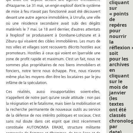
cliquant
d’Hazparne. Le 31 mai, un engin explosif dont le système
sur
de mise à feu n’avait pas fonctionné avait été découvert
« points
devant une autre agence immobilière, à Urruña, une ville
de
où une résidence secondaire avait subi des dégâts
repéres
matériels le 7 mai. Le 18 avril dernier, d’autres attentats
pour
à l’explosif se produisaient à Donibane-Lohizune et à
nourrir
Ziburu qui visaient des cibles immobilières. Les murs de
la
réflexion 
nos villes et villages sont recouverts d’écrits hostiles aux
soit
promoteurs. Hostiles à ceux qui voient en Iparralde une
pour les
zone de profit rapide et maximum. C’est un fait, nous ne
archives
sommes plus propriétaires de nos biens immobiliers et
en
fonciers, notre terre nous échappe. Pire, nous n’avons
cliquant
même plus les moyens d’en être les locataires par le jeu
sur le
infâme de la spéculation.
mois de
Ces réalités, aussi insupportables soient-elles,
janvier
n’appellent de notre part qu’une seule attitude : non pas
(les
textes
la résignation et le fatalisme, mais bien la mobilisation et
ont été
la recherche permanente de nouveaux outils au service
classés
de la défense de nos intérêts politiques et sociaux. C’est
chronolo
sans nul doute dans cet esprit que s’est récemment
par
constituée AUTONOMIA ERAIKI, structure militante
date).