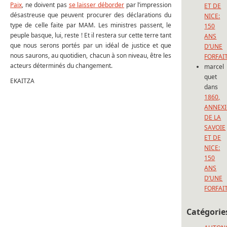
Paix
, ne doivent pas
se laisser déborder
par l’impression
ET DE
désastreuse que peuvent procurer des déclarations du
NICE:
type de celle faite par MAM. Les ministres passent, le
150
peuple basque, lui, reste ! Et il restera sur cette terre tant
ANS
que nous serons portés par un idéal de justice et que
D’UNE
nous saurons, au quotidien, chacun à son niveau, être les
FORFAI
acteurs déterminés du changement.
marcel
quet
EKAITZA
dans
1860,
ANNEX
DE LA
SAVOIE
ET DE
NICE:
150
ANS
D’UNE
FORFAI
Catégorie