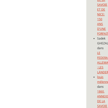
SAVOIE
ET DE
NICE:
150
ANS
D’UNE
FORFAI
Sadek
GHEZAL
dans
LE
FEDERA
ALLEM
: LES
LÄNDE
louis
mélenn
dans
1860,
ANNEX
DE LA
SAVOIE