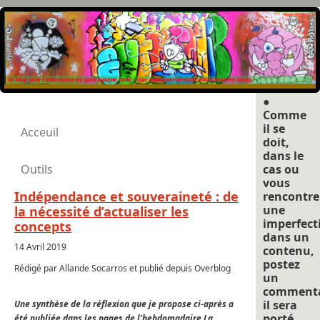
●
Comme
il se
Acceuil
doit,
dans le
Outils
cas ou
vous
Indépendance et souveraineté : de
rencontre
une
la nécessité d’actualiser les
imperfect
concepts
dans un
14 Avril 2019
contenu,
postez
Rédigé par Allande Socarros et publié depuis Overblog
un
commenta
il sera
Une synthèse de la réflexion que je propose ci-après a
porté
été publiée dans les pages de l’hebdomadaire La