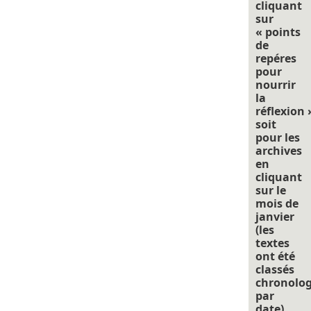
cliquant
sur
« points
de
repéres
pour
nourrir
la
réflexion 
soit
pour les
archives
en
cliquant
sur le
mois de
janvier
(les
textes
ont été
classés
chronolo
par
date).