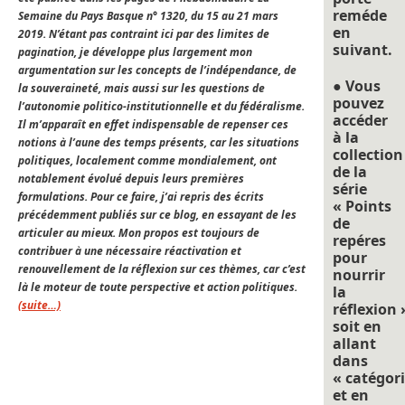
reméde
Semaine du Pays Basque n° 1320, du 15 au 21 mars
en
2019. N’étant pas contraint ici par des limites de
suivant.
pagination, je développe plus largement mon
argumentation sur les concepts de l’indépendance, de
● Vous
la souveraineté, mais aussi sur les questions de
pouvez
l’autonomie politico-institutionnelle et du fédéralisme.
accéder
Il m’apparaît en effet indispensable de repenser ces
à la
notions à l’aune des temps présents, car les situations
collection
politiques, localement comme mondialement, ont
de la
notablement évolué depuis leurs premières
série
formulations. Pour ce faire, j’ai repris des écrits
« Points
précédemment publiés sur ce blog, en essayant de les
de
articuler au mieux. Mon propos est toujours de
repéres
contribuer à une nécessaire réactivation et
pour
renouvellement de la réflexion sur ces thèmes, car c’est
nourrir
là le moteur de toute perspective et action politiques.
la
(suite…)
réflexion 
soit en
allant
dans
« catégori
et en