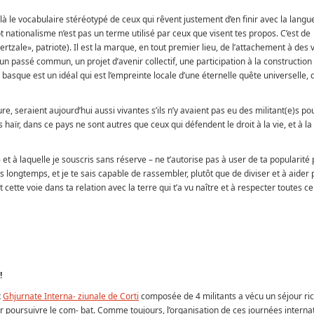
 là le vocabulaire stéréotypé de ceux qui rêvent justement d’en finir avec la langue
 nationalisme n’est pas un terme utilisé par ceux que visent tes propos. C’est de
ertzale», patriote). Il est la marque, en tout premier lieu, de l’attachement à des 
, un passé commun, un projet d’avenir collectif, une participation à la construction
basque est un idéal qui est l’empreinte locale d’une éternelle quête universelle, d
e, seraient aujourd’hui aussi vivantes s’ils n’y avaient pas eu des militant(e)s po
haïr, dans ce pays ne sont autres que ceux qui défendent le droit à la vie, et à la
– et à laquelle je souscris sans réserve – ne t’autorise pas à user de ta popularité
s longtemps, et je te sais capable de rassembler, plutôt que de diviser et à aider p
cette voie dans ta relation avec la terre qui t’a vu naître et à respecter toutes ce
!
x
Ghjurnate Interna- ziunale de Corti
composée de 4 militants a vécu un séjour ri
 poursuivre le com- bat. Comme toujours, l’organisation de ces journées interna