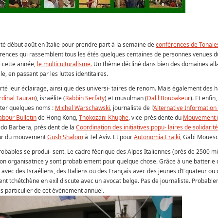
ité début août en Italie pour prendre part à la semaine de
conférences de Tonales
érences qui rassemblent tous les étés quelques centaines de personnes venues
e cette année,
le multiculturalisme.
Un thème décliné dans bien des domaines all
ale, en passant par les luttes identitaires.
té leur éclairage, ainsi que des universi- taires de renom. Mais également des 
rdinal Tauran
), israélite (
Rabbin Serfaty
) et musulman (
Dalil Boubakeur
). Et enfin
citer quelques noms :
Michel Warschawski
, journaliste de l’
Alternative Information
abour Bulletin
de Hong Kong,
Thokozani Khuphe
, vice-présidente du
Mouvement 
do Barbera, président de la
Coordination des initiatives popu- laires de solidarité
eur du mouvement
Gush Shalom
à Tel Aviv. Et pour
Autonomia Eraiki,
Gabi Mouesc
robables se produi- sent. Le cadre féerique des Alpes Italiennes (prés de 2500 m
ciation organisatrice y sont probablement pour quelque chose. Grâce à une batterie
 avec des Israéliens, des Italiens ou des Français avec des jeunes d’Equateur ou 
 tchétchène en exil discute avec un avocat belge. Pas de journaliste. Probabl
ès particulier de cet événement annuel.