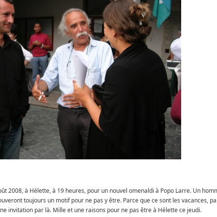
oût 2008, à Hélette, à 19 heures, pour un nouvel omenaldi à Popo Larre. Un ho
ouveront toujours un motif pour ne pas y être. Parce que ce sont les vacances, pa
e invitation par là. Mille et une raisons pour ne pas être à Hélette ce jeudi.