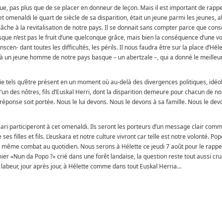
nque, pas plus que de se placer en donneur de leçon. Mais il est important de rapp
 omenaldi le quart de siècle de sa disparition, était un jeune parmi les jeunes, a
lâche à la revitalisation de notre pays. Il se donnait sans compter parce que cons
asque n’est pas le fruit d’une quelconque grâce, mais bien la conséquence d’une v
scen- dant toutes les difficultés, les périls. Il nous faudra être sur la place d’Héle
un jeune homme de notre pays basque – un abertzale –, qui a donné le meilleur
vie tels qu’être présent en un moment où au-delà des divergences politiques, idéo
’un des nôtres, fils d’Euskal Herri, dont la disparition demeure pour chacun de n
 réponse soit portée. Nous le lui devons. Nous le devons à sa famille. Nous le dev
ari participeront à cet omenaldi. Ils seront les porteurs d’un message clair comm
ses filles et fils. L’euskara et notre culture vivront car telle est notre volonté. Pop
 même combat au quotidien. Nous serons à Hélette ce jeudi 7 août pour le rappe
mier «Nun da Popo ?» crié dans une forêt landaise, la question reste tout aussi cr
 labeur, jour après jour, à Hélette comme dans tout Euskal Herria…