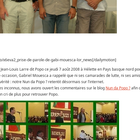
eo/x6eva2_prise-de-parole-de-gabi-mouesca-lor_news[/dailymotion]
an-Louis Larre dit Popo ce jeudi 7 août 2008 à Hélette en Pays basque nord pou
e occasion, Gabriel Mouesca a rappelé que ni ses camarades de lutte, ni ses amis,
érité : notre Nun da Popo ? retentit désormais sur l’internet.
res inconnus, nous avons ouvert les commentaires sur le blog
Nun da Popo ?
afin 
 cri de plus pour retrouver Popo.