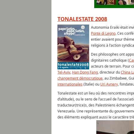
TONALESTATE 2008
Autonomia Eraiki était inv
Ponte di Legno
. Ces conf
entier avaient pour thèm
religions à l’action syndic
Des philosophes ont appor
dignitaires catholique (
Ca
acteurs de terrain. Pour 
Tel-Aviv
,
Han Dong Fang
, directeur du
China L
changement démocratique
, au Zimbabwe, Gui
internationales
(Italie) ou
Uri Avnery
, fondat
Tonalestate est un lieu où des rencontres imp
d’altitude), ou le sens de l’accueil de l’asso
traducteur(trice)s, des Palestiniens échangent
Venezuela. Une représentante du gouvernement
des éléments expliquant aussi le caractère tr