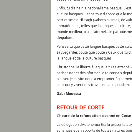
Enfin, tu dis haïr le nationalisme basque. C’est
culture basques. Sache tout d’abord que le mot
patriotisme qu’il s’agit («abertzalisme», de «ab
immatérielles, telles que la langue, la culture
monde meilleur, plus fraternel… le patriotisme 
d’équilibre.
Penses-tu que cette langue basque, cette cultur
sauvegarder, coûte que coûte ? Ceux que tu dis 
la langue et de la culture basques.
Christophe, la liberté à laquelle tu es attaché 
caricaturer et désinformer. Je te connais depui
blesser. Je t’invite donc à emprunter également 
ceux qui y vivent et y travaillent au quotidien.
Gabi Mouesca
RETOUR DE CORTE
L’heure de la refondation a sonné en Corse 
La délégation d’Autonomia Eraiki présente au
échanges et en apports de toutes natures pour