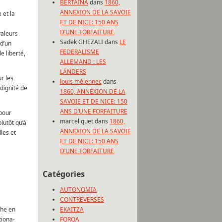
BERTAINA
dans
1860,
ANNEXION DE LA SAVOIE
 et la
ET DE NICE: 150 ANS
D’UNE FORFAITURE
valeurs
Sadek GHEZALI
dans
LE
 d’un
FEDERALISME
e liberté,
ALLEMAND : LES
LÄNDERS
ur les
louis mélennec
dans
 dignité de
1860, ANNEXION DE LA
SAVOIE ET DE NICE: 150
ANS D’UNE FORFAITURE
 pour
marcel quet
dans
1860,
lutôt qu’à
ANNEXION DE LA SAVOIE
lles et
ET DE NICE: 150 ANS
D’UNE FORFAITURE
Catégories
AUTONOMIA
CONTREVERSES
che en
EKAITZA
tiona-
FOROA