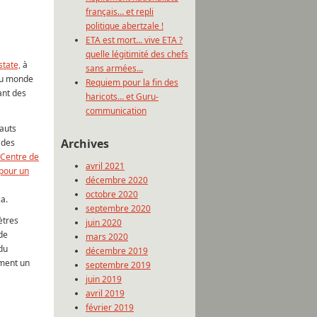
français… et repli
politique abertzale !
ETA est mort… vive ETA ?
quelle légitimité des chefs
tate,
à
sans armées…
 du monde
Requiem pour la fin des
ant des
haricots… et Guru-
communication
hauts
Archives
, des
 Centre de
avril 2021
pour un
décembre 2020
octobre 2020
a.
septembre 2020
ètres
juin 2020
 de
mars 2020
du
décembre 2019
ement un
septembre 2019
juin 2019
avril 2019
février 2019