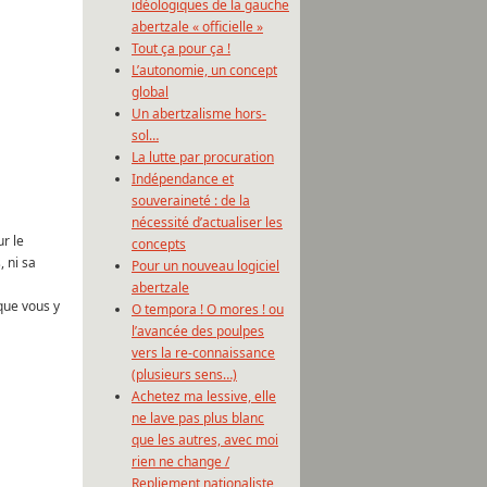
idéologiques de la gauche
abertzale « officielle »
Tout ça pour ça !
L’autonomie, un concept
global
Un abertzalisme hors-
sol…
La lutte par procuration
Indépendance et
souveraineté : de la
nécessité d’actualiser les
r le
concepts
 ni sa
Pour un nouveau logiciel
abertzale
que vous y
O tempora ! O mores ! ou
l’avancée des poulpes
vers la re-connaissance
(plusieurs sens…)
Achetez ma lessive, elle
ne lave pas plus blanc
que les autres, avec moi
rien ne change /
Repliement nationaliste