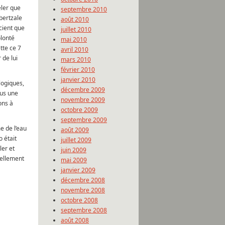
eler que
septembre 2010
bertzale
août 2010
cient que
juillet 2010
olonté
mai 2010
tte ce 7
avril 2010
 de lui
mars 2010
février 2010
janvier 2010
logiques,
décembre 2009
ous une
novembre 2009
ons à
octobre 2009
septembre 2009
e de l’eau
août 2009
o était
juillet 2009
ler et
juin 2009
uellement
mai 2009
janvier 2009
décembre 2008
novembre 2008
octobre 2008
septembre 2008
août 2008