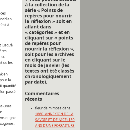
à la collection de la
série « Points de
 ces
repéres pour nourrir
uotidien
la réflexion » soit en
c’est à
allant dans
« catégories » et en
cliquant sur « points
de repéres pour
t jusqu’à
nourrir la réflexion »,
dères
soit pour les archives
r su
en cliquant sur le
t de les
mois de janvier (les
textes ont été classés
ak en
chronologiquement
pour la
par date).
t quantité
d’un passé
Commentaires
récents
ues-unes
fleur de mimosa
dans
re
1860, ANNEXION DE LA
 ensei- gne
SAVOIE ET DE NICE: 150
 exogènes.
ANS D’UNE FORFAITURE