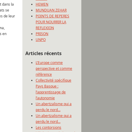
t dans la
HEMEN
ats se
MUNDUAN ZEHAR
es de leur
POINTS DE REPERES
POUR NOURRIR LA
na,
REFLEXION
s en
PRISON
UNPO
Articles récents
L’Europe comme
perspective et comme
référence
Collectivité spécifique
Pays Basque :
l’apprentissage de
l’autonomie
Un abertzalisme qui a
perdu le nord…
Un abertzalisme qui a
perdu le nord…
Les contorsions