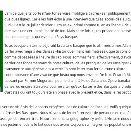
L’amitié que je te porte m’au- torise voire m’oblige à t’adres- ser publiquement
quelques lignes. Car elles font écho à une interview que tu as accor- dée au q
Sud-Ouest le 26 juillet dernier. Tu t’y es ex- primé comme tu en as l’habitu- de, 
dire avec une cer- taine liberté de ton. Mais cette fois-ci, tes propos ont blessé
beaucoup de gens qui vivent au Pays basque.
Tu as évoqué en terme péjoratif la culture basque que tu affirmes aimer. Allan
parler avec mépris des danses «historique- ment millimétrées», que tu consi
comme dépassées à l’heure du rap. Nous sommes fiers, effectivement, d’avoi
garder des fondamentaux de notre culture, de les pratiquer, de les enseigner e
transmettre aux générations à venir. Ils sont le terreau fertile d’une culture
contemporaine d’une vivacité que beaucoup nous envient. De Niko Etxart à M
passant par Fermin Muguruza, pour le chant, à Koldo Zabala ou Zpeiz banako 
danse, ou encore Burrunka pour ne citer qu’eux. La terre des Basques a produi
d’artistes qui ont toujours été en phase avec le présent et ce, dans le respect 
uverture vis à vis des apports exogènes, pas de culture de l’accueil. Voilà quelq
actériser les Bas- ques. Nous n’avons de leçon à recevoir de personne en matiè
e passage, de rencon- tres. Naturellement. La géographie s’y prête. L’Histoire nous
réside justement dans le fait que nous avons toujours su intégrer les populations