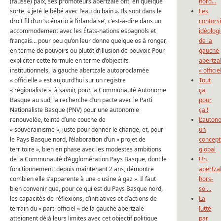
(fausse) paix, ses promoteurs abertzale ont, en quelque
nord…
sorte, « jeté le bébé avec l’eau du bain ». Ils sont dans le
Les
droit fil d’un ‘scénario à l’irlandaise’, c’est-à-dire dans un
contors
accommodement avec les États-nations espagnols et
idéolog
français… pour peu qu’on leur donne quelque os à ronger,
de la
en terme de pouvoirs ou plutôt d’illusion de pouvoir. Pour
gauche
expliciter cette formule en terme d’objectifs
abertza
institutionnels, la gauche abertzale autoproclamée
« officie
« officielle » est aujourd’hui sur un registre
Tout
« régionaliste », à savoir, pour la Communauté Autonome
ça
Basque au sud, la recherche d’un pacte avec le Parti
pour
Nationaliste Basque (PNV) pour une autonomie
ça !
renouvelée, teinté d’une couche de
L’auton
« souverainisme », juste pour donner le change, et, pour
un
le Pays Basque nord, l’élaboration d’un « projet de
concept
territoire », bien en phase avec les modestes ambitions
global
de la Communauté d’Agglomération Pays Basque, dont le
Un
fonctionnement, depuis maintenant 2 ans, démontre
abertza
combien elle s’apparente à une « usine à gaz ». Il faut
hors-
bien convenir que, pour ce qui est du Pays Basque nord,
sol…
les capacités de réflexions, d’initiatives et d’actions de
La
terrain du « parti officiel » de la gauche abertzale
lutte
atteignent déjà leurs limites avec cet objectif politique
par