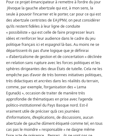
Pour ce projet émancipateur à remettre à l’ordre du jour
j’évoque la gauche abertzale qui est, à mon sens, la
seule à pouvoir l’incarner et le porter, car pour ce qui est
des abertzale centristes de EAJ/PNV, on peut considérer
qu’ils restent fidèles à leur ligne de conduite
« possibiliste » qui est celle de faire progresser leurs
idées et renforcer leur audience dans le cadre du jeu
politique français ici et espagnol là-bas. Au moins ne se
départissent-ils pas d’une logique que je définirai
« d’abertzalisme de gestion et de concertation » déclinée
en relation sans rupture avec les forces politiques et les
sphères dirigeantes des deux États de tutelle. Cela ne les
empêche pas d’avoir de très bonnes initiatives politiques,
très didactiques et ancrées dans les réalités du terrain,
comme, par exemple, l’organisation des « Lema
Eguna(k) », occasion de traiter de manière très
approfondie de thématiques en prise avec l’agenda
politico-institutionnel du Pays Basque nord. Est-il
vraiment utile de préciser qu’à ces journées
d’informations, d’explications, de discussions, aucun
abertzale de gauche dûment étiqueté comme tel, en tous
cas pas le moindre « responsable » ne daigne même
faire acte de présence… Pensez… ils ne vont pas se