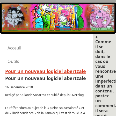
●
Comme
il se
Acceuil
doit,
dans le
Outils
cas ou
vous
Pour un nouveau logiciel abertzale
rencontre
une
Pour un nouveau logiciel abertzale
imperfect
dans un
16 Décembre 2018
contenu,
Rédigé par Allande Socarros et publié depuis Overblog
postez
un
commenta
Le référendum au sujet de la « pleine souveraineté » et
il sera
de « l’indépendance » de la Kanaky qui s’est déroulé le 4
porté