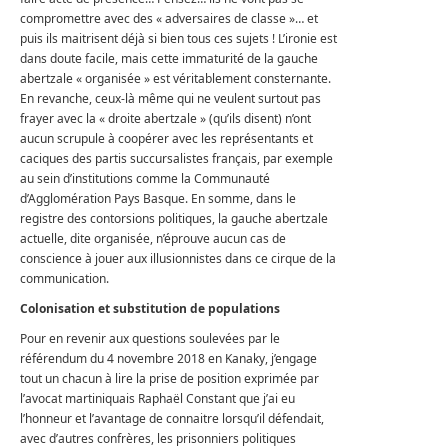
compromettre avec des « adversaires de classe »… et
puis ils maitrisent déjà si bien tous ces sujets ! L’ironie est
dans doute facile, mais cette immaturité de la gauche
abertzale « organisée » est véritablement consternante.
En revanche, ceux-là même qui ne veulent surtout pas
frayer avec la « droite abertzale » (qu’ils disent) n’ont
aucun scrupule à coopérer avec les représentants et
caciques des partis succursalistes français, par exemple
au sein d’institutions comme la Communauté
d’Agglomération Pays Basque. En somme, dans le
registre des contorsions politiques, la gauche abertzale
actuelle, dite organisée, n’éprouve aucun cas de
conscience à jouer aux illusionnistes dans ce cirque de la
communication.
Colonisation et substitution de populations
Pour en revenir aux questions soulevées par le
référendum du 4 novembre 2018 en Kanaky, j’engage
tout un chacun à lire la prise de position exprimée par
l’avocat martiniquais Raphaël Constant que j’ai eu
l’honneur et l’avantage de connaitre lorsqu’il défendait,
avec d’autres confrères, les prisonniers politiques