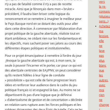
vers
n’y a pas de fatalité comme il n’y a pas de recette
la re-
miracle. Ainsi que je l’énonçais dans mon « brulot »
connais
précédent, il faudra bien briser cette logique du
(plusieu
renoncement et se remettre à imaginer le meilleur pour
sens…)
le Pays Basque nord en se dotant des outils pour aller
Achete
dans cette direction. À commencer par l’élaboration d’un
ma
projet politique de la gauche abertzale, réaliste tout en
lessive,
étant ambitieux, ne cédant rien sur les fondamentaux et
elle
les objectifs, mais sachant poser ses jalons au cours des
ne
différentes étapes politiques et institutionnelles.
lave
Pour ce projet émancipateur à remettre à l’ordre du jour
pas
j’évoque la gauche abertzale qui est, à mon sens, la
plus
seule à pouvoir l’incarner et le porter, car pour ce qui est
blanc
des abertzale centristes de EAJ/PNV, on peut considérer
que
qu’ils restent fidèles à leur ligne de conduite
les
« possibiliste » qui est celle de faire progresser leurs
autres,
idées et renforcer leur audience dans le cadre du jeu
avec
politique français ici et espagnol là-bas. Au moins ne se
moi
départissent-ils pas d’une logique que je définirai
rien
« d’abertzalisme de gestion et de concertation » déclinée
ne
en relation sans rupture avec les forces politiques et les
change
sphères dirigeantes des deux États de tutelle. Cela ne les
/