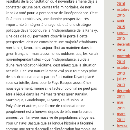
résultats de la consultation du 4 novembre amène déjà à
2016
constater qu’une part, certes très minoritaire, de non
octobre
kanak a voté pour la perspective de l’indépendance. C’est
2015
là, à mon humble avis, une donnée prospective très
août
importante à intégrer à un agenda et à une stratégie
2015
politique devant conduire à l’indépendance de la Kanaky.
janvier
Une des clés qui permettra d’ouvrir la porte à cette
2015
perspective, c’est de convaincre une majorité d’habitants
décemb
non kanak, favorables aujourd’hui au maintien dans le
2014
giron français – mais aussi, ne les oublions pas, les kanak
novemb
non-indépendantistes – que l’indépendance, au delà
2014
d’une revendication légitime, c’est mieux que la situation
octobre
actuelle. Ceci est naturellement vrai pour tout pays privé
2013
de ses droits nationaux par un État-nation l’ayant placé
juillet
sous sa tutelle, donc pour le Pays Basque aussi. Chez
2013
nous également, même si le facteur colonial ne peut pas
décemb
être allégué dans les mêmes termes qu’en Kanaky,
2011
Martinique, Guadeloupe, Guyane, La Réunion, la
mai
Polynésie et autres, une forme de colonisation de
2011
peuplement est à l’oeuvre depuis de très nombreuses
mars
années, par l’arrivée massive de populations allogènes.
2011
Pour un Pays Basque que sa longue histoire a façonné
février
comme une terre d’accueil et d’intégration harmonieuse,