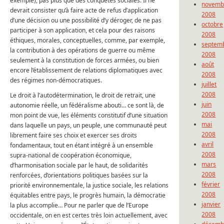
exemple), pas plus que des conquêtes sociales. Il ne
novemb
devrait consister qu’à faire acte de refus d’application
2008
d’une décision ou une possibilité d’y déroger, de ne pas
octobre
participer à son application, et cela pour des raisons
2008
éthiques, morales, conceptuelles, comme, par exemple,
septem
la contribution à des opérations de guerre ou même
2008
seulement à la constitution de forces armées, ou bien
août
encore l’établissement de relations diplomatiques avec
2008
des régimes non-démocratiques.
juillet
2008
Le droit à l’autodétermination, le droit de retrait, une
juin
autonomie réelle, un fédéralisme abouti… ce sont là, de
2008
mon point de vue, les éléments constitutif d’une situation
mai
dans laquelle un pays, un peuple, une communauté peut
2008
librement faire ses choix et exercer ses droits
avril
fondamentaux, tout en étant intégré à un ensemble
2008
supra-national de coopération économique,
mars
d’harmonisation sociale par le haut, de solidarités
2008
renforcées, d’orientations politiques basées sur la
février
priorité environnementale, la justice sociale, les relations
2008
équitables entre pays, le progrès humain, la démocratie
janvier
la plus accomplie… Pour ne parler que de l’Europe
2008
occidentale, on en est certes très loin actuellement, avec