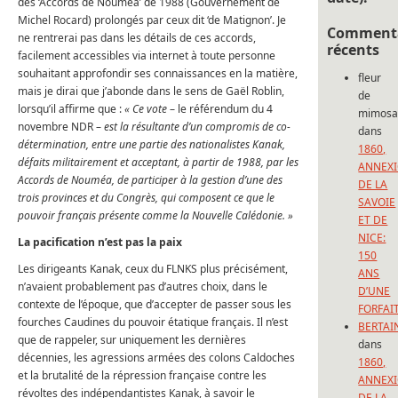
des ‘Accords de Nouméa’ de 1988 (Gouvernement de
Michel Rocard) prolongés par ceux dit ‘de Matignon’. Je
Commenta
ne rentrerai pas dans les détails de ces accords,
récents
facilement accessibles via internet à toute personne
souhaitant approfondir ses connaissances en la matière,
fleur
mais je dirai que j’abonde dans le sens de Gaël Roblin,
de
lorsqu’il affirme que :
« Ce vote
– le référendum du 4
mimos
novembre NDR –
est la résultante d’un compromis de co-
dans
détermination, entre une partie des nationalistes Kanak,
1860,
défaits militairement et acceptant, à partir de 1988, par les
ANNEX
Accords de Nouméa, de participer à la gestion d’une des
DE LA
trois provinces et du Congrès, qui composent ce que le
SAVOIE
pouvoir français présente comme la Nouvelle Calédonie. »
ET DE
NICE:
La pacification n’est pas la paix
150
Les dirigeants Kanak, ceux du FLNKS plus précisément,
ANS
n’avaient probablement pas d’autres choix, dans le
D’UNE
contexte de l’époque, que d’accepter de passer sous les
FORFAI
fourches Caudines du pouvoir étatique français. Il n’est
BERTAI
que de rappeler, sur uniquement les dernières
dans
décennies, les agressions armées des colons Caldoches
1860,
et la brutalité de la répression française contre les
ANNEX
révoltes des indépendantistes Kanak, à savoir le
DE LA