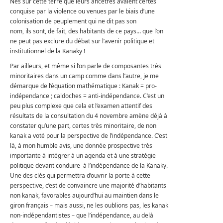
Nés sur cette terre que leurs ancêtres avaient certes
conquise par la violence ou venues par le biais d’une
colonisation de peuplement qui ne dit pas son
nom, ils sont, de fait, des habitants de ce pays… que l’on
ne peut pas exclure du débat sur l’avenir politique et
institutionnel de la Kanaky !
Par ailleurs, et même si l’on parle de composantes très
minoritaires dans un camp comme dans l’autre, je me
démarque de l’équation mathématique : Kanak = pro-
indépendance ; caldoches = anti-indépendance. C’est un
peu plus complexe que cela et l’examen attentif des
résultats de la consultation du 4 novembre amène déjà à
constater qu’une part, certes très minoritaire, de non
kanak a voté pour la perspective de l’indépendance. C’est
là, à mon humble avis, une donnée prospective très
importante à intégrer à un agenda et à une stratégie
politique devant conduire à l’indépendance de la Kanaky.
Une des clés qui permettra d’ouvrir la porte à cette
perspective, c’est de convaincre une majorité d’habitants
non kanak, favorables aujourd’hui au maintien dans le
giron français – mais aussi, ne les oublions pas, les kanak
non-indépendantistes – que l’indépendance, au delà