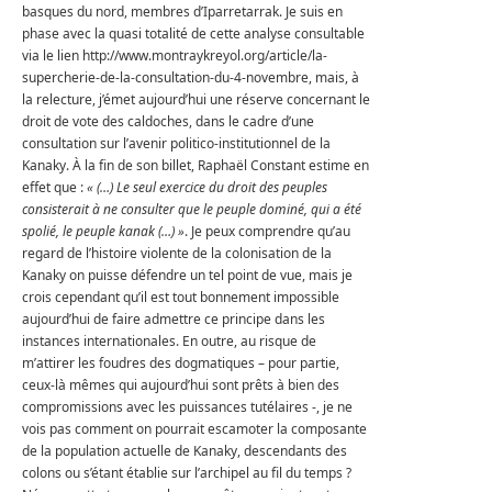
basques du nord, membres d’Iparretarrak. Je suis en
phase avec la quasi totalité de cette analyse consultable
via le lien http://www.montraykreyol.org/article/la-
supercherie-de-la-consultation-du-4-novembre, mais, à
la relecture, j’émet aujourd’hui une réserve concernant le
droit de vote des caldoches, dans le cadre d’une
consultation sur l’avenir politico-institutionnel de la
Kanaky. À la fin de son billet, Raphaël Constant estime en
effet que :
« (…) Le seul exercice du droit des peuples
consisterait à ne consulter que le peuple dominé, qui a été
spolié, le peuple kanak (…) »
. Je peux comprendre qu’au
regard de l’histoire violente de la colonisation de la
Kanaky on puisse défendre un tel point de vue, mais je
crois cependant qu’il est tout bonnement impossible
aujourd’hui de faire admettre ce principe dans les
instances internationales. En outre, au risque de
m’attirer les foudres des dogmatiques – pour partie,
ceux-là mêmes qui aujourd’hui sont prêts à bien des
compromissions avec les puissances tutélaires -, je ne
vois pas comment on pourrait escamoter la composante
de la population actuelle de Kanaky, descendants des
colons ou s’étant établie sur l’archipel au fil du temps ?