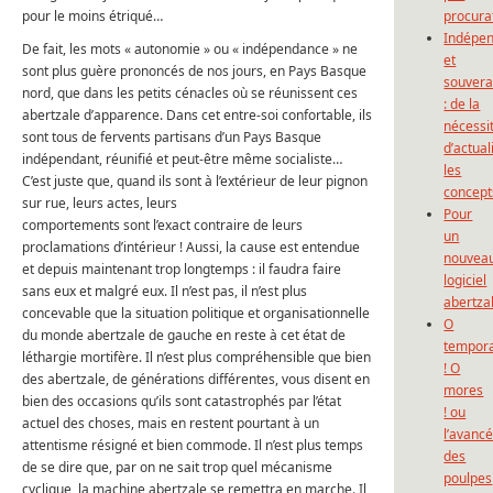
pour le moins étriqué…
procura
Indépe
De fait, les mots « autonomie » ou « indépendance » ne
et
sont plus guère prononcés de nos jours, en Pays Basque
souvera
nord, que dans les petits cénacles où se réunissent ces
: de la
abertzale d’apparence. Dans cet entre-soi confortable, ils
nécessi
sont tous de fervents partisans d’un Pays Basque
d’actual
indépendant, réunifié et peut-être même socialiste…
les
C’est juste que, quand ils sont à l’extérieur de leur pignon
concept
sur rue, leurs actes, leurs
Pour
comportements sont l’exact contraire de leurs
un
proclamations d’intérieur ! Aussi, la cause est entendue
nouvea
et depuis maintenant trop longtemps : il faudra faire
logiciel
sans eux et malgré eux. Il n’est pas, il n’est plus
abertza
concevable que la situation politique et organisationnelle
O
du monde abertzale de gauche en reste à cet état de
tempor
léthargie mortifère. Il n’est plus compréhensible que bien
! O
des abertzale, de générations différentes, vous disent en
mores
bien des occasions qu’ils sont catastrophés par l’état
! ou
actuel des choses, mais en restent pourtant à un
l’avanc
attentisme résigné et bien commode. Il n’est plus temps
des
de se dire que, par on ne sait trop quel mécanisme
poulpes
cyclique, la machine abertzale se remettra en marche. Il