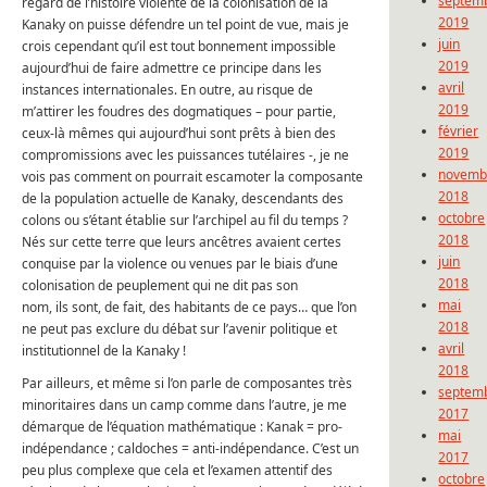
septem
regard de l’histoire violente de la colonisation de la
2019
Kanaky on puisse défendre un tel point de vue, mais je
juin
crois cependant qu’il est tout bonnement impossible
2019
aujourd’hui de faire admettre ce principe dans les
avril
instances internationales. En outre, au risque de
2019
m’attirer les foudres des dogmatiques – pour partie,
février
ceux-là mêmes qui aujourd’hui sont prêts à bien des
2019
compromissions avec les puissances tutélaires -, je ne
novemb
vois pas comment on pourrait escamoter la composante
2018
de la population actuelle de Kanaky, descendants des
octobre
colons ou s’étant établie sur l’archipel au fil du temps ?
2018
Nés sur cette terre que leurs ancêtres avaient certes
juin
conquise par la violence ou venues par le biais d’une
2018
colonisation de peuplement qui ne dit pas son
mai
nom, ils sont, de fait, des habitants de ce pays… que l’on
2018
ne peut pas exclure du débat sur l’avenir politique et
avril
institutionnel de la Kanaky !
2018
Par ailleurs, et même si l’on parle de composantes très
septem
minoritaires dans un camp comme dans l’autre, je me
2017
démarque de l’équation mathématique : Kanak = pro-
mai
indépendance ; caldoches = anti-indépendance. C’est un
2017
peu plus complexe que cela et l’examen attentif des
octobre