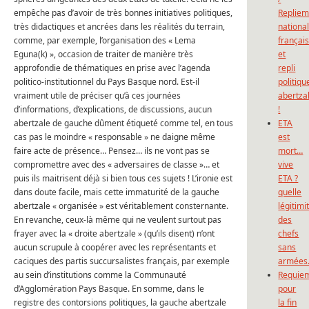
empêche pas d’avoir de très bonnes initiatives politiques,
Repliem
très didactiques et ancrées dans les réalités du terrain,
national
comme, par exemple, l’organisation des « Lema
françai
Eguna(k) », occasion de traiter de manière très
et
approfondie de thématiques en prise avec l’agenda
repli
politico-institutionnel du Pays Basque nord. Est-il
politiqu
vraiment utile de préciser qu’à ces journées
abertza
d’informations, d’explications, de discussions, aucun
!
abertzale de gauche dûment étiqueté comme tel, en tous
ETA
cas pas le moindre « responsable » ne daigne même
est
faire acte de présence… Pensez… ils ne vont pas se
mort…
compromettre avec des « adversaires de classe »… et
vive
puis ils maitrisent déjà si bien tous ces sujets ! L’ironie est
ETA ?
dans doute facile, mais cette immaturité de la gauche
quelle
abertzale « organisée » est véritablement consternante.
légitimi
En revanche, ceux-là même qui ne veulent surtout pas
des
frayer avec la « droite abertzale » (qu’ils disent) n’ont
chefs
aucun scrupule à coopérer avec les représentants et
sans
caciques des partis succursalistes français, par exemple
armées
au sein d’institutions comme la Communauté
Requie
d’Agglomération Pays Basque. En somme, dans le
pour
registre des contorsions politiques, la gauche abertzale
la fin