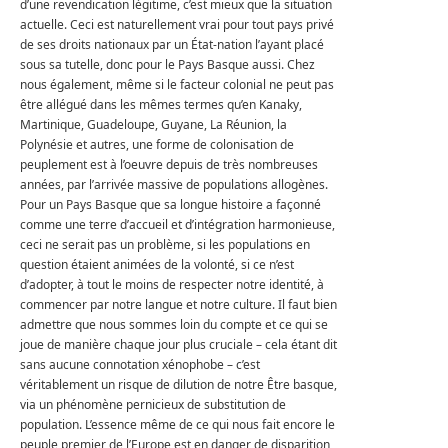
d’une revendication légitime, c’est mieux que la situation
actuelle. Ceci est naturellement vrai pour tout pays privé
de ses droits nationaux par un État-nation l’ayant placé
sous sa tutelle, donc pour le Pays Basque aussi. Chez
nous également, même si le facteur colonial ne peut pas
être allégué dans les mêmes termes qu’en Kanaky,
Martinique, Guadeloupe, Guyane, La Réunion, la
Polynésie et autres, une forme de colonisation de
peuplement est à l’oeuvre depuis de très nombreuses
années, par l’arrivée massive de populations allogènes.
Pour un Pays Basque que sa longue histoire a façonné
comme une terre d’accueil et d’intégration harmonieuse,
ceci ne serait pas un problème, si les populations en
question étaient animées de la volonté, si ce n’est
d’adopter, à tout le moins de respecter notre identité, à
commencer par notre langue et notre culture. Il faut bien
admettre que nous sommes loin du compte et ce qui se
joue de manière chaque jour plus cruciale – cela étant dit
sans aucune connotation xénophobe – c’est
véritablement un risque de dilution de notre Être basque,
via un phénomène pernicieux de substitution de
population. L’essence même de ce qui nous fait encore le
peuple premier de l’Europe est en danger de disparition