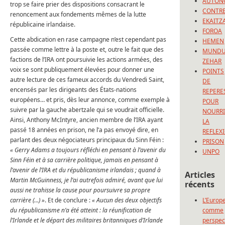
AUTON
trop se faire prier des dispositions consacrant le
CONTRE
renoncement aux fondements mêmes de la lutte
EKAITZ
républicaine irlandaise.
FOROA
Cette abdication en rase campagne n’est cependant pas
HEMEN
passée comme lettre à la poste et, outre le fait que des
MUND
factions de l’IRA ont poursuivie les actions armées, des
ZEHAR
voix se sont publiquement élevées pour donner une
POINTS
autre lecture de ces fameux accords du Vendredi Saint,
DE
encensés par les dirigeants des États-nations
REPERE
européens… et pris, dès leur annonce, comme exemple à
POUR
suivre par la gauche abertzale qui se voudrait officielle.
NOURRI
Ainsi, Anthony McIntyre, ancien membre de l’IRA ayant
LA
passé 18 années en prison, ne l’a pas envoyé dire, en
REFLEX
parlant des deux négociateurs principaux du Sinn Féin :
PRISON
« Gerry Adams a toujours réfléchi en pensant à l’avenir du
UNPO
Sinn Féin et à sa carrière politique, jamais en pensant à
l’avenir de l’IRA et du républicanisme irlandais ; quand à
Articles
Martin McGuinness, je l’ai autrefois admiré, avant que lui
récents
aussi ne trahisse la cause pour poursuivre sa propre
carrière (…) »
. Et de conclure :
« Aucun des deux objectifs
L’Europ
du républicanisme n’a été atteint : la réunification de
comme
l’Irlande et le départ des militaires britanniques d’Irlande
perspec