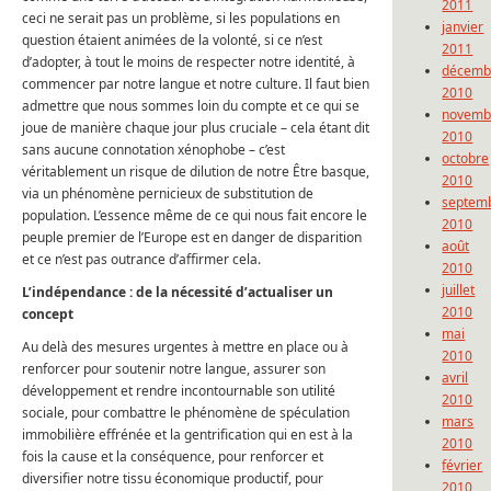
2011
ceci ne serait pas un problème, si les populations en
janvier
question étaient animées de la volonté, si ce n’est
2011
d’adopter, à tout le moins de respecter notre identité, à
décemb
commencer par notre langue et notre culture. Il faut bien
2010
admettre que nous sommes loin du compte et ce qui se
novemb
joue de manière chaque jour plus cruciale – cela étant dit
2010
sans aucune connotation xénophobe – c’est
octobre
véritablement un risque de dilution de notre Être basque,
2010
via un phénomène pernicieux de substitution de
septem
population. L’essence même de ce qui nous fait encore le
2010
peuple premier de l’Europe est en danger de disparition
août
et ce n’est pas outrance d’affirmer cela.
2010
juillet
L’indépendance : de la nécessité d’actualiser un
2010
concept
mai
Au delà des mesures urgentes à mettre en place ou à
2010
renforcer pour soutenir notre langue, assurer son
avril
développement et rendre incontournable son utilité
2010
sociale, pour combattre le phénomène de spéculation
mars
immobilière effrénée et la gentrification qui en est à la
2010
fois la cause et la conséquence, pour renforcer et
février
diversifier notre tissu économique productif, pour
2010