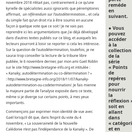
novembre 2018 n’était pas, contrairement à ce qu’une
reméde
kyrielle de spécialistes aussi ignorants que péremptoires
en
affirmait,
un référendum sur l’autodétermination
… et cela
suivant.
du simple fait qu’un droit n’a à être soumis en aucune
façon à quelque vote que ce soit ! Je ne vais pas
● Vous
reprendre ici les argumentations que j’ai déjà développé
pouvez
dans d’autres textes publiés sur ce blog, et auxquels les
accéder
lecteurs pourront à loisir se reporter si cela les intéresse.
à la
Sur la question de l’autodétermination, toutefois, je ne
collection
de la
saurai trop conseiller la lecture de la tribune libre
série
publiée, le 6 novembre dernier, par mon ami Gaël Roblin
« Points
sur le site http://www.bretagne-info.org et intitulée :
de
« Kanaky, autodétermination ou co-détermination ? »
repéres
: http://www.bretagne-info.org/2018/11/07/kanaky-
pour
autodetermination-ou-codetermination/. Je fais mienne
nourrir
la majeure partie de l’analyse exposée dans ce texte,
la
même si je diverge sur certains points, à mes yeux
réflexion 
importants.
soit en
allant
Commençons par exprimer mon identité de vue avec
dans
Gaël lorsqu’il dit que, dans l’esprit du vote du 4
« catégori
novembre, « La souveraineté de la Nouvelle
et en
Calédonie n’est pas l’indépendance de la Kanaky ». De