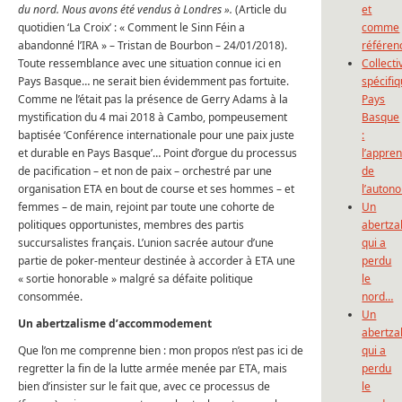
du nord. Nous avons été vendus à Londres ».
(Article du
et
quotidien ‘La Croix’ : « Comment le Sinn Féin a
comme
abandonné l’IRA » – Tristan de Bourbon – 24/01/2018).
référen
Toute ressemblance avec une situation connue ici en
Collecti
Pays Basque… ne serait bien évidemment pas fortuite.
spécifi
Comme ne l’était pas la présence de Gerry Adams à la
Pays
mystification du 4 mai 2018 à Cambo, pompeusement
Basque
baptisée ‘Conférence internationale pour une paix juste
:
et durable en Pays Basque’… Point d’orgue du processus
l’appre
de pacification – et non de paix – orchestré par une
de
organisation ETA en bout de course et ses hommes – et
l’auton
femmes – de main, rejoint par toute une cohorte de
Un
politiques opportunistes, membres des partis
abertza
succursalistes français. L’union sacrée autour d’une
qui a
partie de poker-menteur destinée à accorder à ETA une
perdu
« sortie honorable » malgré sa défaite politique
le
consommée.
nord…
Un
Un abertzalisme d’accommodement
abertza
Que l’on me comprenne bien : mon propos n’est pas ici de
qui a
regretter la fin de la lutte armée menée par ETA, mais
perdu
bien d’insister sur le fait que, avec ce processus de
le