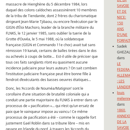
massacre de Hienghène du 5 décembre 1984, lors
SAVOIE
duquel des colons caldoches assassinèrent 10 membres
ET DE
de la tribu de Tiendanite, dont 2 frères du charismatique
NICE:
dirigeant Jean-Marie Tjibaou, ou encore l’exécution par le
150
GIGN d’Éloi Machoro, leader de la branche militaire du
ANS
FLNKS, le 12 janvier 1985, sans oublier la tuerie de la
D’UNE
Grotte d’Ouvéa, le 5 mai 1988, où la soldatesque
FORFAI
française (GIGN et Commando 11e choc) avait tué sans
Sadek
rémission 19 kanak, certains de balles tirées dans le dos
GHEZAL
ou achevés à coups de botte… Est-il utile de préciser que
dans
tous ces faits sanglants n’ont eu quasiment aucune
LE
incidence judiciaire pour leurs auteurs ? On sait combien
FEDERA
l’institution judiciaire française peut être bonne fille à
ALLEM
l’endroit d’exécutants des basses oeuvres étatiques…
: LES
LÄNDE
Donc, les ‘Accords de Nouméa/Matignon’ sont le
louis
corollaire d’une situation de brutalité coloniale qui a
mélenn
conduit une partie majoritaire du FLNKS à entrer dans un
dans
processus de « pacification »… qui n’est qu’un ersatz de
1860,
paix que le vainqueur impose au vaincu ! Ce même
ANNEX
processus de pacification a été – comme le rappelle fort
DE LA
justement Gaël Roblin dans sa tribune libre – mis en
SAVOIE
oeuvre en Irlande du nord, à travers les ‘Accords du