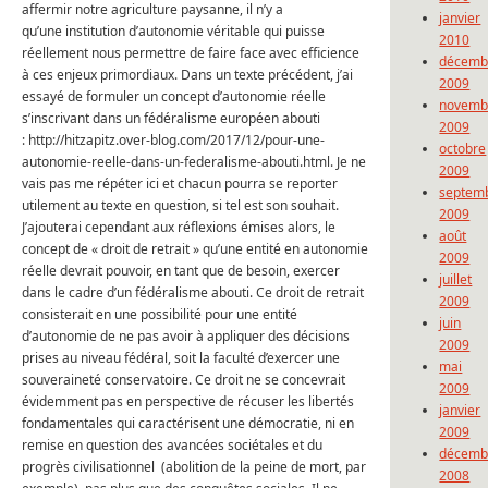
affermir notre agriculture paysanne, il n’y a
janvier
qu’une institution d’autonomie véritable qui puisse
2010
réellement nous permettre de faire face avec efficience
décemb
à ces enjeux primordiaux. Dans un texte précédent, j’ai
2009
essayé de formuler un concept d’autonomie réelle
novemb
s’inscrivant dans un fédéralisme européen abouti
2009
: http://hitzapitz.over-blog.com/2017/12/pour-une-
octobre
autonomie-reelle-dans-un-federalisme-abouti.html. Je ne
2009
vais pas me répéter ici et chacun pourra se reporter
septem
utilement au texte en question, si tel est son souhait.
2009
J’ajouterai cependant aux réflexions émises alors, le
août
concept de « droit de retrait » qu’une entité en autonomie
2009
réelle devrait pouvoir, en tant que de besoin, exercer
juillet
dans le cadre d’un fédéralisme abouti. Ce droit de retrait
2009
consisterait en une possibilité pour une entité
juin
d’autonomie de ne pas avoir à appliquer des décisions
2009
prises au niveau fédéral, soit la faculté d’exercer une
mai
souveraineté conservatoire. Ce droit ne se concevrait
2009
évidemment pas en perspective de récuser les libertés
janvier
fondamentales qui caractérisent une démocratie, ni en
2009
remise en question des avancées sociétales et du
décemb
progrès civilisationnel (abolition de la peine de mort, par
2008