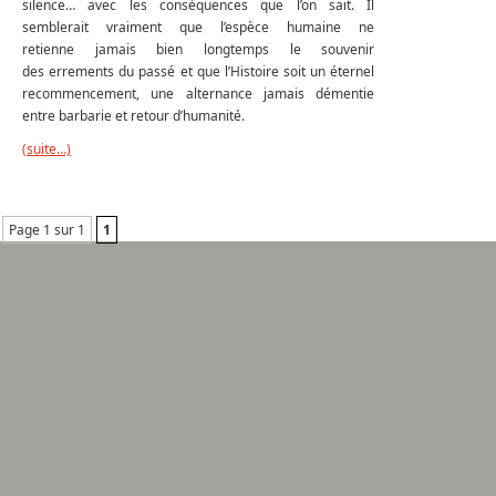
silence… avec les conséquences que l’on sait. Il
semblerait vraiment que l’espèce humaine ne
retienne jamais bien longtemps le souvenir
des errements du passé et que l’Histoire soit un éternel
recommencement, une alternance jamais démentie
entre barbarie et retour d’humanité.
(suite…)
Page 1 sur 1
1