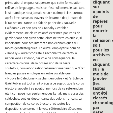
cliquant
prime abord, on pourrait penser que cette formulation
sur
relève de l’ergotage… mais ce n’est nullement le cas, tant
« points
la sémantique n’est jamais neutre ou imprécise, surtout
de
après être passé au travers de l’examen des juristes de
repéres
l’État-nation France ! Le fait de parler de « Nouvelle
pour
Calédonie » et non pas de « Kanaky » est bien
nourrir
évidemment une claire volonté exprimée par Paris de
la
garder dans son giron cette lointaine terre coloniale, si
réflexion 
importante pour ses intérêts sinon économiques du
soit
moins géostratégiques. En outre, employer le nom de
pour les
« Kanaky », aurait consisté à reconnaitre de facto la
archives
nation kanak et donc, par voie de conséquence, le
en
caractère colonial de la possession de sa terre.
cliquant
Toutefois, pouvait-on rationnellement imaginer que l’État
sur le
français puisse employer un autre vocable que
mois de
janvier
« Nouvelle Calédonie », sachant en outre – et l’article de
(les
Gaël Roblin est tout à fait précis à ce sujet -, que le corps
textes
électoral appelé à se positionner lors de ce référendum
ont été
était composé non seulement des kanak, mais aussi des
classés
caldoches, soit les descendants des colons français. La
chronolo
composition de ce corps électoral et toutes les
par
dispositions concernant le vote référendaire découlent
date).