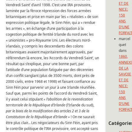
ET DE
Vendredi Saint’ d’avril 1998. C’est une IRA provisoire,
NICE:
laminée par la féroce répression des forces armées
150
britanniques et prise en main par les « réalistes » de son
ANS
expression politique légale, le Sinn Féin, qui a « rendue
D’UNE
les armes », en échange d’une participation à la
FORFAI
cogestion politique de l’entité Irlande du nord avec les
marcel
« unionistes » pro-Royaume Uni. Les électeurs nord-
quet
irlandais, y compris les descendants des colons
dans
britanniques avaient majoritairement approuvés, par
1860,
référendum là encore, les ‘Accords du Vendredi Saint’, un
ANNEX
résultat qui s’explique, pour une bonne part, par
DE LA
l’attitude d’une population fatiguée par des décennies
SAVOIE
d’un conflit sanglant (plus de 3500 morts, dont près de
ET DE
2000 civils, entre 1968 et 1998) et faisant confiance au
NICE:
Sinn Féin pour parvenir un jour à une Irlande réunifiée.
150
Sauf que, parmi les points de l’accord du Vendredi Saint,
ANS
il y avait celui stipulant
« l’abolition de la revendication
D’UNE
territoriale de la République d’Irlande
(l’Irlande du sud),
FORFAI
par le biais de la modification des articles 2 et 3 de la
Constitution de la République d’Irlande »
! On ne saurait
Catégorie
être plus clair… Les négociateurs du Sinn Féin, ayant pris
le contrôle politique de l’IRA provisoire, ont accepté sans