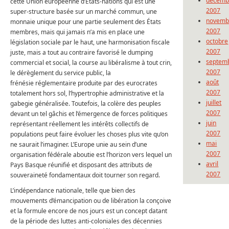
décemb
cette Union européenne d’États-nations qui est une
2007
super-structure basée sur un marché commun, une
novemb
monnaie unique pour une partie seulement des États
2007
membres, mais qui jamais n’a mis en place une
octobre
législation sociale par le haut, une harmonisation fiscale
2007
juste, mais a tout au contraire favorisé le dumping
septem
commercial et social, la course au libéralisme à tout crin,
2007
le dérèglement du service public, la
août
frénésie réglementaire produite par des eurocrates
2007
totalement hors sol, l’hypertrophie administrative et la
juillet
gabegie généralisée. Toutefois, la colère des peuples
2007
devant un tel gâchis et l’émergence de forces politiques
juin
représentant réellement les intérêts collectifs de
2007
populations peut faire évoluer les choses plus vite qu’on
mai
ne saurait l’imaginer. L’Europe unie au sein d’une
2007
organisation fédérale aboutie est l’horizon vers lequel un
avril
Pays Basque réunifié et disposant des attributs de
2007
souveraineté fondamentaux doit tourner son regard.
L’indépendance nationale, telle que bien des
mouvements d’émancipation ou de libération la conçoive
et la formule encore de nos jours est un concept datant
de la période des luttes anti-coloniales des décennies