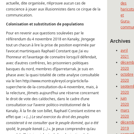
actuelle, dite organisée, n’éprouve aucun cas de
des
conscience à jouer aux illusionnistes dans ce cirque de la
haricot
communication.
et
Guru-
Colonisation et substitution de populations
commun
Pour en revenir aux questions soulevées par le
référendum du 4 novembre 2018 en Kanaky, j’engage
Archives
tout un chacun à lire la prise de position exprimée par
avril
l’avocat martiniquais Raphaël Constant que j’ai eu
2021
l’honneur et l’avantage de connaitre lorsqu’il défendait,
décemb
avec d’autres confrères, les prisonniers politiques
2020
basques du nord, membres d’Iparretarrak. Je suis en
octobre
phase avec la quasi totalité de cette analyse consultable
2020
via le lien http://www.montraykreyol.org/article/la-
septem
supercherie-de-la-consultation-du-4-novembre, mais, à
2020
la relecture, j’émets aujourd’hui une réserve concernant
juin
le droit de vote des caldoches, dans le cadre d’une
2020
consultation sur l’avenir politico-institutionnel de la
mars
Kanaky. À la fin de son billet, Raphaël Constant estime en
2020
effet que :
« (…) Le seul exercice du droit des peuples
décemb
consisterait à ne consulter que le peuple dominé, qui a été
2019
spolié, le peuple kanak (…) »
. Je peux comprendre qu’au