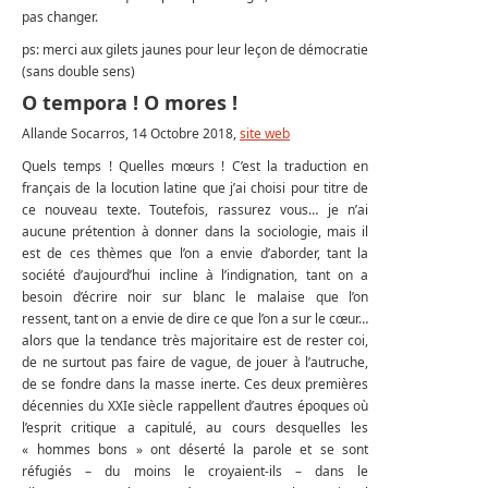
pas changer.
ps: merci aux gilets jaunes pour leur leçon de démocratie
(sans double sens)
O tempora ! O mores !
Allande Socarros, 14 Octobre 2018,
site web
Quels temps ! Quelles mœurs ! C’est la traduction en
français de la locution latine que j’ai choisi pour titre de
ce nouveau texte. Toutefois, rassurez vous… je n’ai
aucune prétention à donner dans la sociologie, mais il
est de ces thèmes que l’on a envie d’aborder, tant la
société d’aujourd’hui incline à l’indignation, tant on a
besoin d’écrire noir sur blanc le malaise que l’on
ressent, tant on a envie de dire ce que l’on a sur le cœur…
alors que la tendance très majoritaire est de rester coi,
de ne surtout pas faire de vague, de jouer à l’autruche,
de se fondre dans la masse inerte. Ces deux premières
décennies du XXIe siècle rappellent d’autres époques où
l’esprit critique a capitulé, au cours desquelles les
« hommes bons » ont déserté la parole et se sont
réfugiés – du moins le croyaient-ils – dans le