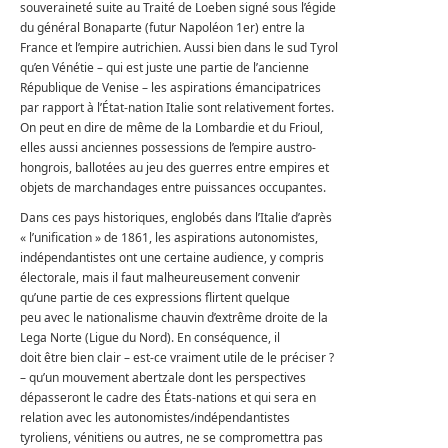
souveraineté suite au Traité de Loeben signé sous l’égide
du général Bonaparte (futur Napoléon 1er) entre la
France et l’empire autrichien. Aussi bien dans le sud Tyrol
qu’en Vénétie – qui est juste une partie de l’ancienne
République de Venise – les aspirations émancipatrices
par rapport à l’État-nation Italie sont relativement fortes.
On peut en dire de même de la Lombardie et du Frioul,
elles aussi anciennes possessions de l’empire austro-
hongrois, ballotées au jeu des guerres entre empires et
objets de marchandages entre puissances occupantes.
Dans ces pays historiques, englobés dans l’Italie d’après
« l’unification » de 1861, les aspirations autonomistes,
indépendantistes ont une certaine audience, y compris
électorale, mais il faut malheureusement convenir
qu’une partie de ces expressions flirtent quelque
peu avec le nationalisme chauvin d’extrême droite de la
Lega Norte (Ligue du Nord). En conséquence, il
doit être bien clair – est-ce vraiment utile de le préciser ?
– qu’un mouvement abertzale dont les perspectives
dépasseront le cadre des États-nations et qui sera en
relation avec les autonomistes/indépendantistes
tyroliens, vénitiens ou autres, ne se compromettra pas