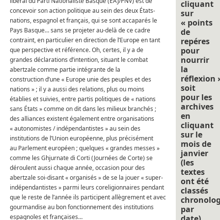
libéral du Parti Nationaliste Basque (EAJ/PNV) est de
cliquant
concevoir son action politique au sein des deux États-
sur
nations, espagnol et français, qui se sont accaparés le
« points
Pays Basque… sans se projeter au-delà de ce cadre
de
contraint, en particulier en direction de l’Europe en tant
repéres
pour
que perspective et référence. Oh, certes, il y a de
nourrir
grandes déclarations d’intention, situant le combat
la
abertzale comme partie intégrante de la
réflexion 
construction d’une « Europe unie des peuples et des
soit
nations » ; il y a aussi des relations, plus ou moins
pour les
établies et suivies, entre partis politiques de « nations
archives
sans États » comme on dit dans les milieux branchés ;
en
des alliances existent également entre organisations
cliquant
« autonomistes / indépendantistes » au sein des
sur le
institutions de l’Union européenne, plus précisément
mois de
au Parlement européen ; quelques « grandes messes »
janvier
comme les Ghjurnate di Corti (Journées de Corte) se
(les
déroulent aussi chaque année, occasion pour des
textes
abertzale soi-disant « organisés » de se la jouer « super-
ont été
indépendantistes » parmi leurs coreligionnaires pendant
classés
que le reste de l’année ils participent allègrement et avec
chronolo
gourmandise au bon fonctionnement des institutions
par
espagnoles et françaises…
date).