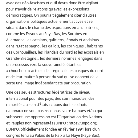
avec des néo-fascistes et qu’il devra donc être vigilant
pour n’avoir de relations qu’avec les expressions
démocratiques. On pourrait également citer d’autres
organisations politiques actuellement actives et se
situant dans le champ des aspirations émancipatrices,
comme les Frisons au Pays-Bas, les Sorabes en
Allemagne, les catalans, galiciens, léonais et andalous
dans l’État espagnol, les gallois, les corniques ( habitants
des Cornouailles), les irlandais du nord et les écossais en
Grande-Bretagne… les derniers nommés, engagés dans
un processus vers la souveraineté, étant les
« chouchous » actuels des régionalistes basques du nord
et de leur maître à penser du sud qui se donnent de la
sorte une image indépendantiste par procuration.
Une des seules structures fédératrices de niveau
international pour des pays, des communautés, des
minorités au sein d’États-nations dont les droits
nationaux ne sont pas reconnus, voire bafoués et/ou qui
subissent une oppression est l’Organisation des Nations
et Peuples non représentés (UNPO : https://unpo.org).
L’UNPO, officiellement fondée en février 1991 lors d’un
congrès tenu au Palais de la Paix à La Haye (Pays-Bas),