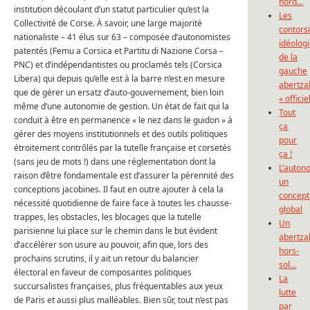
nord…
institution découlant d’un statut particulier qu’est la
Les
Collectivité de Corse. À savoir, une large majorité
contors
nationaliste – 41 élus sur 63 – composée d’autonomistes
idéolog
patentés (Femu a Corsica et Partitu di Nazione Corsa –
de la
PNC) et d’indépendantistes ou proclamés tels (Corsica
gauche
Libera) qui depuis qu’elle est à la barre n’est en mesure
abertza
que de gérer un ersatz d’auto-gouvernement, bien loin
« officie
même d’une autonomie de gestion. Un état de fait qui la
Tout
conduit à être en permanence « le nez dans le guidon » à
ça
gérer des moyens institutionnels et des outils politiques
pour
étroitement contrôlés par la tutelle française et corsetés
ça !
(sans jeu de mots !) dans une réglementation dont la
L’auton
raison d’être fondamentale est d’assurer la pérennité des
un
conceptions jacobines. Il faut en outre ajouter à cela la
concept
nécessité quotidienne de faire face à toutes les chausse-
global
trappes, les obstacles, les blocages que la tutelle
Un
parisienne lui place sur le chemin dans le but évident
abertza
d’accélérer son usure au pouvoir, afin que, lors des
hors-
prochains scrutins, il y ait un retour du balancier
sol…
électoral en faveur de composantes politiques
La
succursalistes françaises, plus fréquentables aux yeux
lutte
de Paris et aussi plus malléables. Bien sûr, tout n’est pas
par