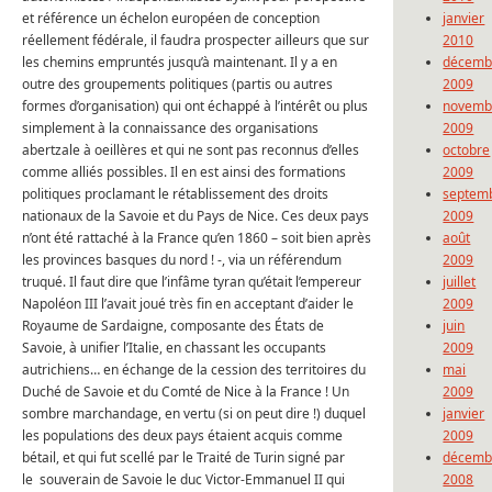
et référence un échelon européen de conception
janvier
réellement fédérale, il faudra prospecter ailleurs que sur
2010
les chemins empruntés jusqu’à maintenant. Il y a en
décemb
outre des groupements politiques (partis ou autres
2009
formes d’organisation) qui ont échappé à l’intérêt ou plus
novemb
simplement à la connaissance des organisations
2009
abertzale à oeillères et qui ne sont pas reconnus d’elles
octobre
comme alliés possibles. Il en est ainsi des formations
2009
politiques proclamant le rétablissement des droits
septem
nationaux de la Savoie et du Pays de Nice. Ces deux pays
2009
n’ont été rattaché à la France qu’en 1860 – soit bien après
août
les provinces basques du nord ! -, via un référendum
2009
truqué. Il faut dire que l’infâme tyran qu’était l’empereur
juillet
Napoléon III l’avait joué très fin en acceptant d’aider le
2009
Royaume de Sardaigne, composante des États de
juin
Savoie, à unifier l’Italie, en chassant les occupants
2009
autrichiens… en échange de la cession des territoires du
mai
Duché de Savoie et du Comté de Nice à la France ! Un
2009
sombre marchandage, en vertu (si on peut dire !) duquel
janvier
les populations des deux pays étaient acquis comme
2009
bétail, et qui fut scellé par le Traité de Turin signé par
décemb
le souverain de Savoie le duc Victor-Emmanuel II qui
2008