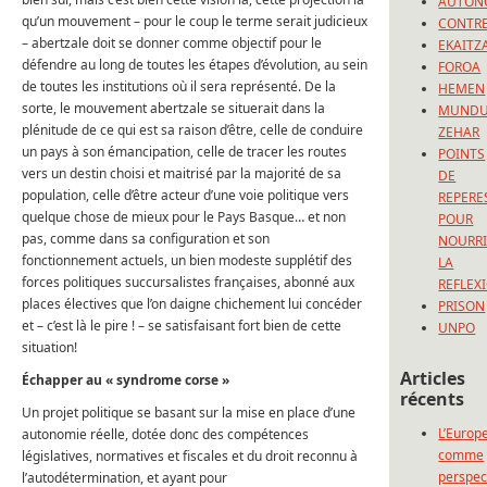
AUTON
qu’un mouvement – pour le coup le terme serait judicieux
CONTRE
– abertzale doit se donner comme objectif pour le
EKAITZ
défendre au long de toutes les étapes d’évolution, au sein
FOROA
de toutes les institutions où il sera représenté. De la
HEMEN
sorte, le mouvement abertzale se situerait dans la
MUND
plénitude de ce qui est sa raison d’être, celle de conduire
ZEHAR
un pays à son émancipation, celle de tracer les routes
POINTS
vers un destin choisi et maitrisé par la majorité de sa
DE
population, celle d’être acteur d’une voie politique vers
REPERE
quelque chose de mieux pour le Pays Basque… et non
POUR
pas, comme dans sa configuration et son
NOURRI
fonctionnement actuels, un bien modeste supplétif des
LA
forces politiques succursalistes françaises, abonné aux
REFLEX
places électives que l’on daigne chichement lui concéder
PRISON
et – c’est là le pire ! – se satisfaisant fort bien de cette
UNPO
situation!
Articles
Échapper au « syndrome corse »
récents
Un projet politique se basant sur la mise en place d’une
L’Europ
autonomie réelle, dotée donc des compétences
comme
législatives, normatives et fiscales et du droit reconnu à
perspec
l’autodétermination, et ayant pour