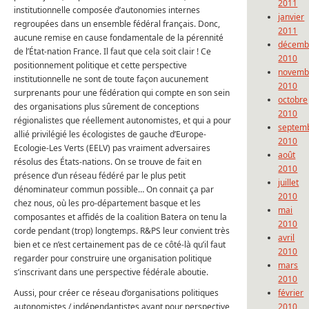
2011
institutionnelle composée d’autonomies internes
janvier
regroupées dans un ensemble fédéral français. Donc,
2011
aucune remise en cause fondamentale de la pérennité
décemb
de l’État-nation France. Il faut que cela soit clair ! Ce
2010
positionnement politique et cette perspective
novemb
institutionnelle ne sont de toute façon aucunement
2010
surprenants pour une fédération qui compte en son sein
octobre
des organisations plus sûrement de conceptions
2010
régionalistes que réellement autonomistes, et qui a pour
septem
allié privilégié les écologistes de gauche d’Europe-
2010
Ecologie-Les Verts (EELV) pas vraiment adversaires
août
résolus des États-nations. On se trouve de fait en
2010
présence d’un réseau fédéré par le plus petit
juillet
dénominateur commun possible… On connait ça par
2010
chez nous, où les pro-département basque et les
mai
composantes et affidés de la coalition Batera on tenu la
2010
corde pendant (trop) longtemps. R&PS leur convient très
avril
bien et ce n’est certainement pas de ce côté-là qu’il faut
2010
regarder pour construire une organisation politique
mars
s’inscrivant dans une perspective fédérale aboutie.
2010
Aussi, pour créer ce réseau d’organisations politiques
février
autonomistes / indépendantistes ayant pour perspective
2010