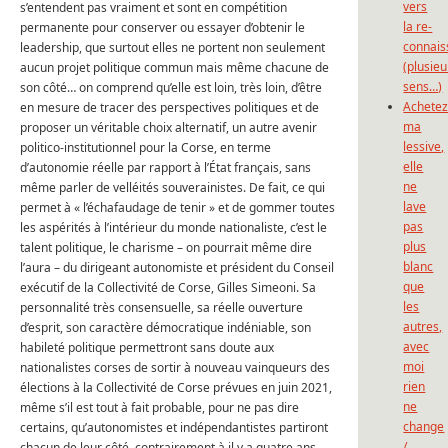
vers
s’entendent pas vraiment et sont en compétition
la re-
permanente pour conserver ou essayer d’obtenir le
connais
leadership, que surtout elles ne portent non seulement
(plusieu
aucun projet politique commun mais même chacune de
sens…)
son côté… on comprend qu’elle est loin, très loin, d’être
Achete
en mesure de tracer des perspectives politiques et de
ma
proposer un véritable choix alternatif, un autre avenir
lessive,
politico-institutionnel pour la Corse, en terme
elle
d’autonomie réelle par rapport à l’État français, sans
ne
même parler de velléités souverainistes. De fait, ce qui
lave
permet à « l’échafaudage de tenir » et de gommer toutes
pas
les aspérités à l’intérieur du monde nationaliste, c’est le
plus
talent politique, le charisme – on pourrait même dire
blanc
l’aura – du dirigeant autonomiste et président du Conseil
que
exécutif de la Collectivité de Corse, Gilles Simeoni. Sa
les
personnalité très consensuelle, sa réelle ouverture
autres,
d’esprit, son caractère démocratique indéniable, son
avec
habileté politique permettront sans doute aux
moi
nationalistes corses de sortir à nouveau vainqueurs des
rien
élections à la Collectivité de Corse prévues en juin 2021,
ne
même s’il est tout à fait probable, pour ne pas dire
change
certains, qu’autonomistes et indépendantistes partiront
/
chacun de leur côté, contrairement à il y a quatre ans.