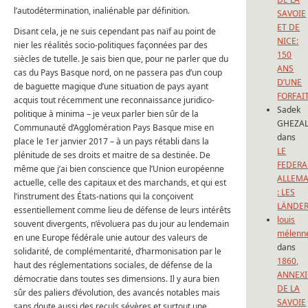
l’autodétermination, inaliénable par définition.
SAVOIE
ET DE
Disant cela, je ne suis cependant pas naïf au point de
NICE:
nier les réalités socio-politiques façonnées par des
150
siècles de tutelle. Je sais bien que, pour ne parler que du
ANS
cas du Pays Basque nord, on ne passera pas d’un coup
D’UNE
de baguette magique d’une situation de pays ayant
FORFAI
acquis tout récemment une reconnaissance juridico-
Sadek
politique à minima – je veux parler bien sûr de la
GHEZAL
Communauté d’Agglomération Pays Basque mise en
dans
place le 1er janvier 2017 – à un pays rétabli dans la
LE
plénitude de ses droits et maitre de sa destinée. De
FEDERA
même que j’ai bien conscience que l’Union européenne
ALLEM
actuelle, celle des capitaux et des marchands, et qui est
: LES
l’instrument des États-nations qui la conçoivent
LÄNDE
essentiellement comme lieu de défense de leurs intérêts
louis
souvent divergents, n’évoluera pas du jour au lendemain
mélenn
en une Europe fédérale unie autour des valeurs de
dans
solidarité, de complémentarité, d’harmonisation par le
1860,
haut des réglementations sociales, de défense de la
ANNEX
démocratie dans toutes ses dimensions. Il y aura bien
DE LA
sûr des paliers d’évolution, des avancés notables mais
SAVOIE
sans doute aussi des reculs sévères et surtout une