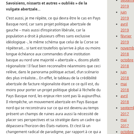
septem
Savoisiens, nissarts et autres « oubliés » de la
2019
vulgate abertzale…
juin
C’est aussi, je me répète, ce qui devra être le cas en Pays
2019
Basque nord, car sans projet politique abertzale de
avril
gauche – mais aussi d’inspiration libérale, car la
2019
population a droit à plusieurs offres sans exclusive
février
idéologique -, le même schéma que celui de la Corse se
2019
répéterait… si tant est toutefois qu’arrive à plus ou moins
novemb
longue échéance aux commandes d’une institution
2018
basque au nord une majorité « abertzale », disons plutôt
octobre
régionaliste ! Il faut bien reconnaître néanmoins que ceci
2018
relève, dans le panorama politique actuel, d’un scénario
juin
des plus irréaliste… En effet, le tableau de la crédibilité
2018
abertzale de facture régionaliste étant ce ce qu’il est, du
mai
moins pour porter un projet politique global à l’échelle du
2018
Pays Basque nord, les enjeux n’en sont pas là aujourd’hui.
avril
Il n’empêche, un mouvement abertzale en Pays Basque
2018
nord qui se reconstruira sur ce qui est devenu au temps
septem
présent un champs de ruines aura aussi la nécessité de
2017
placer ses perspectives et sa stratégie dans un cadre qui
mai
dépassera l’horizon des États-nations. Et c’est là un
2017
changement radical de paradigme, par rapport à ce qui a
octobre