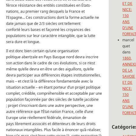
ET DE
féroce résistance des entités constituées en États-
NICE:
nations, au premier rang desquels la France et
150
l’Espagne… Ces constructions dont la forme actuelle ne
ANS
date jamais que de 2/3 siècles ont tellement
D’UNE
conforté leurs bases et façonné les croyances des
FORFAI
populations sur leur caractère intangible, que la lutte
marcel
sera dure et longue.
quet
Il est donc bien certain qu’une organisation
dans
politique abertzale en Pays Basque nord devra inscrire
1860,
son action dans le cadre de ces évolutions, si ce n’est
ANNEX
même qu’elle devra en être un des aiguillons, qu’elle
DE LA
devra participer aux différences étapes institutionnelles,
SAVOIE
mais – et c’est là la différence fondamentale avec la
ET DE
situation actuelle – en étant porteur d’un projet politique
NICE:
complet, crédible, compréhensible et acceptable par une
150
population façonnée par des siècles de tutelle jacobine
ANS
; projet s’inscrivant dans une autre perspective, une
D’UNE
autre référence que l’État-nation France, celle d’une
FORFAI
Europe unie réellement fédérale, émanation de
pays librement associés et détenteurs de leurs droits
Catégorie
nationaux intangibles. Plus facile à énoncer qu’à réaliser,
bien sûr, mais c’est bien cette vision là, cette projection là