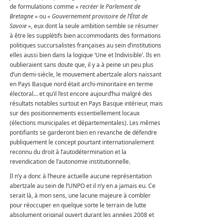
de formulations comme
« recréer le Parlement de
Bretagne »
ou
« Gouvernement provisoire de l’État de
Savoie »
, eux dont la seule ambition semble se résumer
à être les supplétifs bien accommodants des formations
politiques succursalistes françaises au sein d’institutions
elles aussi bien dans la logique ‘Une et Indivisible’. Ils en
oublieraient sans doute que, il y a à peine un peu plus
d’un demi-siècle, le mouvement abertzale alors naissant
en Pays Basque nord était archi-minoritaire en terme
électoral… et qu’il l’est encore aujourd’hui malgré des
résultats notables surtout en Pays Basque intérieur, mais
sur des positionnements essentiellement locaux
(élections municipales et départementales). Les mêmes
pontifiants se garderont bien en revanche de défendre
publiquement le concept pourtant internationalement
reconnu du droit à l’autodétermination et la
revendication de l’autonomie institutionnelle.
Il n’y a donc à l’heure actuelle aucune représentation
abertzale au sein de l’UNPO et il n’y en a jamais eu. Ce
serait là, à mon sens, une lacune majeure à combler
pour réoccuper en quelque sorte le terrain de lutte
absolument original ouvert durant les années 2008 et