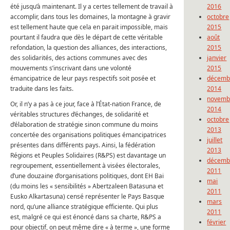
été jusqu’à maintenant. Il y a certes tellement de travail à
2016
accomplir, dans tous les domaines, la montagne à gravir
octobre
est tellement haute que cela en parait impossible, mais
2015
pourtant il faudra que dès le départ de cette véritable
août
refondation, la question des alliances, des interactions,
2015
des solidarités, des actions communes avec des
janvier
mouvements s’inscrivant dans une volonté
2015
émancipatrice de leur pays respectifs soit posée et
décemb
traduite dans les faits.
2014
novemb
Or, il n’y a pas à ce jour, face à l’État-nation France, de
2014
véritables structures d’échanges, de solidarité et
octobre
d’élaboration de stratégie sinon commune du moins
2013
concertée des organisations politiques émancipatrices
juillet
présentes dans différents pays. Ainsi, la fédération
2013
Régions et Peuples Solidaires (R&PS) est davantage un
décemb
regroupement, essentiellement à visées électorales,
2011
d’une douzaine d’organisations politiques, dont EH Bai
mai
(du moins les « sensibilités » Abertzaleen Batasuna et
2011
Eusko Alkartasuna) censé représenter le Pays Basque
mars
nord, qu’une alliance stratégique efficiente. Qui plus
2011
est, malgré ce qui est énoncé dans sa charte, R&PS a
février
pour objectif, on peut même dire « à terme », une forme