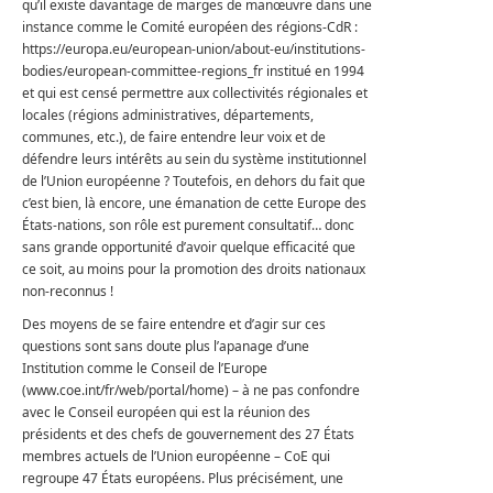
qu’il existe davantage de marges de manœuvre dans une
instance comme le Comité européen des régions-CdR :
https://europa.eu/european-union/about-eu/institutions-
bodies/european-committee-regions_fr institué en 1994
et qui est censé permettre aux collectivités régionales et
locales (régions administratives, départements,
communes, etc.), de faire entendre leur voix et de
défendre leurs intérêts au sein du système institutionnel
de l’Union européenne ? Toutefois, en dehors du fait que
c’est bien, là encore, une émanation de cette Europe des
États-nations, son rôle est purement consultatif… donc
sans grande opportunité d’avoir quelque efficacité que
ce soit, au moins pour la promotion des droits nationaux
non-reconnus !
Des moyens de se faire entendre et d’agir sur ces
questions sont sans doute plus l’apanage d’une
Institution comme le Conseil de l’Europe
(www.coe.int/fr/web/portal/home) – à ne pas confondre
avec le Conseil européen qui est la réunion des
présidents et des chefs de gouvernement des 27 États
membres actuels de l’Union européenne – CoE qui
regroupe 47 États européens. Plus précisément, une