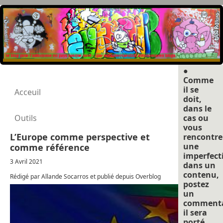
●
Comme
il se
Acceuil
doit,
dans le
Outils
cas ou
vous
L’Europe comme perspective et
rencontre
une
comme référence
imperfect
3 Avril 2021
dans un
contenu,
Rédigé par Allande Socarros et publié depuis Overblog
postez
un
commenta
il sera
porté