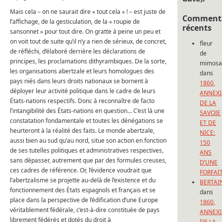
Mais cela – on ne saurait dire « tout cela » ! – est juste de
Commenta
l’affichage, de la gesticulation, de la « roupie de
récents
sansonnet » pour tout dire. On gratte à peine un peu et
on voit tout de suite qu’il n’y a rien de sérieux, de concret,
fleur
de réfléchi, d’élaboré derrière les déclarations de
de
principes, les proclamations dithyrambiques. De la sorte,
mimos
les organisations abertzale et leurs homologues des
dans
pays niés dans leurs droits nationaux se bornent à
1860,
déployer leur activité politique dans le cadre de leurs
ANNEX
États-nations respectifs. Donc à reconnaître de facto
DE LA
l’intangibilité des États-nations en question… C’est là une
SAVOIE
constatation fondamentale et toutes les dénégations se
ET DE
heurteront à la réalité des faits. Le monde abertzale,
NICE:
aussi bien au sud qu’au nord, situe son action en fonction
150
de ses tutelles politiques et administratives respectives,
ANS
sans dépasser, autrement que par des formules creuses,
D’UNE
ces cadres de référence. Or, l’évidence voudrait que
FORFAI
l’abertzalisme se projette au-delà de l’existence et du
BERTAI
fonctionnement des États espagnols et français et se
dans
place dans la perspective de l’édification d’une Europe
1860,
véritablement fédérale, c’est-à-dire constituée de pays
ANNEX
librement fédérés et dotés du droit à
DE LA