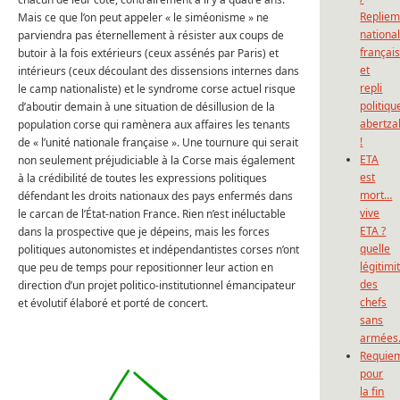
Repliem
Mais ce que l’on peut appeler « le siméonisme » ne
national
parviendra pas éternellement à résister aux coups de
françai
butoir à la fois extérieurs (ceux assénés par Paris) et
et
intérieurs (ceux découlant des dissensions internes dans
repli
le camp nationaliste) et le syndrome corse actuel risque
politiqu
d’aboutir demain à une situation de désillusion de la
abertza
population corse qui ramènera aux affaires les tenants
!
de « l’unité nationale française ». Une tournure qui serait
ETA
non seulement préjudiciable à la Corse mais également
est
à la crédibilité de toutes les expressions politiques
mort…
défendant les droits nationaux des pays enfermés dans
vive
le carcan de l’État-nation France. Rien n’est inéluctable
ETA ?
dans la prospective que je dépeins, mais les forces
quelle
politiques autonomistes et indépendantistes corses n’ont
légitimi
que peu de temps pour repositionner leur action en
des
direction d’un projet politico-institutionnel émancipateur
chefs
et évolutif élaboré et porté de concert.
sans
armées
Requie
pour
la fin