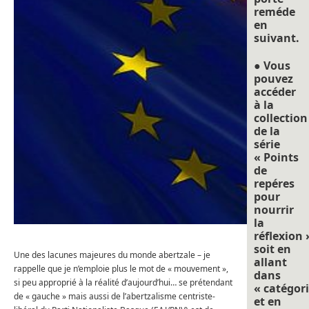
reméde
en
suivant.
● Vous
pouvez
accéder
à la
collection
de la
série
« Points
de
repéres
pour
nourrir
la
réflexion 
soit en
Une des lacunes majeures du monde abertzale – je
allant
rappelle que je n’emploie plus le mot de « mouvement »,
dans
si peu approprié à la réalité d’aujourd’hui… se prétendant
« catégori
de « gauche » mais aussi de l’abertzalisme centriste-
et en