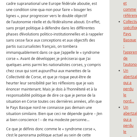
et
cadre supranational une Europe fédérale aboutie, est
comme
une condition sine-qua-non pour faire « bouger les
référen
lignes », pour progresser vers le double objectif
Collecti
de l’autonomie réelle et du fédéralisme abouti. En effet,
spécifi
sans projet politique à défendre dans les différentes
Pays
phases d’évolutions politico-institutionnelles et à rappeler
Basque
sans cesse face aux conceptions et aux objectifs des
:
partis succursalistes français, on tombera
l’appre
immanquablement dans ce que j’appelle le « syndrome
de
corse ». Avant de développer, je préciserai que j’ai
l’auton
quelques amis parmi les nationalistes corses, y compris
Un
chez ceux qui sont aujourd’hui aux manettes de la
abertza
Collectivité de Corse, et que je risque peut-être de
qui a
heurter leur sensibilité par les réflexions que je vais
perdu
énoncer maintenant. Mais je dois à l’honnêteté et à la
le
responsabilité politique de dire ce que je pense de la
nord…
situation en Corse toutes ces dernières années, afin que
Un
le Pays Basque nord ne connaisse pas demain une
abertza
situation similaire. Bien que ceci ne dépende guère – j’en
qui a
ai bien conscience ! – de ma modeste personne…
perdu
Ce que je définis donc comme le « syndrome corse »,
le
c’est le panorama politique actuel au sein de cette