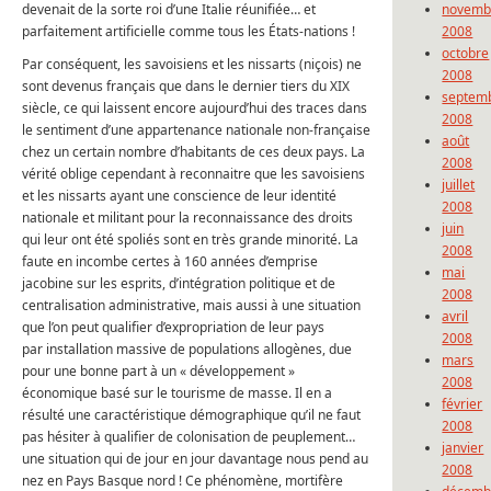
devenait de la sorte roi d’une Italie réunifiée… et
novemb
parfaitement artificielle comme tous les États-nations !
2008
octobre
Par conséquent, les savoisiens et les nissarts (niçois) ne
2008
sont devenus français que dans le dernier tiers du XIX
septem
siècle, ce qui laissent encore aujourd’hui des traces dans
2008
le sentiment d’une appartenance nationale non-française
août
chez un certain nombre d’habitants de ces deux pays. La
2008
vérité oblige cependant à reconnaitre que les savoisiens
juillet
et les nissarts ayant une conscience de leur identité
2008
nationale et militant pour la reconnaissance des droits
juin
qui leur ont été spoliés sont en très grande minorité. La
2008
faute en incombe certes à 160 années d’emprise
mai
jacobine sur les esprits, d’intégration politique et de
2008
centralisation administrative, mais aussi à une situation
avril
que l’on peut qualifier d’expropriation de leur pays
2008
par installation massive de populations allogènes, due
mars
pour une bonne part à un « développement »
2008
économique basé sur le tourisme de masse. Il en a
février
résulté une caractéristique démographique qu’il ne faut
2008
pas hésiter à qualifier de colonisation de peuplement…
janvier
une situation qui de jour en jour davantage nous pend au
2008
nez en Pays Basque nord ! Ce phénomène, mortifère