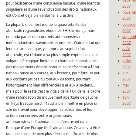
décemb
pour l’existence d’une conscience basque, d’une identité
2007
singulière et d’une revendication des droits nationaux,
novemb
est d’ors et déjà bien entamé, à vrai dire…
2007
La plupart, si ce n’est même la quasi totalité des
octobre
abertzale régionalistes étiquetés EH Bai n’ont jamais
2007
entendu parler des courants autonomistes /
septem
indépendantistes savoisiens et nissarts. Outre le fait que
2007
leur culture politique, y compris au sujet du fait
août
abertzale, est réduite à sa plus simple expression, leur
2007
vulgate idéologique limite leur champ de connaissance
juillet
des mouvements émancipateurs se confrontant à l’État-
2007
nation France aux corses, aux bretons, peut-être un peu
juin
aux occitans (et pas du tout aux gascons, pourtant
2007
historiquement bien différenciés !) et aux alsaciens…
mai
mais pour le reste c’est le vide sidéral ! Or, dans le cadre
2007
d’une refondation du mouvement abertzale de gauche
avril
en Pays Basque nord, il faudra bien mettre en place un
2007
axe de travail pour développer les solidarités et les
actions concertées entre organisations
autonomistes/indépendantistes s’inscrivant dans
l’optique d’une Europe fédérale aboutie. Cela devra être
quelque chose de bien plus sérieux et efficace, de plus