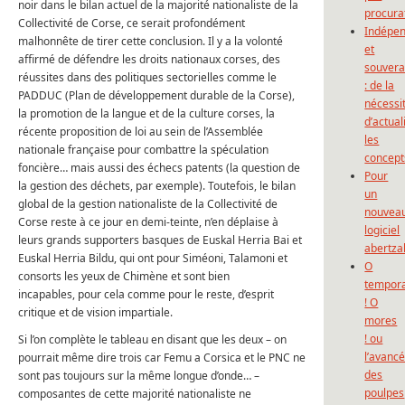
noir dans le bilan actuel de la majorité nationaliste de la
procura
Collectivité de Corse, ce serait profondément
Indépe
malhonnête de tirer cette conclusion. Il y a la volonté
et
affirmé de défendre les droits nationaux corses, des
souvera
réussites dans des politiques sectorielles comme le
: de la
PADDUC (Plan de développement durable de la Corse),
nécessi
la promotion de la langue et de la culture corses, la
d’actual
récente proposition de loi au sein de l’Assemblée
les
nationale française pour combattre la spéculation
concept
foncière… mais aussi des échecs patents (la question de
Pour
la gestion des déchets, par exemple). Toutefois, le bilan
un
global de la gestion nationaliste de la Collectivité de
nouvea
Corse reste à ce jour en demi-teinte, n’en déplaise à
logiciel
leurs grands supporters basques de Euskal Herria Bai et
abertza
Euskal Herria Bildu, qui ont pour Siméoni, Talamoni et
O
consorts les yeux de Chimène et sont bien
tempor
incapables, pour cela comme pour le reste, d’esprit
! O
critique et de vision impartiale.
mores
! ou
Si l’on complète le tableau en disant que les deux – on
l’avanc
pourrait même dire trois car Femu a Corsica et le PNC ne
des
sont pas toujours sur la même longue d’onde… –
poulpes
composantes de cette majorité nationaliste ne