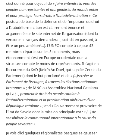
s’est donné pour objectif de
« faire entendre la voix des
peuples non représentés et marginalisés du monde entier
et pour protéger leurs droits à l’autodétermination ».
Ce
postulat de base de la défense et de l’impulsion du droit
à l’autodétermination est clairement énoncé et
argumenté sur le site internet de l’organisation (dont la
version en français demanderait, soit-dit en passant, à
être un peu amélioré…). L’UNPO compte à ce jour 43
membres répartis sur les 5 continents, mais
étonnamment c’est en Europe occidentale que la
structure compte le moins de représentants. Il s’agit en
l’occurence du KAD (Kelc’h An Dael, qui signifie Cercle du
Parlement) dont le but proclamé et de «
(…)recréer le
Parlement de Bretagne, à travers les élections nationales
bretonnes »
; de l’ANC ou Assemblea Nacional Catalana
qui
« (…) promeut le droit du peuple catalan à
l’autodétermination et la proclamation ultérieure d’une
République catalane »
; et du Gouvernement provisoire de
l’État de Savoie dont la mission principale est :
« (…) de
sensibiliser la communauté internationale à la cause du
peuple savoisien »
.
Je vois d’ici quelques régionalistes basques se gausser