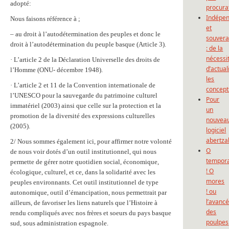
adopté:
procura
Indépe
Nous faisons référence à ;
et
– au droit à l’autodétermination des peuples et donc le
souvera
droit à l’autodétermination du peuple basque (Article 3).
: de la
nécessi
· L’article 2 de la Déclaration Universelle des droits de
d’actual
l’Homme (ONU- décembre 1948).
les
· L’article 2 et 11 de la Convention internationale de
concept
l’UNESCO pour la sauvegarde du patrimoine culturel
Pour
immatériel (2003) ainsi que celle sur la protection et la
un
promotion de la diversité des expressions culturelles
nouvea
(2005).
logiciel
abertza
2/ Nous sommes également ici, pour affirmer notre volonté
O
de nous voir dotés d’un outil institutionnel, qui nous
tempor
permette de gérer notre quotidien social, économique,
! O
écologique, culturel, et ce, dans la solidarité avec les
mores
peuples environnants. Cet outil institutionnel de type
! ou
autonomique, outil d’émancipation, nous permettrait par
l’avanc
ailleurs, de favoriser les liens naturels que l’Histoire à
des
rendu compliqués avec nos frères et soeurs du pays basque
poulpes
sud, sous administration espagnole.