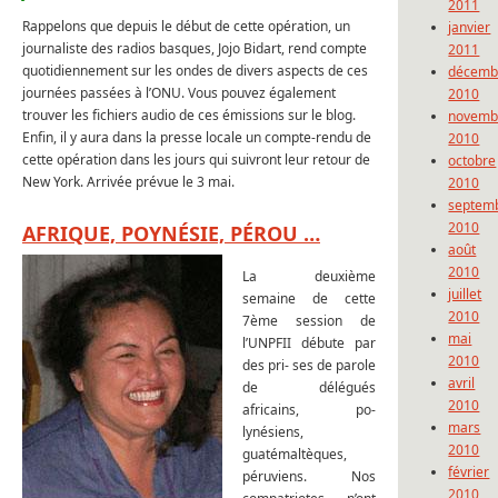
2011
Rappelons que depuis le début de cette opération, un
janvier
journaliste des radios basques, Jojo Bidart, rend compte
2011
quotidiennement sur les ondes de divers aspects de ces
décemb
journées passées à l’ONU. Vous pouvez également
2010
trouver les fichiers audio de ces émissions sur le blog.
novemb
Enfin, il y aura dans la presse locale un compte-rendu de
2010
cette opération dans les jours qui suivront leur retour de
octobre
New York. Arrivée prévue le 3 mai.
2010
septem
2010
AFRIQUE, POYNÉSIE, PÉROU …
août
2010
La deuxième
juillet
semaine de cette
2010
7ème session de
mai
l’UNPFII débute par
2010
des pri- ses de parole
avril
de délégués
2010
africains, po-
mars
lynésiens,
2010
guatémaltèques,
février
péruviens. Nos
2010