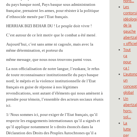
nord…
du pays basque nord, Pays basque sous administration
Les
française, prenaient les armes, pour résister à la politique
contors
d’ethnocide menée par l’Etat français.
idéolog
de la
HERRIAK BIZI BEHAR DU ! Le peuple doit vivre !
gauche
C’est autour de ce leit motiv que le combat a été mené.
abertza
« officie
Aujourd’hui, c’est sans arme ni cagoule, mais avec la
Tout
même détermination, et porteur du
ça
même message, que nous nous trouvons parmi vous.
pour
ça !
La non officialisation de notre langue, l’euskara; le refus
L’auton
de toute reconnaissance institutionnelle du pays basque
un
nord; le mépris et la violence institutionnelle de l’Etat
concept
français en guise de réponse à nos légitimes
global
revendications, sont autant d’éléments qui nous amènent à
Un
prendre pour témoin, l’ensemble des acteurs sociaux réunis
abertza
ici.
hors-
1/ Nous sommes ici, pour exiger de l’Etat français, qu’il
sol…
respecte les engagements internationaux qu’il a signés et
La
qu’il applique notamment le s droits énoncés dans la
lutte
Déclaration des Droits des Peuples Autochtones qu’il a
par