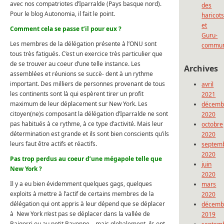
avec nos compatriotes d’Iparralde (Pays basque nord).
des
Pour le blog Autonomia, il fait le point.
haricot
et
Comment cela se passe t’il pour eux ?
Guru-
Les membres de la délégation présente à l’ONU sont
commun
tous très fatigués. C’est un exercice très particulier que
de se trouver au coeur d’une telle instance. Les
Archives
assemblées et réunions se succè- dent à un rythme
important. Des milliers de personnes provenant de tous
avril
les continents sont là qui espèrent tirer un profit
2021
maximum de leur déplacement sur New York. Les
décemb
citoyen(ne)s composant la délégation d’Iparralde ne sont
2020
pas habitués à ce rythme, à ce type d’activité. Mais leur
octobre
détermination est grande et ils sont bien conscients qu’ils
2020
leurs faut être actifs et réactifs.
septem
2020
Pas trop perdus au coeur d’une mégapole telle que
juin
New York ?
2020
Il y a eu bien évidemment quelques gags, quelques
mars
exploits à mettre à l’actif de certains membres de la
2020
délégation qui ont appris à leur dépend que se déplacer
décemb
à New York n’est pas se déplacer dans la vallée de
2019
Baigorri ou au petit Bayonne… mais globalement, ils ont