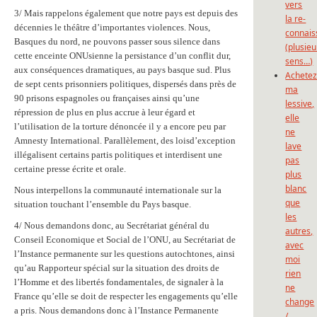
vers
3/ Mais rappelons également que notre pays est depuis des
la re-
décennies le théâtre d’importantes violences. Nous,
connais
Basques du nord, ne pouvons passer sous silence dans
(plusieu
cette enceinte ONUsienne la persistance d’un conflit dur,
sens…)
aux conséquences dramatiques, au pays basque sud. Plus
Achete
de sept cents prisonniers politiques, dispersés dans près de
ma
90 prisons espagnoles ou françaises ainsi qu’une
lessive,
répression de plus en plus accrue à leur égard et
elle
l’utilisation de la torture dénoncée il y a encore peu par
ne
Amnesty International. Parallèlement, des loisd’exception
lave
illégalisent certains partis politiques et interdisent une
pas
certaine presse écrite et orale.
plus
blanc
Nous interpellons la communauté internationale sur la
que
situation touchant l’ensemble du Pays basque.
les
4/ Nous demandons donc, au Secrétariat général du
autres,
Conseil Economique et Social de l’ONU, au Secrétariat de
avec
l’Instance permanente sur les questions autochtones, ainsi
moi
qu’au Rapporteur spécial sur la situation des droits de
rien
l’Homme et des libertés fondamentales, de signaler à la
ne
France qu’elle se doit de respecter les engagements qu’elle
change
a pris. Nous demandons donc à l’Instance Permanente
/