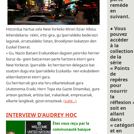
reméde
en
suivant.
● Vous
Hitzordua hartua zela New Yorkeko Miren Itziar Albisu
pouvez
lehendakaria- rekin, iritsi gira, gu Iparraldeko bederatzi
accéder
lagunak, arratsaldeko 5etan, Brooklynen kokatzen den
à la
Euskal Etxerat.
collection
« Gu, Nazio Batuen Erakundean dagoen jatorriko herrier
de la
buruz da- goen batzarrean parte hartzera etorri gara
série
New Yorkerat. Iparralde- ko herritarren delegazio bat
« Points
osatzen dugu eta Iparraldeko Euskaldu- nen eskubideen
de
aldarrikatzerat etorri gara.
repéres
Gu herritarrak gira eta hiru elkartetakoak gara
pour
(Autonomia Eraiki, Herri Topa eta Gazte Dinamika), gure
nourrir
artean gazteak, artista bat, irakasleak, empresariak,
la
elkarte langileak, gizon emazteak.
(suite…)
réflexion 
soit en
allant
INTERVIEW D’AUDREY HOC
dans
Êtes vous reçu par la
« catégori
communauté basque
et en