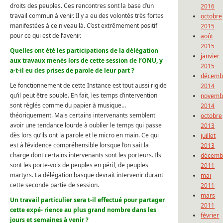
droits des peuples. Ces rencontres sont la base d’un
2016
travail commun à venir. Il y a eu des volontés très fortes
octobre
manifestées à ce niveau là. C’est extrêmement positif
2015
pour ce qui est de l’avenir.
août
2015
Quelles ont été les participations de la délégation
janvier
aux travaux menés lors de cette session de l’ONU, y
2015
a-t-il eu des prises de parole de leur part ?
décemb
Le fonctionnement de cette Instance est tout aussi rigide
2014
qu’il peut être souple. En fait, les temps d’intervention
novemb
sont réglés comme du papier à musique…
2014
théoriquement. Mais certains intervenants semblent
octobre
avoir une tendance lourde à oublier le temps qui passe
2013
dès lors qu’ils ont la parole et le micro en main. Ce qui
juillet
est à l’évidence compréhensible lorsque l’on sait la
2013
charge dont certains intervenants sont les porteurs. Ils
décemb
sont les porte-voix de peuples en péril, de peuples
2011
martyrs. La délégation basque devrait intervenir durant
mai
cette seconde partie de session.
2011
mars
Un travail particulier sera t-il effectué pour partager
2011
cette expé- rience au plus grand nombre dans les
février
jours et semaines à venir ?