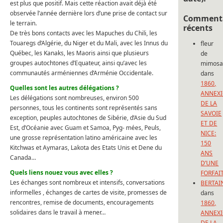
est plus que positif. Mais cette réaction avait déjà été
observée l’année dernière lors d’une prise de contact sur
Commenta
le terrain.
récents
De très bons contacts avec les Mapuches du Chili, les
Touaregs d’Algérie, du Niger et du Mali, avec les Innus du
fleur
Québec, les Kanaks, les Maoris ainsi que plusieurs
de
groupes autochtones d’Equateur, ainsi qu’avec les
mimos
communautés arméniennes d’Arménie Occidentale.
dans
1860,
Quelles sont les autres délégations ?
ANNEX
Les délégations sont nombreuses, environ 500
DE LA
personnes, tous les continents sont représentés sans
SAVOIE
exception, peuples autochtones de Sibérie, d’Asie du Sud
ET DE
Est, d’Océanie avec Guam et Samoa, Pyg- mées, Peuls,
NICE:
une grosse représentation latino américaine avec les
150
Kitchwas et Aymaras, Lakota des Etats Unis et Dene du
ANS
Canada…
D’UNE
Quels liens nouez vous avec elles ?
FORFAI
Les échanges sont nombreux et intensifs, conversations
BERTAI
informelles , échanges de cartes de visite, promesses de
dans
rencontres, remise de documents, encouragements
1860,
solidaires dans le travail à mener…
ANNEX
DE LA