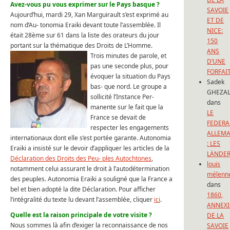
Avez-vous pu vous exprimer sur le Pays basque ?
SAVOIE
Aujourd’hui, mardi 29, Xan Marguirault s’est exprimé au
ET DE
nom d’Au- tonomia Eraiki devant toute l’assemblée. Il
NICE:
était 28ème sur 61 dans la liste des orateurs du jour
150
portant sur la thématique des Droits de L’Homme.
ANS
Trois minutes de parole, et
D’UNE
pas une seconde plus, pour
FORFAI
évoquer la situation du Pays
Sadek
bas- que nord. Le groupe a
GHEZAL
sollicité l’Instance Per-
dans
manente sur le fait que la
LE
France se devait de
FEDERA
respecter les engagements
ALLEM
internationaux dont elle s’est portée garante. Autonomia
: LES
Eraiki a insisté sur le devoir d’appliquer les articles de la
LÄNDE
Déclaration des Droits des Peu- ples Autochtones
,
louis
notamment celui assurant le droit à l’autodétermination
mélenn
des peuples. Autonomia Eraiki a souligné que la France a
dans
bel et bien adopté la dite Déclaration. Pour afficher
1860,
l’intégralité du texte lu devant l’assemblée, cliquer
ici
.
ANNEX
Quelle est la raison principale de votre visite ?
DE LA
Nous sommes là afin d’exiger la reconnaissance de nos
SAVOIE