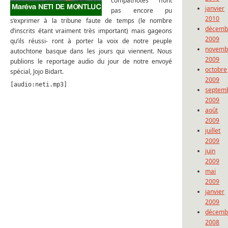
compatriotes n’ont
janvier
pas encore pu
2010
s’exprimer à la tribune faute de temps (le nombre
décemb
d’inscrits étant vraiment très important) mais gageons
2009
qu’ils réussi- ront à porter la voix de notre peuple
novemb
autochtone basque dans les jours qui viennent. Nous
2009
publions le reportage audio du jour de notre envoyé
octobre
spécial, Jojo Bidart.
2009
[audio:neti.mp3]
septem
2009
août
2009
juillet
2009
juin
2009
mai
2009
janvier
2009
décemb
2008