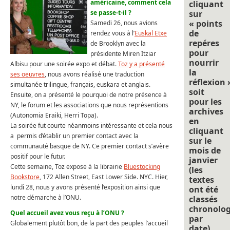
américaine, comment cela
cliquant
se passe-t-il ?
sur
« points
Samedi 26, nous avions
de
rendez vous à l’
Euskal Etxe
repéres
de Brooklyn avec la
pour
présidente Miren Itziar
nourrir
Albisu pour une soirée expo et débat.
Toz y a présenté
la
ses oeuvres
, nous avons réalisé une traduction
réflexion 
simultanée trilingue, français, euskara et anglais.
soit
Ensuite, on a présenté le pourquoi de notre présence à
pour les
NY, le forum et les associations que nous représentions
archives
(Autonomia Eraiki, Herri Topa).
en
La soirée fut courte néanmoins intéressante et cela nous
cliquant
a permis d’établir un premier contact avec la
sur le
communauté basque de NY. Ce premier contact s’avère
mois de
positif pour le futur.
janvier
Cette semaine, Toz expose à la librairie
Bluestocking
(les
Bookstore
, 172 Allen Street, East Lower Side. NYC. Hier,
textes
lundi 28, nous y avons présenté l’exposition ainsi que
ont été
notre démarche à l’ONU.
classés
chronolo
Quel accueil avez vous reçu à l’ONU ?
par
Globalement plutôt bon, de la part des peuples l’accueil
date).