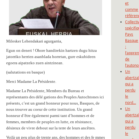
et
comme
référen
Collecti
spécifi
Pays
Basque
Milesker Lehendakari agurgarria,
:
Egun on deneri ! Ohore handirekin hartzen dugu hitza
l’appre
jatorriko herrien asanblada horretan, gure eskubideen
de
egoera aipatzeko zuen aintzinean.
l’auton
Un
(salutations en basque)
abertza
Merci Madame La Présidente.
qui a
perdu
Madame La Présidente, Membres du Bureau et
le
représentants des délé gations des Peuples Autochtones ici
nord…
présents, c’est un grand honneur pour nous, Basques, de
Un
nous trouver au coeur de cette institution. Un grand
abertza
honneur d’être également parmi tant d’hommes et de
qui a
femmes, membres de peuples en lutte, en résistance,
perdu
désireux de vivre debout sur la terre de leurs ancêtres.
le
Voilà un peu plus de trente ans, des hommes et des fe mmes