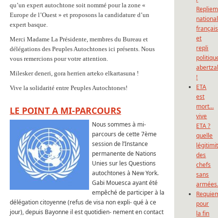
qu’un expert autochtone soit nommé pour la zone «
Repliem
Europe de l’Ouest » et proposons la candidature d’un
national
expert basque.
françai
et
Merci Madame La Présidente, membres du Bureau et
repli
délégations des Peuples Autochtones ici présents. Nous
politiqu
vous remercions pour votre attention.
abertza
Milesker deneri, gora herrien arteko elkartasuna !
!
ETA
Vive la solidarité entre Peuples Autochtones!
est
mort…
LE POINT A MI-PARCOURS
vive
Nous sommes à mi-
ETA ?
parcours de cette 7ème
quelle
session de l’Instance
légitimi
permanente de Nations
des
Unies sur les Questions
chefs
autochtones à New York.
sans
Gabi Mouesca ayant été
armées
empêché de participer à la
Requie
délégation citoyenne (refus de visa non expli- qué à ce
pour
jour), depuis Bayonne il est quotidien- nement en contact
la fin