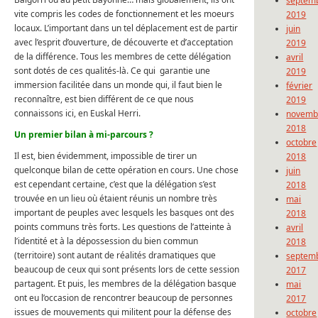
septem
vite compris les codes de fonctionnement et les moeurs
2019
locaux. L’important dans un tel déplacement est de partir
juin
avec l’esprit d’ouverture, de découverte et d’acceptation
2019
de la différence. Tous les membres de cette délégation
avril
sont dotés de ces qualités-là. Ce qui garantie une
2019
immersion facilitée dans un monde qui, il faut bien le
février
reconnaître, est bien différent de ce que nous
2019
connaissons ici, en Euskal Herri.
novemb
2018
Un premier bilan à mi-parcours ?
octobre
Il est, bien évidemment, impossible de tirer un
2018
quelconque bilan de cette opération en cours. Une chose
juin
est cependant certaine, c’est que la délégation s’est
2018
trouvée en un lieu où étaient réunis un nombre très
mai
important de peuples avec lesquels les basques ont des
2018
points communs très forts. Les questions de l’atteinte à
avril
l’identité et à la dépossession du bien commun
2018
(territoire) sont autant de réalités dramatiques que
septem
beaucoup de ceux qui sont présents lors de cette session
2017
partagent. Et puis, les membres de la délégation basque
mai
ont eu l’occasion de rencontrer beaucoup de personnes
2017
issues de mouvements qui militent pour la défense des
octobre