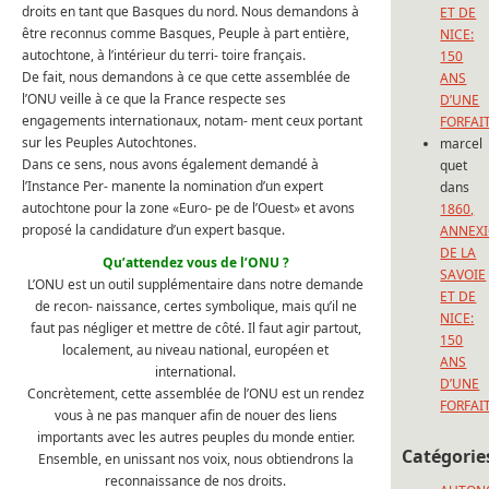
droits en tant que Basques du nord. Nous demandons à
ET DE
être reconnus comme Basques, Peuple à part entière,
NICE:
autochtone, à l’intérieur du terri- toire français.
150
De fait, nous demandons à ce que cette assemblée de
ANS
l’ONU veille à ce que la France respecte ses
D’UNE
engagements internationaux, notam- ment ceux portant
FORFAI
sur les Peuples Autochtones.
marcel
Dans ce sens, nous avons également demandé à
quet
l’Instance Per- manente la nomination d’un expert
dans
autochtone pour la zone «Euro- pe de l’Ouest» et avons
1860,
proposé la candidature d’un expert basque.
ANNEX
DE LA
Qu’attendez vous de l’ONU ?
SAVOIE
L’ONU est un outil supplémentaire dans notre demande
ET DE
de recon- naissance, certes symbolique, mais qu’il ne
NICE:
faut pas négliger et mettre de côté. Il faut agir partout,
150
localement, au niveau national, européen et
ANS
international.
D’UNE
Concrètement, cette assemblée de l’ONU est un rendez
FORFAI
vous à ne pas manquer afin de nouer des liens
importants avec les autres peuples du monde entier.
Catégorie
Ensemble, en unissant nos voix, nous obtiendrons la
reconnaissance de nos droits.