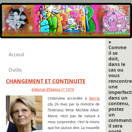
●
Comme
il se
Acceuil
doit,
dans le
Outils
cas ou
vous
CHANGEMENT ET CONTINUITE
rencontre
une
éditorial d’Ekaitza n° 1079
imperfect
dans un
L’interview accordée à
Berria
contenu,
(du 26 mai) par la ministre de
postez
l’Intérieur, Mme Michèle Alliot-
un
Marie, n’est pas de nature à
commenta
nous surprendre, c’est le moins
il sera
que l’on puisse dire. La nouvelle
porté