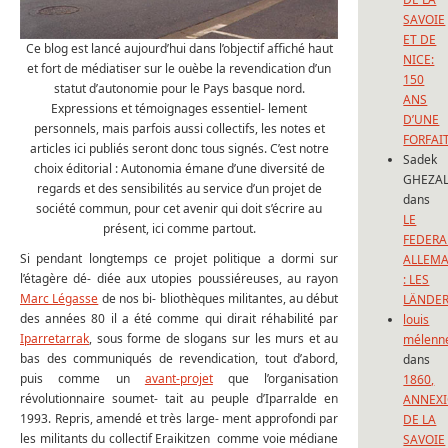
SAVOIE
ET DE
Ce blog est lancé aujourd’hui dans l’objectif affiché haut
NICE:
et fort de médiatiser sur le ouèbe la revendication d’un
150
statut d’autonomie pour le Pays basque nord.
ANS
Expressions et témoignages essentiel- lement
D’UNE
personnels, mais parfois aussi collectifs, les notes et
FORFAI
articles ici publiés seront donc tous signés. C’est notre
Sadek
choix éditorial : Autonomia émane d’une diversité de
GHEZAL
regards et des sensibilités au service d’un projet de
dans
société commun, pour cet avenir qui doit s’écrire au
LE
présent, ici comme partout.
FEDERA
Si pendant longtemps ce projet politique a dormi sur
ALLEM
l’étagère dé- diée aux utopies poussiéreuses, au rayon
: LES
Marc Légasse
de nos bi- bliothèques militantes, au début
LÄNDE
des années 80 il a été comme qui dirait réhabilité par
louis
Iparretarrak
, sous forme de slogans sur les murs et au
mélenn
bas des communiqués de revendication, tout d’abord,
dans
puis comme un
avant-projet
que l’organisation
1860,
révolutionnaire soumet- tait au peuple d’Iparralde en
ANNEX
1993. Repris, amendé et très large- ment approfondi par
DE LA
les militants du collectif Eraikitzen comme voie médiane
SAVOIE