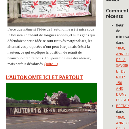
Commenta
récents
fleur
Parce que même si l’idée de l’autonomie a été mise sous
de
le boisseau pendant de longues années, et si les gens qui
mimos
défendaient cette idée se sont trouvés marginalisés, les
dans
alternatives proposées n’ont peut être jamais étés à la
1860,
hauteur, ce qui explique la position de retrait de
ANNEX
beaucoup d’entre nous. Toujours fidèles à des idéaux,
DE LA
mais parfois désabusés.
(suite…)
SAVOIE
ET DE
L’AUTONOMIE ICI ET PARTOUT
NICE:
150
ANS
D’UNE
FORFAI
BERTAI
dans
1860,
ANNEX
DE LA