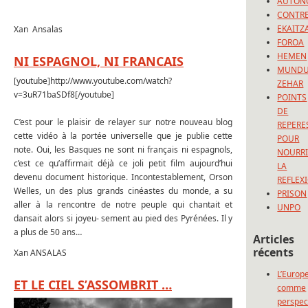
AUTON
CONTRE
EKAITZ
Xan Ansalas
FOROA
HEMEN
NI ESPAGNOL, NI FRANCAIS
MUND
[youtube]http://www.youtube.com/watch?
ZEHAR
v=3uR71baSDf8[/youtube]
POINTS
DE
C’est pour le plaisir de relayer sur notre nouveau blog
REPERE
cette vidéo à la portée universelle que je publie cette
POUR
note. Oui, les Basques ne sont ni français ni espagnols,
NOURRI
c’est ce qu’affirmait déjà ce joli petit film aujourd’hui
LA
devenu document historique. Incontestablement, Orson
REFLEX
Welles, un des plus grands cinéastes du monde, a su
PRISON
aller à la rencontre de notre peuple qui chantait et
UNPO
dansait alors si joyeu- sement au pied des Pyrénées. Il y
a plus de 50 ans…
Articles
récents
Xan ANSALAS
L’Europ
ET LE CIEL S’ASSOMBRIT …
comme
perspec