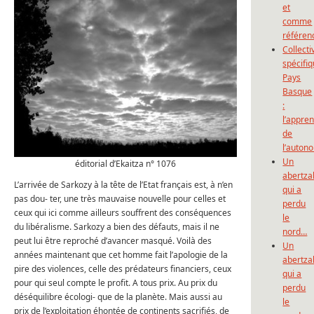
et
comme
référen
Collecti
spécifi
Pays
Basque
:
l’appre
de
l’auton
Un
éditorial d’Ekaitza n° 1076
abertza
L’arrivée de Sarkozy à la tête de l’Etat français est, à n’en
qui a
pas dou- ter, une très mauvaise nouvelle pour celles et
perdu
ceux qui ici comme ailleurs souffrent des conséquences
le
du libéralisme. Sarkozy a bien des défauts, mais il ne
nord…
peut lui être reproché d’avancer masqué. Voilà des
Un
années maintenant que cet homme fait l’apologie de la
abertza
pire des violences, celle des prédateurs financiers, ceux
qui a
pour qui seul compte le profit. A tous prix. Au prix du
perdu
déséquilibre écologi- que de la planète. Mais aussi au
le
prix de l’exploitation éhontée de continents sacrifiés, de