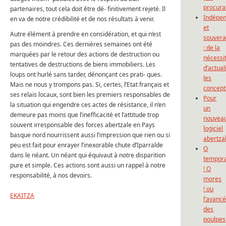
procura
partenaires, tout cela doit être dé- finitivement rejeté. Il
Indépe
en va de notre crédibilité et de nos résultats à venir.
et
Autre élément à prendre en considération, et qui n’est
souvera
pas des moindres. Ces dernières semaines ont été
: de la
marquées par le retour des actions de destruction ou
nécessi
tentatives de destructions de biens immobiliers. Les
d’actual
loups ont hurlé sans tarder, dénonçant ces prati- ques.
les
Mais ne nous y trompons pas. Si, certes, l’Etat français et
concept
ses relais locaux, sont bien les premiers responsables de
Pour
la situation qui engendre ces actes de résistance, il n’en
un
demeure pas moins que l’inefficacité et l’attitude trop
nouvea
souvent irresponsable des forces abertzale en Pays
logiciel
basque nord nourrissent aussi l’impression que rien ou si
abertza
peu est fait pour enrayer l’inexorable chute d’Iparralde
O
dans le néant. Un néant qui équivaut à notre disparition
tempor
pure et simple. Ces actions sont aussi un rappel à notre
! O
responsabilité, à nos devoirs.
mores
! ou
EKAITZA
l’avanc
des
poulpes