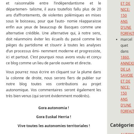
et raisonnable entre l’indépendantisme et le
ET DE
départemen- talisme, il aura toutefois fallu plus de 20
NICE:
ans d’affrontements, de violentes polémiques en mises
150
sous le boisseau, pour que l’auto- nomie réapparaisse
ANS
enfin aux yeux de beaucoup de Basques comme une
D’UNE
alternative crédible. Une alternative qui, à notre sens,
FORFAI
doit néanmoins éviter les écueils du passé comme les
marcel
pièges du partidisme et s’ouvrir à toutes les analyses
quet
d’un processus émi- nemment moderne et progressiste,
dans
ici et partout. C’est pourquoi nous avons voulu et conçu
1860,
ce blog comme un lieu de parole ouverte et directe.
ANNEX
DE LA
Vous pourrez nous écrire en cliquant sur la plume dans
SAVOIE
la colonne de droite, nous serons fiers de publier sur
ET DE
notre blog toutes vos contributions au projet
NICE:
autonomique. Vos commentaires seront également les
150
très bien venus (qui seront évidemment modérés).
ANS
D’UNE
Gora autonomia !
FORFAI
Gora Euskal Herria !
Catégorie
Vive toutes les autonomies territoriales !