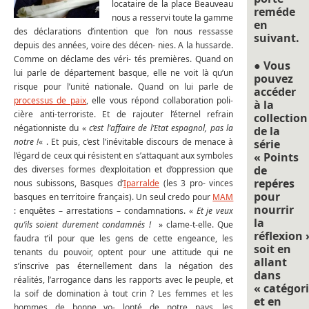
locataire de la place Beauveau
reméde
nous a resservi toute la gamme
en
des déclarations d’intention que l’on nous ressasse
suivant.
depuis des années, voire des décen- nies. A la hussarde.
Comme on déclame des véri- tés premières. Quand on
● Vous
lui parle de département basque, elle ne voit là qu’un
pouvez
risque pour l’unité nationale. Quand on lui parle de
accéder
processus de paix
, elle vous répond collaboration poli-
à la
cière anti-terroriste. Et de rajouter l’éternel refrain
collection
négationniste du «
c’est l’affaire de l’Etat espagnol, pas la
de la
notre !
« . Et puis, c’est l’inévitable discours de menace à
série
l’égard de ceux qui résistent en s’attaquant aux symboles
« Points
de
des diverses formes d’exploitation et d’oppression que
repéres
nous subissons, Basques d’
Iparralde
(les 3 pro- vinces
pour
basques en territoire français). Un seul credo pour
MAM
nourrir
: enquêtes – arrestations – condamnations. «
Et je veux
la
qu’ils soient durement condamnés !
» clame-t-elle. Que
réflexion 
faudra t’il pour que les gens de cette engeance, les
soit en
tenants du pouvoir, optent pour une attitude qui ne
allant
s’inscrive pas éternellement dans la négation des
dans
réalités, l’arrogance dans les rapports avec le peuple, et
« catégori
la soif de domination à tout crin ? Les femmes et les
et en
hommes de bonne vo- lonté de notre pays, les