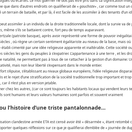
igués ou écartés. Le mot guerrier ne doit pas être pris dans sa signification intégr
e que dans d’autres endroits on qualifierait de «
gauchiste
« , car comme tout un 
 un terrain de bataille, et par là, il est facile de les assimiler à des tenants d’un i
n peut assimiler à un individu de la droite traditionnelle locale, dont la survie va de
es, même s’ils se battaient contre, fort peu de temps auparavant.
bertzale (patriote basque), après avoir représenté une forme de pouvoir inégalitai
 siècles , où règne un certain sentiment égalitariste au niveau de la base, mais où 
re établi cimenté par une idée religieuse apparente et inaltérable. Cette société ou
siècles les gens du peuples à s’expatrier. L’appartenance à une terre , et les dro
orte natalité, ne permettant pas à tous de se rattacher à la gestion d’un domaine: 
ativité, mais non leur liberté s’expensant dans le monde entier.
é fort s’épuise, s’établissant au nivaux globaux européens, l’idée religieuse dispa
et le rejet d’une stratification de la société traditionnelle trop important et trop
car il n’est plus en version jetable.
cher chez les autres, (car ce sont toujours les habitants locaux qui vendent leurs t
, ils sont humains et leurs valeurs humaines sont parfois et souvent vraiment
u l’histoire d’une triste pantalonnade…
ganisation clandestine armée ETA est censé avoir été « désarmée », étant retomb
pporter quelques réflexions sur ce que je qualifierai d’emblée de « journée de du