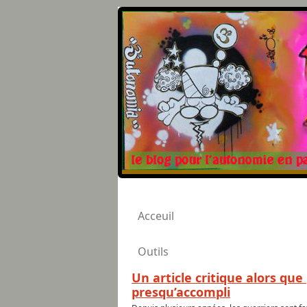
Acceuil
Outils
Un article critique alors qu
presqu’accompli