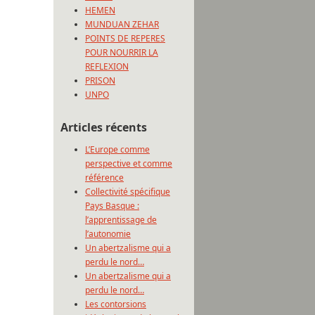
HEMEN
MUNDUAN ZEHAR
POINTS DE REPERES
POUR NOURRIR LA
REFLEXION
PRISON
UNPO
Articles récents
L’Europe comme
perspective et comme
référence
Collectivité spécifique
Pays Basque :
l’apprentissage de
l’autonomie
Un abertzalisme qui a
perdu le nord…
Un abertzalisme qui a
perdu le nord…
Les contorsions