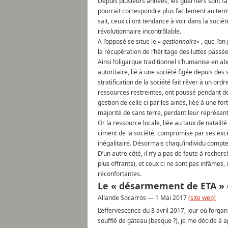
Depuis plusieurs années, les guerriers sont fat
pourrait correspondre plus facilement au term
sait, ceux ci ont tendance à voir dans la société
révolutionnaire incontrôlable.
A l’opposé se situe le «
gestionnaire
« , que l’o
la récupération de l’héritage des luttes passé
Ainsi l’oligarque traditionnel s’humanise en a
autoritaire, lié à une société figée depuis des
stratification de la société fait rêver à un ord
ressources restreintes, ont poussé pendant des 
gestion de celle ci par les ainés, liée à une f
majorité de sans terre, perdant leur représent
Or la ressource locale, liée au taux de natalit
ciment de la société, compromise par ses excès 
inégalitaire. Désormais chaqu’individu compte, 
D’un autre côté, il n’y a pas de faute à recher
plus offrants), et ceux ci ne sont pas infâmes
réconfortantes.
Le « désarmement de ETA » o
Allande Socarros —
1 Mai 2017
(site web)
L’effervescence du 8 avril 2017, jour où l’or
soufflé de gâteau (basque ?), je me décide à a