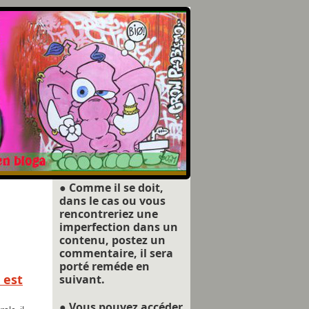
● Comme il se doit,
dans le cas ou vous
rencontreriez une
imperfection dans un
contenu, postez un
commentaire, il sera
porté reméde en
 est
suivant.
● Vous pouvez accéder