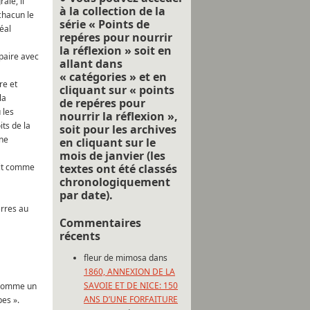
ale, il
à la collection de la
chacun le
série « Points de
déal
repéres pour nourrir
la réflexion » soit en
 paire avec
allant dans
« catégories » et en
re et
cliquant sur « points
la
de repéres pour
 les
nourrir la réflexion »,
its de la
soit pour les archives
Une
en cliquant sur le
mois de janvier (les
rait comme
textes ont été classés
chronologiquement
par date).
erres au
Commentaires
récents
fleur de mimosa
dans
1860, ANNEXION DE LA
SAVOIE ET DE NICE: 150
é comme un
ANS D’UNE FORFAITURE
pes ».