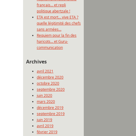
français… et repli
politique abertzale !
ETA est mort… vive ETA ?
quelle légitimité des chefs
sans armées…
Requiem pour la fin des
haricots… et Guru-
communication
Archives
avril 2021
décembre 2020
octobre 2020
septembre 2020
juin 2020
mars 2020
décembre 2019
septembre 2019
juin 2019
avril 2019
février 2019