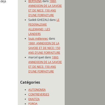
BERTAINA
dans
1860,
 déjà
ANNEXION DE LA SAVOIE
ET DE NICE: 150 ANS
D’UNE FORFAITURE
Sadek GHEZALI
dans
LE
FEDERALISME
ALLEMAND : LES
LÄNDERS
louis mélennec
dans
1860, ANNEXION DE LA
SAVOIE ET DE NICE: 150
ANS D’UNE FORFAITURE
marcel quet
dans
1860,
ANNEXION DE LA SAVOIE
ET DE NICE: 150 ANS
D’UNE FORFAITURE
Catégories
AUTONOMIA
CONTREVERSES
EKAITZA
FOROA