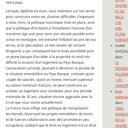
notre pays.
SAVOIE
Lorsque, diplôme en main, nous revenons sur nos terres
ET DE
pour construire notre vie, d’autres difficultés s’imposent
NICE:
à nous. Ainsi, la politique touristique mise en place, ainsi
150
que la politique d’incitation à l’installation massive d’un
ANS
troisième âge aisé pour vivre une retraite paisible entre
D’UNE
océan et montagne, ont entraîné l’inflation du prix de nos
FORFAI
terres, et la spéculation. Le bon vouloir de certains
Sadek
dirigeants a par conséquent barré toute possibilité pour
GHEZAL
un jeune basque d’accéder à la propriété et rend très
dans
difficile la location d’un logement au Pays Basque.
LE
L’association Lurratak, œuvrant à dénoncer la gravité de
FEDERA
la situation immobilière au Pays Basque, constate qu’un
ALLEM
couple de salariés, ayant un revenu mensuel supérieur
: LES
au salaire minimum français, ne peut construire ou
LÄNDE
acheter un logement sans s’endetter pour une période
louis
minimale de 30 ans, situation encore aggravée avec la
mélenn
Crise que nous vivons actuellement.
dans
La France nous inflige une politique de manipulation
1860,
territoriale, favorisant les projets immobiliers de loisirs
ANNEX
et de luxe en collaboration avec des promoteurs peu
DE LA
scrupuleux, oubliant que le droit au logement est un droit
SAVOIE