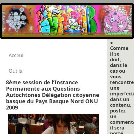
●
Comme
il se
Acceuil
doit,
dans le
Outils
cas ou
vous
8ème session de l’Instance
rencontre
une
Permanente aux Questions
imperfect
Autochtones Délégation citoyenne
dans un
basque du Pays Basque Nord ONU
contenu,
2009
postez
un
commenta
il sera
porté