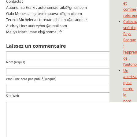
Contacts :
et
Autonomia Eraiki : autonomiaeraiki@gmail.com
comme
Gabi Mouesca : gabrielmouesca@gmail.com
référen
Terexa Michelena : terexamichelena@orange.fr
Collecti
Audrey Hoc: audreyhoc@gmail.com
spécifi
Mailys Iriart : mae.eh@hotmail.fr
Pays
Basque
Laissez un commentaire
:
l’appre
de
Nom (requis)
l’auton
Un
abertza
email (ne sera pas publié) (requis)
qui a
perdu
le
Site Web
nord…
Un
abertza
qui a
perdu
le