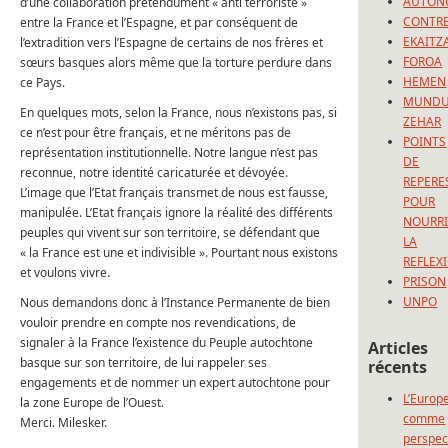
AUTON
d’une collaboration prétendument « anti terroriste »
CONTRE
entre la France et l’Espagne, et par conséquent de
EKAITZ
l’extradition vers l’Espagne de certains de nos frères et
FOROA
sœurs basques alors même que la torture perdure dans
HEMEN
ce Pays.
MUND
En quelques mots, selon la France, nous n’existons pas, si
ZEHAR
ce n’est pour être français, et ne méritons pas de
POINTS
représentation institutionnelle. Notre langue n’est pas
DE
reconnue, notre identité caricaturée et dévoyée.
REPERE
L’image que l’Etat français transmet de nous est fausse,
POUR
manipulée. L’Etat français ignore la réalité des différents
NOURRI
peuples qui vivent sur son territoire, se défendant que
LA
« la France est une et indivisible ». Pourtant nous existons
REFLEX
et voulons vivre.
PRISON
UNPO
Nous demandons donc à l’Instance Permanente de bien
vouloir prendre en compte nos revendications, de
signaler à la France l’existence du Peuple autochtone
Articles
basque sur son territoire, de lui rappeler ses
récents
engagements et de nommer un expert autochtone pour
L’Europ
la zone Europe de l’Ouest.
comme
Merci. Milesker.
perspec