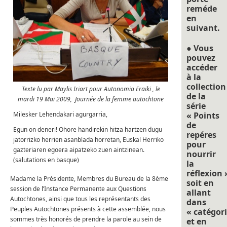
reméde
en
suivant.
● Vous
pouvez
accéder
à la
collection
Texte lu par Maylis Iriart pour Autonomia Eraiki , le
de la
mardi 19 Mai 2009, Journée de la femme autochtone
série
« Points
Milesker Lehendakari agurgarria,
de
Egun on deneri! Ohore handirekin hitza hartzen dugu
repéres
jatorrizko herrien asanblada horretan, Euskal Herriko
pour
gazteriaren egoera aipatzeko zuen aintzinean.
nourrir
(salutations en basque)
la
réflexion 
Madame la Présidente, Membres du Bureau de la 8ème
soit en
session de l’Instance Permanente aux Questions
allant
Autochtones, ainsi que tous les représentants des
dans
Peuples Autochtones présents à cette assemblée, nous
« catégori
sommes très honorés de prendre la parole au sein de
et en