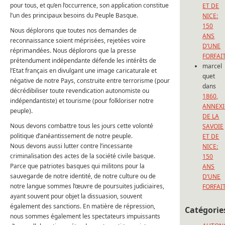
pour tous, et qu’en l’occurrence, son application constitue
ET DE
l’un des principaux besoins du Peuple Basque.
NICE:
150
Nous déplorons que toutes nos demandes de
ANS
reconnaissance soient méprisées, rejetées voire
D’UNE
réprimandées. Nous déplorons que la presse
FORFAI
prétendument indépendante défende les intérêts de
marcel
l’Etat français en divulgant une image caricaturale et
quet
négative de notre Pays, construite entre terrorisme (pour
dans
décrédibiliser toute revendication autonomiste ou
1860,
indépendantiste) et tourisme (pour folkloriser notre
ANNEX
peuple).
DE LA
Nous devons combattre tous les jours cette volonté
SAVOIE
politique d’anéantissement de notre peuple.
ET DE
Nous devons aussi lutter contre l’incessante
NICE:
criminalisation des actes de la société civile basque.
150
Parce que patriotes basques qui militons pour la
ANS
sauvegarde de notre identité, de notre culture ou de
D’UNE
notre langue sommes l’œuvre de poursuites judiciaires,
FORFAI
ayant souvent pour objet la dissuasion, souvent
également des sanctions. En matière de répression,
Catégorie
nous sommes également les spectateurs impuissants