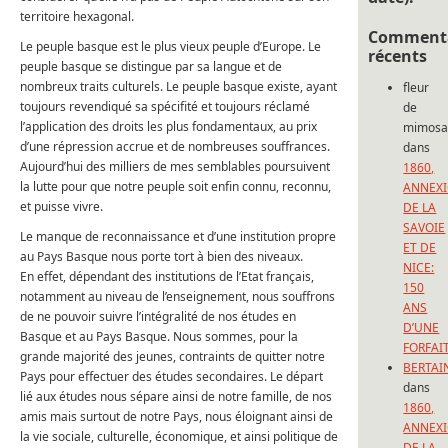
territoire hexagonal.
Commenta
Le peuple basque est le plus vieux peuple d’Europe. Le
récents
peuple basque se distingue par sa langue et de
nombreux traits culturels. Le peuple basque existe, ayant
fleur
toujours revendiqué sa spécifité et toujours réclamé
de
l’application des droits les plus fondamentaux, au prix
mimos
d’une répression accrue et de nombreuses souffrances.
dans
Aujourd’hui des milliers de mes semblables poursuivent
1860,
la lutte pour que notre peuple soit enfin connu, reconnu,
ANNEX
et puisse vivre.
DE LA
SAVOIE
Le manque de reconnaissance et d’une institution propre
ET DE
au Pays Basque nous porte tort à bien des niveaux.
NICE:
En effet, dépendant des institutions de l’Etat français,
150
notamment au niveau de l’enseignement, nous souffrons
ANS
de ne pouvoir suivre l’intégralité de nos études en
D’UNE
Basque et au Pays Basque. Nous sommes, pour la
FORFAI
grande majorité des jeunes, contraints de quitter notre
BERTAI
Pays pour effectuer des études secondaires. Le départ
dans
lié aux études nous sépare ainsi de notre famille, de nos
1860,
amis mais surtout de notre Pays, nous éloignant ainsi de
ANNEX
la vie sociale, culturelle, économique, et ainsi politique de
DE LA