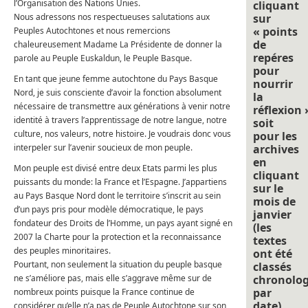
l’Organisation des Nations Unies.
cliquant
Nous adressons nos respectueuses salutations aux
sur
« points
Peuples Autochtones et nous remercions
de
chaleureusement Madame La Présidente de donner la
repéres
parole au Peuple Euskaldun, le Peuple Basque.
pour
En tant que jeune femme autochtone du Pays Basque
nourrir
Nord, je suis consciente d’avoir la fonction absolument
la
nécessaire de transmettre aux générations à venir notre
réflexion 
identité à travers l’apprentissage de notre langue, notre
soit
culture, nos valeurs, notre histoire. Je voudrais donc vous
pour les
interpeler sur l’avenir soucieux de mon peuple.
archives
en
Mon peuple est divisé entre deux Etats parmi les plus
cliquant
puissants du monde: la France et l’Espagne. J’appartiens
sur le
au Pays Basque Nord dont le territoire s’inscrit au sein
mois de
d’un pays pris pour modèle démocratique, le pays
janvier
fondateur des Droits de l’Homme, un pays ayant signé en
(les
2007 la Charte pour la protection et la reconnaissance
textes
des peuples minoritaires.
ont été
Pourtant, non seulement la situation du peuple basque
classés
ne s’améliore pas, mais elle s’aggrave même sur de
chronolo
par
nombreux points puisque la France continue de
date).
considérer qu’elle n’a pas de Peuple Autochtone sur son