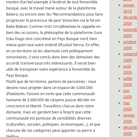
montre d’un bel exemple à l’endroit de tout l’ensemble
janvier
basque, avec le travail mené autour de la plateforme
2010
Batera, ou encore avec les “Recommandations pour faire
décemb
progresser le processus de paix” énoncées via le forum
2009
Bake Bidean. Comme Urtzi Urrutikoetxea le rappelle en
novemb
bien des occasions, la philosophie de la plateforme Gure
2009
Esku Dago s’est concrétisé en Pays Basque nord, bien
octobre
mieux qu’en tout autre endroit d’Euskal Herria. En effet,
2009
en un territoire où les abertzale sont politiquement
septem
minoritaires, il s’est conclu dans bien des domaines des
2009
accords transversaux très intéressants. Il serait bien
août
utile de transposer votre expérience à l’ensemble du
2009
Pays Basque.
juillet
Plutôt que de territoires, parlons de personnes : nous
2009
devons nous projeter dans un espace de 3.000.000
juin
d’habitants. Faisons en sorte que cette communauté
2009
humaine de 3.000.000 de citoyens puisse décider en
mai
conscience et liberté. Travaillons chacun dans notre
2009
domaine, mais en gardant bien à l’esprit que cette
janvier
communauté est porteuse de sensibilités diverses
2009
(culturelles, sociales, politiques, économiques…), et que
décemb
chacune de ces catégories peut apporter sa pierre à
2008
l’édifice.