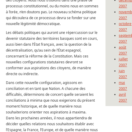
des citoyens. Nous nous trouvons dans une phase de
décemb
processus constitutionnel, ou du moins nous en sommes
2007
à l’orée, n’en doutons pas. Le nouveau schéma politique
novemb
qui découlera de ce processus devra se fonder sur une
2007
nouvelle légitimité démocratique.
octobre
2007
Les débats politiques qui auront une répercussion sur le
septem
devenir statutaire des territoires basques sont en cours,
2007
aussi bien dans l’État français, avec la question de la
août
décentralisation, qu’au sein de l’État espagnol,
2007
concernant la réforme de la Constitution. Mais ces
juillet
nouvelles configurations statutaires devront se
2007
conformer aux aspirations des citoyens, de manière
juin
directe ou indirecte.
2007
Dans cette nouvelle configuration, agissons en
mai
conciliation et en tant que Nation. A chacune des
2007
difficultés, déterminons de concert quelle seraient les
avril
conciliations à minima que nous exigerions du présent
2007
moment historique, et de quelle manière nous
souhaiterions orienter nos aspirations à maxima.
Dans les prochaines années, il nous appartiendra de
décider quelles relations nous souhaitons établir avec
l’Espagne, la France, l’Europe, et de quelle manière nous