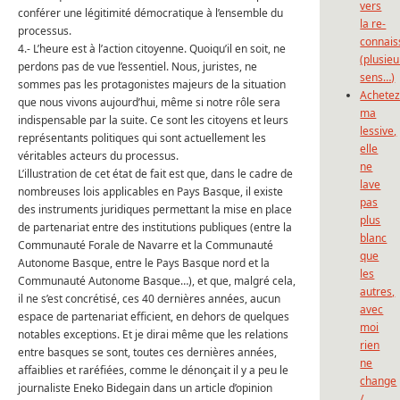
vers
conférer une légitimité démocratique à l’ensemble du
la re-
processus.
connais
4.- L’heure est à l’action citoyenne. Quoiqu’il en soit, ne
(plusieu
perdons pas de vue l’essentiel. Nous, juristes, ne
sens…)
sommes pas les protagonistes majeurs de la situation
Achete
que nous vivons aujourd’hui, même si notre rôle sera
ma
indispensable par la suite. Ce sont les citoyens et leurs
lessive,
représentants politiques qui sont actuellement les
elle
véritables acteurs du processus.
ne
L’illustration de cet état de fait est que, dans le cadre de
lave
nombreuses lois applicables en Pays Basque, il existe
pas
des instruments juridiques permettant la mise en place
plus
de partenariat entre des institutions publiques (entre la
blanc
Communauté Forale de Navarre et la Communauté
que
Autonome Basque, entre le Pays Basque nord et la
les
Communauté Autonome Basque…), et que, malgré cela,
autres,
il ne s’est concrétisé, ces 40 dernières années, aucun
avec
espace de partenariat efficient, en dehors de quelques
moi
notables exceptions. Et je dirai même que les relations
rien
entre basques se sont, toutes ces dernières années,
ne
affaiblies et raréfiées, comme le dénonçait il y a peu le
change
journaliste Eneko Bidegain dans un article d’opinion
/