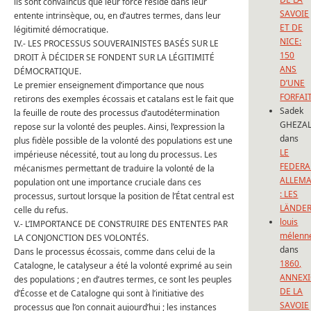
ils sont convaincus que leur force réside dans leur
SAVOIE
entente intrinsèque, ou, en d’autres termes, dans leur
ET DE
légitimité démocratique.
NICE:
IV.- LES PROCESSUS SOUVERAINISTES BASÉS SUR LE
150
DROIT À DÉCIDER SE FONDENT SUR LA LÉGITIMITÉ
ANS
DÉMOCRATIQUE.
D’UNE
Le premier enseignement d’importance que nous
FORFAI
retirons des exemples écossais et catalans est le fait que
Sadek
la feuille de route des processus d’autodétermination
GHEZAL
repose sur la volonté des peuples. Ainsi, l’expression la
dans
plus fidèle possible de la volonté des populations est une
LE
impérieuse nécessité, tout au long du processus. Les
FEDERA
mécanismes permettant de traduire la volonté de la
ALLEM
population ont une importance cruciale dans ces
: LES
processus, surtout lorsque la position de l’État central est
LÄNDE
celle du refus.
louis
V.- L’IMPORTANCE DE CONSTRUIRE DES ENTENTES PAR
mélenn
LA CONJONCTION DES VOLONTÉS.
dans
Dans le processus écossais, comme dans celui de la
1860,
Catalogne, le catalyseur a été la volonté exprimé au sein
ANNEX
des populations ; en d’autres termes, ce sont les peuples
DE LA
d’Écosse et de Catalogne qui sont à l’initiative des
SAVOIE
processus que l’on connait aujourd’hui ; les instances