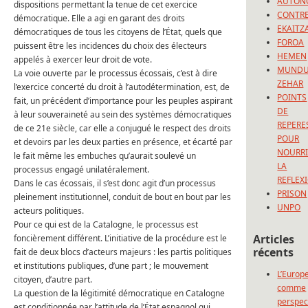
AUTON
dispositions permettant la tenue de cet exercice
CONTRE
démocratique. Elle a agi en garant des droits
EKAITZ
démocratiques de tous les citoyens de l’État, quels que
FOROA
puissent être les incidences du choix des électeurs
HEMEN
appelés à exercer leur droit de vote.
MUND
La voie ouverte par le processus écossais, c’est à dire
ZEHAR
l’exercice concerté du droit à l’autodétermination, est, de
POINTS
fait, un précédent d’importance pour les peuples aspirant
DE
à leur souveraineté au sein des systèmes démocratiques
REPERE
de ce 21e siècle, car elle a conjugué le respect des droits
POUR
et devoirs par les deux parties en présence, et écarté par
NOURRI
le fait même les embuches qu’aurait soulevé un
LA
processus engagé unilatéralement.
REFLEX
Dans le cas écossais, il s’est donc agit d’un processus
PRISON
pleinement institutionnel, conduit de bout en bout par les
UNPO
acteurs politiques.
Pour ce qui est de la Catalogne, le processus est
Articles
foncièrement différent. L’initiative de la procédure est le
récents
fait de deux blocs d’acteurs majeurs : les partis politiques
et institutions publiques, d’une part ; le mouvement
L’Europ
citoyen, d’autre part.
comme
La question de la légitimité démocratique en Catalogne
perspec
est conditionnée par l’attitude de l’État espagnol qui