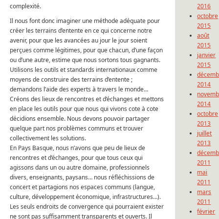
complexité.
2016
octobre
Il nous font donc imaginer une méthode adéquate pour
2015
créer les terrains d’entente en ce qui concerne notre
août
avenir, pour que les avancées au jour le jour soient
2015
perçues comme légitimes, pour que chacun, d’une façon
janvier
ou d’une autre, estime que nous sortons tous gagnants.
2015
Utilisons les outils et standards internationaux comme
décemb
moyens de construire des terrains d’entente ;
2014
demandons l’aide des experts à travers le monde…
novemb
Créons des lieux de rencontres et d’échanges et mettons
2014
en place les outils pour que nous qui vivons cote à cote
octobre
décidions ensemble. Nous devons pouvoir partager
2013
quelque part nos problèmes communs et trouver
juillet
collectivement les solutions.
2013
En Pays Basque, nous n’avons que peu de lieux de
décemb
rencontres et d’échanges, pour que tous ceux qui
2011
agissons dans un ou autre domaine, professionnels
mai
divers, enseignants, paysans… nous réfléchissions de
2011
concert et partagions nos espaces communs (langue,
mars
culture, développement économique, infrastructures…).
2011
Les seuls endroits de convergence qui pourraient exister
février
ne sont pas suffisamment transparents et ouverts. Il