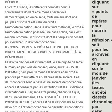
cliquant
DÉCIDER.
sur
En ce 21e siècle, les différents combats pour la
« points
souveraineté doivent être menés par la voie
de
démocratique, et, en ce sens, l’outil majeur dont nos
repéres
peuples disposent est celui du droit à
pour
l’autodétermination. Dans le droit international, le droit à
nourrir
l’autodétermination possède une base solide, car il est
la
reconnu comme un dispositif dont les peuples disposent
réflexion 
pour exercer un droit démocratique.
soit
II.- NOUS SOMMES EN PRÉSENCE D’UNE QUESTION
pour les
DIRECTEMENT LIÉE AUX DROITS DE L’HOMME ET À LA
archives
DÉMOCRATIE.
en
Le droit à décider est intimement lié à la dignité de l’être
cliquant
humain, et, par voie de conséquence, aux DROITS DE
sur le
L’HOMME ; plus précisément à la liberté et au droit à
mois de
prendre part aux affaires publiques de la société. Ces
janvier
deux concepts sont la base d’une société démocratique
(les
textes
et ceci est consacré par les institutions et les juridictions
ont été
internationales. Car, sans être juriste, chacun sait que,
classés
dans une vie humaine, LA NORMALITÉ EST CELLE DE
chronolo
POUVOIR DÉCIDER, et qu’il est de la responsabilité et du
par
devoir d’un État démocratique de garantir les conditions
date).