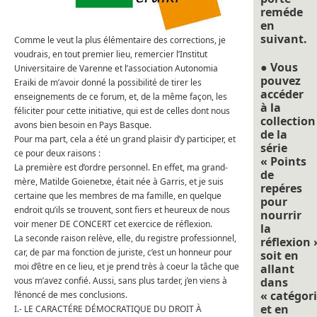
reméde
en
suivant.
Comme le veut la plus élémentaire des corrections, je
voudrais, en tout premier lieu, remercier l’Institut
● Vous
Universitaire de Varenne et l’association Autonomia
pouvez
Eraiki de m’avoir donné la possibilité de tirer les
accéder
enseignements de ce forum, et, de la même façon, les
à la
féliciter pour cette initiative, qui est de celles dont nous
collection
avons bien besoin en Pays Basque.
de la
Pour ma part, cela a été un grand plaisir d’y participer, et
série
ce pour deux raisons :
« Points
La première est d’ordre personnel. En effet, ma grand-
de
mère, Matilde Goienetxe, était née à Garris, et je suis
repéres
certaine que les membres de ma famille, en quelque
pour
endroit qu’ils se trouvent, sont fiers et heureux de nous
nourrir
voir mener DE CONCERT cet exercice de réflexion.
la
La seconde raison relève, elle, du registre professionnel,
réflexion 
car, de par ma fonction de juriste, c’est un honneur pour
soit en
moi d’être en ce lieu, et je prend très à coeur la tâche que
allant
vous m’avez confié. Aussi, sans plus tarder, j’en viens à
dans
« catégori
l’énoncé de mes conclusions.
et en
I.- LE CARACTÉRE DÉMOCRATIQUE DU DROIT À