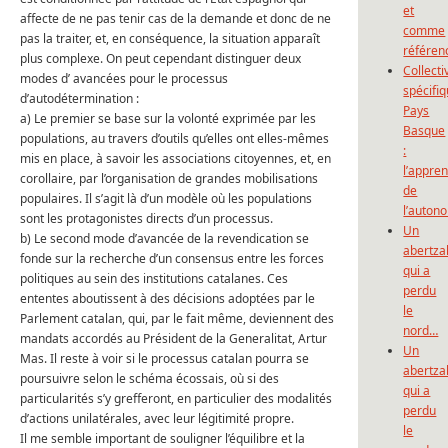
et
affecte de ne pas tenir cas de la demande et donc de ne
comme
pas la traiter, et, en conséquence, la situation apparaît
référen
plus complexe. On peut cependant distinguer deux
Collecti
modes d’ avancées pour le processus
spécifi
d’autodétermination :
Pays
a) Le premier se base sur la volonté exprimée par les
Basque
populations, au travers d’outils qu’elles ont elles-mêmes
:
mis en place, à savoir les associations citoyennes, et, en
l’appre
corollaire, par l’organisation de grandes mobilisations
de
populaires. Il s’agit là d’un modèle où les populations
l’auton
sont les protagonistes directs d’un processus.
Un
b) Le second mode d’avancée de la revendication se
abertza
fonde sur la recherche d’un consensus entre les forces
qui a
politiques au sein des institutions catalanes. Ces
perdu
ententes aboutissent à des décisions adoptées par le
le
Parlement catalan, qui, par le fait même, deviennent des
nord…
mandats accordés au Président de la Generalitat, Artur
Un
Mas. Il reste à voir si le processus catalan pourra se
abertza
poursuivre selon le schéma écossais, où si des
qui a
particularités s’y grefferont, en particulier des modalités
perdu
d’actions unilatérales, avec leur légitimité propre.
le
Il me semble important de souligner l’équilibre et la