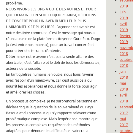
septem
problème.
2019
NOUS VIVONS LES UNS À COTÉ DES AUTRES ET POUR
juin
QUE DEMAIN IL EN SOIT TOUJOURS AINSI, DÉCIDONS
2019
DE CONCERT POUR UN AVENIR MEILLEUR, PLUS
avril
HARMONIEUX ET PLUS LIBRE. Façonner cet avenir est
2019
notre destinée commune. C’est le message qui nous a
février
réuni au sein de la plateforme citoyenne Gure Esku Dago
2019
(« c’est entre nos mains »), pour un travail concerté et
novemb
pour créer des terrains d’entente.
2018
Déterminer notre avenir n’est pas la seule affaire des
octobre
abertzale ; c’est l’affaire et le défi de tous les démocrates,
2018
acteurs de la société.
juin
En tant qu’êtres humains, en outre, nous lions l’avenir
2018
avec l’espoir d’un mieux-vivre, car c’est aussi cela qui
mai
nourrit les espérances et nous donne la force pour agir
2018
et améliorer les choses.
avril
Un processus complexe. Je ne surprendrai personne en
2018
déclarant que la question de la souveraineté du Pays
septem
Basque et du processus qui s’y rapporte relèvent d’une
2017
problématique complexe. Mais l’expérience montre que
mai
les processus complexes requièrent des méthodes
2017
adaptées pour dénouer les difficultés et vaincre la
octobre