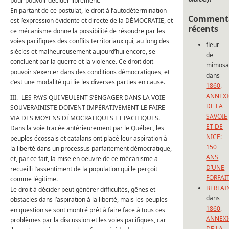
pour pouvoir décider librement.
En partant de ce postulat, le droit à l’autodétermination
Commenta
est l’expression évidente et directe de la DÉMOCRATIE, et
récents
ce mécanisme donne la possibilité de résoudre par les
voies pacifiques des conflits territoriaux qui, au long des
fleur
siècles et malheureusement aujourd’hui encore, se
de
concluent par la guerre et la violence. Ce droit doit
mimos
pouvoir s’exercer dans des conditions démocratiques, et
dans
c’est une modalité qui lie les diverses parties en cause.
1860,
ANNEX
III.- LES PAYS QUI VEULENT S’ENGAGER DANS LA VOIE
DE LA
SOUVERAINISTE DOIVENT IMPÉRATIVEMENT LE FAIRE
SAVOIE
VIA DES MOYENS DÉMOCRATIQUES ET PACIFIQUES.
ET DE
Dans la voie tracée antérieurement par le Québec, les
NICE:
peuples écossais et catalans ont placé leur aspiration à
150
la liberté dans un processus parfaitement démocratique,
ANS
et, par ce fait, la mise en oeuvre de ce mécanisme a
D’UNE
recueilli l’assentiment de la population qui le perçoit
FORFAI
comme légitime.
BERTAI
Le droit à décider peut générer difficultés, gênes et
dans
obstacles dans l’aspiration à la liberté, mais les peuples
1860,
en question se sont montré prêt à faire face à tous ces
ANNEX
problèmes par la discussion et les voies pacifiques, car
DE LA