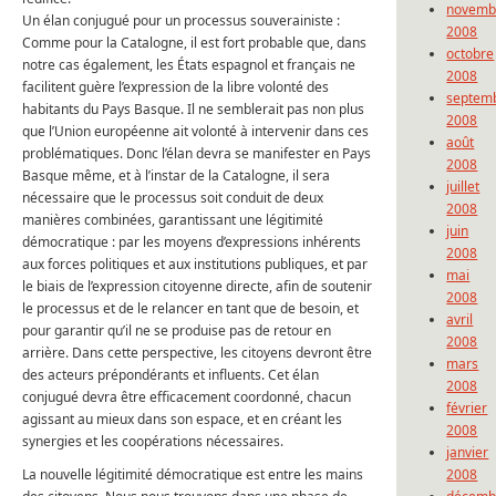
novemb
Un élan conjugué pour un processus souverainiste :
2008
Comme pour la Catalogne, il est fort probable que, dans
octobre
notre cas également, les États espagnol et français ne
2008
facilitent guère l’expression de la libre volonté des
septem
habitants du Pays Basque. Il ne semblerait pas non plus
2008
que l’Union européenne ait volonté à intervenir dans ces
août
problématiques. Donc l’élan devra se manifester en Pays
2008
Basque même, et à l’instar de la Catalogne, il sera
juillet
nécessaire que le processus soit conduit de deux
2008
manières combinées, garantissant une légitimité
juin
démocratique : par les moyens d’expressions inhérents
2008
aux forces politiques et aux institutions publiques, et par
mai
le biais de l’expression citoyenne directe, afin de soutenir
2008
le processus et de le relancer en tant que de besoin, et
avril
pour garantir qu’il ne se produise pas de retour en
2008
arrière. Dans cette perspective, les citoyens devront être
mars
des acteurs prépondérants et influents. Cet élan
2008
conjugué devra être efficacement coordonné, chacun
février
agissant au mieux dans son espace, et en créant les
2008
synergies et les coopérations nécessaires.
janvier
La nouvelle légitimité démocratique est entre les mains
2008