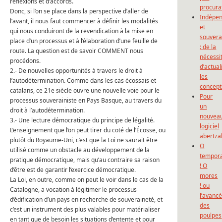
réflexions et d’accords.
procura
Donc, si l’on se place dans la perspective d’aller de
Indépe
l’avant, il nous faut commencer à définir les modalités
et
qui nous conduiront de la revendication à la mise en
souvera
place d’un processus et à l’élaboration d’une feuille de
: de la
route. La question est de savoir COMMENT nous
nécessi
procédons.
d’actual
2.- De nouvelles opportunités à travers le droit à
les
l’autodétermination. Comme dans les cas écossais et
concept
catalans, ce 21e siècle ouvre une nouvelle voie pour le
Pour
processus souverainiste en Pays Basque, au travers du
un
droit à l’autodétermination.
nouvea
3.- Une lecture démocratique du principe de légalité.
logiciel
L’enseignement que l’on peut tirer du coté de l’Écosse, ou
abertza
plutôt du Royaume-Uni, c’est que la Loi ne saurait être
O
utilisé comme un obstacle au développement de la
tempor
pratique démocratique, mais qu’au contraire sa raison
! O
d’être est de garantir l’exercice démocratique.
mores
La Loi, en outre, comme on peut le voir dans le cas de la
! ou
Catalogne, a vocation à légitimer le processus
l’avanc
d’édification d’un pays en recherche de souveraineté, et
des
c’est un instrument des plus valables pour matérialiser
poulpes
en tant que de besoin les situations d’entente et pour