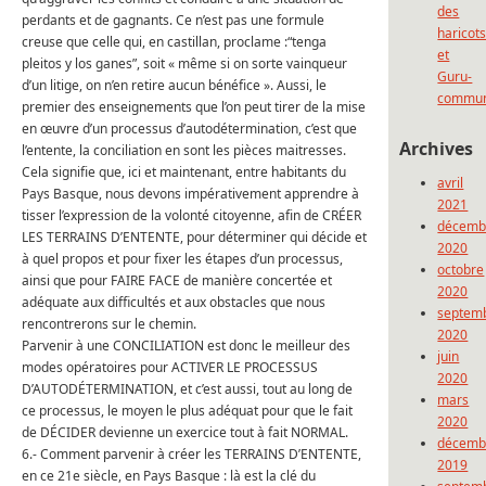
des
perdants et de gagnants. Ce n’est pas une formule
haricot
creuse que celle qui, en castillan, proclame :“tenga
et
pleitos y los ganes”, soit « même si on sorte vainqueur
Guru-
d’un litige, on n’en retire aucun bénéfice ». Aussi, le
commun
premier des enseignements que l’on peut tirer de la mise
en œuvre d’un processus d’autodétermination, c’est que
Archives
l’entente, la conciliation en sont les pièces maitresses.
Cela signifie que, ici et maintenant, entre habitants du
avril
Pays Basque, nous devons impérativement apprendre à
2021
tisser l’expression de la volonté citoyenne, afin de CRÉER
décemb
LES TERRAINS D’ENTENTE, pour déterminer qui décide et
2020
à quel propos et pour fixer les étapes d’un processus,
octobre
ainsi que pour FAIRE FACE de manière concertée et
2020
adéquate aux difficultés et aux obstacles que nous
septem
rencontrerons sur le chemin.
2020
Parvenir à une CONCILIATION est donc le meilleur des
juin
modes opératoires pour ACTIVER LE PROCESSUS
2020
D’AUTODÉTERMINATION, et c’est aussi, tout au long de
mars
ce processus, le moyen le plus adéquat pour que le fait
2020
de DÉCIDER devienne un exercice tout à fait NORMAL.
décemb
6.- Comment parvenir à créer les TERRAINS D’ENTENTE,
2019
en ce 21e siècle, en Pays Basque : là est la clé du