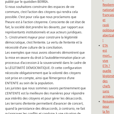
publié par le quotidien BERRIA.
Repliem
Si nous souhaitons construire des espaces de vie
national
communs, c’est l’action des citoyens qui rendra cela
françai
possible. C’est pour cela que nous proclamons que
et
l’heure est à l’action citoyenne. Consciente de cet état de
repli
fait, la société doit prendre les devants, par rapport aux
politiqu
représentants institutionnels et aux acteurs juridiques.
abertza
5.- L’instrument majeur pour construire la légitimité
!
démocratique, c’est l’entente. La vertu de l’entente et la
ETA
nécessité d’une culture de la conciliation.
est
Les exemples que nous avons observés démontrent que
mort…
la mise en œuvre du droit à l’autodétermination place un
vive
processus d’accession à la souveraineté dans le cadre de
ETA ?
la LÉGITIMITÉ DÉMOCRATIQUE. Et cette configuration
quelle
nécessite obligatoirement que la volonté des citoyens
légitimi
soit prise en compte, ainsi que l’émergence d’une
des
ENTENTE au sein de la population.
chefs
Les juristes que nous sommes savons pertinemment que
sans
L’ENTENTE est la meilleure des manières pour répondre
armées
aux intérêts des citoyens et pour gérer les désaccords.
Requie
Les terrains d’entente permettent d’avancer de concert,
pour
quand la persistance des désaccords, à contrario, ne fait
la fin
qu’aggraver les conflits et conduire à une situation de