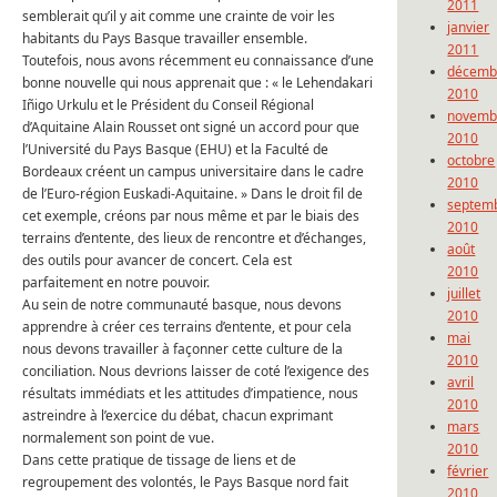
2011
semblerait qu’il y ait comme une crainte de voir les
janvier
habitants du Pays Basque travailler ensemble.
2011
Toutefois, nous avons récemment eu connaissance d’une
décemb
bonne nouvelle qui nous apprenait que : « le Lehendakari
2010
Iñigo Urkulu et le Président du Conseil Régional
novemb
d’Aquitaine Alain Rousset ont signé un accord pour que
2010
l’Université du Pays Basque (EHU) et la Faculté de
octobre
Bordeaux créent un campus universitaire dans le cadre
2010
de l’Euro-région Euskadi-Aquitaine. » Dans le droit fil de
septem
cet exemple, créons par nous même et par le biais des
2010
terrains d’entente, des lieux de rencontre et d’échanges,
août
des outils pour avancer de concert. Cela est
2010
parfaitement en notre pouvoir.
juillet
Au sein de notre communauté basque, nous devons
2010
apprendre à créer ces terrains d’entente, et pour cela
mai
nous devons travailler à façonner cette culture de la
2010
conciliation. Nous devrions laisser de coté l’exigence des
avril
résultats immédiats et les attitudes d’impatience, nous
2010
astreindre à l’exercice du débat, chacun exprimant
mars
normalement son point de vue.
2010
Dans cette pratique de tissage de liens et de
février
regroupement des volontés, le Pays Basque nord fait
2010