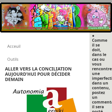
●
Comme
il se
Acceuil
doit,
dans le
Outils
cas ou
vous
ALLER VERS LA CONCILIATION
rencontre
une
AUJOURD’HUI POUR DÉCIDER
imperfect
DEMAIN
dans un
contenu,
postez
un
commenta
il sera
porté