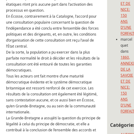
ET DE
étatiques n’ont pris aucune part dans l’activation des
NICE:
processus en question.
150
En Écosse, contrairement à la Catalogne, l’accord pour
ANS
une consultation populaire concernant la question de
D’UNE
l’indépendance a été conclu entre l’ensemble des forces
FORFAI
politiques et des dirigeants, et, en outre, les conditions
marcel
d’organisation de cette consultation ont reçu l’aval de
quet
l’État central.
dans
De la sorte, la population a pu exercer dans la plus
1860,
parfaite normalité le droit à décider et les résultats de la
ANNEX
consultation ont été entouré de toutes les garanties
DE LA
démocratiques.
SAVOIE
Tous les acteurs ont fait montre d’une maturité
ET DE
démocratique évidente et le système démocratique
NICE:
britannique est ressorti renforcé de cet exercice. Les
150
résultats de la consultation ont également été légitimé,
ANS
sans contestation aucune, et ce aussi bien en Écosse,
D’UNE
qu’en Grande-Bretagne, ou au sein de la communauté
FORFAI
internationale.
La Grande-Bretagne a assujéti la question du principe de
légalité à celui du principe de démocratie, et elle a
Catégorie
contribué à la conclusion de l’ensemble des accords et