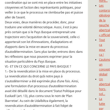
nord…
coordination qui se sont mis en place entre les initiatives
Les
citoyennes et l’action des représentants politiques, pour
contors
veiller à ce que le processus ne s’embourbe pas et puisse
idéolog
aller de l’avant.
de la
Deux voies, deux manières de procéder, donc, pour
gauche
traduire une volonté démocratique. Aussi, il est à peu
abertza
près certain que si le Pays Basque entreprenait une
« officie
trajectoire vers l’acquisition de la souveraineté, celle-ci
Tout
apporterait son lot d’innovations, d’adaptations et
ça
d’apports dans la mise en œuvre du processus
pour
d’autodétermination. Sans plus tarder, entrons donc dans
ça !
les réflexions que nous pouvons exprimer pour la
L’auton
situation particulière du Pays Basque.
un
VI.- ET EN CE QUI CONCERNE LE PAYS BASQUE ?
concept
1.- De la revendication à la mise en place du processus.
global
La revendication du droit qu’à notre pays à
Un
s’autodéterminer a été exprimée plus d’une fois. Ainsi,
abertza
une formulation d’un processus d’autodétermination
hors-
avait été détaillé dans le document ‘Statut Politique pour
sol…
Euskadi’ (art. 13), plus connu sous le nom de ‘Plan
La
Ibarretxe’. Au sein de Udalbiltza également, la
lutte
revendication d’autodétermination à fait l’objet de
par