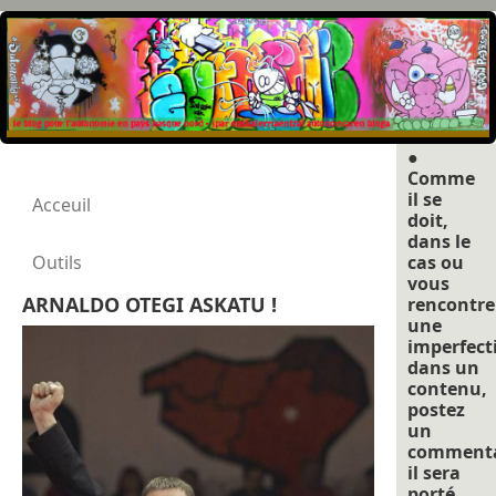
●
Comme
il se
Acceuil
doit,
dans le
Outils
cas ou
vous
ARNALDO OTEGI ASKATU !
rencontre
une
imperfect
dans un
contenu,
postez
un
commenta
il sera
porté