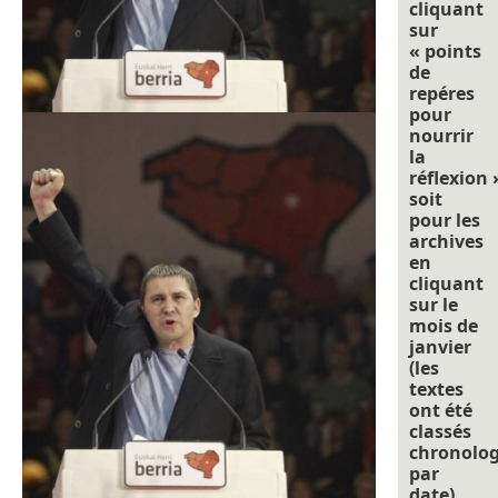
cliquant
sur
« points
de
repéres
pour
nourrir
la
réflexion 
soit
pour les
archives
en
cliquant
sur le
mois de
janvier
(les
textes
ont été
classés
chronolo
par
date).