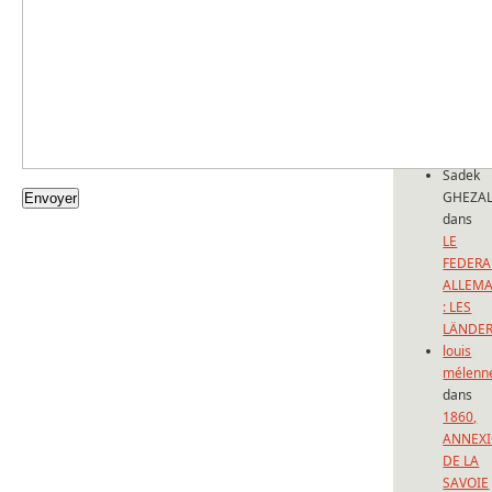
SAVOIE
ET DE
NICE:
150
ANS
D’UNE
FORFAI
Sadek
GHEZAL
dans
LE
FEDERA
ALLEM
: LES
LÄNDE
louis
mélenn
dans
1860,
ANNEX
DE LA
SAVOIE