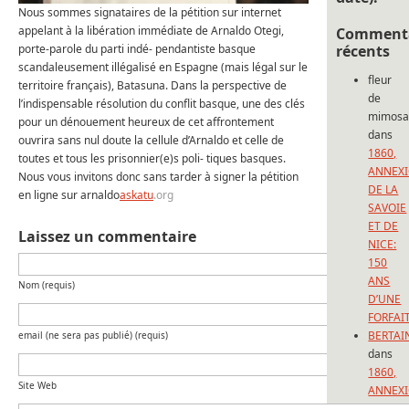
Nous sommes signataires de la pétition sur internet
appelant à la libération immédiate de Arnaldo Otegi,
Commenta
porte-parole du parti indé- pendantiste basque
récents
scandaleusement illégalisé en Espagne (mais légal sur le
fleur
territoire français), Batasuna. Dans la perspective de
de
l’indispensable résolution du conflit basque, une des clés
mimos
pour un dénouement heureux de cet affrontement
dans
ouvrira sans nul doute la cellule d’Arnaldo et celle de
1860,
toutes et tous les prisonnier(e)s poli- tiques basques.
ANNEX
Nous vous invitons donc sans tarder à signer la pétition
DE LA
en ligne sur arnaldo
askatu
.org
SAVOIE
ET DE
Laissez un commentaire
NICE:
150
ANS
Nom (requis)
D’UNE
FORFAI
BERTAI
email (ne sera pas publié) (requis)
dans
1860,
Site Web
ANNEX
DE LA