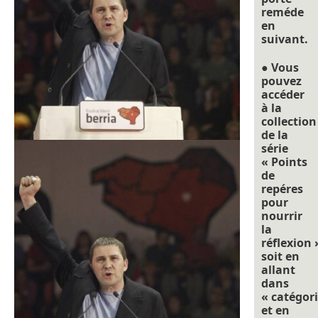
reméde
en
suivant.
● Vous
pouvez
accéder
à la
collection
de la
série
« Points
de
repéres
pour
nourrir
la
réflexion 
soit en
allant
dans
« catégori
et en