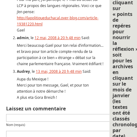
cliquant
LCP à propos des langues régionales. Voici ce que
sur
j’en pense:
« points
http://lapolitiqueduchacal.over-blog.com/article-
de
19381220.html
repéres
Gael
pour
nourrir
admin
, le
12 mai, 2008 à 20 h 48 min
Said:
la
Merci beaucoup Gaël pour ton relai d’information…
réflexion 
et bravo pour ton article compte-rendu de ta
soit
participation à ce bien « étrange » débat sur la
pour les
chaine parlementaire française. Vraiment édifiant !
archives
Audrey
, le
13 mai, 2008 à 20 h 48 min
Said:
en
cliquant
Aupa du Mexique !
sur le
Merci pour ton message, Gael, et pour ton
mois de
attention à notre démarche !
janvier
A plus eta Gora Breizh !
(les
textes
Laissez un commentaire
ont été
classés
chronolo
Nom (requis)
par
date).