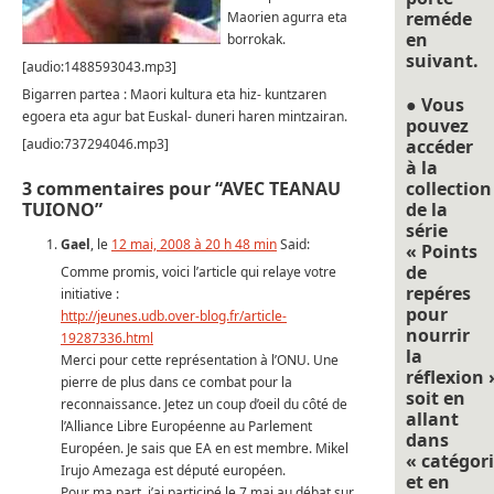
reméde
Maorien agurra eta
en
borrokak.
suivant.
[audio:1488593043.mp3]
Bigarren partea : Maori kultura eta hiz- kuntzaren
● Vous
egoera eta agur bat Euskal- duneri haren mintzairan.
pouvez
[audio:737294046.mp3]
accéder
à la
3 commentaires pour “AVEC TEANAU
collection
TUIONO”
de la
série
Gael
, le
12 mai, 2008 à 20 h 48 min
Said:
« Points
de
Comme promis, voici l’article qui relaye votre
repéres
initiative :
pour
http://jeunes.udb.over-blog.fr/article-
nourrir
19287336.html
la
Merci pour cette représentation à l’ONU. Une
réflexion 
pierre de plus dans ce combat pour la
soit en
reconnaissance. Jetez un coup d’oeil du côté de
allant
l’Alliance Libre Européenne au Parlement
dans
Européen. Je sais que EA en est membre. Mikel
« catégori
Irujo Amezaga est député européen.
et en
Pour ma part, j’ai participé le 7 mai au débat sur