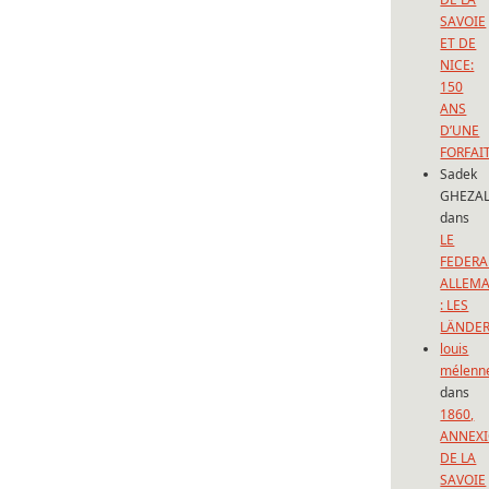
SAVOIE
ET DE
NICE:
150
ANS
D’UNE
FORFAI
Sadek
GHEZAL
dans
LE
FEDERA
ALLEM
: LES
LÄNDE
louis
mélenn
dans
1860,
ANNEX
DE LA
SAVOIE