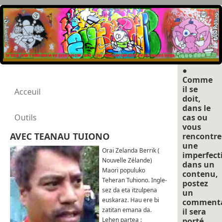
●
Comme
il se
Acceuil
doit,
dans le
Outils
cas ou
vous
AVEC TEANAU TUIONO
rencontre
une
Orai Zelanda Berrik (
imperfect
Nouvelle Zélande)
dans un
Maori populuko
contenu,
Teheran Tuhiono. Ingle-
postez
sez da eta itzulpena
un
euskaraz. Hau ere bi
commenta
zatitan emana da.
il sera
Lehen partea :
porté