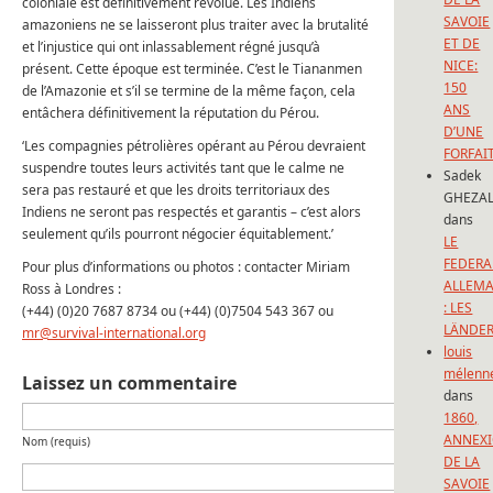
coloniale est définitivement révolue. Les Indiens
SAVOIE
amazoniens ne se laisseront plus traiter avec la brutalité
ET DE
et l’injustice qui ont inlassablement régné jusqu’à
NICE:
présent. Cette époque est terminée. C’est le Tiananmen
150
de l’Amazonie et s’il se termine de la même façon, cela
ANS
entâchera définitivement la réputation du Pérou.
D’UNE
‘Les compagnies pétrolières opérant au Pérou devraient
FORFAI
suspendre toutes leurs activités tant que le calme ne
Sadek
sera pas restauré et que les droits territoriaux des
GHEZAL
Indiens ne seront pas respectés et garantis – c’est alors
dans
seulement qu’ils pourront négocier équitablement.’
LE
FEDERA
Pour plus d’informations ou photos : contacter Miriam
ALLEM
Ross à Londres :
: LES
(+44) (0)20 7687 8734 ou (+44) (0)7504 543 367 ou
LÄNDE
mr@survival-international.org
louis
mélenn
Laissez un commentaire
dans
1860,
ANNEX
Nom (requis)
DE LA
SAVOIE