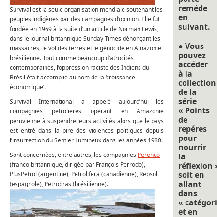
reméde
Survival est la seule organisation mondiale soutenant les
en
peuples indigènes par des campagnes d’opinion. Elle fut
suivant.
fondée en 1969 à la suite d’un article de Norman Lewis,
dans le journal britannique Sunday Times dénonçant les
● Vous
massacres, le vol des terres et le génocide en Amazonie
pouvez
brésilienne. Tout comme beaucoup d’atrocités
accéder
contemporaines, l’oppression raciste des Indiens du
à la
Brésil était accomplie au nom de la ‘croissance
collection
économique’.
de la
série
Survival International a appelé aujourd’hui les
« Points
compagnies pétrolières opérant en Amazonie
de
péruvienne à suspendre leurs activités alors que le pays
repéres
est entré dans la pire des violences politiques depuis
pour
l’insurrection du Sentier Lumineux dans les années 1980.
nourrir
Sont concernées, entre autres, les compagnies
Perenco
la
(franco-britannique, dirigée par François Perrodo),
réflexion 
soit en
PlusPetrol (argentine), Petrolifera (canadienne), Repsol
allant
(espagnole), Petrobras (brésilienne).
dans
« catégori
et en