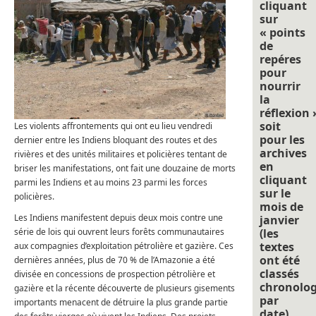
cliquant
sur
« points
de
repéres
pour
nourrir
la
réflexion 
soit
Les violents affrontements qui ont eu lieu vendredi
pour les
dernier entre les Indiens bloquant des routes et des
archives
rivières et des unités militaires et policières tentant de
en
briser les manifestations, ont fait une douzaine de morts
cliquant
parmi les Indiens et au moins 23 parmi les forces
sur le
policières.
mois de
Les Indiens manifestent depuis deux mois contre une
janvier
série de lois qui ouvrent leurs forêts communautaires
(les
textes
aux compagnies d’exploitation pétrolière et gazière. Ces
ont été
dernières années, plus de 70 % de l’Amazonie a été
classés
divisée en concessions de prospection pétrolière et
chronolo
gazière et la récente découverte de plusieurs gisements
par
importants menacent de détruire la plus grande partie
date).