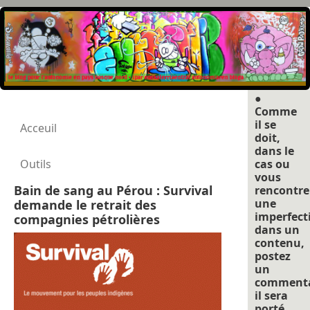
●
Comme
il se
Acceuil
doit,
dans le
Outils
cas ou
vous
Bain de sang au Pérou : Survival
rencontre
une
demande le retrait des
imperfect
compagnies pétrolières
dans un
contenu,
postez
un
commenta
il sera
porté