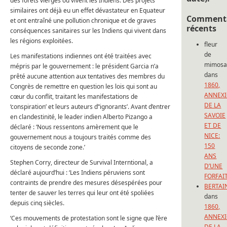
des forêts vierges où vivent les Indiens. Des projets
similaires ont déjà eu un effet dévastateur en Equateur
Commenta
et ont entraîné une pollution chronique et de graves
récents
conséquences sanitaires sur les Indiens qui vivent dans
les régions exploitées.
fleur
de
Les manifestations indiennes ont été traitées avec
mimos
mépris par le gouvernement : le président Garcia n’a
dans
prêté aucune attention aux tentatives des membres du
1860,
Congrès de remettre en question les lois qui sont au
ANNEX
cœur du conflit, traitant les manifestations de
DE LA
‘conspiration’ et leurs auteurs d’‘ignorants’. Avant d’entrer
SAVOIE
en clandestinité, le leader indien Alberto Pizango a
ET DE
déclaré : ‘Nous ressentons amèrement que le
NICE:
gouvernement nous a toujours traités comme des
150
citoyens de seconde zone.’
ANS
Stephen Corry, directeur de Survival Interntional, a
D’UNE
déclaré aujourd’hui : ‘Les Indiens péruviens sont
FORFAI
contraints de prendre des mesures désespérées pour
BERTAI
tenter de sauver les terres qui leur ont été spoliées
dans
depuis cinq siècles.
1860,
ANNEX
‘Ces mouvements de protestation sont le signe que l’ère
DE LA