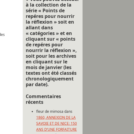
à la collection de la
série « Points de
repéres pour nourrir
la réflexion » soit en
allant dans
« catégories » et en
es
cliquant sur « points
de repéres pour
nourrir la réflexion »,
soit pour les archives
en cliquant sur le
mois de janvier (les
textes ont été classés
chronologiquement
par date).
Commentaires
récents
fleur de mimosa
dans
1860, ANNEXION DE LA
SAVOIE ET DE NICE: 150
ANS D’UNE FORFAITURE