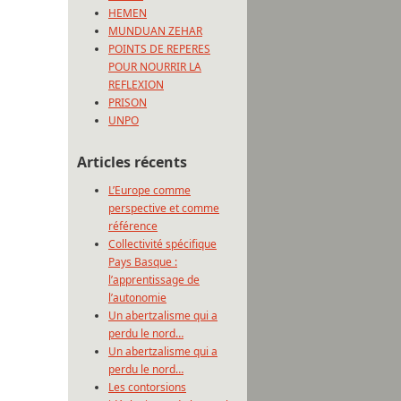
HEMEN
MUNDUAN ZEHAR
POINTS DE REPERES
POUR NOURRIR LA
REFLEXION
PRISON
UNPO
Articles récents
L’Europe comme
perspective et comme
référence
Collectivité spécifique
Pays Basque :
l’apprentissage de
l’autonomie
Un abertzalisme qui a
perdu le nord…
Un abertzalisme qui a
perdu le nord…
Les contorsions