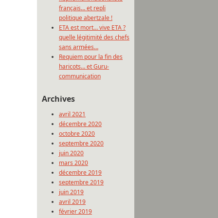
français… et repli
politique abertzale !
ETA est mort… vive ETA ?
quelle légitimité des chefs
sans armées…
Requiem pour la fin des
haricots… et Guru-
communication
Archives
avril 2021
décembre 2020
octobre 2020
septembre 2020
juin 2020
mars 2020
décembre 2019
septembre 2019
juin 2019
avril 2019
février 2019