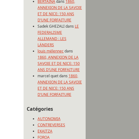
BERTAINA
dans
1860,
ANNEXION DE LA SAVOIE
ET DE NICE: 150 ANS
D’UNE FORFAITURE
Sadek GHEZALI
dans
LE
FEDERALISME
ALLEMAND : LES
LÄNDERS
louis mélennec
dans
1860, ANNEXION DE LA
SAVOIE ET DE NICE: 150
ANS D’UNE FORFAITURE
marcel quet
dans
1860,
ANNEXION DE LA SAVOIE
ET DE NICE: 150 ANS
D’UNE FORFAITURE
Catégories
AUTONOMIA
CONTREVERSES
EKAITZA
FOROA