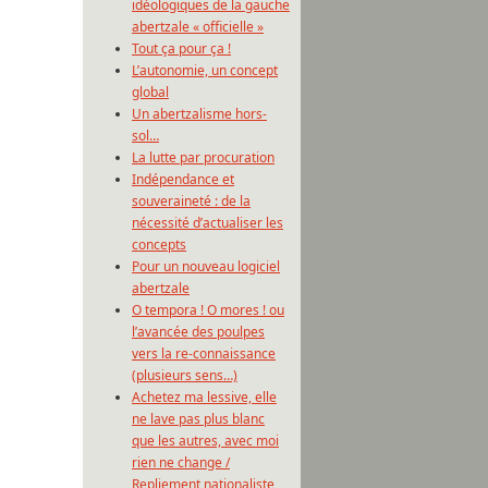
idéologiques de la gauche
abertzale « officielle »
Tout ça pour ça !
L’autonomie, un concept
global
Un abertzalisme hors-
sol…
La lutte par procuration
Indépendance et
souveraineté : de la
nécessité d’actualiser les
concepts
Pour un nouveau logiciel
abertzale
O tempora ! O mores ! ou
l’avancée des poulpes
vers la re-connaissance
(plusieurs sens…)
Achetez ma lessive, elle
ne lave pas plus blanc
que les autres, avec moi
rien ne change /
Repliement nationaliste