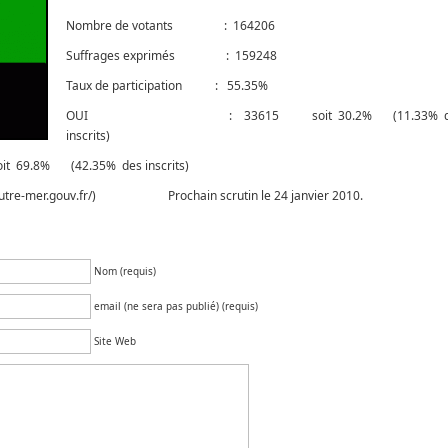
Nombre de votants : 164206
Suffrages exprimés : 159248
Taux de participation : 55.35%
OUI : 33615 soit 30.2% (11.33% d
inscrits)
42.35% des inscrits)
www.outre-mer.gouv.fr/) Prochain scrutin le 24 janvier 2010.
Nom (requis)
email (ne sera pas publié) (requis)
Site Web