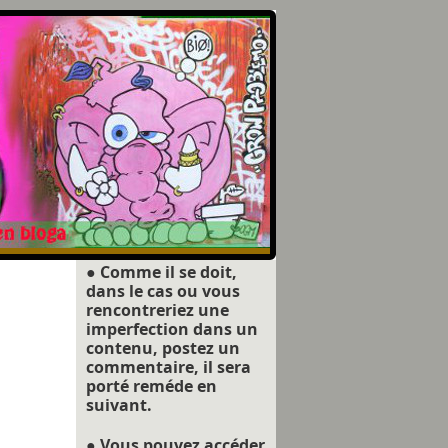
● Comme il se doit,
dans le cas ou vous
rencontreriez une
imperfection dans un
contenu, postez un
commentaire, il sera
porté reméde en
suivant.
● Vous pouvez accéder