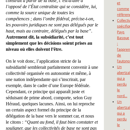
construit à partir de la base, c’est-à-dire à
et
l’opposé de l’État centraliste qui se considère, lui,
comme
comme la source unique de toutes les
référen
compétences ; dans l’ordre fédéral, précise-t-on,
Collecti
les pouvoirs juridiques ne sont pas délégués par le
spécifi
haut, mais au contraire, délégués par la base”
.
Pays
Autrement dit, la subsidiarité, c’est tout
Basque
simplement que les décisions soient prises au
:
niveau où elles doivent l’être.
l’appre
de
On le voit donc, l’application stricte de la
l’auton
Un
subsidiarité semblerait parfaitement convenir à une
abertza
collectivité organisée en autonomie et même, à
qui a
une nation indépendante qui s’inscrirait, par
perdu
exemple, dans le cadre d’une Europe fédérale.
le
Cependant, ce principe qui apparaît juste et
nord…
séduisant de prime abord, comporte, selon Guy
Un
Héraud, quelques lacunes. Ainsi, on lui reproche
abertza
un certain aspect formel du principe de la
qui a
délégation de la base vers le sommet car, et nous
perdu
le citons :
“Quant au fond, il faut bien constater et
le
souligner, que les collectivités de base ne sont pas