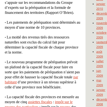
s’appuie sur les recommandations du Groupe
janvier
d’experts sur la péréquation et la formule de
2010
financement des territoires (Rapport O’Brien).
décemb
2009
Les paiements de péréquation sont déterminés au
•
novemb
moyen d’une norme de 10 provinces.
2009
octobre
La moitié des revenus tirés des ressources
•
2009
naturelles sont exclus du calcul fait pour
septem
2009
déterminer la capacité fiscale de chaque province
août
et la norme.
2009
juillet
Le nouveau programme de péréquation prévoit
•
2009
un plafond de la capacité fiscale pour faire en
juin
sorte que les paiements de péréquation n’aient pas
2009
pour effet de hausser la capacité fiscale totale
par
mai
habitant
d’une province à un niveau supérieur à
2009
celle d’une province non bénéficiaire.
janvier
2009
La capacité fiscale des provinces est mesurée au
•
décemb
moyen de cinq
assiettes fiscales
:
impôt sur le
2008
revenu des particuliers
; impôt sur le
revenu
des