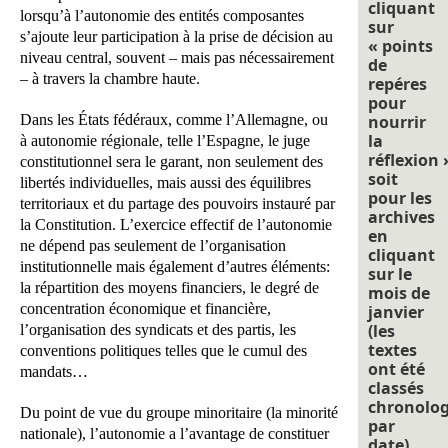
cliquant
lorsqu’à l’autonomie des entités composantes
sur
s’ajoute leur participation à la prise de décision au
« points
niveau central, souvent – mais pas nécessairement
de
– à travers la chambre haute.
repéres
pour
Dans les États fédéraux, comme l’Allemagne, ou
nourrir
la
à autonomie régionale, telle l’Espagne, le juge
réflexion 
constitutionnel sera le garant, non seulement des
soit
libertés individuelles, mais aussi des équilibres
pour les
territoriaux et du partage des pouvoirs instauré par
archives
la Constitution. L’exercice effectif de l’autonomie
en
ne dépend pas seulement de l’organisation
cliquant
institutionnelle mais également d’autres éléments:
sur le
la répartition des moyens financiers, le degré de
mois de
concentration économique et financière,
janvier
(les
l’organisation des syndicats et des partis, les
textes
conventions politiques telles que le cumul des
ont été
mandats…
classés
chronolo
Du point de vue du groupe minoritaire (la minorité
par
nationale), l’autonomie a l’avantage de constituer
date).