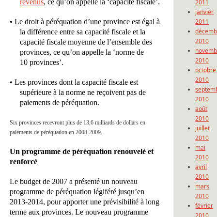
revenus
, ce qu’on appelle la ‘capacité fiscale’.
2011
janvier
• Le droit à péréquation d’une province est égal à
2011
décemb
la différence entre sa capacité fiscale et la
2010
capacité fiscale moyenne de l’ensemble des
novemb
provinces, ce qu’on appelle la ‘norme de
2010
10 provinces’.
octobre
2010
• Les provinces dont la capacité fiscale est
septem
supérieure à la norme ne reçoivent pas de
2010
paiements de péréquation.
août
2010
Six provinces recevront plus de 13,6 milliards de dollars en
juillet
paiements de péréquation en 2008-2009.
2010
mai
Un programme de péréquation renouvelé et
2010
renforcé
avril
2010
Le budget de 2007 a présenté un nouveau
mars
programme de péréquation légiféré jusqu’en
2010
2013-2014, pour apporter une prévisibilité à long
février
terme aux provinces. Le nouveau programme
2010