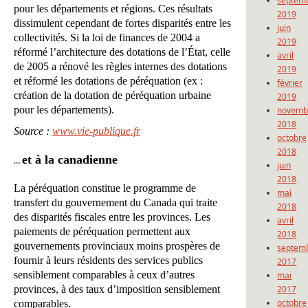
septem
pour les départements et régions. Ces résultats
2019
dissimulent cependant de fortes disparités entre les
juin
collectivités. Si la loi de finances de 2004 a
2019
réformé l’architecture des dotations de l’État, celle
avril
de 2005 a rénové les règles internes des dotations
2019
et réformé les dotations de péréquation (ex :
février
création de la dotation de péréquation urbaine
2019
pour les départements).
novemb
2018
Source :
www.vie-publique.fr
octobre
2018
et à la canadienne
…
juin
2018
La péréquation constitue le programme de
mai
transfert du gouvernement du Canada qui traite
2018
des disparités fiscales entre les provinces. Les
avril
paiements de péréquation permettent aux
2018
gouvernements provinciaux moins prospères de
septem
fournir à leurs résidents des services publics
2017
sensiblement comparables à ceux d’autres
mai
provinces, à des taux d’imposition sensiblement
2017
octobre
comparables.