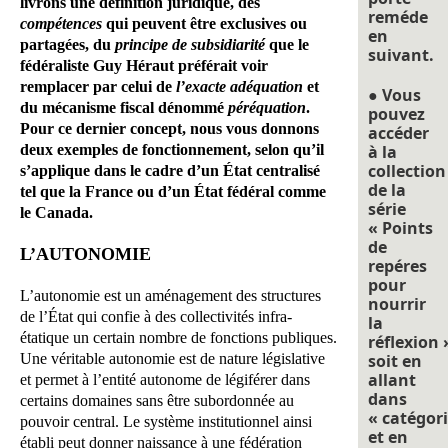
livrons une définition juridique, des
reméde
compétences
qui peuvent être exclusives ou
en
partagées, du
principe de subsidiarité
que le
suivant.
fédéraliste Guy Héraut préférait voir
remplacer par celui de
l’exacte adéquation
et
● Vous
du mécanisme fiscal dénommé
péréquation
.
pouvez
Pour ce dernier concept, nous vous donnons
accéder
deux exemples de fonctionnement, selon qu’il
à la
collection
s’applique dans le cadre d’un État centralisé
de la
tel que la France ou d’un État fédéral comme
série
le Canada.
« Points
de
L’AUTONOMIE
repéres
pour
L’autonomie est un aménagement des structures
nourrir
de l’État qui confie à des collectivités infra-
la
étatique un certain nombre de fonctions publiques.
réflexion 
Une véritable autonomie est de nature législative
soit en
allant
et permet à l’entité autonome de légiférer dans
dans
certains domaines sans être subordonnée au
« catégori
pouvoir central. Le système institutionnel ainsi
et en
établi peut donner naissance à une fédération