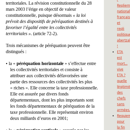
territoriales. La révision constitutionnelle du 28
Repliem
mars 2003 l’érige en objectif de valeur
national
constitutionnelle, puisque désormais
« la loi
françai
prévoit des dispositifs de péréquation destinés à
et
favoriser l’égalité entre les collectivités
repli
territoriales »
. (article 72-2).
politiqu
abertza
Trois mécanismes de péréquation peuvent être
!
distingués :
ETA
est
• la «
péréquation horizontale
» s’effectue entre
mort…
vive
les collectivités territoriales et consiste à
ETA ?
attribuer aux collectivités défavorisées une
quelle
partie des ressources des collectivités les plus
légitimi
« riches ». Elle concerne la taxe professionnelle.
des
Elle est assurée par divers fonds
chefs
départementaux, dont les plus importants sont
sans
les fonds départementaux de péréquation de la
armées
taxe professionnelle. Elle représentait environ
Requie
deux milliards d’euros en 2001;
pour
la fin