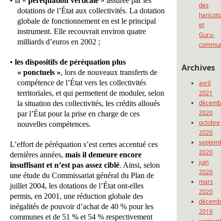
• la «
péréquation verticale
» assurée par les
des
dotations de l’État aux collectivités. La dotation
haricot
globale de fonctionnement en est le principal
et
instrument. Elle recouvrait environ quatre
Guru-
milliards d’euros en 2002 ;
commun
•
les dispositifs de péréquation plus
Archives
« ponctuels »
, lors de nouveaux transferts de
compétence de l’État vers les collectivités
avril
territoriales, et qui permettent de moduler, selon
2021
décemb
la situation des collectivités, les crédits alloués
2020
par l’État pour la prise en charge de ces
octobre
nouvelles compétences.
2020
septem
L’effort de péréquation s’est certes accentué ces
2020
dernières années,
mais il demeure encore
juin
insuffisant et n’est pas assez ciblé
. Ainsi, selon
2020
une étude du Commissariat général du Plan de
mars
juillet 2004, les dotations de l’État ont-elles
2020
permis, en 2001, une réduction globale des
décemb
inégalités de pouvoir d’achat de 40 % pour les
2019
communes et de 51 % et 54 % respectivement