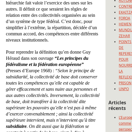
AUTON
hiérarchie fait valoir l’exercice des unes sur les
CONTRE
autres. Il définit ce que seraient les règles de
EKAITZ
relation entre des collectivités organisées au sein
FOROA
d’un système de type fédéral. C’est donc, pour
HEMEN
simplifier à l’extrême, la répartition, décidée d’un
MUND
commun accord, des compétences entre différents
ZEHAR
niveaux institutionnels.
POINTS
DE
Pour reprendre la définition qu’en donne Guy
REPERE
Héraud dans son ouvrage
“Les principes du
POUR
fédéralisme et la fédération européenne”
NOURRI
(Presses d’Europe 1968) :
“Selon le principe de
LA
subsidiarité, la collectivité de base doit conserver
REFLEX
toutes les compétences qu’elle est capable de
PRISON
UNPO
gérer efficacement et sans nuire aux personnes et
aux autres collectivités. Inversement, la collectivité
de base, doit transférer à la collectivité dite
Articles
récents
supérieure les pouvoirs qu’elle n’est pas à même
d’exercer convenablement ; ainsi la collectivité
L’Europ
supérieure intervient, mais n’intervient qu’à titre
comme
subsidiaire
. On dit aussi que la fédération se
perspec