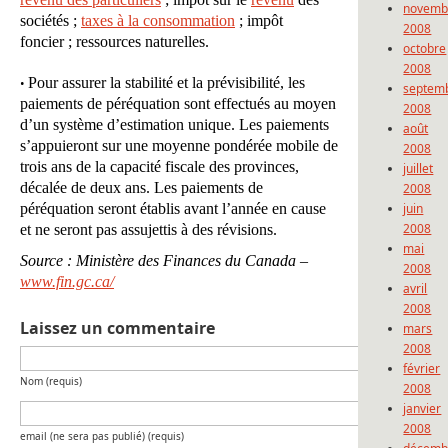
novemb
sociétés ;
taxes à la consommation
; impôt
2008
foncier ; ressources naturelles.
octobre
2008
Pour assurer la stabilité et la prévisibilité, les
•
septem
paiements de péréquation sont effectués au moyen
2008
d’un système d’estimation unique. Les paiements
août
s’appuieront sur une moyenne pondérée mobile de
2008
trois ans de la capacité fiscale des provinces,
juillet
décalée de deux ans. Les paiements de
2008
péréquation seront établis avant l’année en cause
juin
2008
et ne seront pas assujettis à des révisions.
mai
Source : Ministère des Finances du Canada –
2008
www.fin.gc.ca/
avril
2008
Laissez un commentaire
mars
2008
février
Nom (requis)
2008
janvier
2008
email (ne sera pas publié) (requis)