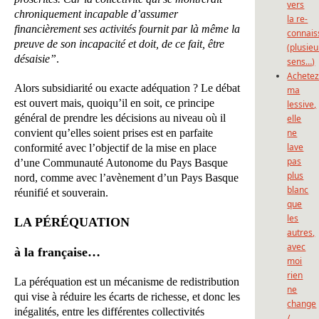
vers
chroniquement incapable d’assumer
la re-
financièrement ses activités fournit par là même la
connais
preuve de son incapacité et doit, de ce fait, être
(plusieu
désaisie”
.
sens…)
Achete
Alors subsidiarité ou exacte adéquation ? Le débat
ma
est ouvert mais, quoiqu’il en soit, ce principe
lessive,
général de prendre les décisions au niveau où il
elle
convient qu’elles soient prises est en parfaite
ne
lave
conformité avec l’objectif de la mise en place
pas
d’une Communauté Autonome du Pays Basque
plus
nord, comme avec l’avènement d’un Pays Basque
blanc
réunifié et souverain.
que
les
LA PÉRÉQUATION
autres,
avec
à la française…
moi
rien
La péréquation est un mécanisme de redistribution
ne
qui vise à réduire les écarts de richesse, et donc les
change
inégalités, entre les différentes collectivités
/