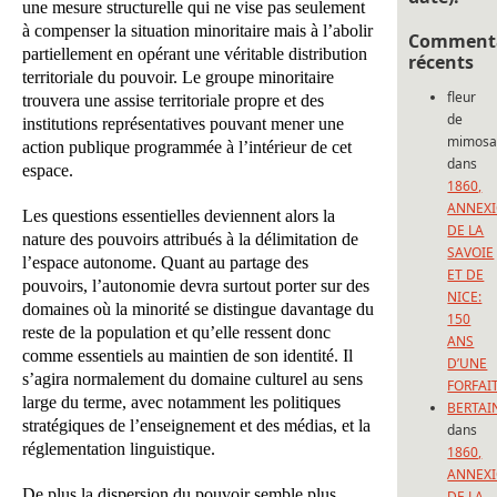
une mesure structurelle qui ne vise pas seulement
à compenser la situation minoritaire mais à l’abolir
Commenta
partiellement en opérant une véritable distribution
récents
territoriale du pouvoir. Le groupe minoritaire
fleur
trouvera une assise territoriale propre et des
de
institutions représentatives pouvant mener une
mimos
action publique programmée à l’intérieur de cet
dans
espace.
1860,
ANNEX
Les questions essentielles deviennent alors la
DE LA
nature des pouvoirs attribués à la délimitation de
SAVOIE
l’espace autonome. Quant au partage des
ET DE
pouvoirs, l’autonomie devra surtout porter sur des
NICE:
domaines où la minorité se distingue davantage du
150
reste de la population et qu’elle ressent donc
ANS
comme essentiels au maintien de son identité. Il
D’UNE
s’agira normalement du domaine culturel au sens
FORFAI
large du terme, avec notamment les politiques
BERTAI
stratégiques de l’enseignement et des médias, et la
dans
réglementation linguistique.
1860,
ANNEX
De plus la dispersion du pouvoir semble plus
DE LA