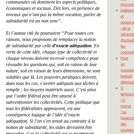
communales où dominent les aspects politiques,
procura
économiques et sociaux. Dés lors, en présence de
Indépe
niveaux qui n’ont pas la même vocation, parler de
et
subsidiarité est un non sens”
.
souvera
: de la
Et l’auteur cité de poursuivre
“Pour toutes ces
nécessi
raisons, nous proposons de remplacer la notion
d’actual
de subsidiarité par celle
d’exacte adéquation
. En
les
vertu de cette idée, chaque type de collectivité et
concept
chaque niveau doivent recevoir compétence pour
Pour
un
résoudre les questions qui, soit en raison de leur
nouvea
nature, soit en raison de leurs dimensions, ne sont
logiciel
solubles que là. Les pouvoirs juridiques doivent,
abertza
dans tous les cas, s’avérer adéquats aux tâches à
O
remplir ; les moyens matériels aussi. C’est ainsi
tempor
que l’ordre fédéral peut être amené à
! O
subventionner les collectivités. Cette politique que
mores
tous les fédéralistes approuvent, est une
! ou
conséquence logique de l’idée d’exacte
l’avanc
adéquation. Si l’on s’en tenait au contraire à la
des
notion de subsidiarité, les aides devraient être
poulpes
proscrites. Car la collectivité qui se montrerait