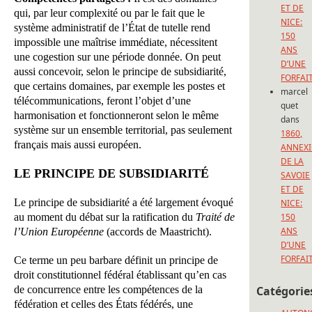
ET DE
qui, par leur complexité ou par le fait que le
NICE:
système administratif de l’État de tutelle rend
150
impossible une maîtrise immédiate, nécessitent
ANS
une cogestion sur une période donnée. On peut
D’UNE
aussi concevoir, selon le principe de subsidiarité,
FORFAI
que certains domaines, par exemple les postes et
marcel
télécommunications, feront l’objet d’une
quet
harmonisation et fonctionneront selon le même
dans
système sur un ensemble territorial, pas seulement
1860,
français mais aussi européen.
ANNEX
DE LA
LE PRINCIPE DE SUBSIDIARITÉ
SAVOIE
ET DE
Le principe de subsidiarité a été largement évoqué
NICE:
au moment du débat sur la ratification du
Traité de
150
ANS
l’Union Européenne
(accords de Maastricht).
D’UNE
FORFAI
Ce terme un peu barbare définit un principe de
droit constitutionnel fédéral établissant qu’en cas
de concurrence entre les compétences de la
Catégorie
fédération et celles des États fédérés, une