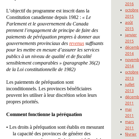
2016
octobre
L’objectif du programme est inscrit dans la
2015
Constitution canadienne depuis 1982 :
« Le
août
Parlement et le gouvernement du Canada
2015
prennent l’engagement de principe de faire des
janvier
paiements de péréquation propres à donner aux
2015
gouvernements provinciaux des
revenus
suffisants
décemb
pour les mettre en mesure d’assurer les services
2014
publics à un niveau de qualité et de fiscalité
novemb
sensiblement comparables » (paragraphe 36(2)
2014
de la Loi constitutionnelle de 1982)
octobre
2013
Les paiements de péréquation sont
juillet
inconditionnels. Les provinces bénéficiaires
2013
peuvent les utiliser à leur discrétion selon leurs
décemb
propres priorités.
2011
mai
Comment fonctionne la péréquation
2011
mars
• Les droits à péréquation sont établis en mesurant
2011
la capacité des provinces de générer des
février