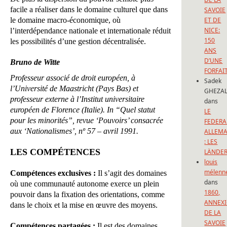
facile a réaliser dans le domaine culturel que dans
SAVOIE
le domaine macro-économique, où
ET DE
NICE:
l’interdépendance nationale et internationale réduit
150
les possibilités d’une gestion décentralisée.
ANS
D’UNE
Bruno de Witte
FORFAI
Professeur associé de droit européen, à
Sadek
l’Université de Maastricht (Pays Bas) et
GHEZAL
professeur externe à l’Institut universitaire
dans
européen de Florence (Italie). In “Quel statut
LE
pour les minorités”, revue ‘Pouvoirs’ consacrée
FEDERA
aux ‘Nationalismes’, nº 57 – avril 1991.
ALLEM
: LES
LES COMPÉTENCES
LÄNDE
louis
mélenn
Compétences exclusives :
Il s’agit des domaines
dans
où une communauté autonome exerce un plein
1860,
pouvoir dans la fixation des orientations, comme
ANNEX
dans le choix et la mise en œuvre des moyens.
DE LA
SAVOIE
Compétences partagées :
Il est des domaines