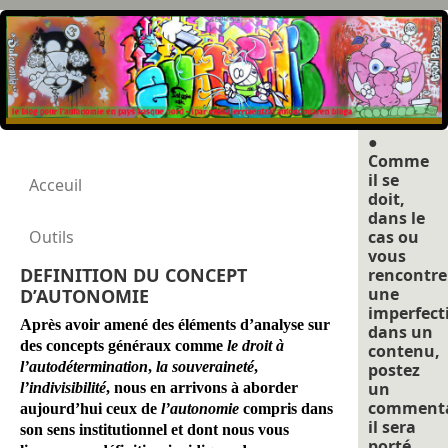
●
Comme
il se
Acceuil
doit,
dans le
Outils
cas ou
vous
DEFINITION DU CONCEPT
rencontre
une
D’AUTONOMIE
imperfect
Après avoir amené des éléments d’analyse sur
dans un
des concepts généraux comme
le droit à
contenu,
l’autodétermination
,
la souveraineté
,
postez
un
l’indivisibilité
, nous en arrivons à aborder
commenta
aujourd’hui ceux de
l’autonomie
compris dans
il sera
son sens institutionnel et dont nous vous
porté