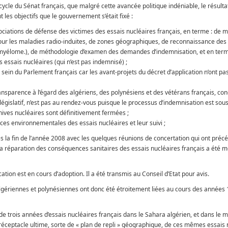
icycle du Sénat français, que malgré cette avancée politique indéniable, le résultat
nt les objectifs que le gouvernement s’était fixé :
ciations de défense des victimes des essais nucléaires français, en terme : de m
our les maladies radio-induites, de zones géographiques, de reconnaissance des
 le myélome.), de méthodologie d’examen des demandes d’indemnisation, et en ter
 essais nucléaires (qui n’est pas indemnisé) ;
 sein du Parlement français car les avant-projets du décret d’application n’ont pas
transparence à l’égard des algériens, des polynésiens et des vétérans français, con
législatif, n’est pas au rendez-vous puisque le processus d’indemnisation est sous
hives nucléaires sont définitivement fermées ;
es environnementales des essais nucléaires et leur suivi ;
s la fin de l’année 2008 avec les quelques réunions de concertation qui ont précé
à la réparation des conséquences sanitaires des essais nucléaires français a été 
ication est en cours d’adoption. Il a été transmis au Conseil d’Etat pour avis.
lgériennes et polynésiennes ont donc été étroitement liées au cours des années 
e trois années d’essais nucléaires français dans le Sahara algérien, et dans le
e réceptacle ultime, sorte de « plan de repli » géographique, de ces mêmes essais 