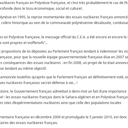
cléaires français en Polynésie française, et c’est très probablement le cas de l’A
 profonde dans le tissu économique, social et culturel.
olynésie en 1995, la reprise momentanée des essais nucléaires français annoncé
e colère historique au sein de la communauté polynésienne désabusée, conduisa
s en Polynésie française, le message officiel du C.E.A. a été encore et encore le 
a sont propres et inoffensifs”…
18 propositions de loi déposées au Parlement français tendant à indemniser les vi
rançaise, pour que la nouvelle équipe gouvernementale française élue en 2007 s
es conséquences des essais nucléaires : en fin 2008, un projet de loi était annonc
nse tendant au même objectif.
t annoncée toutefois qu’après que le Parlement français ait définitivement voté, en 
ives nucléaires françaises secret-défense à vie… !
stoire, le Gouvernement français admettait à demi-mot un fait d’une importance
ciel : les essais nucléaires français dans le Sahara algérien et en Polynésie frança
des sites d’expérimentations nucléaires ainsi que celle des populations locales
rlementaire française en décembre 2009 et promulguée le 5 janvier 2010, est don
ires des essais nucléaires français.