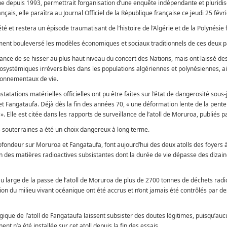
e depuis 1993, permettrait l’organisation d’une enquête indépendante et pluridisc
çais, elle paraîtra au Journal Officiel de la République française ce jeudi 25 févr
té et restera un épisode traumatisant de l’histoire de l’Algérie et de la Polynésie 
ment bouleversé les modèles économiques et sociaux traditionnels de ces deux p
ance de se hisser au plus haut niveau du concert des Nations, mais ont laissé de
osystémiques irréversibles dans les populations algériennes et polynésiennes, a
ronnementaux de vie.
statations matérielles officielles ont pu être faites sur l’état de dangerosité sous
t Fangataufa. Déjà dès la fin des années 70, « une déformation lente de la pente
». Elle est citée dans les rapports de surveillance de l’atoll de Moruroa, publiés p
ons souterraines a été un choix dangereux à long terme.
ofondeur sur Moruroa et Fangataufa, font aujourd’hui des deux atolls des foyers 
 des matières radioactives subsistantes dont la durée de vie dépasse des dizai
 large de la passe de l’atoll de Moruroa de plus de 2700 tonnes de déchets radi
on du milieu vivant océanique ont été accrus et n’ont jamais été contrôlés par d
ologique de l’atoll de Fangataufa laissent subsister des doutes légitimes, puisqu’au
nt n’a été installée sur cet atoll depuis la fin des essais.