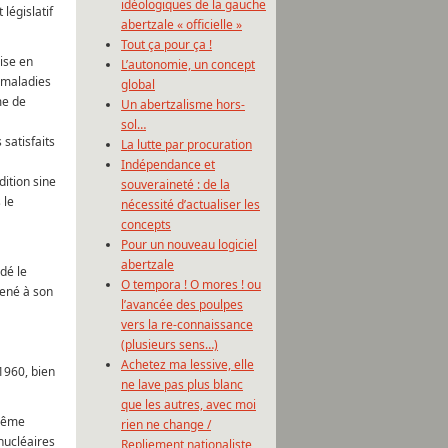
idéologiques de la gauche
 législatif
abertzale « officielle »
Tout ça pour ça !
ise en
L’autonomie, un concept
 maladies
global
me de
Un abertzalisme hors-
sol…
 satisfaits
La lutte par procuration
Indépendance et
dition sine
souveraineté : de la
 le
nécessité d’actualiser les
concepts
Pour un nouveau logiciel
abertzale
dé le
O tempora ! O mores ! ou
mené à son
l’avancée des poulpes
vers la re-connaissance
(plusieurs sens…)
Achetez ma lessive, elle
1960, bien
ne lave pas plus blanc
que les autres, avec moi
 même
rien ne change /
nucléaires
Repliement nationaliste