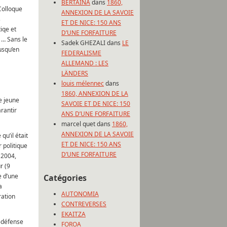
BERTAINA
dans
1860,
 Colloque
ANNEXION DE LA SAVOIE
s
ET DE NICE: 150 ANS
iqe et
D’UNE FORFAITURE
 … Sans le
Sadek GHEZALI
dans
LE
usqu’en
FEDERALISME
ALLEMAND : LES
LÄNDERS
louis mélennec
dans
1860, ANNEXION DE LA
ce jeune
SAVOIE ET DE NICE: 150
rantir
ANS D’UNE FORFAITURE
marcel quet
dans
1860,
ANNEXION DE LA SAVOIE
u’il était
ET DE NICE: 150 ANS
 politique
D’UNE FORFAITURE
 2004,
r (9
e d’une
Catégories
a
AUTONOMIA
ration
CONTREVERSES
EKAITZA
-défense
FOROA