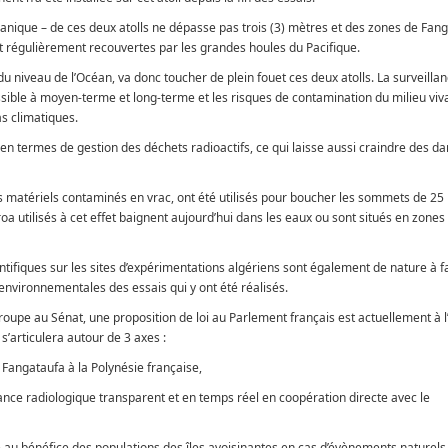
céanique – de ces deux atolls ne dépasse pas trois (3) mètres et des zones de Fan
t régulièrement recouvertes par les grandes houles du Pacifique.
du niveau de l’Océan, va donc toucher de plein fouet ces deux atolls. La surveilla
sible à moyen-terme et long-terme et les risques de contamination du milieu viv
s climatiques.
s en termes de gestion des déchets radioactifs, ce qui laisse aussi craindre des d
es matériels contaminés en vrac, ont été utilisés pour boucher les sommets de 25 
oa utilisés à cet effet baignent aujourd’hui dans les eaux ou sont situés en zones
entifiques sur les sites d’expérimentations algériens sont également de nature à fa
vironnementales des essais qui y ont été réalisés.
roupe au Sénat, une proposition de loi au Parlement français est actuellement à l
’articulera autour de 3 axes :
 Fangataufa à la Polynésie française,
llance radiologique transparent et en temps réel en coopération directe avec le
té au bénéfice des populations des îles avoisinantes en cas d’évènements naturel