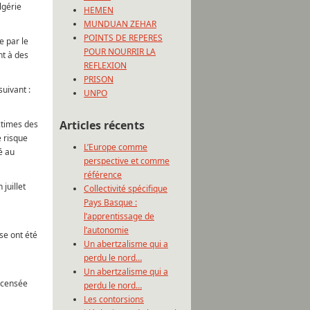
lgérie
HEMEN
MUNDUAN ZEHAR
POINTS DE REPERES
e par le
POUR NOURRIR LA
nt à des
REFLEXION
PRISON
suivant :
UNPO
Articles récents
ctimes des
e risque
L’Europe comme
é au
perspective et comme
référence
juillet
Collectivité spécifique
Pays Basque :
l’apprentissage de
l’autonomie
ise ont été
Un abertzalisme qui a
perdu le nord…
Un abertzalisme qui a
c censée
perdu le nord…
Les contorsions