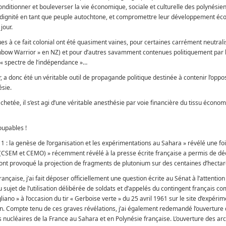
 conditionner et bouleverser la vie économique, sociale et culturelle des polynésien
a dignité en tant que peuple autochtone, et compromettre leur développement é
jour.
ques à ce fait colonial ont été quasiment vaines, pour certaines carrément neutral
inbow Warrior » en NZ) et pour d’autres savamment contenues politiquement par l
x « spectre de l’indépendance »…
 a donc été un véritable outil de propagande politique destinée à contenir l’oppos
ésie.
hetée, il s’est agi d’une véritable anesthésie par voie financière du tissu économ
oupables !
e 1 : la genèse de l’organisation et les expérimentations au Sahara » révélé une fo
 (CSEM et CEMO) » récemment révélé à la presse écrite française a permis de dé
 ont provoqué la projection de fragments de plutonium sur des centaines d’hectar
rançaise, j’ai fait déposer officiellement une question écrite au Sénat à l’attention
 sujet de l’utilisation délibérée de soldats et d’appelés du contingent français 
no » à l’occasion du tir « Gerboise verte » du 25 avril 1961 sur le site d’expéri
n. Compte tenu de ces graves révélations, j’ai également redemandé l’ouverture
nucléaires de la France au Sahara et en Polynésie française. L’ouverture des arc