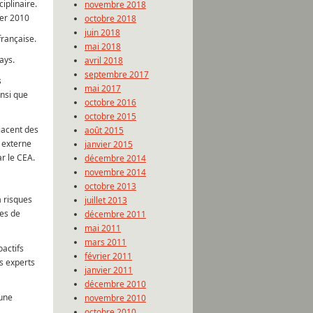
iplinaire.
novembre 2018
ier 2010
octobre 2018
juin 2018
française.
mai 2018
ays.
avril 2018
septembre 2017
s
mai 2017
insi que
octobre 2016
octobre 2015
-jacent des
août 2015
 externe
janvier 2015
ar le CEA.
décembre 2014
novembre 2014
octobre 2013
à risques
juillet 2013
nes de
décembre 2011
mai 2011
mars 2011
oactifs
février 2011
es experts
janvier 2011
décembre 2010
cune
novembre 2010
octobre 2010