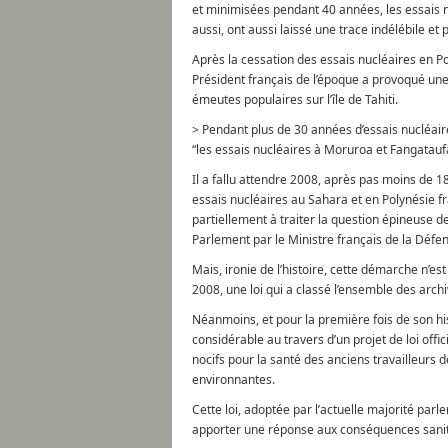
et minimisées pendant 40 années, les essais nu
aussi, ont aussi laissé une trace indélébile et
Après la cessation des essais nucléaires en P
Président français de l’époque a provoqué un
émeutes populaires sur l’île de Tahiti.
> Pendant plus de 30 années d’essais nucléaire
“les essais nucléaires à Moruroa et Fangatauf
Il a fallu attendre 2008, après pas moins de 
essais nucléaires au Sahara et en Polynésie f
partiellement à traiter la question épineuse d
Parlement par le Ministre français de la Défe
Mais, ironie de l’histoire, cette démarche n’es
2008, une loi qui a classé l’ensemble des arch
Néanmoins, et pour la première fois de son hi
considérable au travers d’un projet de loi offi
nocifs pour la santé des anciens travailleurs 
environnantes.
Cette loi, adoptée par l’actuelle majorité pa
apporter une réponse aux conséquences sanita