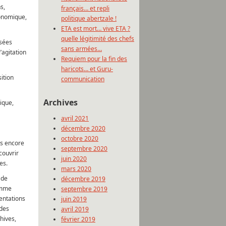
s,
français… et repli
conomique,
politique abertzale !
ETA est mort… vive ETA ?
quelle légitimité des chefs
isées
sans armées…
’agitation
Requiem pour la fin des
haricots… et Guru-
ition
communication
Archives
ique,
avril 2021
décembre 2020
octobre 2020
is encore
septembre 2020
couvrir
juin 2020
es.
mars 2020
 de
décembre 2019
comme
septembre 2019
mentations
juin 2019
 des
avril 2019
hives,
février 2019