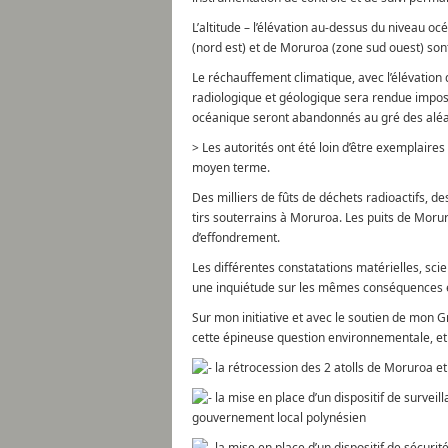
L’altitude – l’élévation au-dessus du niveau o
(nord est) et de Moruroa (zone sud ouest) son
Le réchauffement climatique, avec l’élévation 
radiologique et géologique sera rendue impos
océanique seront abandonnés au gré des aléa
> Les autorités ont été loin d’être exemplaire
moyen terme.
Des milliers de fûts de déchets radioactifs, d
tirs souterrains à Moruroa. Les puits de Morur
d’effondrement.
Les différentes constatations matérielles, sci
une inquiétude sur les mêmes conséquences en
Sur mon initiative et avec le soutien de mon G
cette épineuse question environnementale, et s
la rétrocession des 2 atolls de Moruroa et
la mise en place d’un dispositif de survei
gouvernement local polynésien
la mise en place d’un dispositif de sécuri