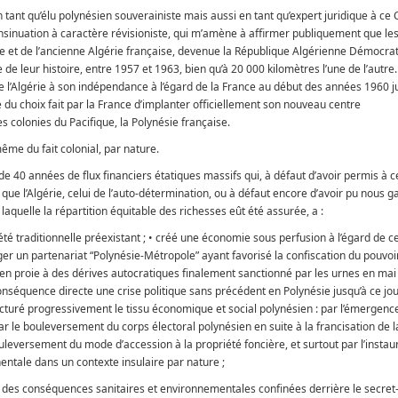
n tant qu’élu polynésien souverainiste mais aussi en tant qu’expert juridique à ce
insinuation à caractère révisioniste, qui m’amène à affirmer publiquement que le
se et de l’ancienne Algérie française, devenue la République Algérienne Démocrat
de leur histoire, entre 1957 et 1963, bien qu’à 20 000 kilomètres l’une de l’autre.
de l’Algérie à son indépendance à l’égard de la France au début des années 1960 j
 du choix fait par la France d’implanter officiellement son nouveau centre
s colonies du Pacifique, la Polynésie française.
ême du fait colonial, par nature.
 de 40 années de flux financiers étatiques massifs qui, à défaut d’avoir permis à 
e l’Algérie, celui de l’auto-détermination, ou à défaut encore d’avoir pu nous ga
quelle la répartition équitable des richesses eût été assurée, a :
 traditionnelle préexistant ; • créé une économie sous perfusion à l’égard de ce q
ger un partenariat “Polynésie-Métropole” ayant favorisé la confiscation du pouvoir
e en proie à des dérives autocratiques finalement sanctionné par les urnes en mai
onséquence directe une crise politique sans précédent en Polynésie jusqu’à ce jou
cturé progressivement le tissu économique et social polynésien : par l’émergenc
r le bouleversement du corps électoral polynésien en suite à la francisation de l
eversement du mode d’accession à la propriété foncière, et surtout par l’instau
ntale dans un contexte insulaire par nature ;
des conséquences sanitaires et environnementales confinées derrière le secret