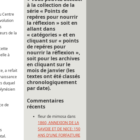
à la collection de la
série « Points de
u Centre
repéres pour nourrir
volution
la réflexion » soit en
s
allant dans
eurs de la
« catégories » et en
cliquant sur « points
de repéres pour
cette
nourrir la réflexion »,
elle à
soit pour les archives
en cliquant sur le
mois de janvier (les
e, a refait
textes ont été classés
onnaissance
chronologiquement
rs duquel
par date).
olynésien
Commentaires
nce de
récents
fleur de mimosa
dans
1860, ANNEXION DE LA
SAVOIE ET DE NICE: 150
es
ANS D’UNE FORFAITURE
tal.