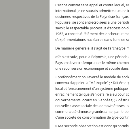
C’est ce constat sans appel et contre lequel, e
international, je ne saurais admettre aucune 
destinées respectives de la Polynésie françai
Populaire, se sont entrecroisées à une période 
savoir, le respectable processus d’accession 
1963, a constitué l’élément déclencheur ultime
d’expérimentations nucléaires dans l’une de se
De manière générale, il s’agit de l’archétype m
>S’en est suivi, pour la Polynésie, une période
Pays en devenir d’emprunter le même chemin qu
une reconversion économique et sociale dans la
• profondément bouleversé le modèle de société
convenu d’appeler la “Métropole” ; • fait émer
local et l’enracinement d’un système politiqu
enracinement tel que s’en défaire a eu pour c
gouvernements locaux en 5 années) ; • déstru
nouvelle classe sociale des demis/métisses, pa
communauté chinoise grandissante, par le boul
d’une société de consommation de type contine
> Ma seconde observation est donc qu’hormis 