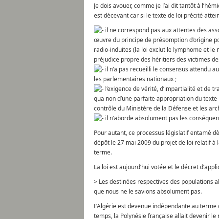
Je dois avouer, comme je l’ai dit tantôt à l’hém
est décevant car si le texte de loi précité attei
il ne correspond pas aux attentes des asso
œuvre du principe de présomption d’origine p
radio-induites (la loi exclut le lymphome et
préjudice propre des héritiers des victimes des
il n’a pas recueilli le consensus attendu au
les parlementaires nationaux ;
l’exigence de vérité, d’impartialité et de 
qua non d’une parfaite appropriation du texte 
contrôle du Ministère de la Défense et les arc
il n’aborde absolument pas les conséquenc
Pour autant, ce processus législatif entamé dè
dépôt le 27 mai 2009 du projet de loi relatif 
terme.
La loi est aujourd’hui votée et le décret d’appl
> Les destinées respectives des populations a
que nous ne le savions absolument pas.
L’Algérie est devenue indépendante au terme d
temps, la Polynésie française allait devenir l