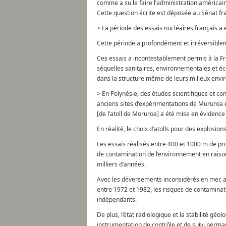
comme a su le faire l’administration américain
Cette question écrite est déposée au Sénat fran
> La période des essais nucléaires français a é
Cette période a profondément et irréversible
Ces essais a incontestablement permis à la Fr
séquelles sanitaires, environnementales et éc
dans la structure même de leurs milieux envi
> En Polynésie, des études scientifiques et con
anciens sites d’expérimentations de Mururoa e
[de l’atoll de Moruroa] a été mise en évidence 
En réalité, le choix d’atolls pour des explosi
Les essais réalisés entre 400 et 1000 m de pr
de contamination de l’environnement en raison
milliers d’années.
Avec les déversements inconsidérés en mer, au
entre 1972 et 1982, les risques de contaminati
indépendants.
De plus, l’état radiologique et la stabilité gé
instrumentation de contrôle et de suivi permane