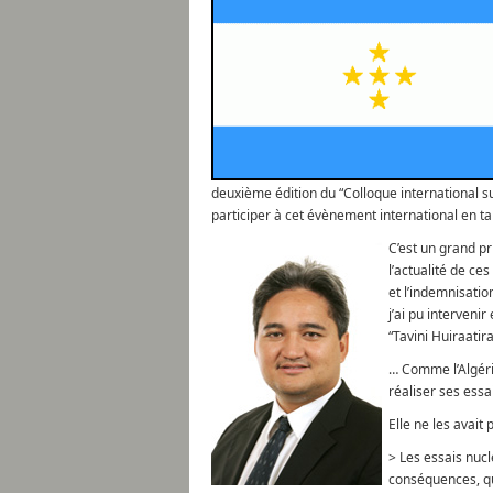
deuxième édition du “Colloque international sur
participer à cet évènement international en ta
C’est un grand pr
l’actualité de ce
et l’indemnisati
j’ai pu interveni
“Tavini Huiraati
… Comme l’Algérie
réaliser ses essa
Elle ne les avait 
> Les essais nucl
conséquences, que