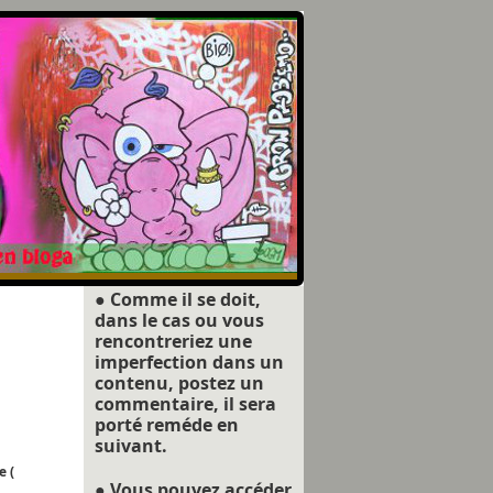
● Comme il se doit,
dans le cas ou vous
rencontreriez une
imperfection dans un
contenu, postez un
commentaire, il sera
porté reméde en
suivant.
e (
● Vous pouvez accéder