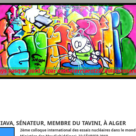
IAVA, SÉNATEUR, MEMBRE DU TAVINI, À ALGER
2ème colloque international des essais nucléaires dans le mond