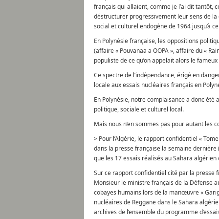
français qui allaient, comme je l’ai dit tantôt,
déstructurer progressivement leur sens de l
social et culturel endogène de 1964 jusqu’à ce 
En Polynésie française, les oppositions politi
(affaire « Pouvanaa a OOPA », affaire du « Ra
populiste de ce qu’on appelait alors le fameu
Ce spectre de l’indépendance, érigé en danger,
locale aux essais nucléaires français en Polyn
En Polynésie, notre complaisance a donc été ac
politique, sociale et culturel local.
Mais nous n’en sommes pas pour autant les c
> Pour l’Algérie, le rapport confidentiel « Tom
dans la presse française la semaine dernière
que les 17 essais réalisés au Sahara algérien
Sur ce rapport confidentiel cité par la presse f
Monsieur le ministre français de la Défense au
cobayes humains lors de la manœuvre « Gariglia
nucléaires de Reggane dans le Sahara algérie
archives de l’ensemble du programme d’essais 