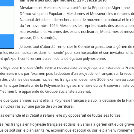
Ministère des Moudjahiddines), 22 FÉVRIER 2010
Mesdames et Messieurs les autorités de la République Algérienne
Démocratique et Populaire, Mesdames et Messieurs les membres d
National d’études et de recherche sur le mouvement national et le ré
du 1er novembre 1954, Messieurs les représentants des association
représentant les victimes des essais nucléaires, Mesdames et messi
presse, Chers ami(e)s,
Je tiens tout d’abord à remercier le Comité organisateur algérien de 
 les essais nucléaires dans le monde” pour son hospitalité et son invitation offici
nt qu’expert-conférencier au sein de la délégation polynésienne.
ivilège pour moi que d’intervenir à nouveau sur ce sujet qui, au niveau de la Franc
s derniers mois par l’examen puis l’adoption d’un projet de loi français sur la rec
on des victimes des essais nucléaires français en décembre 2009, examen au cou
r en tant que Sénateur de la Polynésie française, membre du parti souverainiste p
ra” et membre apparenté du Groupe Socialiste au Sénat.
 quelques années avant elle, la Polynésie française a subi la décision de la Fra
is nucléaires sur une partie de son territoire.
pas demandé et si c’était à refaire, elle s’y opposerait de toutes ses forces.
éaires français en Polynésie française et dans le Sahara algérien ont eu de grav
 ce soit sur le plan sanitaire, économique et social ou sur le plan environnemen