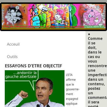
●
Comme
il se
Acceuil
doit,
dans le
Outils
cas ou
vous
ESSAYONS D’ETRE OBJECTIF
rencontre
une
imperfect
L’ETA
dans un
affirme
contenu,
que le
postez
gouverne-
un
ment
commenta
espagnol
il sera
applique
porté