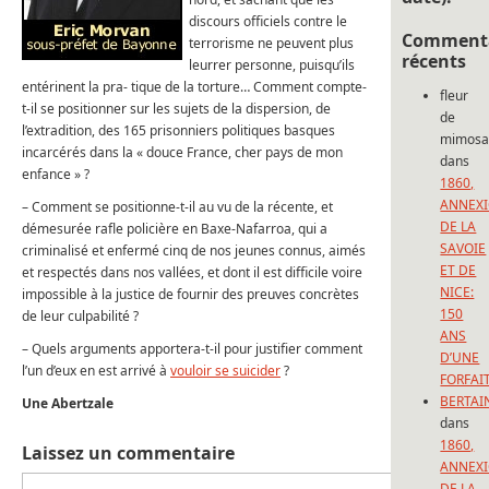
discours officiels contre le
Commenta
terrorisme ne peuvent plus
récents
leurrer personne, puisqu’ils
entérinent la pra- tique de la torture… Comment compte-
fleur
t-il se positionner sur les sujets de la dispersion, de
de
l’extradition, des 165 prisonniers politiques basques
mimos
incarcérés dans la « douce France, cher pays de mon
dans
enfance » ?
1860,
ANNEX
– Comment se positionne-t-il au vu de la récente, et
DE LA
démesurée rafle policière en Baxe-Nafarroa, qui a
SAVOIE
criminalisé et enfermé cinq de nos jeunes connus, aimés
ET DE
et respectés dans nos vallées, et dont il est difficile voire
NICE:
impossible à la justice de fournir des preuves concrètes
150
de leur culpabilité ?
ANS
– Quels arguments apportera-t-­il pour justifier comment
D’UNE
l’un d’eux en est arrivé à
vouloir se suicider
?
FORFAI
BERTAI
Une Abertzale
dans
1860,
Laissez un commentaire
ANNEX
DE LA