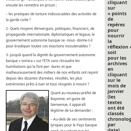
cliquant
ensuite les remettre en prison ;
sur
« points
– les pratiques de torture indissociables des activités de
de
la garde civile ?
repéres
2- Quels moyens d’envergure, politiques, financiers, de
pour
propagande internationale, diplomatiques et légaux, le
nourrir
gouvernement autonome basque se -nous- donne-t-il
la
pour éradiquer toutes ces exactions insoutenables ?
réflexion 
soit
3- Jusqu’à quand la dignité du gouvernement autonome
pour les
basque « vomira » sur l’ETA sans résoudre les
archives
humiliations qui la font per- durer, et que
en
malheureusement des milliers de nos enfants ont rejoint
cliquant
depuis des dizaines d’années, révoltés, les plus
sur le
extrémistes prêts à tuer et tous résignés à mourir ?
mois de
janvier
Quant au nouveau préfet de
(les
Bayonne, en guise de
textes
bienvenue, il apparaît
ont été
légitime de lui demander :
classés
chronolo
– Au-delà de ses sentiments
par
lyriques pour le Pays basque
date).
nord, et sachant que les