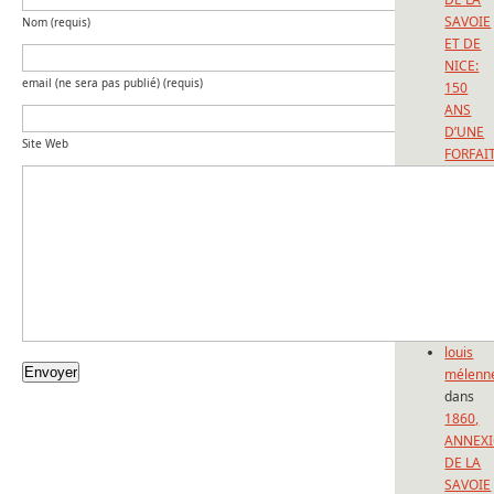
SAVOIE
Nom (requis)
ET DE
NICE:
email (ne sera pas publié) (requis)
150
ANS
D’UNE
Site Web
FORFAI
Sadek
GHEZAL
dans
LE
FEDERA
ALLEM
: LES
LÄNDE
louis
mélenn
dans
1860,
ANNEX
DE LA
SAVOIE