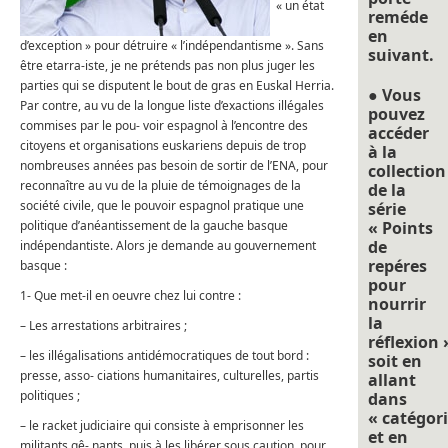
« un état
reméde
en
d’exception » pour détruire « l’indépendantisme ». Sans
suivant.
être etarra-iste, je ne prétends pas non plus juger les
parties qui se disputent le bout de gras en Euskal Herria.
● Vous
Par contre, au vu de la longue liste d’exactions illégales
pouvez
commises par le pou- voir espagnol à l’encontre des
accéder
citoyens et organisations euskariens depuis de trop
à la
nombreuses années pas besoin de sortir de l’ENA, pour
collection
reconnaître au vu de la pluie de témoignages de la
de la
société civile, que le pouvoir espagnol pratique une
série
politique d’anéantissement de la gauche basque
« Points
de
indépendantiste. Alors je demande au gouvernement
repéres
basque :
pour
1- Que met-il en oeuvre chez lui contre :
nourrir
la
– Les arrestations arbitraires ;
réflexion 
– les illégalisations antidémocratiques de tout bord :
soit en
presse, asso- ciations humanitaires, culturelles, partis
allant
politiques ;
dans
« catégori
– le racket judiciaire qui consiste à emprisonner les
et en
militants gê- nants, puis à les libérer sous caution, pour