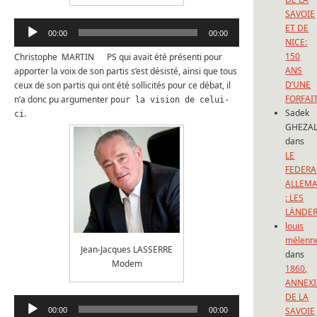
SAVOIE
Lecteur
ET DE
00:00
00:00
audio
NICE:
150
Christophe MARTIN PS qui avait été présenti pour
ANS
apporter la voix de son partis s’est désisté, ainsi que tous
D’UNE
ceux de son partis qui ont été sollicités pour ce débat, il
FORFAI
n’a donc pu argumenter
pour la vision de celui-
Sadek
.
ci
GHEZAL
dans
LE
FEDERA
ALLEM
: LES
LÄNDE
louis
mélenn
Jean-Jacques LASSERRE
dans
Modem
1860,
ANNEX
DE LA
Lecteur
SAVOIE
00:00
00:00
audio