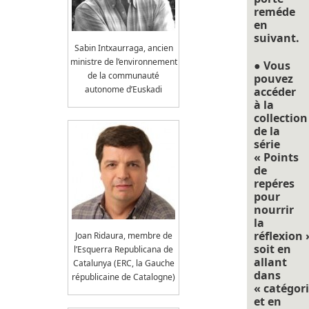
reméde
en
suivant.
Sabin Intxaurraga, ancien
ministre de l’environnement
● Vous
de la communauté
pouvez
autonome d’Euskadi
accéder
à la
collection
de la
série
« Points
de
repéres
pour
nourrir
la
réflexion 
Joan Ridaura, membre de
soit en
l’Esquerra Republicana de
allant
Catalunya (ERC, la Gauche
dans
républicaine de Catalogne)
« catégori
et en