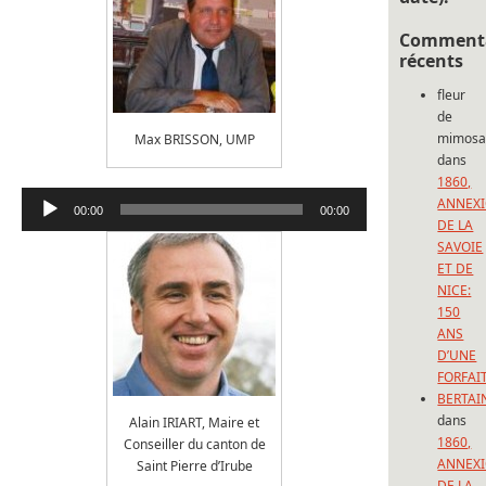
Commenta
récents
fleur
de
mimos
Max BRISSON, UMP
dans
1860,
Lecteur
ANNEX
00:00
00:00
audio
DE LA
SAVOIE
ET DE
NICE:
150
ANS
D’UNE
FORFAI
BERTAI
dans
Alain IRIART, Maire et
1860,
Conseiller du canton de
ANNEX
Saint Pierre d’Irube
DE LA