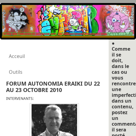
●
Comme
il se
Acceuil
doit,
dans le
Outils
cas ou
vous
FORUM AUTONOMIA ERAIKI DU 22
rencontre
une
AU 23 OCTOBRE 2010
imperfect
INTERVENANTS:
dans un
contenu,
postez
un
commenta
il sera
porté