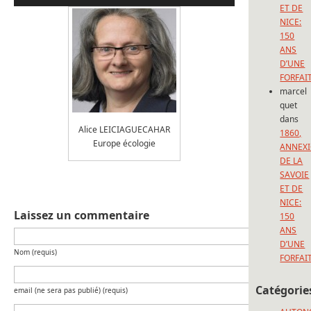
ET DE
NICE:
150
ANS
D’UNE
FORFAI
marcel
quet
dans
Alice LEICIAGUECAHAR
1860,
Europe écologie
ANNEX
DE LA
SAVOIE
ET DE
NICE:
Laissez un commentaire
150
ANS
D’UNE
Nom (requis)
FORFAI
Catégorie
email (ne sera pas publié) (requis)