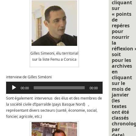
cliquant
sur
« points
de
repéres
pour
nourrir
la
réflexion 
Gilles Simeoni, élu territorial
soit
sur la liste Femu a Corsica
pour les
archives
en
cliquant
interview de Gilles Siméoni
sur le
Lecteur
mois de
00:00
00:00
audio
janvier
Sont également intervenus des élus et des membres de
(les
la société civile d’Iparralde (pays Basque Nord) ,
textes
représentant divers secteurs (santé, économie, social,
ont été
foncier, agricole, etc.)
classés
chronolo
par
date).