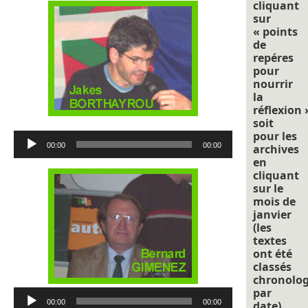
cliquant
sur
« points
de
repéres
pour
nourrir
la
réflexion 
soit
pour les
Lecteur
00:00
00:00
archives
audio
en
cliquant
sur le
mois de
janvier
(les
textes
ont été
classés
chronolo
par
Lecteur
00:00
00:00
date).
audio