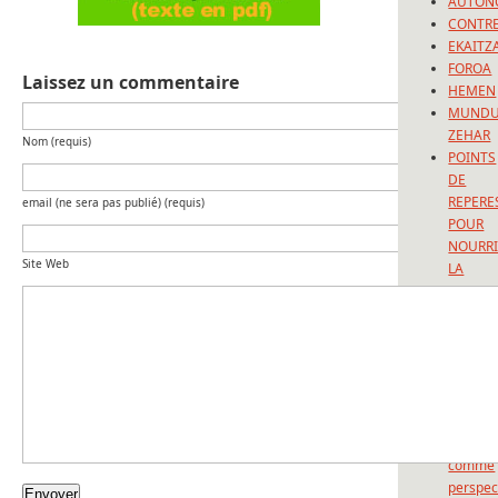
AUTON
CONTRE
EKAITZ
FOROA
Laissez un commentaire
HEMEN
MUND
ZEHAR
Nom (requis)
POINTS
DE
REPERE
email (ne sera pas publié) (requis)
POUR
NOURRI
Site Web
LA
REFLEX
PRISON
UNPO
Articles
récents
L’Europ
comme
perspec