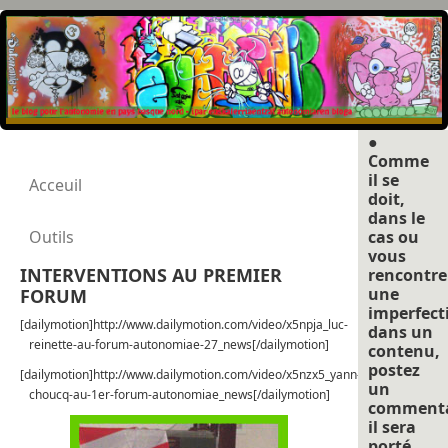
●
Comme
il se
Acceuil
doit,
dans le
Outils
cas ou
vous
INTERVENTIONS AU PREMIER
rencontre
une
FORUM
imperfect
[dailymotion]http://www.dailymotion.com/video/x5npja_luc-
dans un
reinette-au-forum-autonomiae-27_news[/dailymotion]
contenu,
postez
[dailymotion]http://www.dailymotion.com/video/x5nzx5_yann-
un
choucq-au-1er-forum-autonomiae_news[/dailymotion]
commenta
il sera
porté