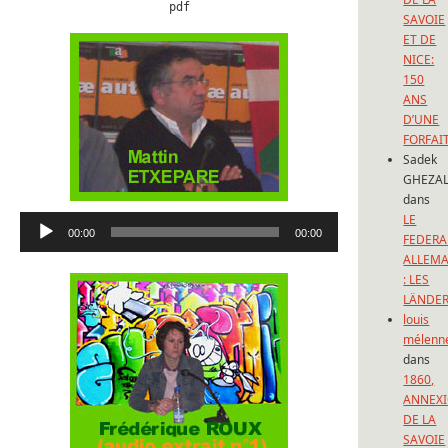
pdf
SAVOIE
ET DE
NICE:
150
ANS
D’UNE
FORFAI
Sadek
GHEZAL
dans
LE
Lecteur
00:00
00:00
FEDERA
audio
ALLEM
: LES
LÄNDE
louis
mélenn
dans
1860,
ANNEX
DE LA
SAVOIE