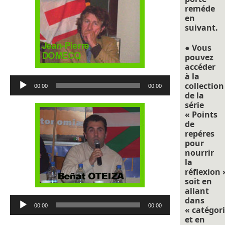
reméde
en
suivant.
● Vous
pouvez
accéder
à la
Lecteur
collection
00:00
00:00
audio
de la
série
« Points
de
repéres
pour
nourrir
la
réflexion 
soit en
allant
Lecteur
dans
00:00
00:00
« catégori
audio
et en