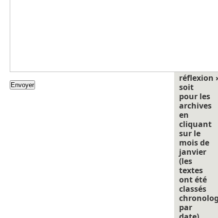
cliquant
sur
« points
de
repéres
pour
nourrir
la
réflexion 
soit
pour les
archives
en
cliquant
sur le
mois de
janvier
(les
textes
ont été
classés
chronolo
par
date).