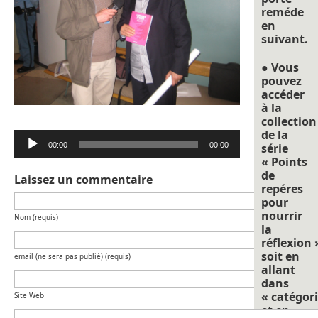
reméde
en
suivant.
● Vous
pouvez
accéder
à la
collection
de la
Lecteur
00:00
00:00
série
audio
« Points
de
Laissez un commentaire
repéres
pour
nourrir
Nom (requis)
la
réflexion 
soit en
email (ne sera pas publié) (requis)
allant
dans
« catégori
Site Web
et en