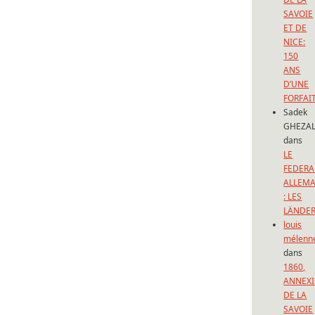
SAVOIE
ET DE
NICE:
150
ANS
D’UNE
FORFAI
Sadek
GHEZAL
dans
LE
FEDERA
ALLEM
: LES
LÄNDE
louis
mélenn
dans
1860,
ANNEX
DE LA
SAVOIE