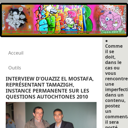
●
Comme
il se
Acceuil
doit,
dans le
Outils
cas ou
vous
INTERVIEW D’OUAZIZ EL MOSTAFA,
rencontre
une
REPRÉSENTANT TAMAZIGH,
imperfect
INSTANCE PERMANENTE SUR LES
dans un
QUESTIONS AUTOCHTONES 2010
contenu,
postez
un
commenta
il sera
porté