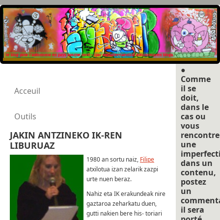
●
Comme
il se
Acceuil
doit,
dans le
Outils
cas ou
vous
JAKIN ANTZINEKO IK-REN
rencontre
une
LIBURUAZ
imperfect
1980 an sortu naiz,
Filipe
dans un
atxilotua izan zelarik zazpi
contenu,
urte nuen beraz.
postez
un
Nahiz eta IK erakundeak nire
commenta
gaztaroa zeharkatu duen,
il sera
gutti nakien bere his- toriari
porté