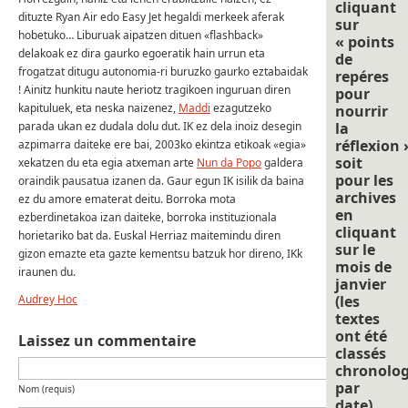
cliquant
dituzte Ryan Air edo Easy Jet hegaldi merkeek aferak
sur
hobetuko… Liburuak aipatzen dituen «flashback»
« points
delakoak ez dira gaurko egoeratik hain urrun eta
de
frogatzat ditugu autonomia-ri buruzko gaurko eztabaidak
repéres
! Ainitz hunkitu naute heriotz tragikoen inguruan diren
pour
kapituluek, eta neska naizenez,
Maddi
ezagutzeko
nourrir
parada ukan ez dudala dolu dut. IK ez dela inoiz desegin
la
réflexion 
azpimarra daiteke ere bai, 2003ko ekintza etikoak «egia»
soit
xekatzen du eta egia atxeman arte
Nun da Popo
galdera
pour les
oraindik pausatua izanen da. Gaur egun IK isilik da baina
archives
ez du amore ematerat deitu. Borroka mota
en
ezberdinetakoa izan daiteke, borroka instituzionala
cliquant
horietariko bat da. Euskal Herriaz maitemindu diren
sur le
gizon emazte eta gazte kementsu batzuk hor direno, IKk
mois de
iraunen du.
janvier
Audrey Hoc
(les
textes
ont été
Laissez un commentaire
classés
chronolo
par
Nom (requis)
date).