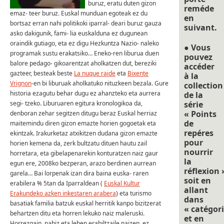
buruz, eratu duten gizon
reméde
emaz- teer buruz. Euskal munduan egoteak ez du
en
bortsaz erran nahi politikoki iparral- deari buruz gauza
suivant.
asko dakigunik, fami- lia euskalduna ez dugunean
oraindik gutiago, eta ez digu Hezkuntza Nazio- naleko
● Vous
programak sustu erakatsiko… Eneko-ren liburua duen
pouvez
balore pedago- gikoarentzat aholkatzen dut, bereziki
accéder
gazteer, besteak beste
La nuque raide
eta
Bixente
à la
Vrignon
-en bi liburuak aholkatuko nituzkeen bezala. Gure
collection
historia ezagutu behar dugu ez ahanzteko eta aurrera
de la
segi- tzeko. Liburuaren egitura kronologikoa da,
série
« Points
denboran zehar segitzen ditugu beraz Euskal herriaz
de
maitemindu diren gizon emazte horien gogoetak eta
repéres
ekintzak. Irakurketaz atxikitzen dudana gizon emazte
pour
horien kemena da, zerk bultzatu dituen hautu zail
nourrir
horretara, eta gibelapenarekin konturatzen naiz gaur
la
egun ere, 2008ko bezperan, arazo berdinen aurrean
réflexion 
garela… Bai lorpenak izan dira baina euska- raren
soit en
erabilera % 5tan da Iparraldean (
Euskal Kultur
allant
Erakundeko azken inkestaren arabera
) eta turismo
dans
basatiak familia batzuk euskal herritik kanpo bizitzerat
« catégori
behartzen ditu eta horren lekuko naiz maleruski.
et en
Horrezgain, nahiz eta lehen erabiltzaile naizen, ez