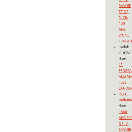
SAVOIE
ET DE
NICE:
150
ANS
D’UNE
FORFAI
Sadek
GHEZAL
dans
LE
FEDERA
ALLEM
: LES
LÄNDE
louis
mélenn
dans
1860,
ANNEX
DE LA
SAVOIE