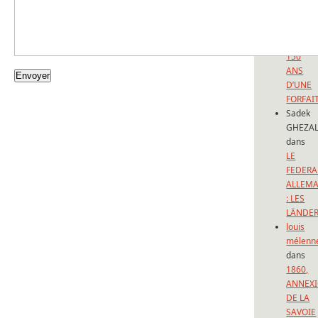
SAVOIE
ET DE
NICE:
150
ANS
D’UNE
FORFAI
Sadek
GHEZAL
dans
LE
FEDERA
ALLEM
: LES
LÄNDE
louis
mélenn
dans
1860,
ANNEX
DE LA
SAVOIE