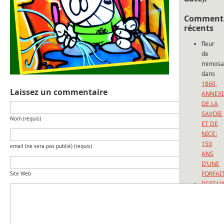
Commenta
récents
fleur
de
mimos
dans
1860,
Laissez un commentaire
ANNEX
DE LA
SAVOIE
Nom (requis)
ET DE
NICE:
150
email (ne sera pas publié) (requis)
ANS
D’UNE
FORFAI
Site Web
BERTAI
dans
1860,
ANNEX
DE LA