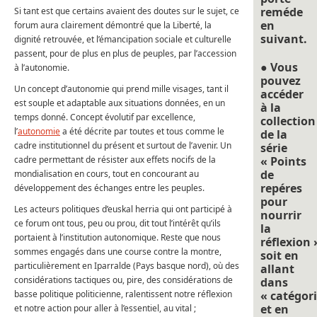
reméde
Si tant est que certains avaient des doutes sur le sujet, ce
en
forum aura clairement démontré que la Liberté, la
suivant.
dignité retrouvée, et l’émancipation sociale et culturelle
passent, pour de plus en plus de peuples, par l’accession
● Vous
à l’autonomie.
pouvez
Un concept d’autonomie qui prend mille visages, tant il
accéder
est souple et adaptable aux situations données, en un
à la
temps donné. Concept évolutif par excellence,
collection
l’
autonomie
a été décrite par toutes et tous comme le
de la
cadre institutionnel du présent et surtout de l’avenir. Un
série
cadre permettant de résister aux effets nocifs de la
« Points
de
mondialisation en cours, tout en concourant au
repéres
développement des échanges entre les peuples.
pour
Les acteurs politiques d’euskal herria qui ont participé à
nourrir
ce forum ont tous, peu ou prou, dit tout l’intérêt qu’ils
la
portaient à l’institution autonomique. Reste que nous
réflexion 
sommes engagés dans une course contre la montre,
soit en
particulièrement en Iparralde (Pays basque nord), où des
allant
considérations tactiques ou, pire, des considérations de
dans
basse politique politicienne, ralentissent notre réflexion
« catégori
et en
et notre action pour aller à l’essentiel, au vital ;