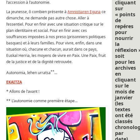
cliquant
l’accession à l’autonomie.
sur
La jeunesse, ô combien présente à
Amnistiaren Eguna
ce
« points
dimanche, ne demande pas autre chose. Aller à
de
l’essentiel. Pour en finir avec une situation critique sur le
repéres
plan identitaire et social. Pour en finir avec ces
pour
souffrances imposées à nos preso (prisonniers politiques
nourrir
basques) et à leurs familles. Pour vivre, enfin, dans une
la
situation où, chacune et chacun, aurait dans ce pays,
réflexion 
soit
Euskal Herria, les moyens de vivre en Paix. Une Paix, fruit
pour les
de la justice et de la dignité retrouvée.
archives
**
Autonomia, lehen urratsa
…
en
cliquant
EKAITZA
sur le
mois de
* Allons de l’avant !
janvier
** L’autonomie comme première étape…
(les
textes
ont été
classés
chronolo
par
date).