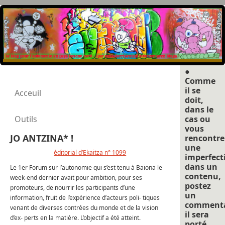
●
Comme
il se
Acceuil
doit,
dans le
Outils
cas ou
vous
JO ANTZINA* !
rencontre
une
éditorial d’Ekaitza n° 1099
imperfect
dans un
Le 1er Forum sur l’autonomie qui s’est tenu à Baiona le
contenu,
week-end dernier avait pour ambition, pour ses
postez
promoteurs, de nourrir les participants d’une
un
information, fruit de l’expérience d’acteurs poli- tiques
commenta
venant de diverses contrées du monde et de la vision
il sera
d’ex- perts en la matière. L’objectif a été atteint.
porté