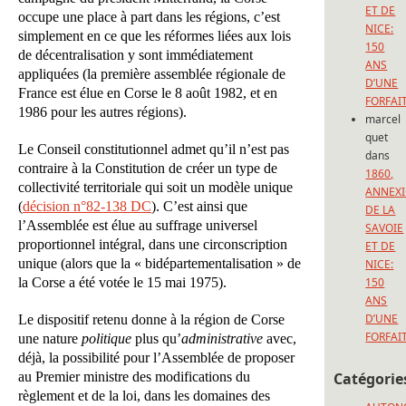
ET DE
occupe une place à part dans les régions, c’est
NICE:
simplement en ce que les réformes liées aux lois
150
de décentralisation y sont immédiatement
ANS
appliquées (la première assemblée régionale de
D’UNE
France est élue en Corse le 8 août 1982, et en
FORFAI
1986 pour les autres régions).
marcel
quet
Le Conseil constitutionnel admet qu’il n’est pas
dans
contraire à la Constitution de créer un type de
1860,
collectivité territoriale qui soit un modèle unique
ANNEX
(
décision n°82-138 DC
). C’est ainsi que
DE LA
l’Assemblée est élue au suffrage universel
SAVOIE
proportionnel intégral, dans une circonscription
ET DE
unique (alors que la « bidépartementalisation » de
NICE:
la Corse a été votée le 15 mai 1975).
150
ANS
D’UNE
Le dispositif retenu donne à la région de Corse
FORFAI
une nature
politique
plus qu’
administrative
avec,
déjà, la possibilité pour l’Assemblée de proposer
au Premier ministre des modifications du
Catégorie
règlement et de la loi, dans les domaines des