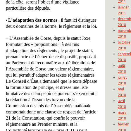
2011
de la côte, seront l’objet d’une vigilance
janvier
particulière des députés.
2011
décemb
L’adaptation des normes
: il faut ici distinguer
•
2010
deux domaines de la norme, le règlement et la loi.
novemb
2010
– L’Assemblée de Corse, depuis le statut Joxe,
octobre
formulait des « propositions » à des fins
2010
d’adaptation des règlements ; le projet de statut,
septem
prenant acte de l’échec de ce dispositif, proposait
2010
au Parlement de reconnaître aux délibérations de
août
l’Assemblée de Corse une valeur réglementaire,
2010
qui lui permît d’adapter les textes réglementaires.
juillet
Le Conseil d’État a demandé que le texte dépasse
2010
la formulation de principe, et dresse une liste
mai
limitative des champs où ce pouvoir s’exercerait :
2010
la rédaction à l’issue des travaux de la
avril
Commission des lois de l’Assemblée nationale
2010
comportait donc une clause de respect de l’article
mars
21 de la Constitution, qui confie le pouvoir
2010
réglementaire au Premier ministre, et la
février
2010
Collectivité territoriale de Corse (CTC) peut