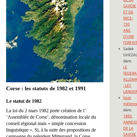
SAVOIE
ET DE
NICE:
150
ANS
D’UNE
FORFAI
Sadek
GHEZAL
dans
LE
FEDERA
ALLEM
: LES
Corse : les statuts de 1982 et 1991
LÄNDE
louis
Le statut de 1982
mélenn
dans
La loi du 2 mars 1982 porte création de l’
1860,
‘Assemblée de Corse’, dénomination locale du
ANNEX
conseil régional mais « simple concession
DE LA
linguistique ». Si, à la suite des propositions de
SAVOIE
campagne du président Mitterrand, la Corse