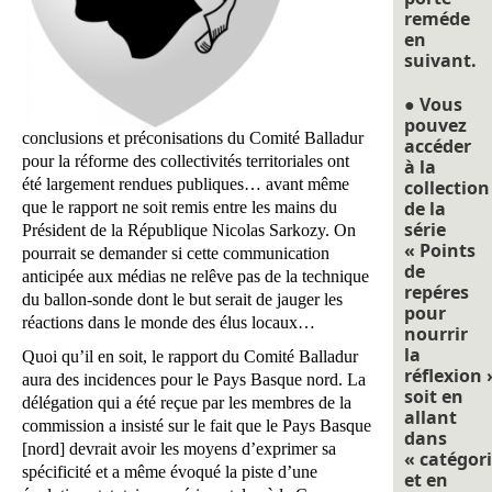
reméde
en
suivant.
● Vous
pouvez
conclusions et préconisations du Comité Balladur
accéder
pour la réforme des collectivités territoriales ont
à la
été largement rendues publiques… avant même
collection
de la
que le rapport ne soit remis entre les mains du
série
Président de la République Nicolas Sarkozy. On
« Points
pourrait se demander si cette communication
de
anticipée aux médias ne relêve pas de la technique
repéres
du ballon-sonde dont le but serait de jauger les
pour
réactions dans le monde des élus locaux…
nourrir
la
Quoi qu’il en soit, le rapport du Comité Balladur
réflexion 
aura des incidences pour le Pays Basque nord. La
soit en
délégation qui a été reçue par les membres de la
allant
commission a insisté sur le fait que le Pays Basque
dans
[nord] devrait avoir les moyens d’exprimer sa
« catégori
spécificité et a même évoqué la piste d’une
et en