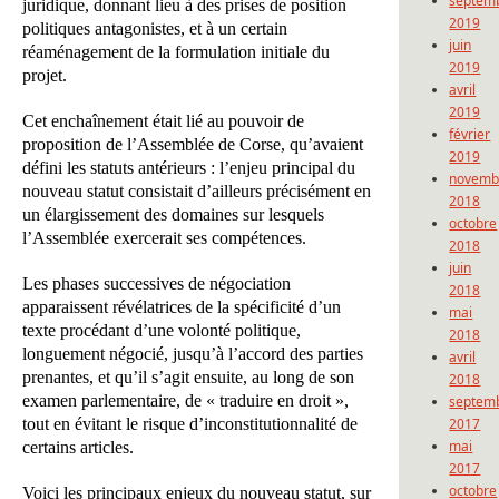
septem
juridique, donnant lieu à des prises de position
2019
politiques antagonistes, et à un certain
juin
réaménagement de la formulation initiale du
2019
projet.
avril
2019
Cet enchaînement était lié au pouvoir de
février
proposition de l’Assemblée de Corse, qu’avaient
2019
défini les statuts antérieurs : l’enjeu principal du
novemb
nouveau statut consistait d’ailleurs précisément en
2018
un élargissement des domaines sur lesquels
octobre
l’Assemblée exercerait ses compétences.
2018
juin
Les phases successives de négociation
2018
apparaissent révélatrices de la spécificité d’un
mai
texte procédant d’une volonté politique,
2018
longuement négocié, jusqu’à l’accord des parties
avril
prenantes, et qu’il s’agit ensuite, au long de son
2018
examen parlementaire, de « traduire en droit »,
septem
tout en évitant le risque d’inconstitutionnalité de
2017
mai
certains articles.
2017
octobre
Voici les principaux enjeux du nouveau statut, sur