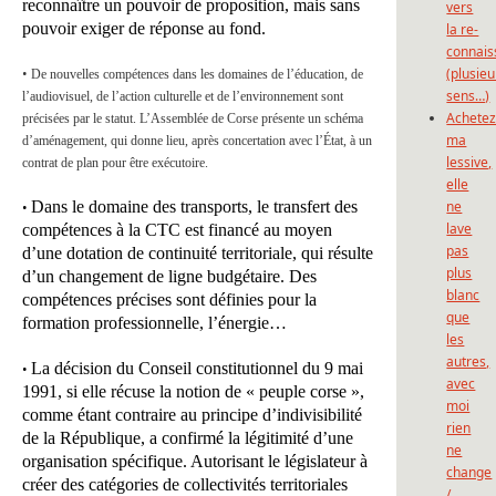
reconnaître un pouvoir de proposition, mais sans
vers
pouvoir exiger de réponse au fond.
la re-
connais
•
(plusieu
De nouvelles compétences dans les domaines de l’éducation, de
sens…)
l’audiovisuel, de l’action culturelle et de l’environnement sont
Achete
précisées par le statut. L’Assemblée de Corse présente un schéma
ma
d’aménagement, qui donne lieu, après concertation avec l’État, à un
lessive,
contrat de plan pour être exécutoire.
elle
Dans le domaine des transports, le transfert des
ne
•
lave
compétences à la CTC est financé au moyen
pas
d’une dotation de continuité territoriale, qui résulte
plus
d’un changement de ligne budgétaire. Des
blanc
compétences précises sont définies pour la
que
formation professionnelle, l’énergie…
les
autres,
La décision du Conseil constitutionnel du 9 mai
•
avec
1991, si elle récuse la notion de « peuple corse »,
moi
comme étant contraire au principe d’indivisibilité
rien
de la République, a confirmé la légitimité d’une
ne
organisation spécifique. Autorisant le législateur à
change
créer des catégories de collectivités territoriales
/