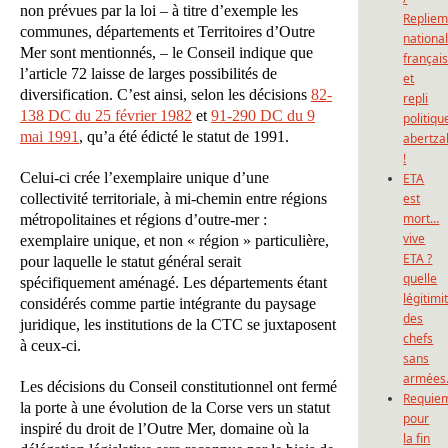
non prévues par la loi – à titre d’exemple les
Repliem
communes, départements et Territoires d’Outre
national
Mer sont mentionnés, – le Conseil indique que
françai
l’article 72 laisse de larges possibilités de
et
diversification. C’est ainsi, selon les décisions
82-
repli
138 DC du 25 février 1982
et
91-290 DC du 9
politiqu
mai 1991
, qu’a été édicté le statut de 1991.
abertza
!
Celui-ci crée l’exemplaire unique d’une
ETA
collectivité territoriale, à mi-chemin entre régions
est
mort…
métropolitaines et régions d’outre-mer :
vive
exemplaire unique, et non « région » particulière,
ETA ?
pour laquelle le statut général serait
quelle
spécifiquement aménagé. Les départements étant
légitimi
considérés comme partie intégrante du paysage
des
juridique, les institutions de la CTC se juxtaposent
chefs
à ceux-ci.
sans
armées
Les décisions du Conseil constitutionnel ont fermé
Requie
la porte à une évolution de la Corse vers un statut
pour
inspiré du droit de l’Outre Mer, domaine où la
la fin