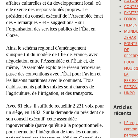
AUTON
affaires culturelles et du développement local, où
CONTRE
elle exerce des responsabilités propres. Le
EKAITZ
président du conseil exécutif de l’Assemblée émet
FOROA
des « remarques » et « suggestions » sur
HEMEN
l’organisation des services publics de l’État en
MUND
Corse.
ZEHAR
POINTS
Ainsi le schéma régional d’aménagement
DE
s’inspire-t-il du modèle de l’Île-de-France, avec
REPERE
négociation entre l’Assemblée et l’État; et, de
POUR
même, l’Assemblée exploite le réseau ferroviaire,
NOURRI
passe des conventions avec l’État pour l’avion et
LA
les liaisons maritimes avec le continent. Trois
REFLEX
établissements publics mixtes sont chargés de
PRISON
UNPO
l’agriculture, de l’irrigation, et des transports.
Avec 61 élus, il suffit de recueillir 2 231 voix pour
Articles
un siège, en 1982. Sur la demande du président de
récents
son conseil exécutif, cette assemblée
L’Europ
ingouvernable (parce qu’élue à la proportionnelle,
comme
pour permettre l’intégration de tous les courants
perspec