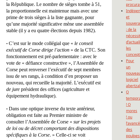
la République. Le nombre de sièges tombe à 51,
procura
la proportionnelle est maintenue mais avec une
Indépe
et
prime de trois sièges à la liste gagnante, pour
souvera
qu’une majorité significative mène une assemblée
: de la
stable (il y a eu quatre élections depuis 1982).
nécessi
d’actual
C’est sur le mode collégial que «
le conseil
•
les
exécutif de Corse dirige l’action
» de la CTC. Son
concept
fonctionnement est pré-parlementaire : avec le
Pour
vote de « défiance constructive », l’Assemblée de
un
Corse peut renverser l’exécutif de sept membres
nouvea
issu de ses rangs, à condition d’en proposer un
logiciel
nouveau, qui recueille la majorité. L’exécutif est
abertza
de jure
président des offices (agriculture et
O
équipement hydraulique).
tempor
! O
Dans une optique inverse du texte antérieur,
•
mores
obligation est faite au Premier ministre de
! ou
consulter l’Assemblée de Corse «
sur les projets
l’avanc
de loi ou de décret comportant des dispositions
des
spécifiques à la Corse
. » Celle-ci se voit
poulpes