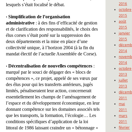
2016
lesquels s’était focalisé le débat.
octobre
2015
Simplification de l’organisation
•
août
administrative
: à des fins d’efficacité de gestion
2015
et de clarification des responsabilités, le choix des
janvier
élus corses s’était porté sur la suppression des
2015
deux départements et la mise en place d’une
décemb
collectivité unique, à l’horizon 2004 (à la fin du
2014
mandat électif de l’actuelle Assemblée de Corse).
novemb
2014
Décentralisation de nouvelles compétences
:
•
octobre
marqué par le souci de dégager des « blocs de
2013
compétences », ce projet, appelé de ses vœux par
juillet
des élus pour qui les transferts antérieurs, jugés
2013
limités, pénaliseraient leur action, concernerait
décemb
essentiellement les champs de l’aménagement de
2011
l’espace et du développement économique, en leur
mai
donnant compétence sur les domaines associés tels
2011
que les transports, la formation, l’écologie… Les
mars
conditions spécifiques d’application de la loi
2011
février
littoral de 1986 laissant craindre un « bétonnage »