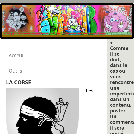
●
Comme
il se
Acceuil
doit,
dans le
Outils
cas ou
vous
LA CORSE
rencontre
une
Les
imperfect
dans un
contenu,
postez
un
commenta
il sera
porté