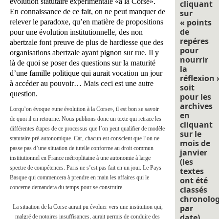
évolution statutaire expérimentale «à la Corse».
cliquant
En connaissance de ce fait, on ne peut manquer de
sur
« points
relever le paradoxe, qu’en matière de propositions
de
pour une évolution institutionnelle, des non
repéres
abertzale font preuve de plus de hardiesse que des
pour
organisations abertzale ayant pignon sur rue. Il y
nourrir
là de quoi se poser des questions sur la maturité
la
d’une famille politique qui aurait vocation un jour
réflexion 
à accéder au pouvoir… Mais ceci est une autre
soit
question.
pour les
archives
Lorqu’on évoque «une évolution à la Corse», il est bon se savoir
en
de quoi il en retourne. Nous publions donc un texte qui retrace les
cliquant
différentes étapes de ce processus que l’on peut qualifier de modèle
sur le
statutaire pré-autonomique. Car, chacun est conscient que l’on ne
mois de
passe pas d’une situation de tutelle conforme au droit commun
janvier
institutionnel en France métroplitaine à une autonomie à large
(les
spectre de compétences. Paris ne s’est pas fait en un jour. Le Pays
textes
Basque qui commencera à prendre en main les affaires qui le
ont été
concerne demandera du temps pour se construire.
classés
chronolo
par
La situation de la Corse aurait pu évoluer vers une institution qui,
date).
malgré de notoires insuffisances, aurait permis de conduire des