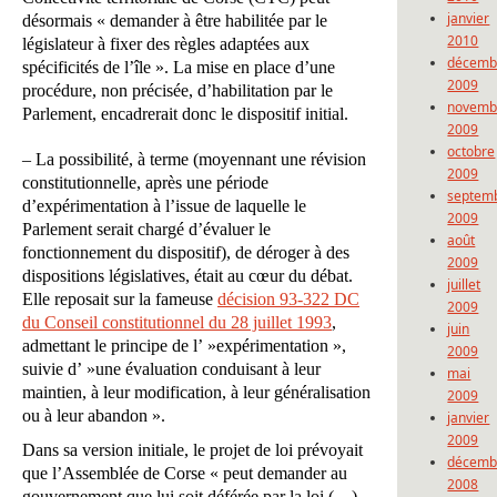
janvier
désormais « demander à être habilitée par le
2010
législateur à fixer des règles adaptées aux
décemb
spécificités de l’île ». La mise en place d’une
2009
procédure, non précisée, d’habilitation par le
novemb
Parlement, encadrerait donc le dispositif initial.
2009
octobre
– La possibilité, à terme (moyennant une révision
2009
constitutionnelle, après une période
septem
d’expérimentation à l’issue de laquelle le
2009
Parlement serait chargé d’évaluer le
août
fonctionnement du dispositif), de déroger à des
2009
dispositions législatives, était au cœur du débat.
juillet
Elle reposait sur la fameuse
décision 93-322 DC
2009
du Conseil constitutionnel du 28 juillet 1993
,
juin
admettant le principe de l’ »expérimentation »,
2009
suivie d’ »une évaluation conduisant à leur
mai
maintien, à leur modification, à leur généralisation
2009
ou à leur abandon ».
janvier
2009
Dans sa version initiale, le projet de loi prévoyait
décemb
que l’Assemblée de Corse « peut demander au
2008
gouvernement que lui soit déférée par la loi (…)