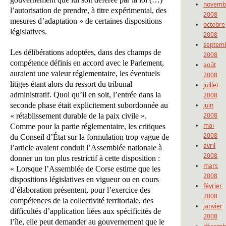
novemb
l’autorisation de prendre, à titre expérimental, des
2008
mesures d’adaptation » de certaines dispositions
octobre
législatives.
2008
septem
Les délibérations adoptées, dans des champs de
2008
compétence définis en accord avec le Parlement,
août
auraient une valeur réglementaire, les éventuels
2008
litiges étant alors du ressort du tribunal
juillet
administratif. Quoi qu’il en soit, l’entrée dans la
2008
seconde phase était explicitement subordonnée au
juin
2008
« rétablissement durable de la paix civile ».
mai
Comme pour la partie réglementaire, les critiques
2008
du Conseil d’État sur la formulation trop vague de
avril
l’article avaient conduit l’Assemblée nationale à
2008
donner un ton plus restrictif à cette disposition :
mars
« Lorsque l’Assemblée de Corse estime que les
2008
dispositions législatives en vigueur ou en cours
février
d’élaboration présentent, pour l’exercice des
2008
compétences de la collectivité territoriale, des
janvier
difficultés d’application liées aux spécificités de
2008
l’île, elle peut demander au gouvernement que le