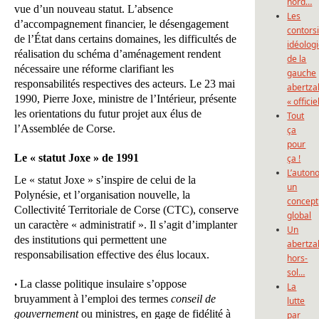
nord…
vue d’un nouveau statut. L’absence
Les
d’accompagnement financier, le désengagement
contors
de l’État dans certains domaines, les difficultés de
idéolog
réalisation du schéma d’aménagement rendent
de la
nécessaire une réforme clarifiant les
gauche
responsabilités respectives des acteurs. Le 23 mai
abertza
1990, Pierre Joxe, ministre de l’Intérieur, présente
« officie
les orientations du futur projet aux élus de
Tout
l’Assemblée de Corse.
ça
pour
Le « statut Joxe » de 1991
ça !
L’auton
Le « statut Joxe » s’inspire de celui de la
un
Polynésie, et l’organisation nouvelle, la
concept
Collectivité Territoriale de Corse (CTC), conserve
global
un caractère « administratif ». Il s’agit d’implanter
Un
des institutions qui permettent une
abertza
responsabilisation effective des élus locaux.
hors-
sol…
La classe politique insulaire s’oppose
•
La
bruyamment à l’emploi des termes
conseil de
lutte
gouvernement
ou ministres, en gage de fidélité à
par