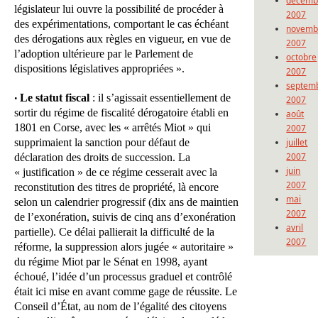
décemb
législateur lui ouvre la possibilité de procéder à
2007
des expérimentations, comportant le cas échéant
novemb
des dérogations aux règles en vigueur, en vue de
2007
l’adoption ultérieure par le Parlement de
octobre
dispositions législatives appropriées ».
2007
septem
Le statut fiscal
: il s’agissait essentiellement de
•
2007
sortir du régime de fiscalité dérogatoire établi en
août
1801 en Corse, avec les « arrêtés Miot » qui
2007
supprimaient la sanction pour défaut de
juillet
2007
déclaration des droits de succession. La
juin
« justification » de ce régime cesserait avec la
2007
reconstitution des titres de propriété, là encore
mai
selon un calendrier progressif (dix ans de maintien
2007
de l’exonération, suivis de cinq ans d’exonération
avril
partielle). Ce délai pallierait la difficulté de la
2007
réforme, la suppression alors jugée « autoritaire »
du régime Miot par le Sénat en 1998, ayant
échoué, l’idée d’un processus graduel et contrôlé
était ici mise en avant comme gage de réussite. Le
Conseil d’État, au nom de l’égalité des citoyens