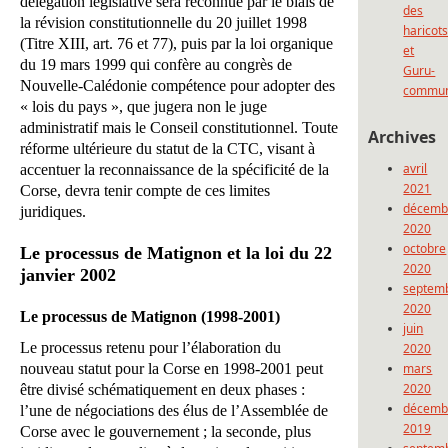
délégation législative sera reconnue par le biais de
des
la révision constitutionnelle du 20 juillet 1998
haricot
(Titre XIII, art. 76 et 77), puis par la loi organique
et
du 19 mars 1999 qui confère au congrès de
Guru-
Nouvelle-Calédonie compétence pour adopter des
commun
« lois du pays », que jugera non le juge
administratif mais le Conseil constitutionnel. Toute
Archives
réforme ultérieure du statut de la CTC, visant à
avril
accentuer la reconnaissance de la spécificité de la
2021
Corse, devra tenir compte de ces limites
décemb
juridiques.
2020
octobre
Le processus de Matignon et la loi du 22
2020
janvier 2002
septem
2020
Le processus de Matignon (1998-2001)
juin
Le processus retenu pour l’élaboration du
2020
nouveau statut pour la Corse en 1998-2001 peut
mars
2020
être divisé schématiquement en deux phases :
décemb
l’une de négociations des élus de l’Assemblée de
2019
Corse avec le gouvernement ; la seconde, plus