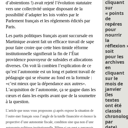
cliquant
d’abstentions !) avait rejeté l’évolution statutaire
sur
vers une collectivité unique disposant de la
« points
possibilité d’adapter les lois votées par le
de
Parlement français et les réglements édictés par
repéres
Paris.
pour
nourrir
Les partis politiques français ayant succursale en
la
Martinique avaient fait un efficace travail de sape
réflexion 
pour faire croire que cette bien timide réforme
soit
institutionnelle signifierait la fin de l’État
pour les
providence pouvoyeur de subsides et allocations
archives
diverses. On voit là combien l’explication de ce
en
qu’est l’autonomie est un long et patient travail de
cliquant
pédagogie qui se résume au fond en la formule :
sur le
mois de
«c’est mieux que la dépendance aux autres».
janvier
L’acquisition de l’autonomie, ça se gagne dans les
(les
cœurs et dans les esprits avant que de la soumettre
textes
à la question.
ont été
classés
L’article que nous vous proposons çi-après expose la situation de
chronolo
l’outre-mer français sous l’angle de la tutelle financière et énonce la
par
propective d’une autonomie fiscale, condition sine qua non d’une
date).
autonomie politique institutionnelle. Même si on peut y percevoir