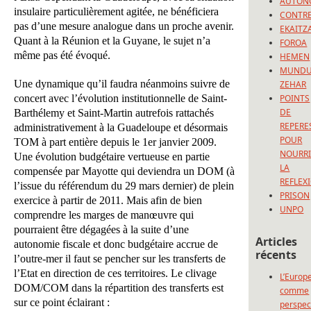
AUTON
insulaire particulièrement agitée, ne bénéficiera
CONTRE
pas d’une mesure analogue dans un proche avenir.
EKAITZ
Quant à la Réunion et la Guyane, le sujet n’a
FOROA
même pas été évoqué.
HEMEN
MUND
Une dynamique qu’il faudra néanmoins suivre de
ZEHAR
concert avec l’évolution institutionnelle de Saint-
POINTS
DE
Barthélemy et Saint-Martin autrefois rattachés
REPERE
administrativement à la Guadeloupe et désormais
POUR
TOM à part entière depuis le 1er janvier 2009.
NOURRI
Une évolution budgétaire vertueuse en partie
LA
compensée par Mayotte qui deviendra un DOM (à
REFLEX
l’issue du référendum du 29 mars dernier) de plein
PRISON
exercice à partir de 2011. Mais afin de bien
UNPO
comprendre les marges de manœuvre qui
pourraient être dégagées à la suite d’une
Articles
autonomie fiscale et donc budgétaire accrue de
récents
l’outre-mer il faut se pencher sur les transferts de
l’Etat en direction de ces territoires. Le clivage
L’Europ
DOM/COM dans la répartition des transferts est
comme
sur ce point éclairant :
perspec