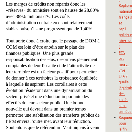
Les marges de crédits non répartis donc les
Repliem
«réserves» du ministère sont en hausse de 28,80%
national
avec 389,6 millions d’€. Les coûts
françai
d’administration centrale eux sont relativement
et
stables puisqu’ils ne progressent que de 1,40%.
repli
politiqu
Tout porte donc à croire que le passage de DOM à
abertza
!
COM est loin d’être anodin sur le plan des
ETA
finances publiques. Une plus grande
est
responsabilisation des élus, désormais pleinement
mort…
comptables de leur fiscalité et de l’attractivité de
vive
leur territoire est un facteur positif pour permettre
ETA ?
de donner à ces territoires la croissance équilibrée
quelle
à laquelle ils aspirent. Les corollaires à cette
légitimi
évolution résideront dans une dynamisation du
des
secteur privé et une réduction importante des
chefs
effectifs de leur secteur public. Une bonne
sans
nouvelle qui devrait dans un premier temps
armées
permettre une stabilisation des transferts publics de
Requie
l’Etat envers l’outre-mer, avant leur réduction.
pour
Souhaitons que le référendum Martiniquais à venir
la fin