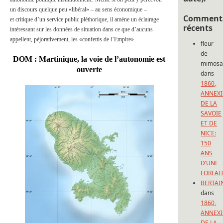
un discours quelque peu «libéral» – au sens économique –
Commenta
et critique d’un service public pléthorique, il amène un éclairage
récents
intéressant sur les données de situation dans ce que d’aucuns
appellent, péjorativement, les «confettis de l’Empire».
fleur
de
DOM : Martinique, la voie de l’autonomie est
mimos
ouverte
dans
1860,
ANNEX
DE LA
SAVOIE
ET DE
NICE:
150
ANS
D’UNE
FORFAI
BERTAI
dans
1860,
ANNEX
DE LA