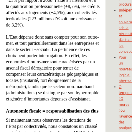
+21% par rapport à 2008, l’aide à l’insertion et à
procura
la qualification professionnelle (+8,7%), les crédits
Indépe
affectés aux logements (+4,5%), aux collectivités
et
territoriales (223 millions d’€ soit une croissance
souvera
de 3,2%).
: de la
nécessi
L’Etat dépense donc sans compter pour son outre-
d’actual
mer, et tout particulièrement dans les entreprises et
les
dans le secteur «social». La pertinence de ces
concept
choix peut porter interrogation. En effet, les
Pour
économies d’outre-mer sont caractérisées par un
un
arsenal fiscal dérogatoire pour tenter de
nouvea
compenser leurs caractéristiques géographiques et
logiciel
locales (insularité, fort éloignement de la
abertza
métropole), tandis que le secteur non-marchand
O
(administrations) se distingue par son hypertrophie
tempor
! O
et génère d’importantes dépenses d’assistanat.
mores
! ou
Autonomie fiscale = responsabilisation des élus
l’avanc
Si maintenant nous observons les dotations de
des
l’Etat par collectivités, nous constatons un chassé
poulpes