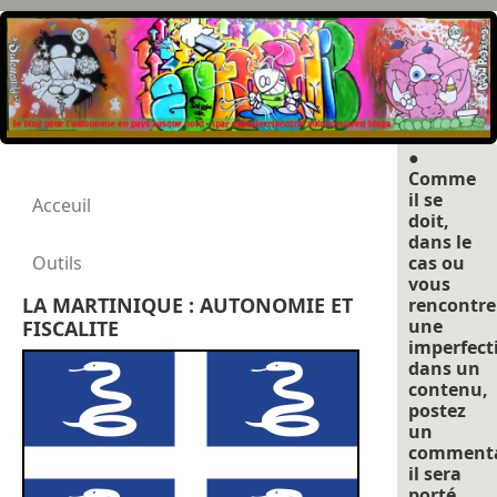
●
Comme
il se
Acceuil
doit,
dans le
Outils
cas ou
vous
LA MARTINIQUE : AUTONOMIE ET
rencontre
une
FISCALITE
imperfect
dans un
contenu,
postez
un
commenta
il sera
porté