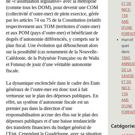
de «l’assimilation législative» avec la métropole
ET DE
(comme tous les DOM), pour devenir une COM
NICE:
(collectivité d’outre-mer) de plein exercice, gérée
150
par les articles 74 ou 75 de la Constitution (relatifs
ANS
respectivement aux TOM (territoires d’outre-mer)
D’UNE
et aux POM (pays d’outre-mer) et bénéficiant de
FORFAI
degrés d’autonomie différenciés, y compris sur le
marcel
plan fiscal. Une évolution qui déboucherait alors
quet
sur la possibilité (cas notamment de la Nouvelle-
dans
1860,
Calédonie, de la Polynésie Française ou de Walis
ANNEX
et Futuna) de jouir d’une véritable autonomie
DE LA
fiscale.
SAVOIE
ET DE
La dynamique enclenchée dans le cadre des Etats
NICE:
généraux de l’outre-mer est donc tout à fait
150
vertueuse sur le plan des dépenses publiques. En
ANS
effet, un système d’autonomie fiscale est un
D’UNE
premier pas dans la direction d’une
FORFAI
responsabilisation accrue des élus sur le plan des
dépenses publiques et d’une baisse tendancielle
Catégorie
des transferts financiers du budget général de
l’Etat. Cependant la Guadeloupe, avec sa situation