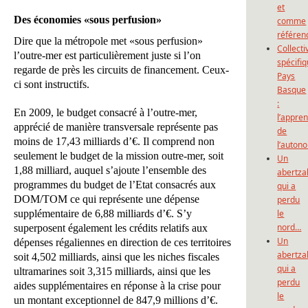
et
Des économies «sous perfusion»
comme
référen
Dire que la métropole met «sous perfusion»
Collecti
l’outre-mer est particulièrement juste si l’on
spécifi
regarde de près les circuits de financement. Ceux-
Pays
ci sont instructifs.
Basque
:
En 2009, le budget consacré à l’outre-mer,
l’appre
apprécié de manière transversale représente pas
de
moins de 17,43 milliards d’€. Il comprend non
l’auton
seulement le budget de la mission outre-mer, soit
Un
1,88 milliard, auquel s’ajoute l’ensemble des
abertza
programmes du budget de l’Etat consacrés aux
qui a
DOM/TOM ce qui représente une dépense
perdu
supplémentaire de 6,88 milliards d’€. S’y
le
nord…
superposent également les crédits relatifs aux
Un
dépenses régaliennes en direction de ces territoires
abertza
soit 4,502 milliards, ainsi que les niches fiscales
qui a
ultramarines soit 3,315 milliards, ainsi que les
perdu
aides supplémentaires en réponse à la crise pour
le
un montant exceptionnel de 847,9 millions d’€.