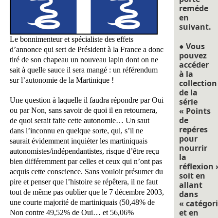
reméde
en
suivant.
Le bonnimenteur et spécialiste des effets
● Vous
d’annonce qui sert de Président à la France a donc
pouvez
tiré de son chapeau un nouveau lapin dont on ne
accéder
sait à quelle sauce il sera mangé : un référendum
à la
sur l’autonomie de la Martinique !
collection
de la
Une question à laquelle il faudra répondre par Oui
série
« Points
ou par Non, sans savoir de quoi il en retournera,
de
de quoi serait faite cette autonomie… Un saut
repéres
dans l’inconnu en quelque sorte, qui, s’il ne
pour
saurait évidemment inquiéter les martiniquais
nourrir
autonomistes/indépendantistes, risque d’être reçu
la
bien différemment par celles et ceux qui n’ont pas
réflexion 
acquis cette conscience. Sans vouloir présumer du
soit en
pire et penser que l’histoire se répêtera, il ne faut
allant
tout de même pas oublier que le 7 décembre 2003,
dans
une courte majorité de martiniquais (50,48% de
« catégori
et en
Non contre 49,52% de Oui… et 56,06%