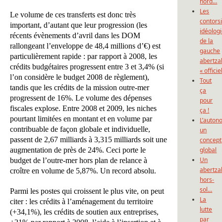
nord…
Les
Le volume de ces transferts est donc très
contors
important, d’autant que leur progression (les
idéolog
récents évènements d’avril dans les DOM
de la
rallongeant l’enveloppe de 48,4 millions d’€) est
gauche
particulièrement rapide : par rapport à 2008, les
abertza
crédits budgétaires progressent entre 3 et 3,4% (si
« officie
l’on considère le budget 2008 de règlement),
Tout
tandis que les crédits de la mission outre-mer
ça
progressent de 16%. Le volume des dépenses
pour
fiscales explose. Entre 2008 et 2009, les niches
ça !
pourtant limitées en montant et en volume par
L’auton
contribuable de façon globale et individuelle,
un
passent de 2,67 milliards à 3,315 milliards soit une
concept
augmentation de près de 24%. Ceci porte le
global
Un
budget de l’outre-mer hors plan de relance à
abertza
croître en volume de 5,87%. Un record absolu.
hors-
sol…
Parmi les postes qui croissent le plus vite, on peut
La
citer : les crédits à l’aménagement du territoire
lutte
(+34,1%), les crédits de soutien aux entreprises,
par