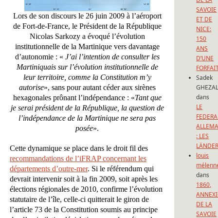
SAVOIE
Lors de son discours le 26 juin 2009 à l’aéroport
ET DE
de Fort-de-France, le Président de la République
NICE:
Nicolas Sarkozy a évoqué l’évolution
150
institutionnelle de la Martinique vers davantage
ANS
d’autonomie : «
J’ai l’intention de consulter les
D’UNE
Martiniquais sur l’évolution institutionnelle de
FORFAI
leur territoire, comme la Constitution m’y
Sadek
autorise
», sans pour autant céder aux sirènes
GHEZAL
dans
hexagonales prônant l’indépendance : «
Tant que
LE
je serai président de la République, la question de
FEDERA
l’indépendance de la Martinique ne sera pas
ALLEM
posée
».
: LES
LÄNDE
Cette dynamique se place dans le droit fil des
louis
recommandations de l’iFRAP concernant les
mélenn
départements d’outre-mer
. Si le référendum qui
dans
devrait intervenir soit à la fin 2009, soit après les
1860,
élections régionales de 2010, confirme l’évolution
ANNEX
statutaire de l’île, celle-ci quitterait le giron de
DE LA
l’article 73 de la Constitution soumis au principe
SAVOIE