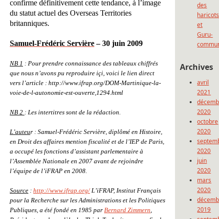
confirme définitivement cette tendance, à l’image
des
du statut actuel des Overseas Territories
haricot
britanniques.
et
Guru-
Samuel-Frédéric Servière
– 30 juin 2009
commun
NB 1
: Pour prendre connaissance des tableaux chiffrés
Archives
que nous n’avons pu reproduire içi, voici le lien direct
avril
vers l’article : http://www.ifrap.org/DOM-Martinique-la-
2021
voie-de-l-autonomie-est-ouverte,1294.html
décemb
2020
NB 2
: Les intertitres sont de la rédaction.
octobre
2020
L’auteu
r : Samuel-Frédéric Servière, diplômé en Histoire,
septem
en Droit des affaires mention fiscalité et de l’IEP de Paris,
2020
a occupé les fonctions d’assistant parlementaire à
juin
l’Assemblée Nationale en 2007 avant de rejoindre
2020
l’équipe de l’iFRAP en 2008.
mars
2020
Source
:
http://www.ifrap.org/
L’iFRAP, Institut Français
décemb
pour la Recherche sur les Administrations et les Politiques
2019
Publiques, a été fondé en 1985 par
Bernard Zimmern
,