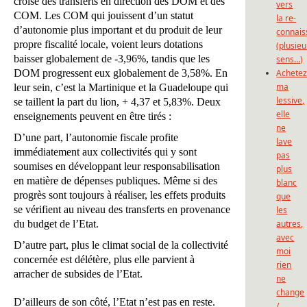
croisé des transferts en direction des DOM et des
vers
COM. Les COM qui jouissent d’un statut
la re-
d’autonomie plus important et du produit de leur
connais
propre fiscalité locale, voient leurs dotations
(plusieu
baisser globalement de -3,96%, tandis que les
sens…)
DOM progressent eux globalement de 3,58%. En
Achete
ma
leur sein, c’est la Martinique et la Guadeloupe qui
lessive,
se taillent la part du lion, + 4,37 et 5,83%. Deux
elle
enseignements peuvent en être tirés :
ne
D’une part, l’autonomie fiscale profite
lave
immédiatement aux collectivités qui y sont
pas
soumises en développant leur responsabilisation
plus
en matière de dépenses publiques. Même si des
blanc
progrès sont toujours à réaliser, les effets produits
que
se vérifient au niveau des transferts en provenance
les
du budget de l’Etat.
autres,
avec
D’autre part, plus le climat social de la collectivité
moi
concernée est délétère, plus elle parvient à
rien
arracher de subsides de l’Etat.
ne
change
D’ailleurs de son côté, l’Etat n’est pas en reste.
/