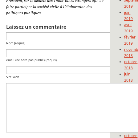
septem
Président, sur le modèle des Think-Tanks étrangers afin de
2019
faire participer la société civile à l’élaboration des
juin
politiques publiques.
2019
avril
Laissez un commentaire
2019
février
2019
Nom (requis)
novemb
2018
email (ne sera pas publié) (requis)
octobre
2018
juin
Site Web
2018
mai
2018
avril
2018
septem
2017
mai
2017
octobre