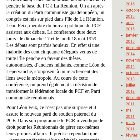
2016
pénètre la base du PC à La Réunion. Un an après
octobre
la création du Parti communiste guadeloupéen, un
2015
congrès est mis sur pied dans l’île de La Réunion.
août
Léon Feix, membre du bureau politique du PCF
2015
assistera aux débats. La conférence dure deux
janvier
jours : le dimanche 17 et le lundi 18 mai 1959.
2015
Les débats sont parfois houleux. En effet si une
décemb
majorité des cent cinquante délégués venus de
2014
toute l’île penche en faveur des thèses
novemb
autonomistes, d’anciens militants, comme Léon de
2014
Lépervanche, s’opposent à un relachement des
octobre
liens avec la métropole. Au cours de cette
2013
conférence, on prend également la décision de
juillet
transformer la fédération locale du PCF en Parti
2013
communiste réunionnais.
décemb
2011
Pour Léon Feix, ce n’est pas une surprise et il
mai
assure le nouveau parti du soutien paternel du
2011
PCF. Dans son programme le PCR revendique le
mars
droit pour les Réunionnais de gérer eux-mêmes
2011
leurs propres affaires. Il précise cependant que
février