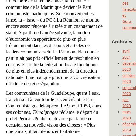
En octobre de la même année, la fédération
des
communiste de la Martinique devient le Parti
haricot
communiste martiniquais. Si le mouvement est
et
lancé, la « base » du PC à La Réunion se montre
Guru-
encore assez réticente à l’idée d’un changement de
commun
statut. A partir de l’année suivante, la notion
d’autonomie va apparaître de plus en plus
Archives
fréquemment dans les discours et articles des
avril
leaders communistes de La Réunion, bien que le
2021
parti n’ait pas pris officiellement de résolution en
décemb
ce sens. En outre la fédération locale fonctionne
2020
de plus en plus indépendamment de la direction
octobre
nationale. Il ne manque plus que la concrétisation
2020
officielle de cette séparation.
septem
Les communistes de la Guadeloupe, quant à eux,
2020
franchissent à leur tour le pas en créant le Parti
juin
Communiste guadeloupéen. Le 9 août 1958, dans
2020
mars
ses colonnes,
Témoignages
réclame le départ du
2020
préfet Perreau-Pradier et dévoile par la même
décemb
occasion sa nouvelle vision des choses : « Plus
2019
que jamais, il faut dénoncer l’arbitraire