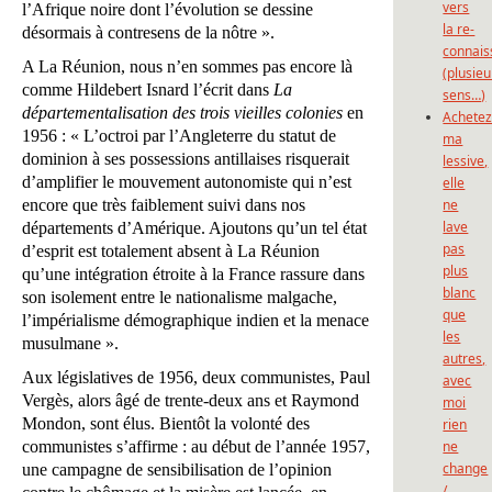
vers
l’Afrique noire dont l’évolution se dessine
la re-
désormais à contresens de la nôtre ».
connais
A La Réunion, nous n’en sommes pas encore là
(plusieu
comme Hildebert Isnard l’écrit dans
La
sens…)
départementalisation des trois vieilles colonies
en
Achete
1956 : « L’octroi par l’Angleterre du statut de
ma
dominion à ses possessions antillaises risquerait
lessive,
d’amplifier le mouvement autonomiste qui n’est
elle
encore que très faiblement suivi dans nos
ne
lave
départements d’Amérique. Ajoutons qu’un tel état
pas
d’esprit est totalement absent à La Réunion
plus
qu’une intégration étroite à la France rassure dans
blanc
son isolement entre le nationalisme malgache,
que
l’impérialisme démographique indien et la menace
les
musulmane ».
autres,
Aux législatives de 1956, deux communistes, Paul
avec
Vergès, alors âgé de trente-deux ans et Raymond
moi
Mondon, sont élus. Bientôt la volonté des
rien
communistes s’affirme : au début de l’année 1957,
ne
change
une campagne de sensibilisation de l’opinion
/