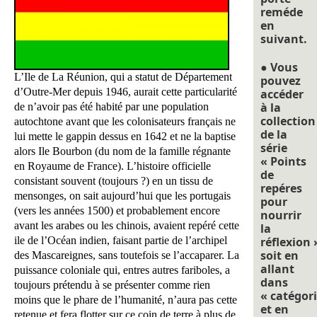
reméde
en
suivant.
● Vous
L’Ile de La Réunion, qui a statut de Département
pouvez
d’Outre-Mer depuis 1946, aurait cette particularité
accéder
à la
de n’avoir pas été habité par une population
collection
autochtone avant que les colonisateurs français ne
de la
lui mette le gappin dessus en 1642 et ne la baptise
série
alors Ile Bourbon (du nom de la famille régnante
« Points
en Royaume de France). L’histoire officielle
de
consistant souvent (toujours ?) en un tissu de
repéres
mensonges, on sait aujourd’hui que les portugais
pour
(vers les années 1500) et probablement encore
nourrir
avant les arabes ou les chinois, avaient repéré cette
la
ile de l’Océan indien, faisant partie de
l’archipel
réflexion 
soit en
des Mascareignes, sans toutefois se l’accaparer. La
allant
puissance coloniale qui, entres autres fariboles, a
dans
toujours prétendu à se présenter comme rien
« catégori
moins que le phare de l’humanité, n’aura pas cette
et en
retenue et fera flotter sur ce coin de terre à plus de