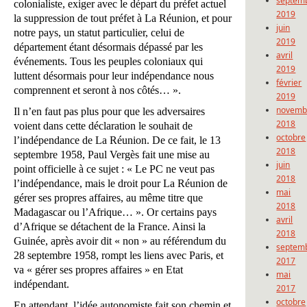
septem
colonialiste, exiger avec le départ du préfet actuel
2019
la suppression de tout préfet à La Réunion, et pour
juin
notre pays, un statut particulier, celui de
2019
département étant désormais dépassé par les
avril
événements. Tous les peuples coloniaux qui
2019
luttent désormais pour leur indépendance nous
février
comprennent et seront à nos côtés… ».
2019
novemb
Il n’en faut pas plus pour que les adversaires
2018
voient dans cette déclaration le souhait de
octobre
l’indépendance de La Réunion. De ce fait, le 13
2018
septembre 1958, Paul Vergès fait une mise au
juin
point officielle à ce sujet : « Le PC ne veut pas
2018
l’indépendance, mais le droit pour La Réunion de
mai
gérer ses propres affaires, au même titre que
2018
Madagascar ou l’Afrique… ». Or certains pays
avril
d’Afrique se détachent de la France. Ainsi la
2018
Guinée, après avoir dit « non » au référendum du
septem
28 septembre 1958, rompt les liens avec Paris, et
2017
va « gérer ses propres affaires » en Etat
mai
indépendant.
2017
octobre
En attendant, l’idée autonomiste fait son chemin et