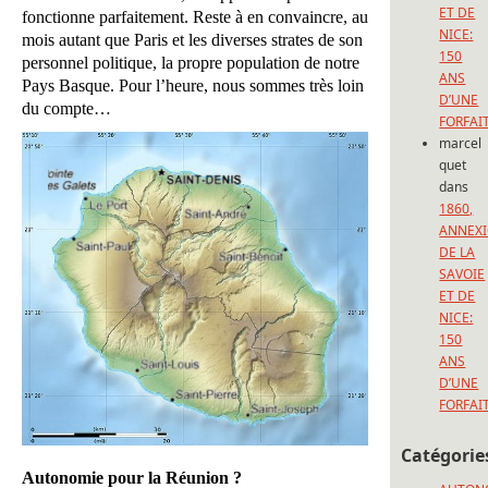
ET DE
fonctionne parfaitement. Reste à en convaincre, au
NICE:
mois autant que Paris et les diverses strates de son
150
personnel politique, la propre population de notre
ANS
Pays Basque. Pour l’heure, nous sommes très loin
D’UNE
du compte…
FORFAI
marcel
quet
dans
1860,
ANNEX
DE LA
SAVOIE
ET DE
NICE:
150
ANS
D’UNE
FORFAI
Catégorie
Autonomie pour la Réunion ?