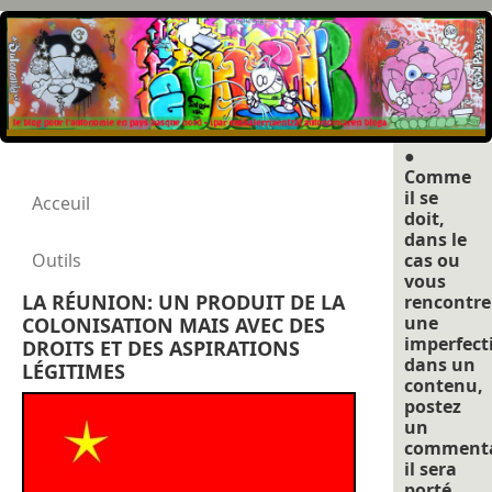
●
Comme
il se
Acceuil
doit,
dans le
Outils
cas ou
vous
LA RÉUNION: UN PRODUIT DE LA
rencontre
une
COLONISATION MAIS AVEC DES
imperfect
DROITS ET DES ASPIRATIONS
dans un
LÉGITIMES
contenu,
postez
un
commenta
il sera
porté