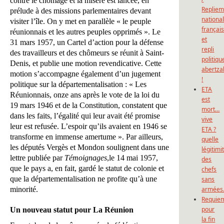
contre le chômage et la misère est lancée, en
Repliem
prélude à des missions parlementaires devant
national
visiter l’île. On y met en parallèle « le peuple
françai
réunionnais et les autres peuples opprimés ». Le
et
31 mars 1957, un Cartel d’action pour la défense
repli
des travailleurs et des chômeurs se réunit à Saint-
politiqu
Denis, et publie une motion revendicative. Cette
abertza
motion s’accompagne également d’un jugement
!
politique sur la départementalisation : « Les
ETA
Réunionnais, onze ans après le vote de la loi du
est
19 mars 1946 et de la Constitution, constatent que
mort…
dans les faits, l’égalité qui leur avait été promise
vive
leur est refusée. L’espoir qu’ils avaient en 1946 se
ETA ?
transforme en immense amertume ». Par ailleurs,
quelle
les députés Vergès et Mondon soulignent dans une
légitimi
lettre publiée par
Témoignages
,le 14 mai 1957,
des
que le pays a, en fait, gardé le statut de colonie et
chefs
que la départementalisation ne profite qu’à une
sans
minorité.
armées
Requie
pour
Un nouveau statut pour La Réunion
la fin