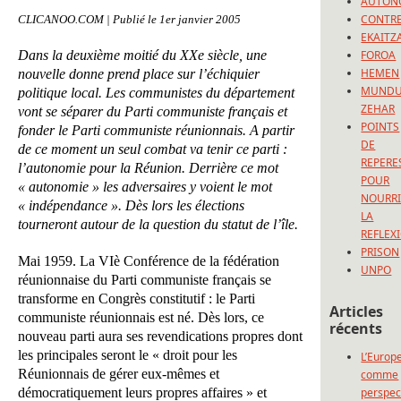
AUTON
CONTRE
CLICANOO.COM | Publié le 1er janvier 2005
EKAITZ
Dans la deuxième moitié du XXe siècle, une
FOROA
HEMEN
nouvelle donne prend place sur l’échiquier
MUND
politique local. Les communistes du département
ZEHAR
vont se séparer du Parti communiste français et
POINTS
fonder le Parti communiste réunionnais. A partir
DE
de ce moment un seul combat va tenir ce parti :
REPERE
l’autonomie pour la Réunion. Derrière ce mot
POUR
« autonomie » les adversaires y voient le mot
NOURRI
« indépendance ». Dès lors les élections
LA
tourneront autour de la question du statut de l’île.
REFLEX
PRISON
Mai 1959. La VIè Conférence de la fédération
UNPO
réunionnaise du Parti communiste français se
transforme en Congrès constitutif : le Parti
Articles
communiste réunionnais est né. Dès lors, ce
récents
nouveau parti aura ses revendications propres dont
les principales seront le « droit pour les
L’Europ
Réunionnais de gérer eux-mêmes et
comme
démocratiquement leurs propres affaires » et
perspec