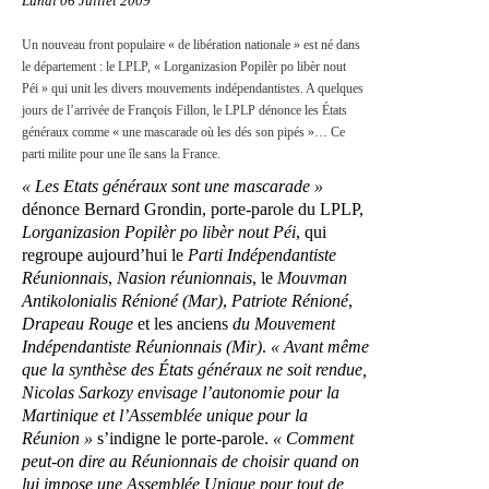
Lundi 06 Juillet 2009
Un nouveau front populaire « de libération nationale » est né dans
le département : le LPLP, « Lorganizasion Popilèr po libèr nout
Péi » qui unit les divers mouvements indépendantistes. A quelques
jours de l’arrivée de François Fillon, le LPLP dénonce les États
généraux comme « une mascarade où les dés son pipés »… Ce
parti milite pour une île sans la France.
« Les Etats généraux sont une mascarade »
dénonce Bernard Grondin, porte-parole du LPLP,
Lorganizasion Popilèr po libèr nout Péi
, qui
regroupe aujourd’hui le
Parti Indépendantiste
Réunionnais
,
Nasion réunionnais
, le
Mouvman
Antikolonialis Rénioné (Mar)
,
Patriote Rénioné
,
Drapeau Rouge
et les anciens
du Mouvement
Indépendantiste Réunionnais (Mir)
.
« Avant même
que la synthèse des États généraux ne soit rendue,
Nicolas Sarkozy envisage l’autonomie pour la
Martinique et l’Assemblée unique pour la
Réunion »
s’indigne le porte-parole.
« Comment
peut-on dire au Réunionnais de choisir quand on
lui impose une Assemblée Unique pour tout de