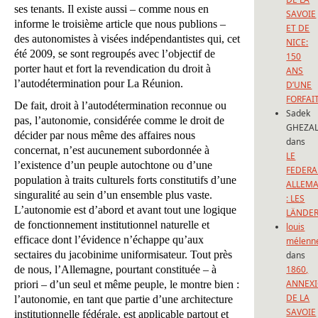
ses tenants. Il existe aussi – comme nous en
SAVOIE
informe le troisième article que nous publions –
ET DE
des autonomistes à visées indépendantistes qui, cet
NICE:
été 2009, se sont regroupés avec l’objectif de
150
porter haut et fort la revendication du droit à
ANS
l’autodétermination pour La Réunion.
D’UNE
FORFAI
De fait, droit à l’autodétermination reconnue ou
Sadek
pas, l’autonomie, considérée comme le droit de
GHEZAL
décider par nous même des affaires nous
dans
concernat, n’est aucunement subordonnée à
LE
l’existence d’un peuple autochtone ou d’une
FEDERA
population à traits culturels forts constitutifs d’une
ALLEM
singuralité au sein d’un ensemble plus vaste.
: LES
L’autonomie est d’abord et avant tout une logique
LÄNDE
de fonctionnement institutionnel naturelle et
louis
efficace dont l’évidence n’échappe qu’aux
mélenn
sectaires du jacobinime uniformisateur. Tout près
dans
de nous, l’Allemagne, pourtant constituée – à
1860,
ANNEX
priori – d’un seul et même peuple, le montre bien :
DE LA
l’autonomie, en tant que partie d’une architecture
SAVOIE
institutionnelle fédérale, est applicable partout et