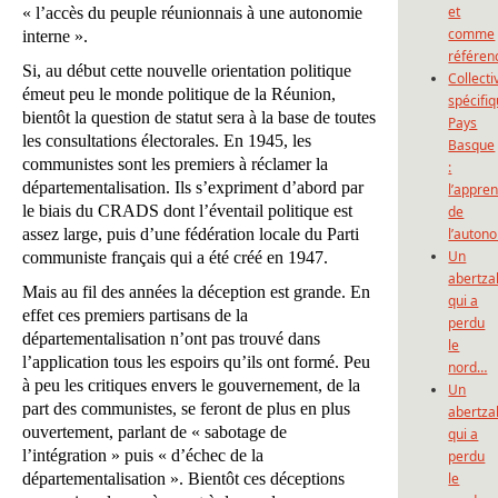
et
« l’accès du peuple réunionnais à une autonomie
comme
interne ».
référen
Si, au début cette nouvelle orientation politique
Collecti
émeut peu le monde politique de la Réunion,
spécifi
bientôt la question de statut sera à la base de toutes
Pays
les consultations électorales. En 1945, les
Basque
communistes sont les premiers à réclamer la
:
départementalisation. Ils s’expriment d’abord par
l’appre
le biais du CRADS dont l’éventail politique est
de
assez large, puis d’une fédération locale du Parti
l’auton
Un
communiste français qui a été créé en 1947.
abertza
Mais au fil des années la déception est grande. En
qui a
effet ces premiers partisans de la
perdu
départementalisation n’ont pas trouvé dans
le
l’application tous les espoirs qu’ils ont formé. Peu
nord…
à peu les critiques envers le gouvernement, de la
Un
part des communistes, se feront de plus en plus
abertza
ouvertement, parlant de « sabotage de
qui a
l’intégration » puis « d’échec de la
perdu
départementalisation ». Bientôt ces déceptions
le