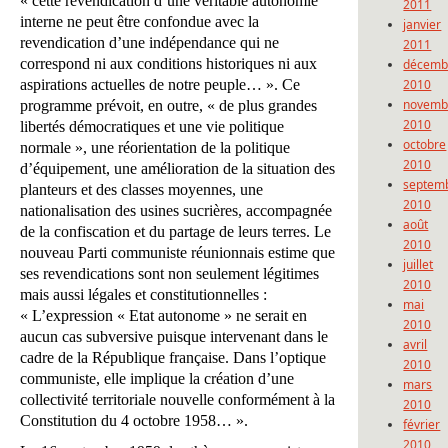
« cette revendication d’une véritable autonomie
2011
interne ne peut être confondue avec la
janvier
revendication d’une indépendance qui ne
2011
correspond ni aux conditions historiques ni aux
décemb
aspirations actuelles de notre peuple… ». Ce
2010
novemb
programme prévoit, en outre, « de plus grandes
2010
libertés démocratiques et une vie politique
octobre
normale », une réorientation de la politique
2010
d’équipement, une amélioration de la situation des
septem
planteurs et des classes moyennes, une
2010
nationalisation des usines sucrières, accompagnée
août
de la confiscation et du partage de leurs terres. Le
2010
nouveau Parti communiste réunionnais estime que
juillet
ses revendications sont non seulement légitimes
2010
mais aussi légales et constitutionnelles :
mai
« L’expression « Etat autonome » ne serait en
2010
aucun cas subversive puisque intervenant dans le
avril
cadre de la République française. Dans l’optique
2010
communiste, elle implique la création d’une
mars
collectivité territoriale nouvelle conformément à la
2010
Constitution du 4 octobre 1958… ».
février
2010