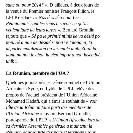
suite ou pour 2014? »
. D’ailleurs, à deux jours de
la venue du Premier ministre François Fillon, le
LPLP déclare :
« Nos tèrs lé a nou. Les
Réunionnais sont les seuls à savoir ce qu’ils
veulent faire de leurs terres ».
Bernard Grondin
rajoute que
« Sé pa le prémié minis ke va désid po
nou. Sé a nou de désidé si nou ve lotonomi, la
départementalizasion ou lasemblé unik. Zordi lu
donn pa nou le choi, lu vien impoz a nou lasemblé
unik ».
La Réunion, membre de l’UA ?
Quelques jours après le 13ème sommet de l’Union
Africaine à Syrte, en Lybie, le LPLP relève des
propos de l’actuel président de l’Union Africaine
Mohamed Kadafi, qui a émis le souhait de «
voir
l’île de la Réunion faire parti des membres de
l’Union Africaine »,
assure Bernard Grondin,
porte-parole du LPLP.
« L’Union Africaine lors de
sa dernière Assemblée générale a maintenu la
Réunion dans la liste des pays et territoires sous