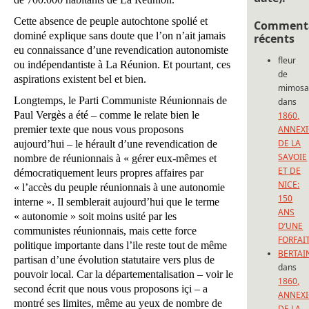
Cette absence de peuple autochtone spolié et
Commenta
dominé explique sans doute que l’on n’ait jamais
récents
eu connaissance d’une revendication autonomiste
fleur
ou indépendantiste à La Réunion. Et pourtant, ces
de
aspirations existent bel et bien.
mimos
Longtemps, le Parti Communiste Réunionnais de
dans
Paul Vergès a été – comme le relate bien le
1860,
premier texte que nous vous proposons
ANNEX
DE LA
aujourd’hui – le hérault d’une revendication de
SAVOIE
nombre de réunionnais à
« gérer eux-mêmes et
ET DE
démocratiquement leurs propres affaires par
NICE:
« l’accès du peuple réunionnais à une autonomie
150
interne ».
Il semblerait aujourd’hui que le terme
ANS
« autonomie » soit moins usité par les
D’UNE
communistes réunionnais, mais cette force
FORFAI
politique importante dans l’ile reste tout de même
BERTAI
partisan d’une évolution statutaire vers plus de
dans
pouvoir local. Car la départementalisation – voir le
1860,
second écrit que nous vous proposons içi – a
ANNEX
montré ses limites, même au yeux de nombre de
DE LA