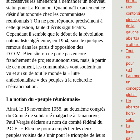
nord…
successives les amèneront à demander un nouveau
Les
statut pour La Réunion. Quand naît exactement ce
contors
désir d’autonomie chez les communistes
idéolog
réunionnais ? On ne peut répondre précisément à
de la
cette question, faute d’écrits significatifs.
gauche
Cependant il semble que le début de la révolution
abertza
nationaliste algérienne, en 1954, suscite quelques
« officie
remous dans les partis d’opposition des
Tout
D.O.M. Bien sûr, on ne parle pas encore
ça
franchement de projets autonomistes, mais, à partir
pour
de ce moment, les communistes vont soutenir au
ça !
vu et au su de tout le monde la « lutte
L’auton
anticolonialiste » des peuples à la recherche
un
d’émancipation.
concept
global
La notion du «peuple réunionnais»
Un
abertza
Ainsi, le 15 novembre 1955, au deuxième congrès
hors-
du Comité de solidarité malgache à Tananarive,
sol…
Paul Vergès déclare au nom du comité fédéral du
La
P.C.F : « Rien ne pourra empêcher les deux
lutte
peuples voisins de s’unir pour le triomphe de leurs
par