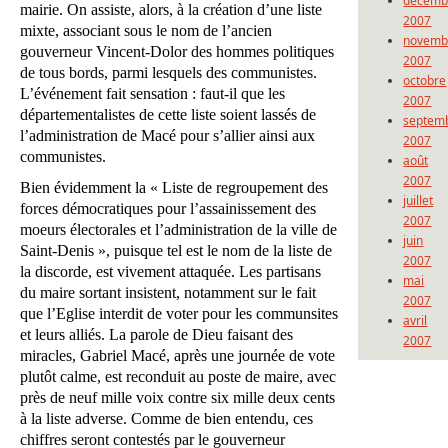
décemb
mairie. On assiste, alors, à la création d’une liste
2007
mixte, associant sous le nom de l’ancien
novemb
gouverneur Vincent-Dolor des hommes politiques
2007
de tous bords, parmi lesquels des communistes.
octobre
L’événement fait sensation : faut-il que les
2007
départementalistes de cette liste soient lassés de
septem
l’administration de Macé pour s’allier ainsi aux
2007
communistes.
août
2007
Bien évidemment la « Liste de regroupement des
juillet
forces démocratiques pour l’assainissement des
2007
moeurs électorales et l’administration de la ville de
juin
Saint-Denis », puisque tel est le nom de la liste de
2007
la discorde, est vivement attaquée. Les partisans
mai
du maire sortant insistent, notamment sur le fait
2007
que l’Eglise interdit de voter pour les communsites
avril
et leurs alliés. La parole de Dieu faisant des
2007
miracles, Gabriel Macé, après une journée de vote
plutôt calme, est reconduit au poste de maire, avec
près de neuf mille voix contre six mille deux cents
à la liste adverse. Comme de bien entendu, ces
chiffres seront contestés par le gouverneur