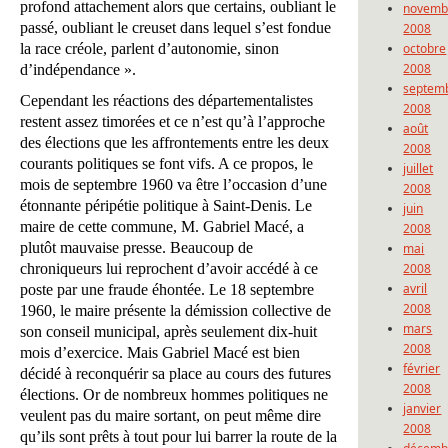
profond attachement alors que certains, oubliant le
novemb
passé, oubliant le creuset dans lequel s’est fondue
2008
la race créole, parlent d’autonomie, sinon
octobre
2008
d’indépendance ».
septem
Cependant les réactions des départementalistes
2008
restent assez timorées et ce n’est qu’à l’approche
août
des élections que les affrontements entre les deux
2008
courants politiques se font vifs. A ce propos, le
juillet
mois de septembre 1960 va être l’occasion d’une
2008
étonnante péripétie politique à Saint-Denis. Le
juin
maire de cette commune, M. Gabriel Macé, a
2008
plutôt mauvaise presse. Beaucoup de
mai
chroniqueurs lui reprochent d’avoir accédé à ce
2008
avril
poste par une fraude éhontée. Le 18 septembre
2008
1960, le maire présente la démission collective de
mars
son conseil municipal, après seulement dix-huit
2008
mois d’exercice. Mais Gabriel Macé est bien
février
décidé à reconquérir sa place au cours des futures
2008
élections. Or de nombreux hommes politiques ne
janvier
veulent pas du maire sortant, on peut même dire
2008
qu’ils sont prêts à tout pour lui barrer la route de la