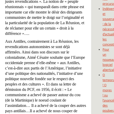
justes revendications ». La notion de « peuple
procura
réunionnais » qui transparaît dans cette phrase est
Indépe
importante car elle montre le désir des dirigeants
et
communistes de mettre le doigt sur l’originalité et
souvera
la particularité de la population de La Réunion, et
: de la
de réclamer pour elle un certain « droit à la
nécessi
différence »….
d’actual
les
Aux Antilles, contrairement à La Réunion, les
concept
revendications autonomistes se sont déjà
Pour
affirmées. Ainsi dans son discours sur le
un
colonialisme, Aimé Césaire souhaite que l’Europe
nouvea
occidentale prenne d’elle-même « aux Antilles,
logiciel
c’est-à-dire aux partis de l’Amérique, l’initiative
abertza
d’une politique des nationalités, l’initiative d’une
O
politique nouvelle fondée sur le respect des
tempor
peuples et des cultures ». Et dans sa lettre de
! O
démission du PCF, en 1956, il écrit : « Le
mores
communisme a achevé de passer autour du cou
! ou
(de la Martinique) le noeud coulant de
l’avanc
l’assimilation… Il a achevé de la couper des autres
des
poulpes
pays antillais…Il a achevé de nous couper de