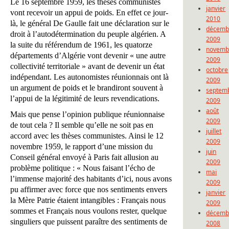
Le 16 septembre 1959, les thèses communistes
janvier
vont recevoir un appui de poids. En effet ce jour-
2010
là, le général De Gaulle fait une déclaration sur le
décemb
droit à l’autodétermination du peuple algérien. A
2009
la suite du référendum de 1961, les quatorze
novemb
départements d’Algérie vont devenir « une autre
2009
collectivité territoriale » avant de devenir un état
octobre
indépendant. Les autonomistes réunionnais ont là
2009
un argument de poids et le brandiront souvent à
septem
l’appui de la légitimité de leurs revendications.
2009
août
Mais que pense l’opinion publique réunionnaise
2009
de tout cela ? Il semble qu’elle ne soit pas en
juillet
accord avec les thèses communistes. Ainsi le 12
2009
novembre 1959, le rapport d’une mission du
juin
Conseil général envoyé à Paris fait allusion au
2009
problème politique : « Nous faisant l’écho de
mai
l’immense majorité des habitants d’ici, nous avons
2009
pu affirmer avec force que nos sentiments envers
janvier
la Mère Patrie étaient intangibles : Français nous
2009
sommes et Français nous voulons rester, quelque
décemb
singuliers que puissent paraître des sentiments de
2008