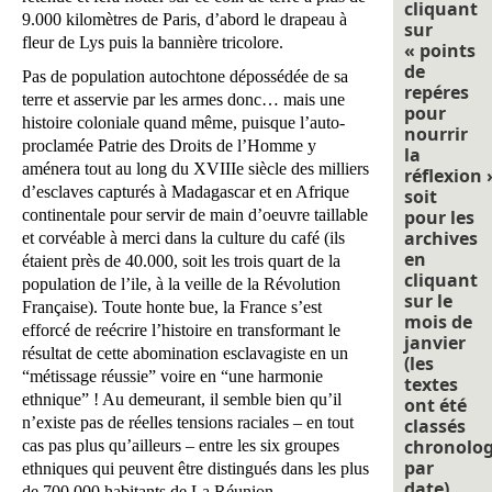
cliquant
9.000 kilomètres de Paris, d’abord le drapeau à
sur
fleur de Lys puis la bannière tricolore.
« points
de
Pas de population autochtone dépossédée de sa
repéres
terre et asservie par les armes donc… mais une
pour
histoire coloniale quand même, puisque l’auto-
nourrir
proclamée Patrie des Droits de l’Homme y
la
aménera tout au long du
XVIIIe siècle
des milliers
réflexion 
d’esclaves capturés à Madagascar et en Afrique
soit
continentale pour servir de main d’oeuvre taillable
pour les
archives
et corvéable à merci dans la culture du café (ils
en
étaient près de 40.000, soit les trois quart de la
cliquant
population de l’ile, à la veille de la Révolution
sur le
Française). Toute honte bue, la France s’est
mois de
efforcé de reécrire l’histoire en transformant le
janvier
résultat de cette abomination esclavagiste en un
(les
“métissage réussie” voire en “une harmonie
textes
ethnique” ! Au demeurant, il semble bien qu’il
ont été
n’existe pas de réelles tensions raciales – en tout
classés
chronolo
cas pas plus qu’ailleurs – entre les six groupes
par
ethniques qui peuvent être distingués dans les plus
date).
de 700.000 habitants de La Réunion.