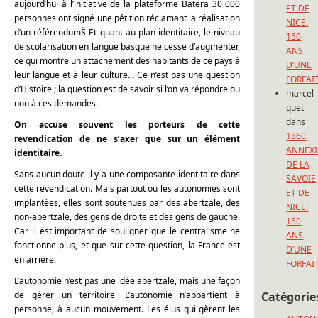
aujourd’hui à l’initiative de la plateforme Batera 30 000
ET DE
personnes ont signé une pétition réclamant la réalisation
NICE:
d’un référendumŠ Et quant au plan identitaire, le niveau
150
de scolarisation en langue basque ne cesse d’augmenter,
ANS
ce qui montre un attachement des habitants de ce pays à
D’UNE
leur langue et à leur culture… Ce n’est pas une question
FORFAI
d’Histoire ; la question est de savoir si l’on va répondre ou
marcel
non à ces demandes.
quet
dans
On accuse souvent les porteurs de cette
1860,
revendication de ne s’axer que sur un élément
ANNEX
identitaire.
DE LA
Sans aucun doute il y a une composante identitaire dans
SAVOIE
cette revendication. Mais partout où les autonomies sont
ET DE
implantées, elles sont soutenues par des abertzale, des
NICE:
non-abertzale, des gens de droite et des gens de gauche.
150
Car il est important de souligner que le centralisme ne
ANS
fonctionne plus, et que sur cette question, la France est
D’UNE
en arrière.
FORFAI
L’autonomie n’est pas une idée abertzale, mais une façon
de gérer un territoire. L’autonomie n’appartient à
Catégorie
personne, à aucun mouvement. Les élus qui gèrent les