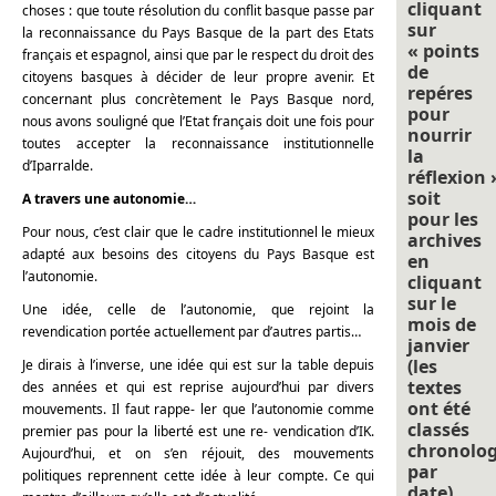
cliquant
choses : que toute résolution du conflit basque passe par
sur
la reconnaissance du Pays Basque de la part des Etats
« points
français et espagnol, ainsi que par le respect du droit des
de
citoyens basques à décider de leur propre avenir. Et
repéres
concernant plus concrètement le Pays Basque nord,
pour
nous avons souligné que l’Etat français doit une fois pour
nourrir
toutes accepter la reconnaissance institutionnelle
la
d’Iparralde.
réflexion 
soit
A travers une autonomie…
pour les
Pour nous, c’est clair que le cadre institutionnel le mieux
archives
adapté aux besoins des citoyens du Pays Basque est
en
l’autonomie.
cliquant
sur le
Une idée, celle de l’autonomie, que rejoint la
mois de
revendication portée actuellement par d’autres partis…
janvier
(les
Je dirais à l’inverse, une idée qui est sur la table depuis
textes
des années et qui est reprise aujourd’hui par divers
ont été
mouvements. Il faut rappe- ler que l’autonomie comme
classés
premier pas pour la liberté est une re- vendication d’IK.
chronolo
Aujourd’hui, et on s’en réjouit, des mouvements
par
politiques reprennent cette idée à leur compte. Ce qui
date).