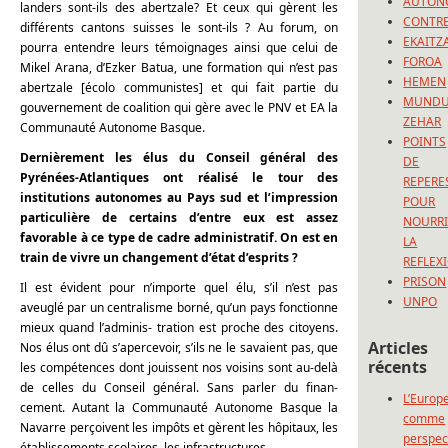
AUTON
landers sont-ils des abertzale? Et ceux qui gèrent les
CONTRE
différents cantons suisses le sont-ils ? Au forum, on
EKAITZ
pourra entendre leurs témoignages ainsi que celui de
FOROA
Mikel Arana, d’Ezker Batua, une formation qui n’est pas
HEMEN
abertzale [écolo communistes] et qui fait partie du
MUND
gouvernement de coalition qui gère avec le PNV et EA la
ZEHAR
Communauté Autonome Basque.
POINTS
Dernièrement les élus du Conseil général des
DE
Pyrénées-Atlantiques ont réalisé le tour des
REPERE
institutions autonomes au Pays sud et l’impression
POUR
particulière de certains d’entre eux est assez
NOURRI
favorable à ce type de cadre administratif. On est en
LA
train de vivre un changement d’état d’esprits ?
REFLEX
PRISON
Il est évident pour n’importe quel élu, s’il n’est pas
UNPO
aveuglé par un centralisme borné, qu’un pays fonctionne
mieux quand l’adminis- tration est proche des citoyens.
Articles
Nos élus ont dû s’apercevoir, s’ils ne le savaient pas, que
récents
les compétences dont jouissent nos voisins sont au-delà
de celles du Conseil général. Sans parler du finan-
L’Europ
cement. Autant la Communauté Autonome Basque la
comme
Navarre perçoivent les impôts et gèrent les hôpitaux, les
perspec
établissements scolaires, les infrastructures…