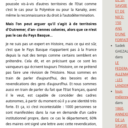
poussée vis-à-vis d’autres territoires de l’Etat comme
SAVOIE
c’est le cas pour la Polynésie ou pour la Kanaky, avec
ET DE
même la reconnaissance du droit à l’autodétermination.
NICE:
150
Mais l’on peut arguer qu’il s’agit à de territoires
ANS
d’Outremer, d’an- ciennes colonies, alors que ce n’est
D’UNE
pas le cas du Pays Basque…
FORFAI
Je ne suis pas un expert en Histoire, mais ce qui est sûr,
Sadek
c’est que le Pays Basque n’appartient pas à la France
GHEZAL
depuis la nuit des temps comme certains semblent en
dans
prétendre. Cela dit, et en précisant que ce sont les
LE
vainqueurs qui écrivent toujours l’Histoire, on ne prétend
FEDERA
pas faire une révision de l’Histoire. Nous sommes en
ALLEM
train de parler d’aujourd’hui, des besoins et des
: LES
revendications des gens d’aujourd’hui. Et nous sommes
LÄNDE
aussi en train de parler du fait que l’Etat français, quand
louis
il le veut, est capable de concéder des cadres
mélenn
autonomes, à partir du moment où il y a une identité très
dans
forte. Et ça, ici c’est incontestable : 1000 personnes se
1860,
sont manifestées dans la rue en demande d’un cadre
ANNEX
institutionnel propre, dans ce cas le département, 60%
DE LA
des maires ont signé une lettre avec cette revendication,
SAVOIE