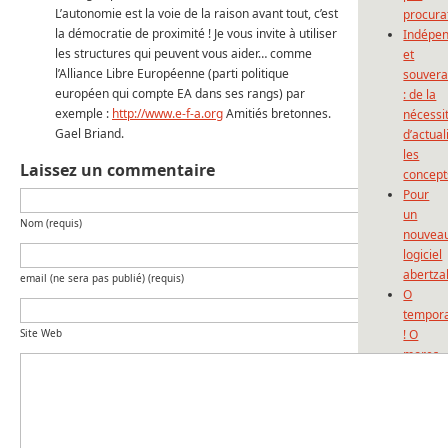
L’autonomie est la voie de la raison avant tout, c’est
procura
la démocratie de proximité ! Je vous invite à utiliser
Indépe
les structures qui peuvent vous aider… comme
et
l’Alliance Libre Européenne (parti politique
souvera
européen qui compte EA dans ses rangs) par
: de la
exemple :
http://www.e-f-a.org
Amitiés bretonnes.
nécessi
Gael Briand.
d’actual
les
Laissez un commentaire
concept
Pour
un
Nom (requis)
nouvea
logiciel
abertza
email (ne sera pas publié) (requis)
O
tempor
Site Web
! O
mores
! ou
l’avanc
des
poulpes