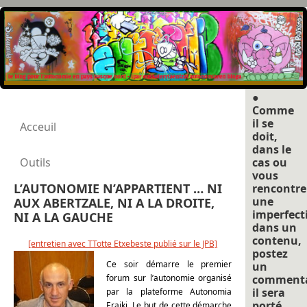
●
Comme
il se
Acceuil
doit,
dans le
Outils
cas ou
vous
L’AUTONOMIE N’APPARTIENT … NI
rencontre
une
AUX ABERTZALE, NI A LA DROITE,
imperfect
NI A LA GAUCHE
dans un
contenu,
[entretien avec TTotte Etxebeste publié sur le JPB]
postez
Ce soir démarre le premier
un
forum sur l’autonomie organisé
commenta
il sera
par la plateforme Autonomia
porté
Eraiki. Le but de cette démarche