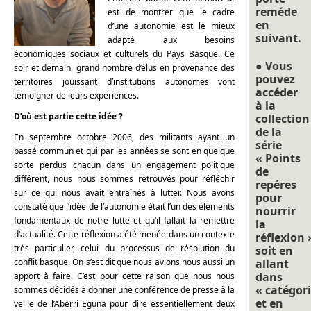
reméde
est de montrer que le cadre
en
d’une autonomie est le mieux
suivant.
adapté aux besoins
économiques sociaux et culturels du Pays Basque. Ce
● Vous
soir et demain, grand nombre d’élus en provenance des
pouvez
territoires jouissant d’institutions autonomes vont
accéder
témoigner de leurs expériences.
à la
D’où est partie cette idée ?
collection
de la
En septembre octobre 2006, des militants ayant un
série
passé commun et qui par les années se sont en quelque
« Points
sorte perdus chacun dans un engagement politique
de
différent, nous nous sommes retrouvés pour réfléchir
repéres
sur ce qui nous avait entraînés à lutter. Nous avons
pour
constaté que l’idée de l’autonomie était l’un des éléments
nourrir
fondamentaux de notre lutte et qu’il fallait la remettre
la
d’actualité. Cette réflexion a été menée dans un contexte
réflexion 
très particulier, celui du processus de résolution du
soit en
conflit basque. On s’est dit que nous avions nous aussi un
allant
dans
apport à faire. C’est pour cette raison que nous nous
« catégori
sommes décidés à donner une conférence de presse à la
et en
veille de l’Aberri Eguna pour dire essentiellement deux