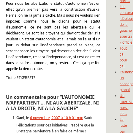
nord…
Pour nous les abertzale, le statut d’autonomie n’est en
Les
effet qu’un premier pas vers la construction d’Euskal
contors
Herria, on ne l’a jamais caché. Mais nous ne voulons rien
idéolog
imposer. Comme nous le disons pour le statut
de la
d’autonomie, ce ne sont pas les abertzale qui le
gauche
décideront. Ce sont les citoyens qui devront décider s’ils
abertza
veulent un statut d’autonomie et si jamais on l’a et si un
« officie
jour un débat sur l’indépendance prend sa place, ce
Tout
seront encore les citoyens qui devront en décider. Si c’est
ça
l’indépendance, ce sera l’indépendance, si c’est de rester
pour
dans le cadre autonome, on y restera. C’est ça que l’on
ça !
appelle la démocratie.
L’auton
Ttotte ETXEBESTE
un
concept
global
Un
Un commentaire pour “L’AUTONOMIE
abertza
N’APPARTIENT … NI AUX ABERTZALE, NI
A LA DROITE, NI A LA GAUCHE”
hors-
sol…
Gael
, le
6 novembre, 2007 à 10 h 01 min
Said:
La
Félicitations pour ces initiatives ! J’espère que la
lutte
Bretagne parviendra à en faire de même !
par