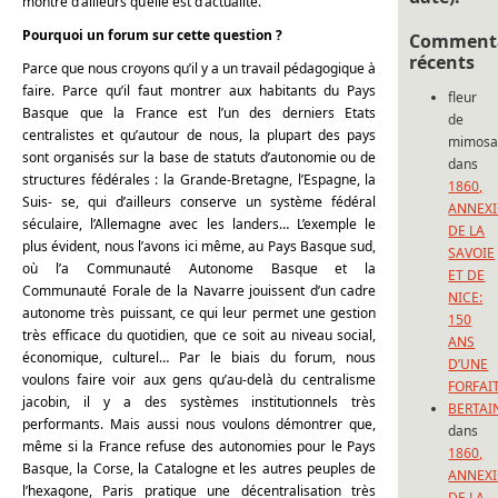
montre d’ailleurs qu’elle est d’actualité.
Pourquoi un forum sur cette question ?
Commenta
récents
Parce que nous croyons qu’il y a un travail pédagogique à
faire. Parce qu’il faut montrer aux habitants du Pays
fleur
Basque que la France est l’un des derniers Etats
de
centralistes et qu’autour de nous, la plupart des pays
mimos
sont organisés sur la base de statuts d’autonomie ou de
dans
structures fédérales : la Grande-Bretagne, l’Espagne, la
1860,
Suis- se, qui d’ailleurs conserve un système fédéral
ANNEX
séculaire, l’Allemagne avec les landers… L’exemple le
DE LA
plus évident, nous l’avons ici même, au Pays Basque sud,
SAVOIE
où l’a Communauté Autonome Basque et la
ET DE
Communauté Forale de la Navarre jouissent d’un cadre
NICE:
autonome très puissant, ce qui leur permet une gestion
150
très efficace du quotidien, que ce soit au niveau social,
ANS
économique, culturel… Par le biais du forum, nous
D’UNE
voulons faire voir aux gens qu’au-delà du centralisme
FORFAI
jacobin, il y a des systèmes institutionnels très
BERTAI
performants. Mais aussi nous voulons démontrer que,
dans
même si la France refuse des autonomies pour le Pays
1860,
Basque, la Corse, la Catalogne et les autres peuples de
ANNEX
l’hexagone, Paris pratique une décentralisation très
DE LA