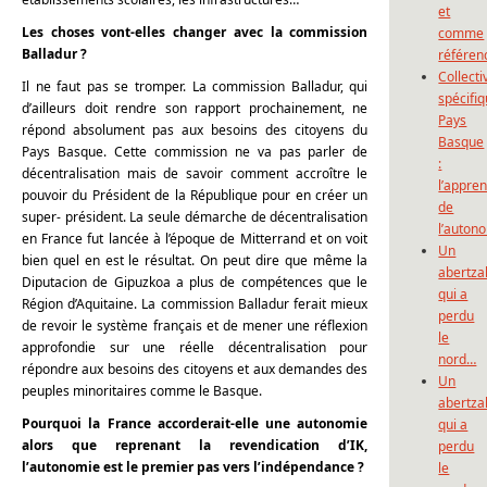
et
Les choses vont-elles changer avec la commission
comme
Balladur ?
référen
Collecti
Il ne faut pas se tromper. La commission Balladur, qui
spécifi
d’ailleurs doit rendre son rapport prochainement, ne
Pays
répond absolument pas aux besoins des citoyens du
Basque
Pays Basque. Cette commission ne va pas parler de
:
décentralisation mais de savoir comment accroître le
l’appre
pouvoir du Président de la République pour en créer un
de
super- président. La seule démarche de décentralisation
l’auton
en France fut lancée à l’époque de Mitterrand et on voit
Un
bien quel en est le résultat. On peut dire que même la
abertza
Diputacion de Gipuzkoa a plus de compétences que le
qui a
Région d’Aquitaine. La commission Balladur ferait mieux
perdu
de revoir le système français et de mener une réflexion
le
approfondie sur une réelle décentralisation pour
nord…
répondre aux besoins des citoyens et aux demandes des
Un
peuples minoritaires comme le Basque.
abertza
Pourquoi la France accorderait-elle une autonomie
qui a
alors que reprenant la revendication d’IK,
perdu
l’autonomie est le premier pas vers l’indépendance ?
le