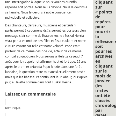
cliquant
une interrogation à laquelle nous voulons qu’enfin
sur
réponse soit portée. Nous le lui devons. Nous le devons à
« points
sa famille. Nous le devons à notre conscience,
de
individuelle et collective.
repéres
Des chanteurs, danseurs, musiciens et bertsulari
pour
participeront à cet omenaldi. Ils seront les porteurs d’un
nourrir
message clair comme de l’eau de roche : Euskal Herria
la
vivra par la volonté de ses filles et fils. L’euskara et notre
réflexion 
soit
culture vivront car telle est notre volonté. Popo était
pour les
porteur de ce même désir de vie, acteur de ce même
archives
combat au quotidien. Nous serons à Hélette ce jeudi 7
en
août pour le rappeler et affirmer haut et fort que, 25 ans
cliquant
après le premier «Nun da Popo ?» crié dans une forêt
sur le
landaise, la question reste tout aussi cruellement posée
mois de
mais que les bâtisseurs continuent leur labeur, jour après
janvier
jour, à Hélette comme dans tout Euskal Herria…
(les
textes
Laissez un commentaire
ont été
classés
chronolo
Nom (requis)
par
date).