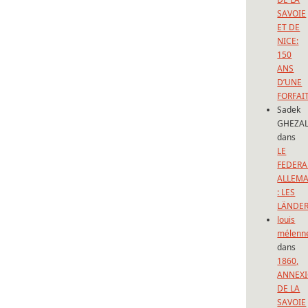
SAVOIE
ET DE
NICE:
150
ANS
D’UNE
FORFAI
Sadek
GHEZAL
dans
LE
FEDERA
ALLEM
: LES
LÄNDE
louis
mélenn
dans
1860,
ANNEX
DE LA
SAVOIE