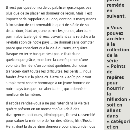
reméde
Il n’est pas question ici de culpabiliser quiconque, pas
en
plus que de se placer en donneur de leçon. Mais il est
suivant.
important de rappeler que Popo, dont nous marquerons
à l’occasion de cet omenaldi le quart de siècle de sa
● Vous
disparition, était un jeune parmi les jeunes, abertzale
pouvez
parmi abertzale, généreux, travaillant sans relâche à la
accéder
revitalisation de notre pays. Il se donnait sans compter
à la
parce que conscient que la vie à du sens, et qu’être
collection
Basque en terre basque n’est pas le fruit d’une
de la
quelconque grâce, mais bien la conséquence d’une
série
volonté affirmée, d’un combat quotidien, d’un désir
« Points
de
transcen- dant toutes les difficultés, les périls. Il nous
repéres
faudra être sur la place d’Hélette ce 7 août, pour tout
pour
simplement rendre hommage à un jeune homme de
nourrir
notre pays basque – un abertzale –, qui a donné le
la
meilleur de lui même.
réflexion 
Il est des rendez-vous à ne pas rater dans la vie tels
soit en
qu’être présent en un moment où au-delà des
allant
divergences politiques, idéologiques, l’on est rassemblé
dans
pour saluer la mémoire de l’un des nôtres, fils d’Euskal
« catégori
et en
Herri, dont la disparition demeure pour chacun de nous