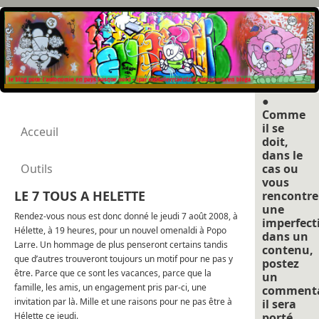
●
Comme
il se
Acceuil
doit,
dans le
Outils
cas ou
vous
LE 7 TOUS A HELETTE
rencontre
une
Rendez-vous nous est donc donné le jeudi 7 août 2008, à
imperfect
Hélette, à 19 heures, pour un nouvel omenaldi à Popo
dans un
Larre. Un hommage de plus penseront certains tandis
contenu,
que d’autres trouveront toujours un motif pour ne pas y
postez
être. Parce que ce sont les vacances, parce que la
un
famille, les amis, un engagement pris par-ci, une
commenta
invitation par là. Mille et une raisons pour ne pas être à
il sera
Hélette ce jeudi.
porté