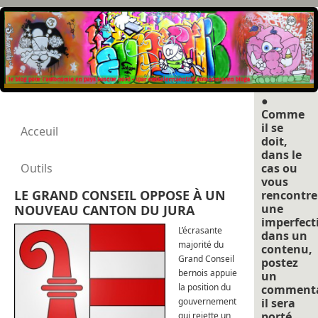
●
Comme
il se
Acceuil
doit,
dans le
Outils
cas ou
vous
LE GRAND CONSEIL OPPOSE À UN
rencontre
une
NOUVEAU CANTON DU JURA
imperfect
L’écrasante
dans un
majorité du
contenu,
Grand Conseil
postez
bernois appuie
un
la position du
commenta
gouvernement
il sera
porté
qui rejette un