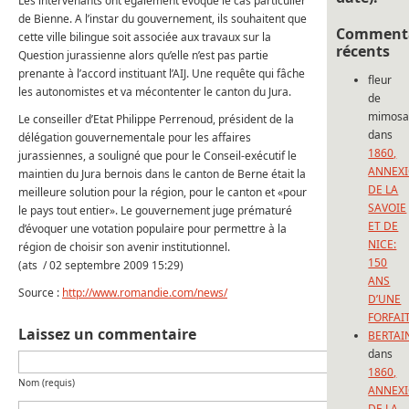
Les intervenants ont également évoqué le cas particulier
de Bienne. A l’instar du gouvernement, ils souhaitent que
Commenta
cette ville bilingue soit associée aux travaux sur la
récents
Question jurassienne alors qu’elle n’est pas partie
prenante à l’accord instituant l’AIJ. Une requête qui fâche
fleur
les autonomistes et va mécontenter le canton du Jura.
de
mimos
Le conseiller d’Etat Philippe Perrenoud, président de la
dans
délégation gouvernementale pour les affaires
1860,
jurassiennes, a souligné que pour le Conseil-exécutif le
ANNEX
maintien du Jura bernois dans le canton de Berne était la
DE LA
meilleure solution pour la région, pour le canton et «pour
SAVOIE
le pays tout entier». Le gouvernement juge prématuré
ET DE
d’évoquer une votation populaire pour permettre à la
NICE:
région de choisir son avenir institutionnel.
150
(ats / 02 septembre 2009 15:29)
ANS
Source :
http://www.romandie.com/news/
D’UNE
FORFAI
Laissez un commentaire
BERTAI
dans
1860,
Nom (requis)
ANNEX
DE LA