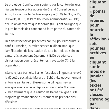
cliquant
Le projet de réunification, soutenu par le canton du Jura,
sur
n’a pas trouvé grâce auprès du Grand Conseil bernois.
« points
Ainsi, tour à tour, le Parti évangélique (PEV), le PLR, le PS,
de
les Verts, l’UDC, le Parti bourgeois-démocratique (PBD)
repéres
et l’Union démocratique fédérale (UDF) ont souligné que
pour
le Jura bernois doit continuer à faire partie du canton de
nourrir
Berne.
la
réflexion 
Des deux scénarios présentés par l’AIJ pour résoudre le
soit
conflit jurassien, ils retiennent celui dit du statu quo+,
pour les
l’amélioration de la situation du Jura bernois au sein du
archives
canton. Ils acceptent également l’idée de séances
en
d’information pour présenter les travaux de l’AIJ à la
cliquant
population.
sur le
mois de
«Sans le Jura bernois, Berne n’est plus bilingue», a relevé
janvier
la députée socialiste Margreth Schär. «Le gouvernement
(les
entonne sa litanie préférée sur le bilinguisme», a
textes
souligné avec ironie le député autonomiste Maxime
ont été
Zuber affirmant que le canton de Berne s’aligne sur la
classés
majorité germanophone au moment de prendre des
chronolo
décisions.
par
date).