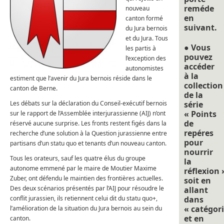
reméde
nouveau
en
canton formé
suivant.
du Jura bernois
et du Jura. Tous
● Vous
les partis à
pouvez
l’exception des
accéder
autonomistes
à la
estiment que l’avenir du Jura bernois réside dans le
collection
canton de Berne.
de la
Les débats sur la déclaration du Conseil-exécutif bernois
série
« Points
sur le rapport de l’Assemblée interjurassienne (AIJ) n’ont
de
réservé aucune surprise. Les fronts restent figés dans la
repéres
recherche d’une solution à la Question jurassienne entre
pour
partisans d’un statu quo et tenants d’un nouveau canton.
nourrir
Tous les orateurs, sauf les quatre élus du groupe
la
autonome emmené par le maire de Moutier Maxime
réflexion 
Zuber, ont défendu le maintien des frontières actuelles.
soit en
Des deux scénarios présentés par l’AIJ pour résoudre le
allant
conflit jurassien, ils retiennent celui dit du statu quo+,
dans
« catégori
l’amélioration de la situation du Jura bernois au sein du
et en
canton.