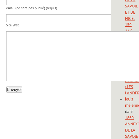
SAVOIE
email (ne sera pas publié) (requis)
ET DE
NICE:
150
Site Web
ANS
D’UNE
FORFAI
Sadek
GHEZAL
dans
LE
FEDERA
ALLEM
: LES
LÄNDE
louis
mélenn
dans
1860,
ANNEX
DE LA
SAVOIE