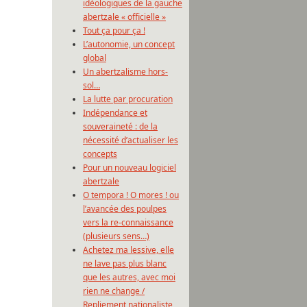
idéologiques de la gauche
abertzale « officielle »
Tout ça pour ça !
L’autonomie, un concept
global
Un abertzalisme hors-
sol…
La lutte par procuration
Indépendance et
souveraineté : de la
nécessité d’actualiser les
concepts
Pour un nouveau logiciel
abertzale
O tempora ! O mores ! ou
l’avancée des poulpes
vers la re-connaissance
(plusieurs sens…)
Achetez ma lessive, elle
ne lave pas plus blanc
que les autres, avec moi
rien ne change /
Repliement nationaliste