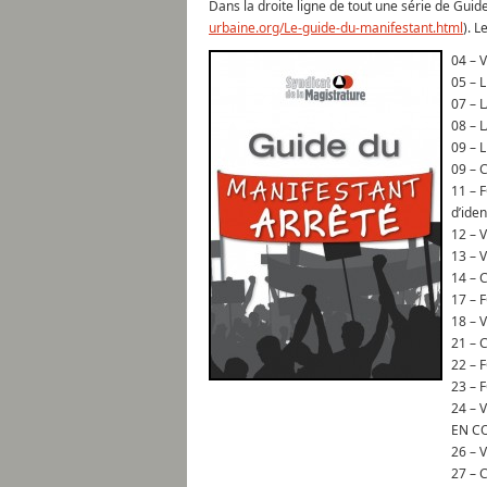
Dans la droite ligne de tout une série de Guid
urbaine.org/Le-guide-du-manifestant.html
). L
04 –
05 – 
07 – 
08 – 
09 –
09 – 
11 – 
d’iden
12 – 
13 – 
14 – 
17 – 
18 –
21 – 
22 – F
23 – F
24 – 
EN C
26 –
27 – 