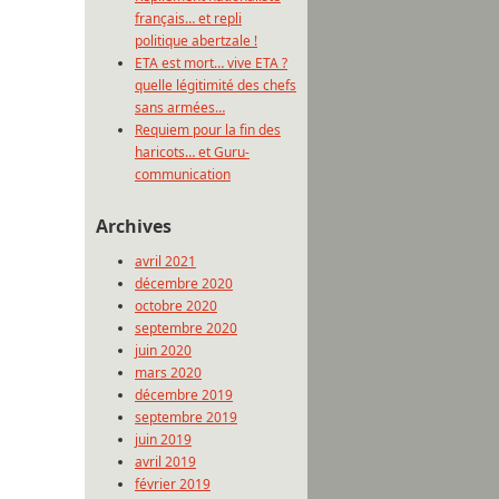
français… et repli
politique abertzale !
ETA est mort… vive ETA ?
quelle légitimité des chefs
sans armées…
Requiem pour la fin des
haricots… et Guru-
communication
Archives
avril 2021
décembre 2020
octobre 2020
septembre 2020
juin 2020
mars 2020
décembre 2019
septembre 2019
juin 2019
avril 2019
février 2019