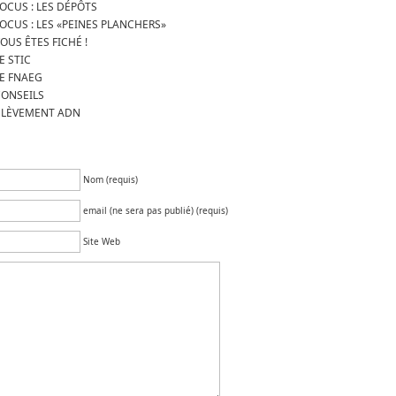
FOCUS : LES DÉPÔTS
FOCUS : LES «PEINES PLANCHERS»
VOUS ÊTES FICHÉ !
LE STIC
LE FNAEG
CONSEILS
RÉLÈVEMENT ADN
Nom (requis)
email (ne sera pas publié) (requis)
Site Web