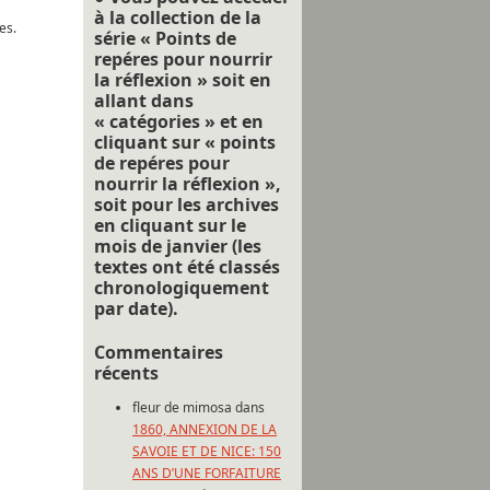
à la collection de la
es.
série « Points de
repéres pour nourrir
la réflexion » soit en
allant dans
« catégories » et en
cliquant sur « points
de repéres pour
nourrir la réflexion »,
soit pour les archives
en cliquant sur le
mois de janvier (les
textes ont été classés
chronologiquement
par date).
Commentaires
récents
fleur de mimosa
dans
1860, ANNEXION DE LA
SAVOIE ET DE NICE: 150
ANS D’UNE FORFAITURE