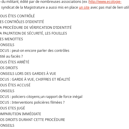
e du militant, édité par de nombreuses associations (ex :
http://www.ecologie-
e syndicat de la Magistrature a aussi mis en place
un site
avec pas mal de lien util
 VOUS ÊTES CONTRÔLÉ
LES CONTRÔLES D’IDENTITÉ
LA PROCÉDURE DE VÉRIFICATION D’IDENTITÉ
LA PALPATION DE SÉCURITÉ, LES FOUILLES
 LES MENOTTES
CONSEILS
FOCUS : peut-on encore parler des contrôles
tité au faciès ?
VOUS ÊTES ARRÊTÉ
VOS DROITS
CONSEILS LORS DES GARDES À VUE
FOCUS : GARDE À VUE, CHIFFRES ET RÉALITÉ
 VOUS ÊTES ACCUSÉ
CONSEILS
OCUS : policiers-citoyens,un rapport de force inégal
OCUS : Interventions policières filmées ?
VOUS ETES JUGÉ
OMPARUTION IMMÉDIATE
 VOS DROITS DURANT CETTE PROCÉDURE
CONSEILS