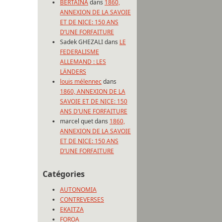
BERTAINA
dans
1860,
ANNEXION DE LA SAVOIE
ET DE NICE: 150 ANS
D’UNE FORFAITURE
Sadek GHEZALI
dans
LE
FEDERALISME
ALLEMAND : LES
LÄNDERS
louis mélennec
dans
1860, ANNEXION DE LA
SAVOIE ET DE NICE: 150
ANS D’UNE FORFAITURE
marcel quet
dans
1860,
ANNEXION DE LA SAVOIE
ET DE NICE: 150 ANS
D’UNE FORFAITURE
Catégories
AUTONOMIA
CONTREVERSES
EKAITZA
FOROA