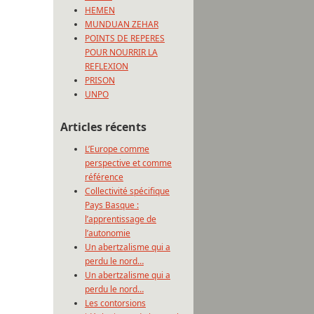
HEMEN
MUNDUAN ZEHAR
POINTS DE REPERES
POUR NOURRIR LA
REFLEXION
PRISON
UNPO
Articles récents
L’Europe comme
perspective et comme
référence
Collectivité spécifique
Pays Basque :
l’apprentissage de
l’autonomie
Un abertzalisme qui a
perdu le nord…
Un abertzalisme qui a
perdu le nord…
Les contorsions