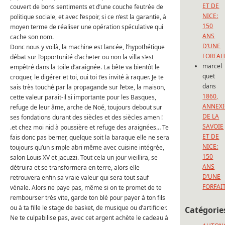
ET DE
couvert de bons sentiments et d’une couche feutrée de
NICE:
politique sociale, et avec l’espoir, si ce n’est la garantie, à
150
moyen terme de réaliser une opération spéculative qui
ANS
cache son nom.
D’UNE
Donc nous y voilà, la machine est lancée, l’hypothétique
FORFAI
débat sur l’opportunité d’acheter ou non la villa s’est
marcel
empêtré dans la toile d’araignée. La bête va bientôt le
quet
croquer, le digérer et toi, oui toi t’es invité à raquer. Je te
dans
sais très touché par la propagande sur l’etxe, la maison,
1860,
cette valeur parait-il si importante pour les Basques,
ANNEX
refuge de leur âme, arche de Noé, toujours debout sur
DE LA
ses fondations durant des siècles et des siècles amen !
SAVOIE
.et chez moi nid à poussière et refuge des araignées… Te
ET DE
fais donc pas berner, quelque soit la baraque elle ne sera
NICE:
toujours qu’un simple abri même avec cuisine intégrée,
150
salon Louis XV et jacuzzi. Tout cela un jour vieillira, se
ANS
détruira et se transformera en terre, alors elle
D’UNE
retrouvera enfin sa vraie valeur qui sera tout sauf
FORFAI
vénale. Alors ne paye pas, même si on te promet de te
rembourser très vite, garde ton blé pour payer à ton fils
ou à ta fille le stage de basket, de musique ou d’artificier.
Catégorie
Ne te culpabilise pas, avec cet argent achète le cadeau à