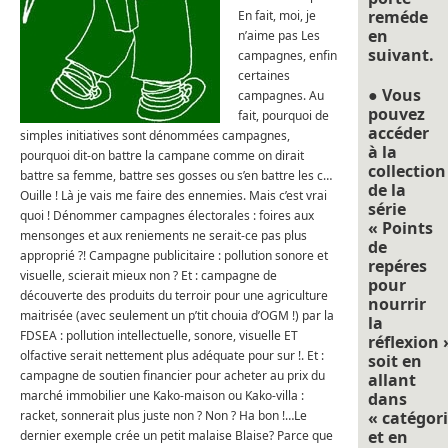
reméde
En fait, moi, je
en
n’aime pas Les
suivant.
campagnes, enfin
certaines
● Vous
campagnes. Au
pouvez
fait, pourquoi de
accéder
simples initiatives sont dénommées campagnes,
à la
pourquoi dit-on battre la campane comme on dirait
collection
battre sa femme, battre ses gosses ou s’en battre les c…
de la
Ouille ! Là je vais me faire des ennemies. Mais c’est vrai
série
quoi ! Dénommer campagnes électorales : foires aux
« Points
mensonges et aux reniements ne serait-ce pas plus
de
approprié ?! Campagne publicitaire : pollution sonore et
repéres
visuelle, scierait mieux non ? Et : campagne de
pour
découverte des produits du terroir pour une agriculture
nourrir
maitrisée (avec seulement un p’tit chouia d’OGM !) par la
la
FDSEA : pollution intellectuelle, sonore, visuelle ET
réflexion 
olfactive serait nettement plus adéquate pour sur !. Et :
soit en
campagne de soutien financier pour acheter au prix du
allant
marché immobilier une Kako-maison ou Kako-villa :
dans
racket, sonnerait plus juste non ? Non ? Ha bon !…Le
« catégori
et en
dernier exemple crée un petit malaise Blaise? Parce que