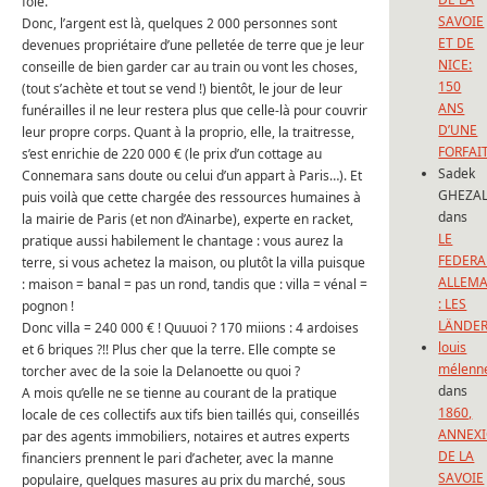
foie.
SAVOIE
Donc, l’argent est là, quelques 2 000 personnes sont
ET DE
devenues propriétaire d’une pelletée de terre que je leur
NICE:
conseille de bien garder car au train ou vont les choses,
150
(tout s’achète et tout se vend !) bientôt, le jour de leur
ANS
funérailles il ne leur restera plus que celle-là pour couvrir
D’UNE
leur propre corps. Quant à la proprio, elle, la traitresse,
FORFAI
s’est enrichie de 220 000 € (le prix d’un cottage au
Sadek
Connemara sans doute ou celui d’un appart à Paris…). Et
GHEZAL
puis voilà que cette chargée des ressources humaines à
dans
la mairie de Paris (et non d’Ainarbe), experte en racket,
LE
pratique aussi habilement le chantage : vous aurez la
FEDERA
terre, si vous achetez la maison, ou plutôt la villa puisque
ALLEM
: maison = banal = pas un rond, tandis que : villa = vénal =
: LES
pognon !
LÄNDE
Donc villa = 240 000 € ! Quuuoi ? 170 miions : 4 ardoises
louis
et 6 briques ?!! Plus cher que la terre. Elle compte se
mélenn
torcher avec de la soie la Delanoette ou quoi ?
dans
A mois qu’elle ne se tienne au courant de la pratique
1860,
locale de ces collectifs aux tifs bien taillés qui, conseillés
ANNEX
par des agents immobiliers, notaires et autres experts
DE LA
financiers prennent le pari d’acheter, avec la manne
SAVOIE
populaire, quelques masures au prix du marché, sous