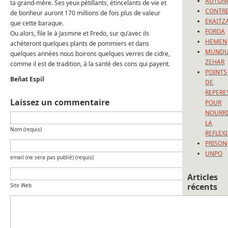
AUTON
ta grand-mère. Ses yeux pétillants, étincelants de vie et
CONTRE
de bonheur auront 170 millions de fois plus de valeur
EKAITZ
que cette baraque.
FOROA
Ou alors, file le à Jasmine et Fredo, sur qu’avec ils
HEMEN
achèteront quelques plants de pommiers et dans
MUND
quelques années nous boirons quelques verres de cidre,
ZEHAR
comme il est de tradition, à la santé des cons qui payent.
POINTS
Beñat Espil
DE
REPERE
Laissez un commentaire
POUR
NOURRI
LA
Nom (requis)
REFLEX
PRISON
UNPO
email (ne sera pas publié) (requis)
Articles
récents
Site Web
L’Europ
comme
perspec