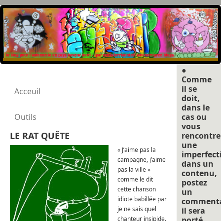
●
Comme
il se
Acceuil
doit,
dans le
Outils
cas ou
vous
LE RAT QUÊTE
rencontre
une
« J’aime pas la
imperfect
campagne, j’aime
dans un
pas la ville »
contenu,
comme le dit
postez
cette chanson
un
idiote babillée par
commenta
je ne sais quel
il sera
chanteur insipide.
porté