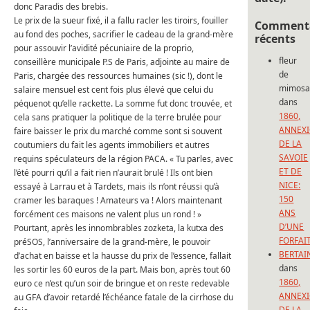
donc Paradis des brebis.
Le prix de la sueur fixé, il a fallu racler les tiroirs, fouiller
Commenta
au fond des poches, sacrifier le cadeau de la grand-mère
récents
pour assouvir l’avidité pécuniaire de la proprio,
fleur
conseillère municipale P.S de Paris, adjointe au maire de
de
Paris, chargée des ressources humaines (sic !), dont le
mimos
salaire mensuel est cent fois plus élevé que celui du
dans
péquenot qu’elle rackette. La somme fut donc trouvée, et
1860,
cela sans pratiquer la politique de la terre brulée pour
ANNEX
faire baisser le prix du marché comme sont si souvent
DE LA
coutumiers du fait les agents immobiliers et autres
SAVOIE
requins spéculateurs de la région PACA. « Tu parles, avec
ET DE
l’été pourri qu’il a fait rien n’aurait brulé ! Ils ont bien
NICE:
essayé à Larrau et à Tardets, mais ils n’ont réussi qu’à
150
cramer les baraques ! Amateurs va ! Alors maintenant
ANS
forcément ces maisons ne valent plus un rond ! »
D’UNE
Pourtant, après les innombrables zozketa, la kutxa des
FORFAI
préSOS, l’anniversaire de la grand-mère, le pouvoir
BERTAI
d’achat en baisse et la hausse du prix de l’essence, fallait
dans
les sortir les 60 euros de la part. Mais bon, après tout 60
1860,
euro ce n’est qu’un soir de bringue et on reste redevable
ANNEX
au GFA d’avoir retardé l’échéance fatale de la cirrhose du
DE LA