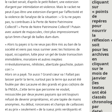
cliquant
le racket serait, d’après le petit Robert, une extorsion
sur
d’argent par intimidation et violence. Mais le racket ne
« points
peut-il pas être une extorsion d’argent par l’affectivité et
de
la violence de l’analyse de la situation : « Si tu ne payes
repéres
pas, tu contribues à la Perte de Notre Patrimoine
pour
Collectif ! » Perte de Notre Patrimoine Collectif ! Putain
nourrir
avec autant de majuscules, c’est plus impressionnant
la
qu’un 9mm chargé de balles dum-dum.
réflexion 
soit
« Alors tu payes si tu ne veux pas être mis au ban de la
pour les
société et viens pas nous suriner avec tes histoires de
archives
squat, occupation, lutte pour un gel de toute transaction
en
immobilière, moratoire et autres inepties
cliquant
rrrévolutionnaires, nihilistes, abertzale gauchiste, putain
sur le
con ! »
mois de
Alors on a payé. Toi aussi ? Grand cœur va ! Fallait pas
janvier
laisser partir la terre, surtout pas la terre qui aurait été
(les
foulée par des Lacaune et des grands et gras co(lo)ns de
textes
la FNSEA…Cette terre que personne ne voulait,
ont été
ressuscitée par deux jeunes paysans qui ont toujours
classés
refusé de devenir propriétaires, et une tapée de mains
chronolo
anonymes. Au début, ronceraies et champs de caillasses
par
et au prix « seulement » de la sueur, prés verdoyants et
date).