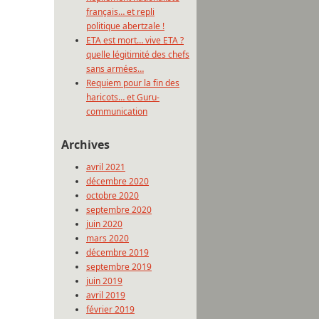
français… et repli
politique abertzale !
ETA est mort… vive ETA ?
quelle légitimité des chefs
sans armées…
Requiem pour la fin des
haricots… et Guru-
communication
Archives
avril 2021
décembre 2020
octobre 2020
septembre 2020
juin 2020
mars 2020
décembre 2019
septembre 2019
juin 2019
avril 2019
février 2019