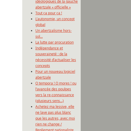
idéologiques de la gauche
abertzale « officielle »
Tout ça pour ça !
L’autonomie, un concept
global
Un abertzalisme hors-
sol…
La lutte par procuration
Indépendance et
souveraineté : de la
nécessité d’actualiser les
concepts
Pour un nouveau logiciel
abertzale
O tempora ! O mores ! ou
l’avancée des poulpes
vers la re-connaissance
(plusieurs sens…)
Achetez ma lessive, elle
ne lave pas plus blanc
que les autres, avec moi
rien ne change /
Repliement nationaliste