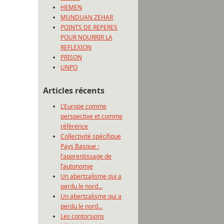
HEMEN
MUNDUAN ZEHAR
POINTS DE REPERES
POUR NOURRIR LA
REFLEXION
PRISON
UNPO
Articles récents
L’Europe comme
perspective et comme
référence
Collectivité spécifique
Pays Basque :
l’apprentissage de
l’autonomie
Un abertzalisme qui a
perdu le nord…
Un abertzalisme qui a
perdu le nord…
Les contorsions