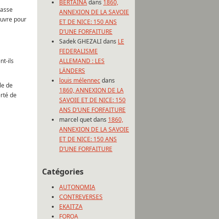
BERTAINA
dans
1860,
lasse
ANNEXION DE LA SAVOIE
œuvre pour
ET DE NICE: 150 ANS
D’UNE FORFAITURE
Sadek GHEZALI
dans
LE
FEDERALISME
nt-ils
ALLEMAND : LES
LÄNDERS
louis mélennec
dans
le de
1860, ANNEXION DE LA
erté de
SAVOIE ET DE NICE: 150
ANS D’UNE FORFAITURE
marcel quet
dans
1860,
ANNEXION DE LA SAVOIE
ET DE NICE: 150 ANS
D’UNE FORFAITURE
Catégories
AUTONOMIA
CONTREVERSES
EKAITZA
FOROA