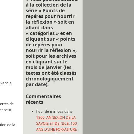
à la collection de la
série « Points de
repéres pour nourrir
la réflexion » soit en
allant dans
« catégories » et en
cliquant sur « points
de repéres pour
nourrir la réflexion »,
soit pour les archives
en cliquant sur le
mois de janvier (les
textes ont été classés
chronologiquement
evant le
par date).
Commentaires
récents
bertés de
et peut-
fleur de mimosa
dans
1860, ANNEXION DE LA
SAVOIE ET DE NICE: 150
tion de la
ANS D’UNE FORFAITURE