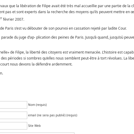
aux que la libération de Filipe avait été très mal accueillie par une partie de la c
rment pas et sont experts dans la recherche des moyens qu’ils peuvent mettre en 
er
février 2007.
 de Paris s’est vu débouter de son pourvoi en cassation rejeté par ladite Cour.
 parade du juge d’ap- plication des peines de Paris. Jusqu’à quand, jusqu’où peuve
nelle» de Filipe, la liberté des citoyens est vraiment menacée. L’histoire est capab
es périodes si sombres qu’elles nous semblent peut-être à tort révolues. La lib
out court nous devons la défendre ardemment.
n.
Nom (requis)
email (ne sera pas publié) (requis)
Site Web