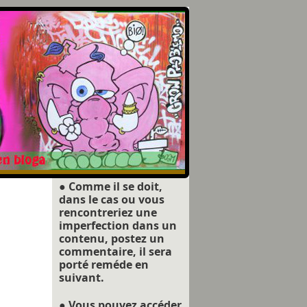
● Comme il se doit,
dans le cas ou vous
rencontreriez une
imperfection dans un
contenu, postez un
commentaire, il sera
porté reméde en
suivant.
● Vous pouvez accéder