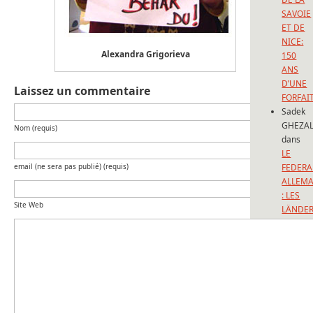
SAVOIE
ET DE
NICE:
Alexandra Grigorieva
150
ANS
D’UNE
Laissez un commentaire
FORFAI
Sadek
GHEZAL
Nom (requis)
dans
LE
email (ne sera pas publié) (requis)
FEDERA
ALLEM
: LES
Site Web
LÄNDE
louis
mélenn
dans
1860,
ANNEX
DE LA
SAVOIE