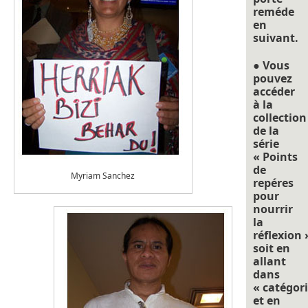
reméde
en
suivant.
● Vous
pouvez
accéder
à la
collection
de la
série
« Points
de
Myriam Sanchez
repéres
pour
nourrir
la
réflexion 
soit en
allant
dans
« catégori
et en