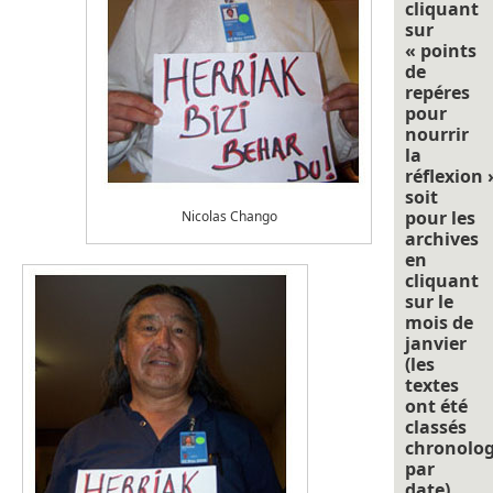
cliquant
sur
« points
de
repéres
pour
nourrir
la
réflexion 
soit
pour les
Nicolas Chango
archives
en
cliquant
sur le
mois de
janvier
(les
textes
ont été
classés
chronolo
par
date).