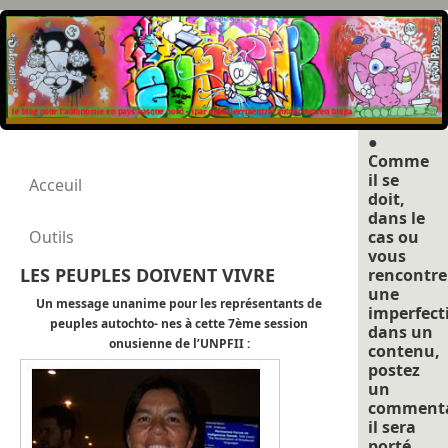
●
Comme
il se
Acceuil
doit,
dans le
Outils
cas ou
vous
LES PEUPLES DOIVENT VIVRE
rencontre
une
Un message unanime pour les représentants de
imperfect
peuples autochto- nes à cette 7ème session
dans un
onusienne de l’UNPFII :
contenu,
postez
un
commenta
il sera
porté