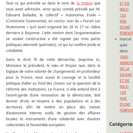
Tout ce qui précède va dans le sens de
la motion
que
ET DE
vous avait adressée, ainsi qu’au comité présidé par M.
NICE:
Edouard Balladur, le collectif « Autonomia Eraiki »
150
(Construire l’autonomie), en conclu- sion du « Forum sur
ANS
l’Autonomie » qu’il avait organisé les 26 et 27 oc- tobre
D’UNE
derniers à Bayonne. Cette motion dont l’argumentation
FORFAI
se voulait constructive a été signée par trois partis
marcel
politiques
abertzale
(patriotes), ce qui lui confère poids et
quet
crédibilité.
dans
1860,
Dans le droit fil de cette démarche, j’exprime ici,
ANNEX
Monsieur le président, le vœu et l’espoir que, dans la
DE LA
logique de votre volonté de changements en profondeur
SAVOIE
pour la France, vous aurez le courage et la lucidité
ET DE
politique d’aller au fond des choses sur la question de la
NICE:
réforme des institutions. La France, si elle entend être à
150
l’avant-garde d’une rénovation de la démocratie, doit
ANS
donner droits et moyens à des populations et à des
D’UNE
territoires afin de mettre en place des statuts
FORFAI
d’autonomie interne, outils de gestion des affaires
locales et instruments d’une solidarité avec d’autres
Catégorie
collectivités et l’ensemble européen.