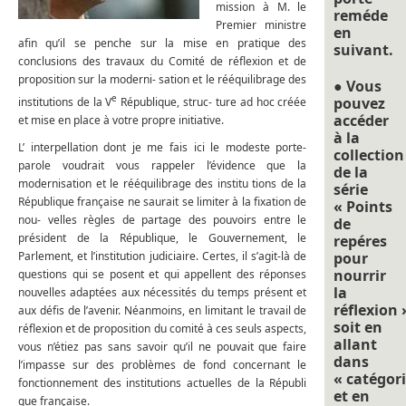
mission à M. le
reméde
Premier ministre
en
afin qu’il se penche sur la mise en pratique des
suivant.
conclusions des travaux du Comité de réflexion et de
proposition sur la moderni- sation et le rééquilibrage des
● Vous
e
pouvez
institutions de la V
République, struc- ture ad hoc créée
accéder
et mise en place à votre propre initiative.
à la
L’ interpellation dont je me fais ici le modeste porte-
collection
parole voudrait vous rappeler l’évidence que la
de la
modernisation et le rééquilibrage des institu tions de la
série
République française ne saurait se limiter à la fixation de
« Points
nou- velles règles de partage des pouvoirs entre le
de
président de la République, le Gouvernement, le
repéres
Parlement, et l’institution judiciaire. Certes, il s’agit-là de
pour
nourrir
questions qui se posent et qui appellent des réponses
la
nouvelles adaptées aux nécessités du temps présent et
réflexion 
aux défis de l’avenir. Néanmoins, en limitant le travail de
soit en
réflexion et de proposition du comité à ces seuls aspects,
allant
vous n’étiez pas sans savoir qu’il ne pouvait que faire
dans
l’impasse sur des problèmes de fond concernant le
« catégori
fonctionnement des institutions actuelles de la Républi
et en
que française.