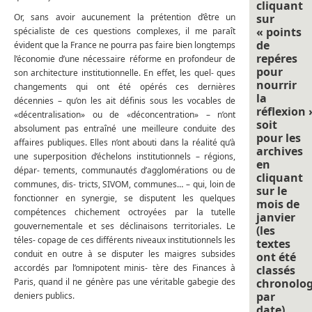
cliquant
Or, sans avoir aucunement la prétention d’être un
sur
« points
spécialiste de ces questions complexes, il me paraît
de
évident que la France ne pourra pas faire bien longtemps
repéres
l’économie d’une nécessaire réforme en profondeur de
pour
son architecture institutionnelle. En effet, les quel- ques
nourrir
changements qui ont été opérés ces dernières
la
décennies – qu’on les ait définis sous les vocables de
réflexion 
«décentralisation» ou de «déconcentration» – n’ont
soit
absolument pas entraîné une meilleure conduite des
pour les
affaires publiques. Elles n’ont abouti dans la réalité qu’à
archives
une superposition d’échelons institutionnels – régions,
en
dépar- tements, communautés d’agglomérations ou de
cliquant
communes, dis- tricts, SIVOM, communes… – qui, loin de
sur le
fonctionner en synergie, se disputent les quelques
mois de
compétences chichement octroyées par la tutelle
janvier
gouvernementale et ses déclinaisons territoriales. Le
(les
téles- copage de ces différents niveaux institutionnels les
textes
conduit en outre à se disputer les maigres subsides
ont été
accordés par l’omnipotent minis- tère des Finances à
classés
Paris, quand il ne génère pas une véritable gabegie des
chronolo
par
deniers publics.
date).