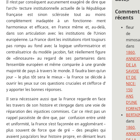
Il n’est par conséquent aucunement exagéré de dire que
l’archi- tecture institutionnelle actuelle de la République
Commenta
française est sinon sclérosée tout au moins
récents
complètement inadaptée à un fonctionne- ment
harmonieux et efficace, en France même et, au-delà,
fleur
dans son articulation avec les institutions de l’Union
de
européenne. La France dont les institutions n’ont toujours
mimos
pas rompu au fond avec la logique uniformisatrice et
dans
centralisatrice du modèle jacobin, fait réellement figure
1860,
de «dinosaure» au regard de ses partenaires dans
ANNEX
l’ensemble européen et même comparée à une grande
DE LA
majorité de pays à travers le monde. Il faudra bien qu’un
SAVOIE
jour – le plus tôt sera le mieux – la France se décide à
ET DE
ouvrir les yeux sur ces questions cruciales et s’efforce d’
NICE:
y apporter les bonnes réponses.
150
ANS
Il sera nécessaire aussi que la France regarde en face
D’UNE
les travers de son histoire et s’engage dans une voie de
FORFAI
réparation des injustices commises. Car ce n’est pas un
BERTAI
rappel passéiste de dire que, par confusion entre unité
dans
et uniformité, la France s’est façonnée en agglomérant –
1860,
plus souvent de force que de gré – des peuples qui
ANNEX
avaient jusqu’alors leur histoire propre, en déniant leurs
DE LA