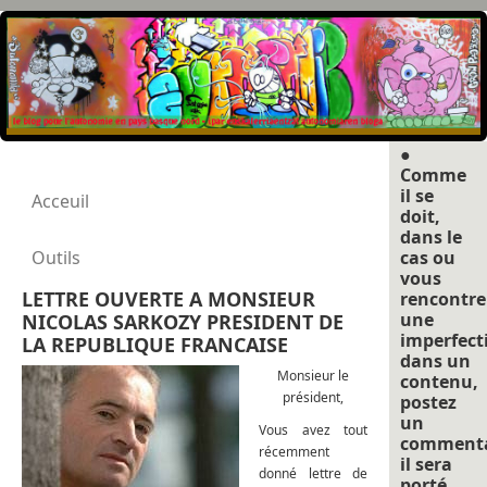
●
Comme
il se
Acceuil
doit,
dans le
Outils
cas ou
vous
LETTRE OUVERTE A MONSIEUR
rencontre
une
NICOLAS SARKOZY PRESIDENT DE
imperfect
LA REPUBLIQUE FRANCAISE
dans un
Monsieur le
contenu,
président,
postez
un
Vous avez tout
commenta
récemment
il sera
donné lettre de
porté