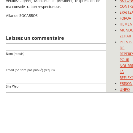
AUTON
Veuillez agréer, Monsieur le président, l’expression de
CONTRE
ma considé- ration respectueuse.
EKAITZ
Allande SOCARROS
FOROA
HEMEN
MUND
ZEHAR
Laissez un commentaire
POINTS
DE
REPERE
Nom (requis)
POUR
NOURRI
email (ne sera pas publié) (requis)
LA
REFLEX
PRISON
Site Web
UNPO
Articles
récents
L’Europ
comme
perspec