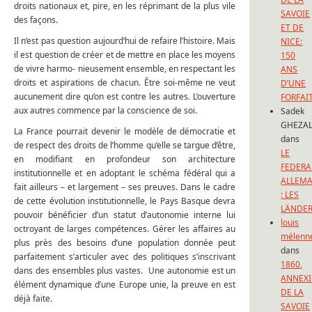
droits nationaux et, pire, en les réprimant de la plus vile
SAVOIE
des façons.
ET DE
Il n’est pas question aujourd’hui de refaire l’histoire. Mais
NICE:
il est question de créer et de mettre en place les moyens
150
de vivre harmo- nieusement ensemble, en respectant les
ANS
droits et aspirations de chacun. Être soi-même ne veut
D’UNE
aucunement dire qu’on est contre les autres. L’ouverture
FORFAI
aux autres commence par la conscience de soi.
Sadek
GHEZAL
La France pourrait devenir le modèle de démocratie et
dans
de respect des droits de l’homme qu’elle se targue d’être,
LE
en modifiant en profondeur son architecture
FEDERA
institutionnelle et en adoptant le schéma fédéral qui a
ALLEM
fait ailleurs – et largement – ses preuves. Dans le cadre
: LES
de cette évolution institutionnelle, le Pays Basque devra
LÄNDE
pouvoir bénéficier d’un statut d’autonomie interne lui
louis
octroyant de larges compétences. Gérer les affaires au
mélenn
plus près des besoins d’une population donnée peut
dans
parfaitement s’articuler avec des politiques s’inscrivant
1860,
dans des ensembles plus vastes. Une autonomie est un
ANNEX
élément dynamique d’une Europe unie, la preuve en est
DE LA
déjà faite.
SAVOIE