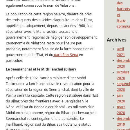
des
également connu sous le nom de Vidarbha.
haricot
La population de cette région pauvre, théâtre de près
et
des trois quarts des suicides d’agriculteurs dans l’Etat,
Guru-
appelle sporadiquement, depuis les années 1960, à la
commun
séparation avec le Maharashtra, accusant le
gouvernement régional de négliger son développement.
Archives
L’autonomie du Vidarbha reste pour l’heure peu
probable, notamment à cause de la forte opposition du
avril
gouvernement de l’Etat, et du
parti Shiv Sena
en
2021
particulier.
décemb
2020
Le Seemanchal et le Mithilanchal (Bihar)
octobre
Après celle de 1992, l’ancien ministre d’Etat Mohd
2020
Taslimuddin a lancé une nouvelle revendication pour la
septem
séparation de la région du Seemanchal, dont la ville de
2020
Purnia serait la capitale. Cette région est située dans l’Est
juin
du Bihar, près des frontières avec le Bangladesh, le
2020
Népal et l’Etat du Bengale occidental. Les militants d’un
mars
Mithilanchal autonome, région du Bihar qui chevauche le
2020
Seemanchal se sont également fait entendre. Le
décemb
Jharkhand, région sud du Bihar, avait obtenu le statut
2019