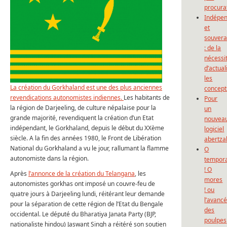
procura
Indépe
et
souvera
: de la
nécessi
d’actual
les
La création du Gorkhaland est une des plus anciennes
concept
revendications autonomistes indiennes.
Les habitants de
Pour
la région de Darjeeling, de culture népalaise pour la
un
grande majorité, revendiquent la création d’un Etat
nouvea
indépendant, le Gorkhaland, depuis le début du XXème
logiciel
siècle. A la fin des années 1980, le Front de Libération
abertza
National du Gorkhaland a vu le jour, rallumant la flamme
O
autonomiste dans la région.
tempor
! O
Après
l’annonce de la création du Telangana
, les
mores
autonomistes gorkhas ont imposé un couvre-feu de
! ou
quatre jours à Darjeeling lundi, réitérant leur demande
l’avanc
pour la séparation de cette région de l’Etat du Bengale
des
occidental. Le député du Bharatiya Janata Party (BJP,
poulpes
nationaliste hindou) Jaswant Singh a réitéré son soutien