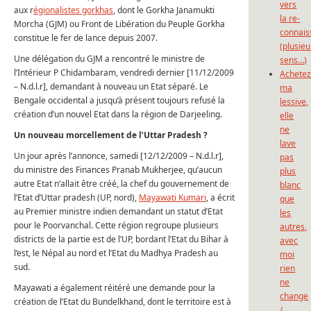
vers
aux r
égionalistes gorkhas
, dont le Gorkha Janamukti
la re-
Morcha (GJM) ou Front de Libération du Peuple Gorkha
connais
constitue le fer de lance depuis 2007.
(plusieu
Une délégation du GJM a rencontré le ministre de
sens…)
l’Intérieur P Chidambaram, vendredi dernier [11/12/2009
Achete
– N.d.l.r], demandant à nouveau un Etat séparé. Le
ma
Bengale occidental a jusqu’à présent toujours refusé la
lessive,
création d’un nouvel Etat dans la région de Darjeeling.
elle
ne
Un nouveau morcellement de l’Uttar Pradesh ?
lave
Un jour après l’annonce, samedi [12/12/2009 – N.d.l.r],
pas
du ministre des Finances Pranab Mukherjee, qu’aucun
plus
autre Etat n’allait être créé, la chef du gouvernement de
blanc
l’Etat d’Uttar pradesh (UP, nord),
Mayawati Kumari
, a écrit
que
au Premier ministre indien demandant un statut d’Etat
les
pour le Poorvanchal. Cette région regroupe plusieurs
autres,
districts de la partie est de l’UP, bordant l’Etat du Bihar à
avec
l’est, le Népal au nord et l’Etat du Madhya Pradesh au
moi
sud.
rien
ne
Mayawati a également réitéré une demande pour la
change
création de l’Etat du Bundelkhand, dont le territoire est à
/