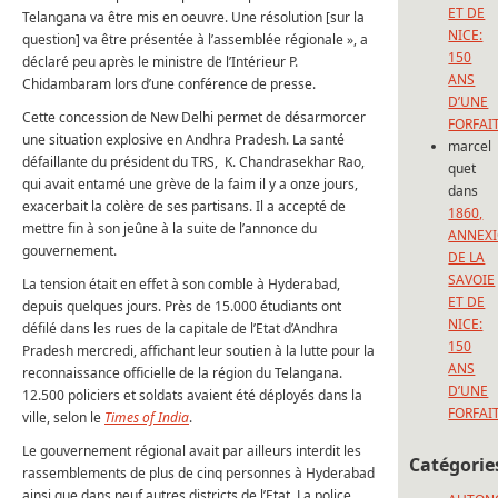
ET DE
Telangana va être mis en oeuvre. Une résolution [sur la
NICE:
question] va être présentée à l’assemblée régionale », a
150
déclaré peu après le ministre de l’Intérieur P.
ANS
Chidambaram lors d’une conférence de presse.
D’UNE
Cette concession de New Delhi permet de désarmorcer
FORFAI
une situation explosive en Andhra Pradesh. La santé
marcel
défaillante du président du TRS, K. Chandrasekhar Rao,
quet
qui avait entamé une grève de la faim il y a onze jours,
dans
exacerbait la colère de ses partisans. Il a accepté de
1860,
mettre fin à son jeûne à la suite de l’annonce du
ANNEX
gouvernement.
DE LA
SAVOIE
La tension était en effet à son comble à Hyderabad,
ET DE
depuis quelques jours. Près de 15.000 étudiants ont
NICE:
défilé dans les rues de la capitale de l’Etat d’Andhra
150
Pradesh mercredi, affichant leur soutien à la lutte pour la
ANS
reconnaissance officielle de la région du Telangana.
D’UNE
12.500 policiers et soldats avaient été déployés dans la
FORFAI
ville, selon le
Times of India
.
Le gouvernement régional avait par ailleurs interdit les
Catégorie
rassemblements de plus de cinq personnes à Hyderabad
ainsi que dans neuf autres districts de l’Etat. La police