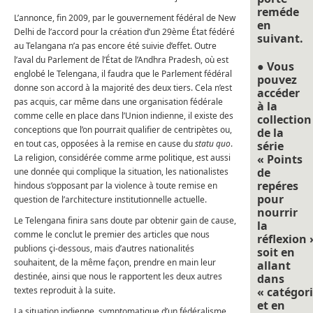
reméde
L’annonce, fin 2009, par le gouvernement fédéral de New
en
Delhi de l’accord pour la création d’un 29ème État fédéré
suivant.
au Telangana n’a pas encore été suivie d’effet. Outre
l’aval du Parlement de l’État de l’Andhra Pradesh, où est
● Vous
englobé le Telengana, il faudra que le Parlement fédéral
pouvez
donne son accord à la majorité des deux tiers. Cela n’est
accéder
pas acquis, car même dans une organisation fédérale
à la
comme celle en place dans l’Union indienne, il existe des
collection
conceptions que l’on pourrait qualifier de centripètes ou,
de la
en tout cas, opposées à la remise en cause du
statu quo
.
série
La religion, considérée comme arme politique, est aussi
« Points
de
une donnée qui complique la situation, les nationalistes
repéres
hindous s’opposant par la violence à toute remise en
pour
question de l’architecture institutionnelle actuelle.
nourrir
Le Telengana finira sans doute par obtenir gain de cause,
la
comme le conclut le premier des articles que nous
réflexion 
publions çi-dessous, mais d’autres nationalités
soit en
souhaitent, de la même façon, prendre en main leur
allant
destinée, ainsi que nous le rapportent les deux autres
dans
textes reproduit à la suite.
« catégori
et en
La situation indienne, symptomatique d’un fédéralisme