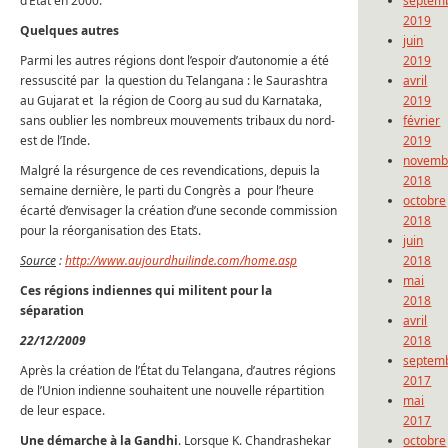
d’Etat en 2000.
septem
2019
Quelques autres
juin
Parmi les autres régions dont l’espoir d’autonomie a été
2019
ressuscité par la question du Telangana : le Saurashtra
avril
au Gujarat et la région de Coorg au sud du Karnataka,
2019
sans oublier les nombreux mouvements tribaux du nord-
février
est de l’Inde.
2019
novemb
Malgré la résurgence de ces revendications, depuis la
2018
semaine dernière, le parti du Congrès a pour l’heure
octobre
écarté d’envisager la création d’une seconde commission
2018
pour la réorganisation des Etats.
juin
Source
:
http://www.aujourdhuilinde.com/home.asp
2018
mai
Ces régions indiennes qui militent pour la
2018
séparation
avril
22/12/2009
2018
septem
Après la création de l’État du Telangana, d’autres régions
2017
de l’Union indienne souhaitent une nouvelle répartition
mai
de leur espace.
2017
Une démarche à la Gandhi
. Lorsque K. Chandrashekar
octobre