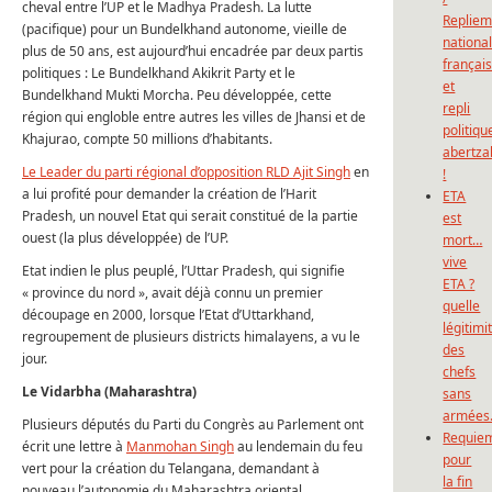
cheval entre l’UP et le Madhya Pradesh. La lutte
Repliem
(pacifique) pour un Bundelkhand autonome, vieille de
national
plus de 50 ans, est aujourd’hui encadrée par deux partis
françai
politiques : Le Bundelkhand Akikrit Party et le
et
Bundelkhand Mukti Morcha. Peu développée, cette
repli
région qui engloble entre autres les villes de Jhansi et de
politiqu
Khajurao, compte 50 millions d’habitants.
abertza
Le Leader du parti régional d’opposition RLD Ajit Singh
en
!
a lui profité pour demander la création de l’Harit
ETA
Pradesh, un nouvel Etat qui serait constitué de la partie
est
ouest (la plus développée) de l’UP.
mort…
vive
Etat indien le plus peuplé, l’Uttar Pradesh, qui signifie
ETA ?
« province du nord », avait déjà connu un premier
quelle
découpage en 2000, lorsque l’Etat d’Uttarkhand,
légitimi
regroupement de plusieurs districts himalayens, a vu le
des
jour.
chefs
Le Vidarbha (Maharashtra)
sans
armées
Plusieurs députés du Parti du Congrès au Parlement ont
Requie
écrit une lettre à
Manmohan Singh
au lendemain du feu
pour
vert pour la création du Telangana, demandant à
la fin
nouveau l’autonomie du Maharashtra oriental,