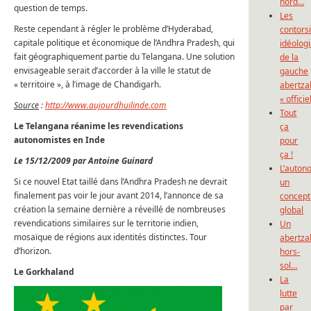
nord…
question de temps.
Les
Reste cependant à régler le problème d’Hyderabad,
contors
capitale politique et économique de l’Andhra Pradesh, qui
idéolog
fait géographiquement partie du Telangana. Une solution
de la
envisageable serait d’accorder à la ville le statut de
gauche
« territoire », à l’image de Chandigarh.
abertza
« officie
Source
:
http://www.aujourdhuilinde.com
Tout
Le Telangana réanime les revendications
ça
autonomistes en Inde
pour
ça !
Le 15/12/2009 par Antoine Guinard
L’auton
Si ce nouvel Etat taillé dans l’Andhra Pradesh ne devrait
un
finalement pas voir le jour avant 2014, l’annonce de sa
concept
création la semaine dernière a réveillé de nombreuses
global
revendications similaires sur le territorie indien,
Un
mosaïque de régions aux identités distinctes. Tour
abertza
d’horizon.
hors-
sol…
Le Gorkhaland
La
lutte
par