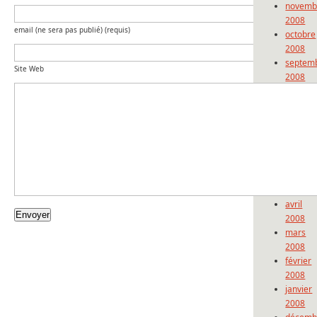
novemb
2008
email (ne sera pas publié) (requis)
octobre
2008
septem
Site Web
2008
août
2008
juillet
2008
juin
2008
mai
2008
avril
2008
mars
2008
février
2008
janvier
2008