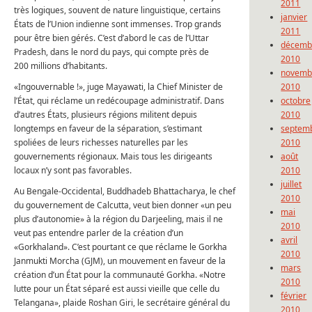
2011
très logiques, souvent de nature linguistique, certains
janvier
États de l’Union indienne sont immenses. Trop grands
2011
pour être bien gérés. C’est d’abord le cas de l’Uttar
décemb
Pradesh, dans le nord du pays, qui compte près de
2010
200 millions d’habitants.
novemb
«Ingouvernable !», juge Mayawati, la Chief Minister de
2010
l’État, qui réclame un redécoupage administratif. Dans
octobre
d’autres États, plusieurs régions militent depuis
2010
longtemps en faveur de la séparation, s’estimant
septem
spoliées de leurs richesses naturelles par les
2010
gouvernements régionaux. Mais tous les dirigeants
août
locaux n’y sont pas favorables.
2010
juillet
Au Bengale-Occidental, Buddhadeb Bhattacharya, le chef
2010
du gouvernement de Calcutta, veut bien donner «un peu
mai
plus d’autonomie» à la région du Darjeeling, mais il ne
2010
veut pas entendre parler de la création d’un
avril
«Gorkhaland». C’est pourtant ce que réclame le Gorkha
2010
Janmukti Morcha (GJM), un mouvement en faveur de la
mars
création d’un État pour la communauté Gorkha. «Notre
2010
lutte pour un État séparé est aussi vieille que celle du
février
Telangana», plaide Roshan Giri, le secrétaire général du
2010