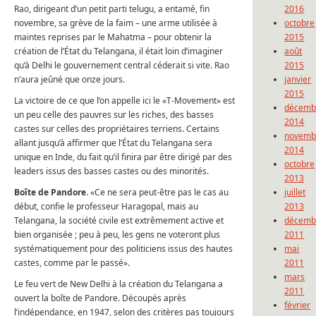
Rao, dirigeant d’un petit parti telugu, a entamé, fin
2016
novembre, sa grève de la faim – une arme utilisée à
octobre
maintes reprises par le Mahatma – pour obtenir la
2015
création de l’État du Telangana, il était loin d’imaginer
août
qu’à Delhi le gouvernement central céderait si vite. Rao
2015
n’aura jeûné que onze jours.
janvier
2015
La victoire de ce que l’on appelle ici le «T-Movement» est
décemb
un peu celle des pauvres sur les riches, des basses
2014
castes sur celles des propriétaires terriens. Certains
novemb
allant jusqu’à affirmer que l’État du Telangana sera
2014
unique en Inde, du fait qu’il finira par être dirigé par des
octobre
leaders issus des basses castes ou des minorités.
2013
Boîte de Pandore
. «Ce ne sera peut-être pas le cas au
juillet
début, confie le professeur Haragopal, mais au
2013
Telangana, la société civile est extrêmement active et
décemb
bien organisée ; peu à peu, les gens ne voteront plus
2011
systématiquement pour des politiciens issus des hautes
mai
castes, comme par le passé».
2011
mars
Le feu vert de New Delhi à la création du Telangana a
2011
ouvert la boîte de Pandore. Découpés après
février
l’indépendance, en 1947, selon des critères pas toujours