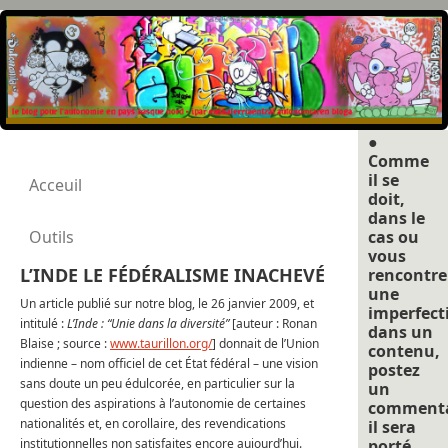
●
Comme
il se
Acceuil
doit,
dans le
Outils
cas ou
vous
L’INDE LE FÉDÉRALISME INACHEVÉ
rencontre
une
Un article publié sur notre blog, le 26 janvier 2009, et
imperfect
intitulé :
L’Inde : “Unie dans la diversité”
[auteur : Ronan
dans un
Blaise ; source :
www.taurillon.org/
] donnait de l’Union
contenu,
indienne – nom officiel de cet État fédéral – une vision
postez
sans doute un peu édulcorée, en particulier sur la
un
question des aspirations à l’autonomie de certaines
commenta
nationalités et, en corollaire, des revendications
il sera
institutionnelles non satisfaites encore aujourd’hui.
porté