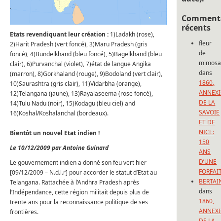
Commenta
récents
Etats revendiquant leur création :
1)Ladakh (rose),
fleur
2)Harit Pradesh (vert foncé), 3)Maru Pradesh (gris
de
foncé), 4)Bundelkhand (bleu foncé), 5)Bagelkhand (bleu
mimos
clair), 6)Purvanchal (violet), 7)état de langue Angika
dans
(marron), 8)Gorkhaland (rouge), 9)Bodoland (vert clair),
1860,
10)Saurashtra (gris clair), 11)Vidarbha (orange),
ANNEX
12)Telangana (jaune), 13)Rayalaseema (rose foncé),
DE LA
14)Tulu Nadu (noir), 15)Kodagu (bleu ciel) and
SAVOIE
16)Koshal/Koshalanchal (bordeaux).
ET DE
NICE:
Bientôt un nouvel Etat indien !
150
Le 10/12/2009 par Antoine Guinard
ANS
D’UNE
Le gouvernement indien a donné son feu vert hier
FORFAI
[09/12/2009 – N.d.l.r] pour accorder le statut d’Etat au
BERTAI
Telangana. Rattachée à l’Andhra Pradesh après
dans
l’Indépendance, cette région militait depuis plus de
1860,
trente ans pour la reconnaissance politique de ses
ANNEX
frontières.
DE LA