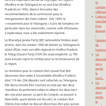
et
d’Andhra et de Telangana en un seul Etat (l’Andhra
comme
Pradesh) en 1956, allant à l’encontre des
référen
recommandations de la commission pour la
Collecti
réorganisation des Etats indiens. Dès 1969, le
spécifi
« mouvement pour le Telangana » à pris de l’ampleur, en
Pays
particulier dans les universités, comme celle d’Osmania
Basque
à Hyderabad, mais a été violemment réprimé.
:
Le Bharatiya Janata Party (BJP, nationaliste hindou) avait
l’appre
promis, dans les années 1990 de donner au Telangana le
de
statut d’Etat, mais son allié régional en Andhra Pradesh,
l’auton
le Telegu Desam Party (TDP) l’en avait empêché. La TRS
Un
avait ensuite repris le combat pour la reconnaissance de
abertza
la région.
qui a
perdu
La résolution pour la création d’un nouvel Etat doit
le
désormais être votée à l’assemblée d’Andhra Pradesh,
nord…
dont 119 des 294 députés sont rattachés au Telangana.
Un
Elle devra ensuite être soumise au vote par des deux
abertza
chambres du parlement indien et obtenir les deux tiers
qui a
des voix pour passer. Le parti du Congrès, au pouvoir à
perdu
New Delhi, ayant donné son feu vert, la création d’un
le
29ème Etat indien ne devrait désormais être plus qu’une