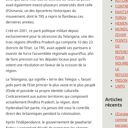
AUTON
avait également investi plusieurs universités dont celle
CONTRE
d’Osmania, un des épicentres historiques du
EKAITZ
mouvement, dont le TRS a repris le flambeau ces
FOROA
dernières années.
HEMEN
MUND
Créé en 2001, ce parti politique militait depuis
ZEHAR
exclusivement pour la sécession du Telangana, une des
POINTS
trois régions d’Andhra Pradesh qui comporte 10 des 23
DE
districts de l’Etat. Le TRS, avait appelé ses partisans à
REPERE
investir de force l’assemblée régionale aujourd’hui, afin
POUR
de faire pression sur les députés locaux pour qu’ils
NOURRI
votent une résolution en faveur de la scission de la
LA
région.
REFLEX
Le Telangana, qui signifie « terre des Telegus », faisait
PRISON
jadis parti de l’Etat princier le plus vaste et le plus peuplé
UNPO
d’Inde et possède sa propre identité culturelle.
Contrairement aux autres territoires qui composent
Articles
actuellement l’Andhra Pradesh, la région, dont
récents
Hyderabad fait partie, n’a jamais été sous le contrôle
direct des britanniques pendant la colonisation.
L’Europ
comme
Après l’Indépendance, le gouvernement de Jawaharlal
perspec
Nehru a cependant décidé de regrouper les régions