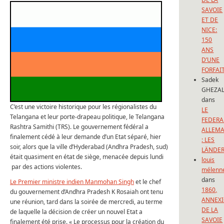
SAVOIE
ET DE
NICE:
150
ANS
D’UNE
FORFAI
Sadek
GHEZAL
dans
C’est une victoire historique pour les régionalistes du
LE
Telangana et leur porte-drapeau politique, le Telangana
FEDERA
Rashtra Samithi (TRS). Le gouvernement fédéral a
ALLEM
finalement cédé à leur demande d’un Etat séparé, hier
: LES
soir, alors que la ville d’Hyderabad (Andhra Pradesh, sud)
LÄNDE
était quasiment en état de siège, menacée depuis lundi
louis
par des actions violentes.
mélenn
dans
Le Premier ministre indien Manmohan Singh
et le chef
1860,
du gouvernement d’Andhra Pradesh K Rosaiah ont tenu
ANNEX
une réunion, tard dans la soirée de mercredi, au terme
DE LA
de laquelle la décision de créer un nouvel Etat a
SAVOIE
finalement été prise. « Le processus pour la création du