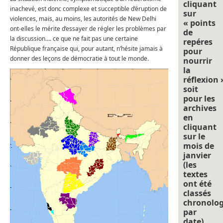
cliquant
inachevé, est donc complexe et succeptible d’éruption de
sur
violences, mais, au moins, les autorités de New Delhi
« points
ont-elles le mérite d’essayer de régler les problèmes par
de
la discussion…. ce que ne fait pas une certaine
repéres
République française qui, pour autant, n’hésite jamais à
pour
donner des leçons de démocratie à tout le monde.
nourrir
la
réflexion 
soit
pour les
archives
en
cliquant
sur le
mois de
janvier
(les
textes
ont été
classés
chronolo
par
date).