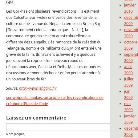
GJM.
janvier
Les Gorkhas ont plusieurs revendications : ils estiment
2010
que Calcutta leur «vole» une partie des revenus de la
décemb
culture du thé ; venue du Népal du temps du British Raj
2009
[Gouvernement colonial britannique – N.d.l.r], la
novemb
communauté gorkha se sent aussi culturellement
2009
différente des Bengalis. Dès l’annonce de la création du
octobre
Telangana, nombre de militants du GJM ont entamé une
2009
grève de la faim. Ils l’avaient achevée il y a quelques
septem
jours, avant la reprise d’un nouveau round de
2009
négociations avec Calcutta et Delhi. Mais ces dernières
août
discussions viennent d’échouer et l’on peut s’attendre à
2009
un nouveau bras de fer.
juillet
2009
Source
:
http://www.lefigaro.fr/
juin
sur wikipedia anglais: un article sur les revendications de
2009
création d’Etats de l’Inde
mai
2009
janvier
Laissez un commentaire
2009
décemb
Nom (requis)
2008