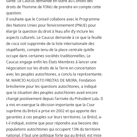
santé.
Le Caucus demande en outre au Conseil des
droits de l’homme de l’ONU de prendre en compte cette
question.
Il souhaite que le Conseil collabore avec le Programme
des Nations Unies pour l’environnement (PNUE) pour
élargir la question du droit à l’eau afin d’y inclure les
aspects culturels.
Le Caucus demande à ce que la feuille
de coca soit supprimée de la liste internationale des
stupéfiants, compte tenu de la place centrale qu’elle
occupe dans certaines sociétés traditionnelles.
Le
Caucus engage enfin les États Membres à lancer une
négociation sur les droits de la Terre en concertation
avec les peuples autochtones, a conclu la représentante.
M. MARCIO AUGUSTO FREITAS DE MEIRA, Fondation
brésilienne pour les questions autochtones, a indiqué
que la situation des peuples autochtones avait encore
changé positivement depuis l’arrivée du Président Lula.
Il
a mis en exergue la décision importante que la Cour
suprême du Brésil a prise en 2002 et qui apporte des
garanties à ces peuples sur leurs territoires.
Le Brésil, a-
t-il indiqué, estime que pour répondre aux besoins des
populations autochtones qui occupent 13% du territoire
national, il faut une politique forte qui au Brésil, est mise