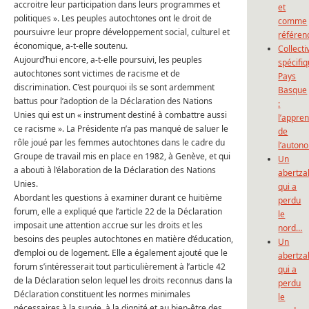
accroitre leur participation dans leurs programmes et
et
politiques ».
Les peuples autochtones ont le droit de
comme
poursuivre leur propre développement social, culturel et
référen
économique, a-t-elle soutenu.
Collecti
Aujourd’hui encore, a-t-elle poursuivi, les peuples
spécifi
autochtones sont victimes de racisme et de
Pays
discrimination.
C’est pourquoi ils se sont ardemment
Basque
battus pour l’adoption de la Déclaration des Nations
:
Unies qui est un « instrument destiné à combattre aussi
l’appre
ce racisme ».
La Présidente n’a pas manqué de saluer le
de
rôle joué par les femmes autochtones dans le cadre du
l’auton
Groupe de travail mis en place en 1982, à Genève, et qui
Un
a abouti à l’élaboration de la Déclaration des Nations
abertza
Unies.
qui a
Abordant les questions à examiner durant ce huitième
perdu
forum, elle a expliqué que l’article 22 de la Déclaration
le
imposait une attention accrue sur les droits et les
nord…
besoins des peuples autochtones en matière d’éducation,
Un
d’emploi ou de logement.
Elle a également ajouté que le
abertza
forum s’intéresserait tout particulièrement à l’article 42
qui a
de la Déclaration selon lequel les droits reconnus dans la
perdu
Déclaration constituent les normes minimales
le
nécessaires à la survie, à la dignité et au bien-être des