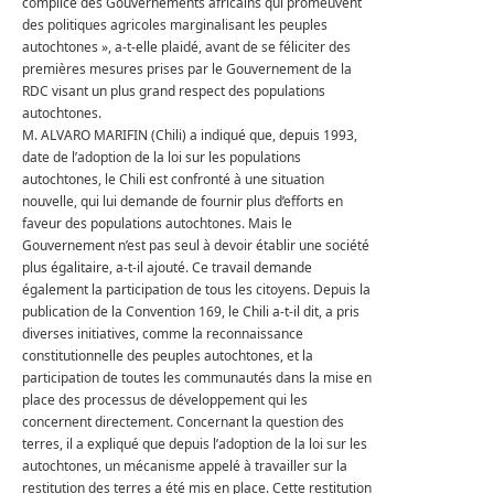
complice des Gouvernements africains qui promeuvent
des politiques agricoles marginalisant les peuples
autochtones », a-t-elle plaidé, avant de se féliciter des
premières mesures prises par le Gouvernement de la
RDC visant un plus grand respect des populations
autochtones.
M. ALVARO MARIFIN (Chili) a indiqué que, depuis 1993,
date de l’adoption de la loi sur les populations
autochtones, le Chili est confronté à une situation
nouvelle, qui lui demande de fournir plus d’efforts en
faveur des populations autochtones.
Mais le
Gouvernement n’est pas seul à devoir établir une société
plus égalitaire, a-t-il ajouté.
Ce travail demande
également la participation de tous les citoyens.
Depuis la
publication de la Convention 169, le Chili a-t-il dit, a pris
diverses initiatives, comme la reconnaissance
constitutionnelle des peuples autochtones, et la
participation de toutes les communautés dans la mise en
place des processus de développement qui les
concernent directement.
Concernant la question des
terres, il a expliqué que depuis l’adoption de la loi sur les
autochtones, un mécanisme appelé à travailler sur la
restitution des terres a été mis en place.
Cette restitution