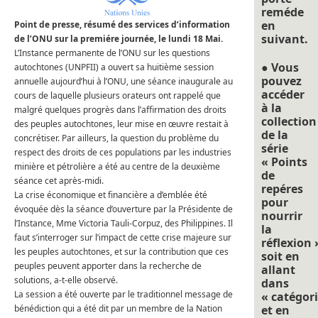
reméde
en
Point de presse, résumé des services d’information
suivant.
de l’ONU sur la premiére journée, le lundi 18 Mai.
L’Instance permanente de l’ONU sur les questions
● Vous
autochtones (UNPFII) a ouvert sa huitième session
pouvez
annuelle aujourd’hui à l’ONU, une séance inaugurale au
accéder
cours de laquelle plusieurs orateurs ont rappelé que
à la
malgré quelques progrès dans l’affirmation des droits
collection
des peuples autochtones, leur mise en œuvre restait à
de la
concrétiser.
Par ailleurs, la question du problème du
série
respect des droits de ces populations par les industries
« Points
minière et pétrolière a été au centre de la deuxième
de
séance cet après-midi.
repéres
La crise économique et financière a d’emblée été
pour
évoquée dès la séance d’ouverture par la Présidente de
nourrir
l’Instance, Mme Victoria Tauli-Corpuz, des Philippines.
Il
la
faut s’interroger sur l’impact de cette crise majeure sur
réflexion 
les peuples autochtones, et sur la contribution que ces
soit en
peuples peuvent apporter dans la recherche de
allant
solutions, a-t-elle observé.
dans
La session a été ouverte par le traditionnel message de
« catégori
bénédiction qui a été dit par un membre de la Nation
et en