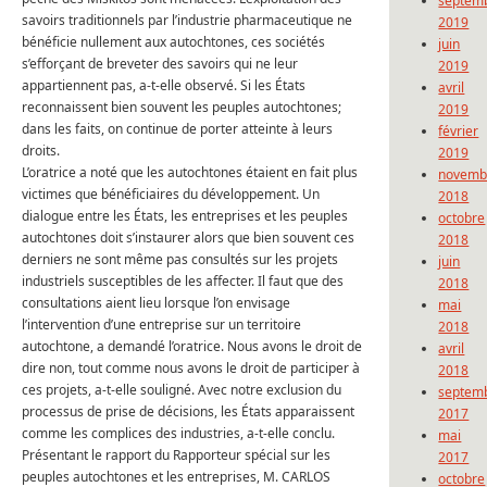
septem
savoirs traditionnels par l’industrie pharmaceutique ne
2019
bénéficie nullement aux autochtones, ces sociétés
juin
s’efforçant de breveter des savoirs qui ne leur
2019
appartiennent pas, a-t-elle observé.
Si les États
avril
reconnaissent bien souvent les peuples autochtones;
2019
dans les faits, on continue de porter atteinte à leurs
février
droits.
2019
L’oratrice a noté que les autochtones étaient en fait plus
novemb
victimes que bénéficiaires du développement.
Un
2018
dialogue entre les États, les entreprises et les peuples
octobre
autochtones doit s’instaurer alors que bien souvent ces
2018
derniers ne sont même pas consultés sur les projets
juin
industriels susceptibles de les affecter.
Il faut que des
2018
consultations aient lieu lorsque l’on envisage
mai
l’intervention d’une entreprise sur un territoire
2018
autochtone, a demandé l’oratrice.
Nous avons le droit de
avril
dire non, tout comme nous avons le droit de participer à
2018
ces projets, a-t-elle souligné.
Avec notre exclusion du
septem
processus de prise de décisions, les États apparaissent
2017
comme les complices des industries, a-t-elle conclu.
mai
Présentant le rapport du Rapporteur spécial sur les
2017
peuples autochtones et les entreprises, M. CARLOS
octobre