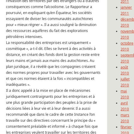
l’invasion des territoires par des étrangers ou à d’autres
2011
conséquences comme l’alcoolisme.
Le Rapporteur a
janvier
poursuivi, en expliquant qu’en Équateur, les sociétés
2011
essayaient de diviser les communautés autochtones
décemb
pour « mieux régner ».
Il a aussi souligné la diminution
2010
des ressources aquifères du fait des explorations
novemb
pétrolières intensives.
2010
La responsabilité des entreprises est uniquement «
octobre
cosmétique », a-t-il dit.
Elles se livrent à des activités à
2010
distance, en créant des fonds dont la gestion reste entre
septem
leurs mains et jamais aux mains des autochtones.
Au
2010
plan juridique, il a révélé que les compagnies créaient
août
des normes propres pour travailler avec les gouvernants
2010
et que ces normes étaient à la fois « incompatibles et
juillet
inadéquates ».
2010
Il a donc appelé à la mise en place de mécanismes
mai
juridiquement contraignants pour les entreprises et à
2010
une plus grande participation des peuples à la prise de
avril
décisions liées à leur vie et à leur devenir.
Il a aussi
2010
recommandé que dans le cadre de cette Instance l’on
mars
travaille sur des directives concernant le principe du «
2010
consentement préalable et informé » à chaque fois que
février
les entreprises veulent travailler sur les territoires des
2010