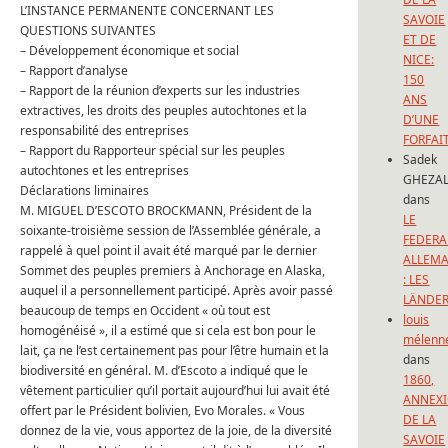
L’INSTANCE PERMANENTE CONCERNANT LES
SAVOIE
QUESTIONS SUIVANTES
ET DE
–
Développement économique et social
NICE:
–
Rapport d’analyse
150
–
Rapport de la réunion d’experts sur les industries
ANS
extractives, les droits des peuples autochtones et la
D’UNE
responsabilité des entreprises
FORFAI
–
Rapport du Rapporteur spécial sur les peuples
Sadek
autochtones et les entreprises
GHEZAL
Déclarations liminaires
dans
M. MIGUEL D’ESCOTO BROCKMANN, Président de la
LE
soixante-troisième session de l’Assemblée générale, a
FEDERA
rappelé à quel point il avait été marqué par le dernier
ALLEM
Sommet des peuples premiers à Anchorage en Alaska,
: LES
auquel il a personnellement participé.
Après avoir passé
LÄNDE
beaucoup de temps en Occident « où tout est
louis
homogénéisé », il a estimé que si cela est bon pour le
mélenn
lait, ça ne l’est certainement pas pour l’être humain et la
dans
biodiversité en général.
M. d’Escoto a indiqué que le
1860,
vêtement particulier qu’il portait aujourd’hui lui avait été
ANNEX
offert par le Président bolivien, Evo Morales.
« Vous
DE LA
donnez de la vie, vous apportez de la joie, de la diversité
SAVOIE