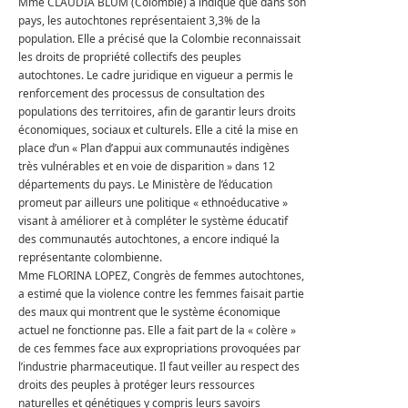
Mme CLAUDIA BLUM (Colombie) a indiqué que dans son
pays, les autochtones représentaient 3,3% de la
population.
Elle a précisé que la Colombie reconnaissait
les droits de propriété collectifs des peuples
autochtones.
Le cadre juridique en vigueur a permis le
renforcement des processus de consultation des
populations des territoires, afin de garantir leurs droits
économiques, sociaux et culturels.
Elle a cité la mise en
place d’un « Plan d’appui aux communautés indigènes
très vulnérables et en voie de disparition » dans 12
départements du pays.
Le Ministère de l’éducation
promeut par ailleurs une politique « ethnoéducative »
visant à améliorer et à compléter le système éducatif
des communautés autochtones, a encore indiqué la
représentante colombienne.
Mme FLORINA LOPEZ, Congrès de femmes autochtones,
a estimé que la violence contre les femmes faisait partie
des maux qui montrent que le système économique
actuel ne fonctionne pas.
Elle a fait part de la « colère »
de ces femmes face aux expropriations provoquées par
l’industrie pharmaceutique.
Il faut veiller au respect des
droits des peuples à protéger leurs ressources
naturelles et génétiques y compris leurs
savoirs