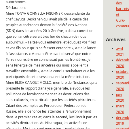
autochtones.
des
Déclarations
haricot
Mme TONYA GONNELLA FRICHNER, descendante du
et
chef Cayuga Deskaheh qui avait plaidé la cause des
Guru-
peuples autochtones devant la Société des Nations
commun
(SDN) dans les années 20 à Genève, a dit sa conviction
que son ancêtre serait très fier de chacun de nous
Archives
aujourd’hui.
« Faites-vous entendre, et éduquez vos filles
et vos fils pour qu’ils se fassent entendre », a-t-elle lancé
avril
à l’assistance.
« Mon ancêtre avait observé que notre
2021
Terre nourricière ne connaissait pas les frontières.
Je
décemb
sens l’énergie de mes ancêtres qui nous appellent à
2020
travailler ensemble », a-t-elle conclu, souhaitant que les
octobre
participants de cette session aient la même intuition.
2020
Mme ELISA CANQUI MOLLO, membre de l’Instance,
qui a
septem
présenté le rapport d’analyse générale, a évoqué les
2020
pollutions de l’environnement et les destructions des
juin
sites culturels, en particulier par les sociétés pétrolières.
2020
Citant des exemples au Pérou ou en Fédération de
mars
Russie, elle a dénoncé les atteintes à l’environnement
2020
dans le premier cas et, dans le second, l’exil induit par les
décemb
activités d’extraction.
Au Nicaragua, les activités de
2019
pêche des Miskitos sont menacées.
L’exploitation des