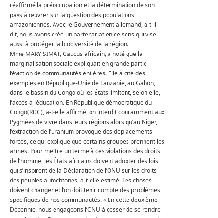
réaffirmé la préoccupation et la détermination de son
pays à œuvrer sur la question des populations
amazoniennes.
Avec le Gouvernement allemand, a-t-il
dit, nous avons créé un partenariat en ce sens qui vise
aussi à protéger la biodiversité de la région.
Mme MARY SIMAT, Caucus africain, a noté que la
marginalisation sociale expliquait en grande partie
l’éviction de communautés entières.
Elle a cité des
exemples en République-Unie de Tanzanie, au Gabon,
dans le bassin du Congo où les États limitent, selon elle,
l’accès à l’éducation.
En République démocratique du
Congo(RDC), a-t-elle affirmé, on interdit couramment aux
Pygmées de vivre dans leurs régions alors qu’au Niger,
l’extraction de l’uranium provoque des déplacements
forcés, ce qui explique que certains groupes prennent les
armes.
Pour mettre un terme à ces violations des droits
de l’homme, les États africains doivent adopter des lois
qui s’inspirent de la Déclaration de l’ONU sur les droits
des peuples autochtones, a-t-elle estimé.
Les choses
doivent changer et l’on doit tenir compte des problèmes
spécifiques de nos communautés.
« En cette deuxième
Décennie, nous engageons l’ONU à cesser de se rendre