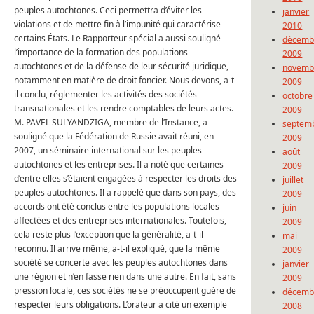
peuples autochtones.
Ceci permettra d’éviter les
janvier
violations et de mettre fin à l’impunité qui caractérise
2010
certains États.
Le Rapporteur spécial a aussi souligné
décemb
l’importance de la formation des populations
2009
autochtones et de la défense de leur sécurité juridique,
novemb
notamment en matière de droit foncier.
Nous devons, a-t-
2009
il conclu, réglementer les activités des sociétés
octobre
transnationales et les rendre comptables de leurs actes.
2009
M. PAVEL SULYANDZIGA, membre de l’Instance, a
septem
souligné que la Fédération de Russie avait réuni, en
2009
2007, un séminaire international sur les peuples
août
autochtones et les entreprises.
Il a noté que certaines
2009
d’entre elles s’étaient engagées à respecter les droits des
juillet
peuples autochtones.
Il a rappelé que dans son pays, des
2009
accords ont été conclus entre les populations locales
juin
affectées et des entreprises internationales.
Toutefois,
2009
cela reste plus l’exception que la généralité, a-t-il
mai
reconnu.
Il arrive même, a-t-il expliqué, que la même
2009
société se concerte avec les peuples autochtones dans
janvier
une région et n’en fasse rien dans une autre.
En fait, sans
2009
pression locale, ces sociétés ne se préoccupent guère de
décemb
respecter leurs obligations.
L’orateur a cité un exemple
2008