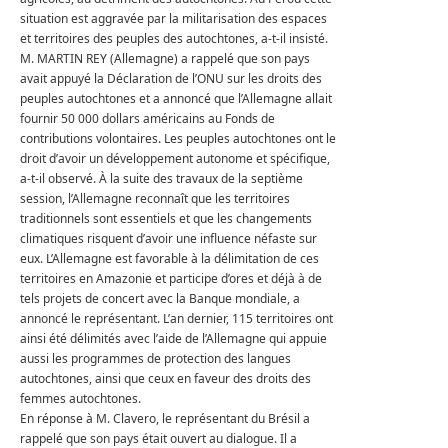
situation est aggravée par la militarisation des espaces
et territoires des peuples des autochtones, a-t-il insisté.
M. MARTIN REY (Allemagne) a rappelé que son pays
avait appuyé la Déclaration de l’ONU sur les droits des
peuples autochtones et a annoncé que l’Allemagne allait
fournir 50 000 dollars américains au Fonds de
contributions volontaires.
Les peuples autochtones ont le
droit d’avoir un développement autonome et spécifique,
a-t-il observé.
À la suite des travaux de la septième
session, l’Allemagne reconnaît que les territoires
traditionnels sont essentiels et que les changements
climatiques risquent d’avoir une influence néfaste sur
eux.
L’Allemagne est favorable à la délimitation de ces
territoires en Amazonie et participe d’ores et déjà à de
tels projets de concert avec la Banque mondiale, a
annoncé le représentant.
L’an dernier, 115 territoires ont
ainsi été délimités avec l’aide de l’Allemagne qui appuie
aussi les programmes de protection des langues
autochtones, ainsi que ceux en faveur des droits des
femmes autochtones.
En réponse à M. Clavero, le représentant du Brésil a
rappelé que son pays était ouvert au dialogue.
Il a