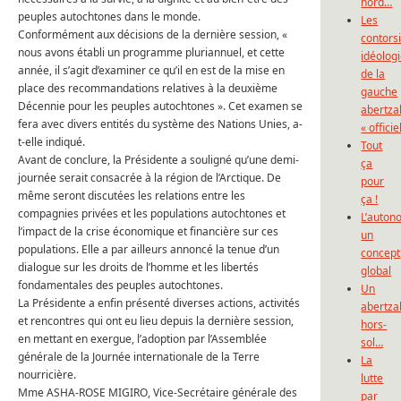
nord…
peuples autochtones dans le monde.
Les
Conformément aux décisions de la dernière session, «
contors
nous avons établi un programme pluriannuel, et cette
idéolog
année, il s’agit d’examiner ce qu’il en est de la mise en
de la
place des recommandations relatives à la deuxième
gauche
Décennie pour les peuples autochtones ».
Cet examen se
abertza
fera avec divers entités du système des Nations Unies, a-
« officie
t-elle indiqué.
Tout
Avant de conclure, la Présidente a souligné qu’une demi-
ça
journée serait consacrée à la région de l’Arctique.
De
pour
même seront discutées les relations entre les
ça !
compagnies privées et les populations autochtones et
L’auton
l’impact de la crise économique et financière sur ces
un
populations.
Elle a par ailleurs annoncé la tenue d’un
concept
dialogue sur les droits de l’homme et les libertés
global
fondamentales des peuples autochtones.
Un
La Présidente a enfin présenté diverses actions, activités
abertza
et rencontres qui ont eu lieu depuis la dernière session,
hors-
en mettant en exergue, l’adoption par l’Assemblée
sol…
générale de la Journée internationale de la Terre
La
nourricière.
lutte
Mme ASHA-ROSE MIGIRO, Vice-Secrétaire générale des
par