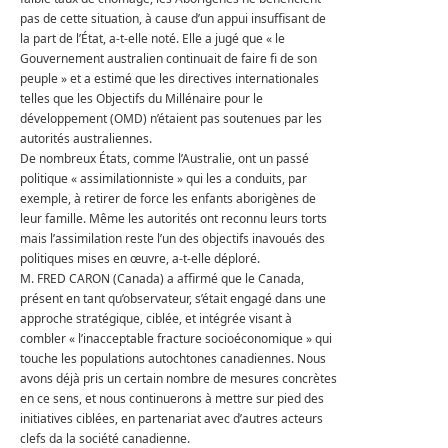
pas de cette situation, à cause d’un appui insuffisant de
la part de l’État, a-t-elle noté.
Elle a jugé que « le
Gouvernement australien continuait de faire fi de son
peuple » et a estimé que les directives internationales
telles que les Objectifs du Millénaire pour le
développement (OMD) n’étaient pas soutenues par les
autorités australiennes.
De nombreux États, comme l’Australie, ont un passé
politique « assimilationniste » qui les a conduits, par
exemple, à retirer de force les enfants aborigènes de
leur famille.
Même les autorités ont reconnu leurs torts
mais l’assimilation reste l’un des objectifs inavoués des
politiques mises en œuvre, a-t-elle déploré.
M. FRED CARON (Canada) a affirmé que le Canada,
présent en tant qu’observateur, s’était engagé dans une
approche stratégique, ciblée, et intégrée visant à
combler « l’inacceptable fracture socioéconomique » qui
touche les populations autochtones canadiennes.
Nous
avons déjà pris un certain nombre de mesures concrètes
en ce sens, et nous continuerons à mettre sur pied des
initiatives ciblées, en partenariat avec d’autres acteurs
clefs da la société canadienne.