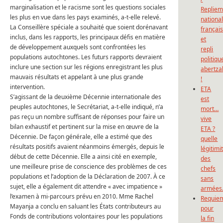
marginalisation et le racisme sont les questions sociales
Repliem
les plus en vue dans les pays examinés, a-t-elle relevé.
national
La Conseillère spéciale a souhaité que soient dorénavant
françai
inclus, dans les rapports, les principaux défis en matière
et
de développement auxquels sont confrontées les
repli
populations autochtones.
Les futurs rapports devraient
politiqu
inclure une section sur les régions enregistrant les plus
abertza
mauvais résultats et appelant à une plus grande
!
intervention.
ETA
S’agissant de la deuxième Décennie internationale des
est
peuples autochtones, le Secrétariat, a-t-elle indiqué, n’a
mort…
pas reçu un nombre suffisant de réponses pour faire un
vive
bilan exhaustif et pertinent sur la mise en œuvre de la
ETA ?
Décennie.
De façon générale, elle a estimé que des
quelle
résultats positifs avaient néanmoins émergés, depuis le
légitimi
début de cette Décennie.
Elle a ainsi cité en exemple,
des
une meilleure prise de conscience des problèmes de ces
chefs
populations et l’adoption de la Déclaration de 2007.
À ce
sans
sujet, elle a également dit attendre « avec impatience »
armées
l’examen à mi-parcours prévu en 2010.
Mme Rachel
Requie
Mayanja a conclu en saluant les États contributeurs au
pour
Fonds de contributions volontaires pour les populations
la fin