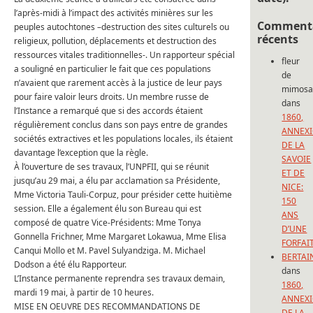
l’après-midi à l’impact des activités minières sur les
Commenta
peuples autochtones –destruction des sites culturels ou
récents
religieux, pollution, déplacements et destruction des
ressources vitales traditionnelles-.
Un rapporteur spécial
fleur
a souligné en particulier le fait que ces populations
de
n’avaient que rarement accès à la justice de leur pays
mimos
pour faire valoir leurs droits.
Un membre russe de
dans
l’Instance a remarqué que si des accords étaient
1860,
régulièrement conclus dans son pays entre de grandes
ANNEX
sociétés extractives et les populations locales, ils étaient
DE LA
davantage l’exception que la règle.
SAVOIE
À l’ouverture de ses travaux, l’UNPFII, qui se réunit
ET DE
jusqu’au 29 mai, a élu par acclamation sa Présidente,
NICE:
Mme Victoria Tauli-Corpuz, pour présider cette huitième
150
session.
Elle a également élu son Bureau qui est
ANS
composé de quatre Vice-Présidents: Mme Tonya
D’UNE
Gonnella Frichner, Mme Margaret Lokawua, Mme Elisa
FORFAI
Canqui Mollo et M. Pavel Sulyandziga.
M. Michael
BERTAI
Dodson a été élu Rapporteur.
dans
L’Instance permanente reprendra ses travaux demain,
1860,
mardi 19 mai, à partir de 10 heures.
ANNEX
MISE EN OEUVRE DES RECOMMANDATIONS DE
DE LA