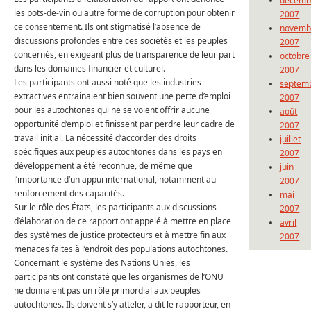
décemb
les pots-de-vin ou autre forme de corruption pour obtenir
2007
ce consentement.
Ils ont stigmatisé l’absence de
novemb
discussions profondes entre ces sociétés et les peuples
2007
concernés, en exigeant plus de transparence de leur part
octobre
dans les domaines financier et culturel.
2007
Les participants ont aussi noté que les industries
septem
extractives entrainaient bien souvent une perte d’emploi
2007
pour les autochtones qui ne se voient offrir aucune
août
opportunité d’emploi et finissent par perdre leur cadre de
2007
travail initial.
La nécessité d’accorder des droits
juillet
spécifiques aux peuples autochtones dans les pays en
2007
développement a été reconnue, de même que
juin
l’importance d’un appui international, notamment au
2007
renforcement des capacités.
mai
Sur le rôle des États, les participants aux discussions
2007
d’élaboration de ce rapport ont appelé à mettre en place
avril
des systèmes de justice protecteurs et à mettre fin aux
2007
menaces faites à l’endroit des populations autochtones.
Concernant le système des Nations Unies, les
participants ont constaté que les organismes de l’ONU
ne donnaient pas un rôle primordial aux peuples
autochtones.
Ils doivent s’y atteler, a dit le rapporteur, en