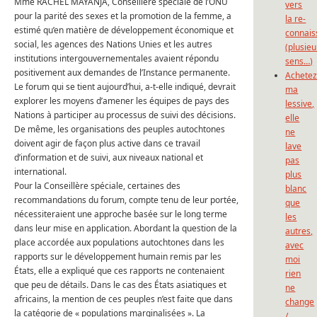
Mme RACHEL MAYANJA, Conseillère spéciale de l’ONU
vers
pour la parité des sexes et la promotion de la femme, a
la re-
estimé qu’en matière de développement économique et
connais
social, les agences des Nations Unies et les autres
(plusieu
institutions intergouvernementales avaient répondu
sens…)
positivement aux demandes de l’Instance permanente.
Achete
Le forum qui se tient aujourd’hui, a-t-elle indiqué, devrait
ma
explorer les moyens d’amener les équipes de pays des
lessive,
Nations à participer au processus de suivi des décisions.
elle
De même, les organisations des peuples autochtones
ne
doivent agir de façon plus active dans ce travail
lave
d’information et de suivi, aux niveaux national et
pas
international.
plus
Pour la Conseillère spéciale, certaines des
blanc
recommandations du forum, compte tenu de leur portée,
que
nécessiteraient une approche basée sur le long terme
les
dans leur mise en application.
Abordant la question de la
autres,
place accordée aux populations autochtones dans les
avec
rapports sur le développement humain remis par les
moi
États, elle a expliqué que ces rapports ne contenaient
rien
que peu de détails.
Dans le cas des États asiatiques et
ne
africains, la mention de ces peuples n’est faite que dans
change
la catégorie de « populations marginalisées ».
La
/