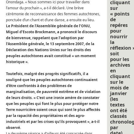
cliquant
Onondaga.
« Nous sommes ici pour travailler dans
sur
l’amour du prochain », a-t-il déclaré.
Une brève
« points
cérémonie de reconnaissance des femmes autochtones,
de
ponctuée d’un chant et d’une danse, a ensuite eu lieu.
repéres
Le Président de l’Assemblée générale de l’ONU,
pour
Miguel d’Escoto Brockmann, a prononcé le discours
nourrir
de bienvenue, rappelant que l’adoption par
la
l’Assemblée générale, le 13 septembre 2007, de la
réflexion 
Déclaration des Nations Unies sur les droits des
soit
peuples autochtones avait constitué « un moment
pour les
historique ».
archives
en
Toutefois, malgré des progrès significatifs, il a
cliquant
souligné que les peuples autochtones continuaient
sur le
d’être confrontés à des problèmes de
mois de
marginalisation, de pauvreté extrême et de violation
janvier
de leurs droits.
« C’est une ironie amère de constater
(les
que les peuples qui font le plus pour protéger notre
textes
Terre nourricière soient ceux qui sont le plus affectés
ont été
classés
par la rapacité des propriétaires et des agro-
chronolo
industriels et par les crises qu’ils provoquent », a-t-il
par
observé.
date).
La deuxième séance a d’ailleurs été consacrée dans