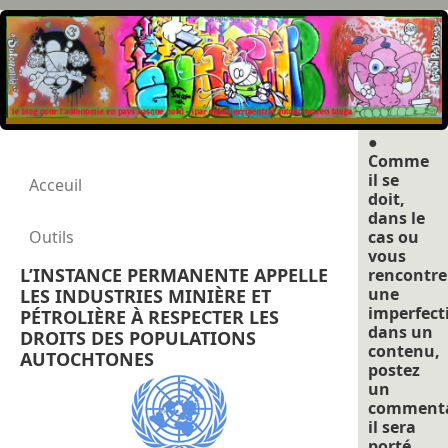
●
Comme
il se
Acceuil
doit,
dans le
Outils
cas ou
vous
L’INSTANCE PERMANENTE APPELLE
rencontre
une
LES INDUSTRIES MINIÈRE ET
imperfect
PÉTROLIÈRE À RESPECTER LES
dans un
DROITS DES POPULATIONS
contenu,
AUTOCHTONES
postez
un
commenta
il sera
porté