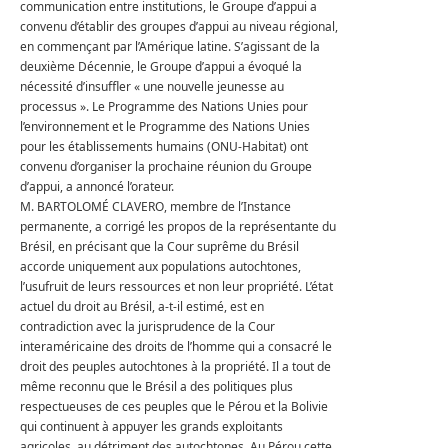
communication entre institutions, le Groupe d’appui a
convenu d’établir des groupes d’appui au niveau régional,
en commençant par l’Amérique latine.
S’agissant de la
deuxième Décennie, le Groupe d’appui a évoqué la
nécessité d’insuffler « une nouvelle jeunesse au
processus ».
Le Programme des Nations Unies pour
l’environnement et le Programme des Nations Unies
pour les établissements humains (ONU-Habitat) ont
convenu d’organiser la prochaine réunion du Groupe
d’appui, a annoncé l’orateur.
M. BARTOLOMÉ CLAVERO, membre de l’Instance
permanente, a corrigé les propos de la représentante du
Brésil, en précisant que la Cour suprême du Brésil
accorde uniquement aux populations autochtones,
l’usufruit de leurs ressources et non leur propriété.
L’état
actuel du droit au Brésil, a-t-il estimé, est en
contradiction avec la jurisprudence de la Cour
interaméricaine des droits de l’homme qui a consacré le
droit des peuples autochtones à la propriété.
Il a tout de
même reconnu que le Brésil a des politiques plus
respectueuses de ces peuples que le Pérou et la Bolivie
qui continuent à appuyer les grands exploitants
agricoles, au détriment des autochtones.
Au Pérou cette