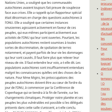
Nations Unies, a souligné que les communautés
procura
autochtones avaient toujours fait preuve de souplesse
Indépe
face aux crises.
Elle a rappelé qu’un Rapporteur spécial
et
était désormais en charge des questions autochtones à
souvera
l’ONU.
Elle a souligné que certaines instances
: de la
onusiennes agissaient activement en faveur de ces
nécessi
peuples, qui eux-mêmes participent activement aux
d’actual
activités de l’ONU qui leur sont ouvertes.
Pourtant, les
les
populations autochtones restent soumises à toutes
concept
sortes de discrimination, de spoliation de terres
Pour
notamment, et payent parfois de leur vie les dommages
un
qui leur sont causés.
Il faut faire plus que relever leur
nouvea
niveau de vie.
Il faut entendre leur voix, a-t-elle dit.
Les
logiciel
populations autochtones sont insuffisamment entendues
abertza
malgré les connaissances qu’elles ont des choses de la
O
nature.
Pour Mme Migiro, les préoccupations des
tempor
peuples autochtones doivent être au cœur de l’ordre du
! O
jour de l’ONU, à commencer par la Conférence de
mores
Copenhague qui se tiendra à la fin de l’année, sur les
! ou
changements climatiques.
Protéger notre planète et ses
l’avanc
peuples les plus vulnérables est possible si les délégués
des
présents dans cette salle s’unissent, a-t-elle conclu.
poulpes