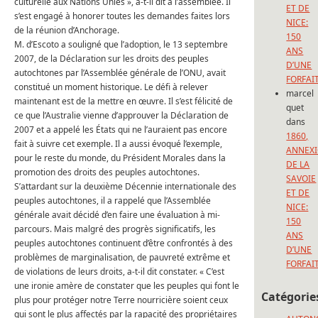
culturelle aux Nations Unies », a-t-il dit à l’assemblée.
Il
ET DE
s’est engagé à honorer toutes les demandes faites lors
NICE:
de la réunion d’Anchorage.
150
M. d’Escoto a souligné que l’adoption, le 13 septembre
ANS
2007, de la Déclaration sur les droits des peuples
D’UNE
autochtones par l’Assemblée générale de l’ONU, avait
FORFAI
constitué un moment historique.
Le défi à relever
marcel
maintenant est de la mettre en œuvre.
Il s’est félicité de
quet
ce que l’Australie vienne d’approuver la Déclaration de
dans
2007 et a appelé les États qui ne l’auraient pas encore
1860,
fait à suivre cet exemple.
Il a aussi évoqué l’exemple,
ANNEX
pour le reste du monde, du Président Morales dans la
DE LA
promotion des droits des peuples autochtones.
SAVOIE
S’attardant sur la deuxième Décennie internationale des
ET DE
peuples autochtones, il a rappelé que l’Assemblée
NICE:
générale avait décidé d’en faire une évaluation à mi-
150
parcours.
Mais malgré des progrès significatifs, les
ANS
peuples autochtones continuent d’être confrontés à des
D’UNE
problèmes de marginalisation, de pauvreté extrême et
FORFAI
de violations de leurs droits, a-t-il dit constater.
« C’est
une ironie amère de constater que les peuples qui font le
Catégorie
plus pour protéger notre Terre nourricière soient ceux
qui sont le plus affectés par la rapacité des propriétaires