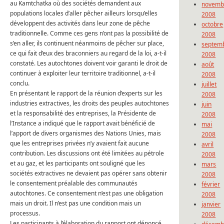
au Kamtchatka où des sociétés demandent aux
novemb
populations locales d’aller pêcher ailleurs lorsqu’elles
2008
développent des activités dans leur zone de pêche
octobre
traditionnelle.
Comme ces gens n’ont pas la possibilité de
2008
s’en aller, ils continuent néanmoins de pêcher sur place,
septem
ce qui fait d’eux des braconniers au regard de la loi, a-t-il
2008
constaté.
Les autochtones doivent voir garanti le droit de
août
continuer à exploiter leur territoire traditionnel, a-t-il
2008
conclu.
juillet
En présentant le rapport de la réunion d’experts sur les
2008
industries extractives, les droits des peuples autochtones
juin
et la responsabilité des entreprises, la Présidente de
2008
l’Instance a indiqué que le rapport avait bénéficié de
mai
l’apport de divers organismes des Nations Unies, mais
2008
que les entreprises privées n’y avaient fait aucune
avril
contribution.
Les discussions ont été limitées au pétrole
2008
et au gaz, et les participants ont souligné que les
mars
sociétés extractives ne devaient pas opérer sans obtenir
2008
le consentement préalable des communautés
février
autochtones.
Ce consentement n’est pas une obligation
2008
mais un droit.
Il n’est pas une condition mais un
janvier
processus.
2008
Les participants à l’élaboration du rapport ont dénoncé