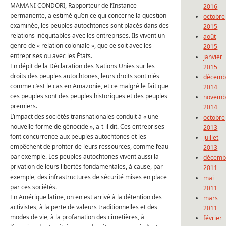
MAMANI CONDORI, Rapporteur de l’Instance
2016
permanente, a estimé qu’en ce qui concerne la question
octobre
examinée, les peuples autochtones sont placés dans des
2015
relations inéquitables avec les entreprises.
Ils vivent un
août
genre de « relation coloniale », que ce soit avec les
2015
entreprises ou avec les États.
janvier
En dépit de la Déclaration des Nations Unies sur les
2015
droits des peuples autochtones, leurs droits sont niés
décemb
comme c’est le cas en Amazonie, et ce malgré le fait que
2014
ces peuples sont des peuples historiques et des peuples
novemb
premiers.
2014
L’impact des sociétés transnationales conduit à « une
octobre
nouvelle forme de génocide », a-t-il dit.
Ces entreprises
2013
font concurrence aux peuples autochtones et les
juillet
empêchent de profiter de leurs ressources, comme l’eau
2013
par exemple.
Les peuples autochtones vivent aussi la
décemb
privation de leurs libertés fondamentales, à cause, par
2011
exemple, des infrastructures de sécurité mises en place
mai
par ces sociétés.
2011
En Amérique latine, on en est arrivé à la détention des
mars
activistes, à la perte de valeurs traditionnelles et des
2011
modes de vie, à la profanation des cimetières, à
février