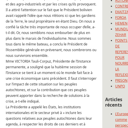
AUTON
et des agro-industriels et par les crises qu’ils provoquent.
CONTRE
Il a attiré l’attention sur le fait que le Président bolivien
EKAITZ
avait rappelé l’idée que nous n’étions ici que les gardiens
FOROA
de la Terre, le seul propriétaire en étant Dieu.
On nous a
HEMEN
confié la tâche très importante de nous occuper d’elle, a-
MUND
t-il dit.
Or, nous semblons nous embourber de plus en
ZEHAR
plus dans le marais de l’individualisme.
Nous sommes
POINTS
tous dans le même bateau, a conclu le Président de
DE
l’Assemblée générale en prévenant, nous sombrerons ou
REPERE
nous survivrons ensemble.
POUR
Mme VICTORIA Tauli-Corpuz, Présidente de l’Instance
NOURRI
permanente, a souligné que la huitième session de
LA
l’Instance se tient à un moment où le monde fait face à
REFLEX
une crise économique sans précédent.
Il faut s’interroger
PRISON
sur l’impact de cette situation sur les peuples
UNPO
autochtones, et sur la contribution que ces peuples
peuvent apporter dans la recherche de solutions à la
Articles
crise, a-t-elle indiqué.
récents
La Présidente a appelé les États, les institutions
internationales et le secteur privé à « inclure les
L’Europ
questions relatives aux peuples autochtones dans leur
comme
agenda, à respecter les droits de ces derniers et à
perspec