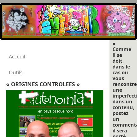
●
Comme
il se
Acceuil
doit,
dans le
Outils
cas ou
vous
« ORIGINES CONTROLEES »
rencontre
une
imperfect
dans un
contenu,
postez
un
commenta
il sera
porté