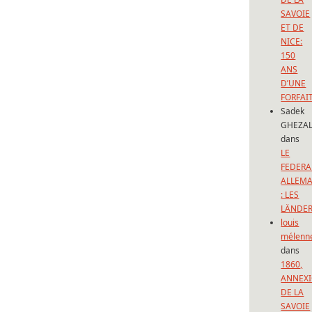
SAVOIE
ET DE
NICE:
150
ANS
D’UNE
FORFAI
Sadek
GHEZAL
dans
LE
FEDERA
ALLEM
: LES
LÄNDE
louis
mélenn
dans
1860,
ANNEX
DE LA
SAVOIE