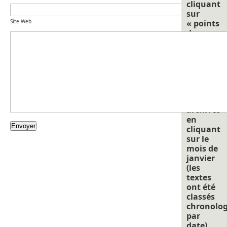
cliquant
sur
Site Web
« points
de
repéres
pour
nourrir
la
réflexion 
soit
pour les
archives
en
cliquant
sur le
mois de
janvier
(les
textes
ont été
classés
chronolo
par
date).