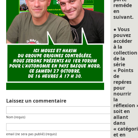
reméde
en
suivant.
● Vous
pouvez
accéder
à la
collection
de la
série
« Points
de
repéres
pour
nourrir
la
Laissez un commentaire
réflexion 
soit en
allant
Nom (requis)
dans
« catégori
et en
email (ne sera pas publié) (requis)