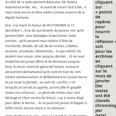
cliquant
Au delà de ce qu’en pensent Batasuna, AB, Batera,
sur
Autonomia eraiki, etc… et avant de mourir tout à fait… il
« points
nous reste encore le libre arbitre comme essence de la
de
dignité humaine.
repéres
J’irai à la manif en faveur de l’AUTONOMIE le 15
pour
décembre !… Et je dis aux tenants du pouvoir noir qu’ils
nourrir
peuvent bien nous kidnapper, emprisonner, violer,
la
torturer… qu’ils peuvent nous réduire à l’état de
réflexion 
soit
moribonds, d’exilés, de sdf, de terroristes, collabos,
pour les
esclaves, prostitués, lobotomisés… et que même s’ils
archives
veulent nous assas- siner jusqu’au dernier… ils ne nous
en
empêcheront jamais d’être et de demeurer, jusqu’au
cliquant
bout, le miroir vivant du génocide furieux, vicieux et
sur le
atrocement déshumanisé qu’ils sont en train de com-
mois de
mettre volontairement et délibérément en Euskal Herria
janvier
et sur toute la planète… au nom du « profric » ! Et
(les
lorsqu’ils se seront accaparés, auront pillé et gaspillé
textes
toutes nos richesses… ce génocide restera leur seul
ont été
héritage et il leur servira de linceul… car, à moins d’agir
classés
pour délier le karma… ils ne pourront jamais échapper à
chronolo
l’effet miroir, encore moins à sa mémoire !
par
date).
Alors plutôt que re-agir… j’irai à la manif du 15 décembre