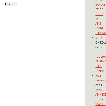
SAVOIE
ET DE
NICE:
150
ANS
D’UNE
FORFAI
Sadek
GHEZAL
dans
LE
FEDERA
ALLEM
: LES
LÄNDE
louis
mélenn
dans
1860,
ANNEX
DE LA
SAVOIE