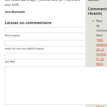
pour AGIR.
Commenta
Une Abertzale
récents
fleur
Laissez un commentaire
de
mimos
dans
Nom (requis)
1860,
ANNEX
email (ne sera pas publié) (requis)
DE LA
SAVOIE
ET DE
Site Web
NICE:
150
ANS
D’UNE
FORFAI
BERTAI
dans
1860,
ANNEX
DE LA