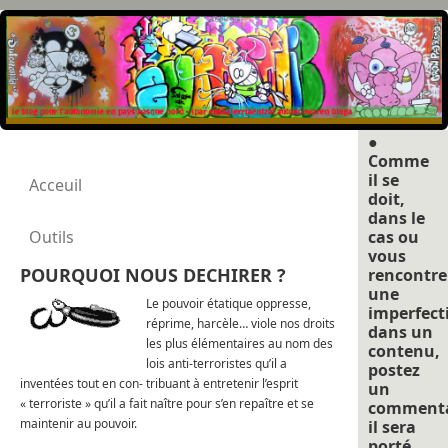
●
Comme
il se
Acceuil
doit,
dans le
Outils
cas ou
vous
POURQUOI NOUS DECHIRER ?
rencontre
une
Le pouvoir étatique oppresse,
imperfect
réprime, harcèle… viole nos droits
dans un
les plus élémentaires au nom des
contenu,
lois anti-terroristes qu’il a
postez
inventées tout en con- tribuant à entretenir l’esprit
un
« terroriste » qu’il a fait naître pour s’en repaître et se
commenta
maintenir au pouvoir.
il sera
porté