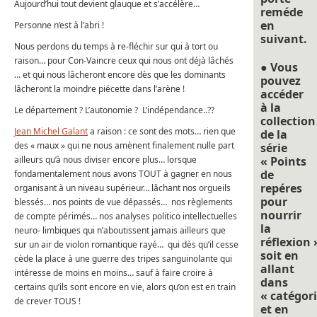
Aujourd’hui tout devient glauque et s’accélère…
reméde
en
Personne n’est à l’abri !
suivant.
Nous perdons du temps à re-fléchir sur qui à tort ou
raison… pour Con-Vaincre ceux qui nous ont déjà lâchés
● Vous
… et qui nous lâcheront encore dès que les dominants
pouvez
lâcheront la moindre piécette dans l’arène !
accéder
à la
Le département ? L’autonomie ? L’indépendance..??
collection
Jean Michel Galant
a raison : ce sont des mots… rien que
de la
des « maux » qui ne nous amènent finalement nulle part
série
ailleurs qu’à nous diviser encore plus… lorsque
« Points
de
fondamentalement nous avons TOUT à gagner en nous
repéres
organisant à un niveau supérieur… lâchant nos orgueils
pour
blessés… nos points de vue dépassés… nos règlements
nourrir
de compte périmés… nos analyses politico intellectuelles
la
neuro- limbiques qui n’aboutissent jamais ailleurs que
réflexion 
sur un air de violon romantique rayé… qui dès qu’il cesse
soit en
cède la place à une guerre des tripes sanguinolante qui
allant
intéresse de moins en moins… sauf à faire croire à
dans
certains qu’ils sont encore en vie, alors qu’on est en train
« catégori
de crever TOUS !
et en