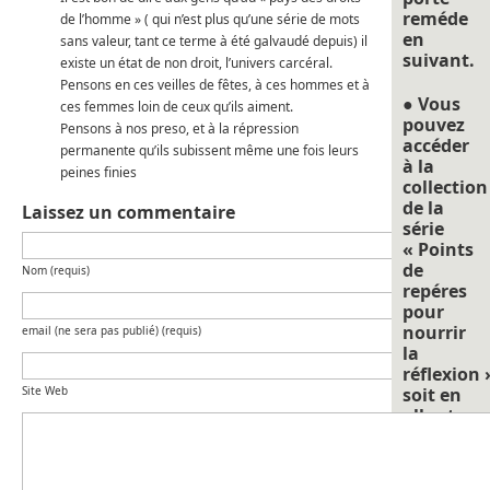
reméde
de l’homme » ( qui n’est plus qu’une série de mots
en
sans valeur, tant ce terme à été galvaudé depuis) il
suivant.
existe un état de non droit, l’univers carcéral.
Pensons en ces veilles de fêtes, à ces hommes et à
● Vous
ces femmes loin de ceux qu’ils aiment.
pouvez
Pensons à nos preso, et à la répression
accéder
permanente qu’ils subissent même une fois leurs
à la
peines finies
collection
de la
Laissez un commentaire
série
« Points
de
Nom (requis)
repéres
pour
nourrir
email (ne sera pas publié) (requis)
la
réflexion 
Site Web
soit en
allant
dans
« catégori
et en