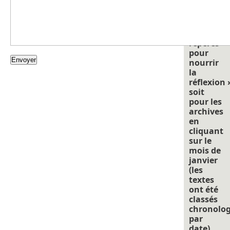
cliquant
sur
« points
de
repéres
pour
nourrir
la
réflexion 
soit
pour les
archives
en
cliquant
sur le
mois de
janvier
(les
textes
ont été
classés
chronolo
par
date).