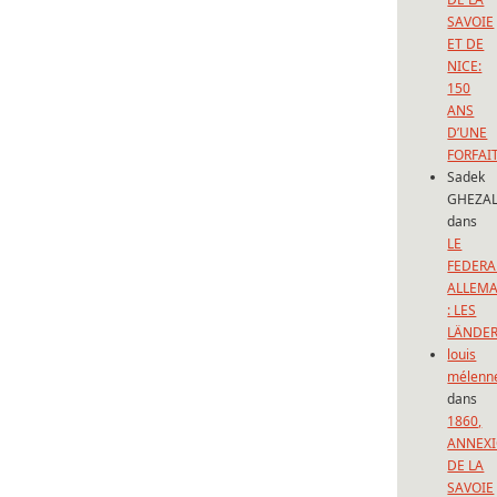
SAVOIE
ET DE
NICE:
150
ANS
D’UNE
FORFAI
Sadek
GHEZAL
dans
LE
FEDERA
ALLEM
: LES
LÄNDE
louis
mélenn
dans
1860,
ANNEX
DE LA
SAVOIE