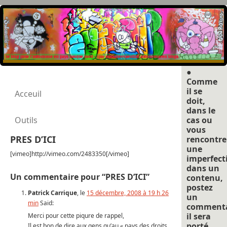
●
Comme
il se
Acceuil
doit,
dans le
Outils
cas ou
vous
PRES D’ICI
rencontre
une
[vimeo]http://vimeo.com/2483350[/vimeo]
imperfect
dans un
Un commentaire pour “PRES D’ICI”
contenu,
postez
Patrick Carrique
, le
15 décembre, 2008 à 19 h 26
un
min
Said:
commenta
il sera
Merci pour cette piqure de rappel,
porté
Il est bon de dire aux gens qu’au « pays des droits